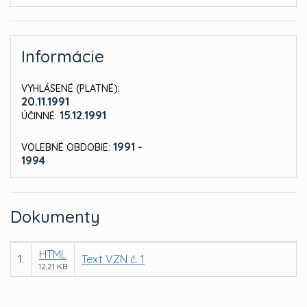
Informácie
VYHLÁSENÉ (PLATNÉ):
20.11.1991
15.12.1991
ÚČINNÉ:
1991 -
VOLEBNÉ OBDOBIE:
1994
Dokumenty
HTML
1.
Text VZN č. 1
12,21 KB