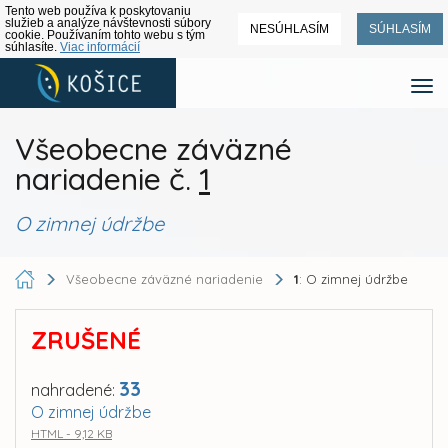
Tento web používa k poskytovaniu
služieb a analýze návštevnosti súbory
NESÚHLASÍM
SÚHLASÍM
cookie. Používaním tohto webu s tým
súhlasíte.
Viac informácií
Všeobecne záväzné
nariadenie č.
1
O zimnej údržbe
Všeobecne záväzné nariadenie
1
: O zimnej údržbe
ZRUŠENÉ
33
nahradené:
O zimnej údržbe
HTML - 9,12 KB