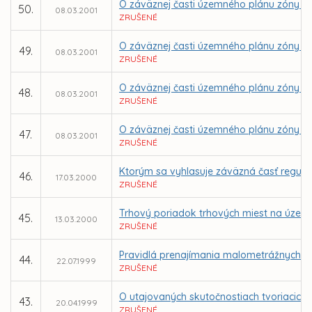
O záväznej časti územného plánu zóny 
50.
08.03.2001
ZRUŠENÉ
O záväznej časti územného plánu zóny K
49.
08.03.2001
ZRUŠENÉ
O záväznej časti územného plánu zóny 
48.
08.03.2001
ZRUŠENÉ
O záväznej časti územného plánu zóny Ko
47.
08.03.2001
ZRUŠENÉ
Ktorým sa vyhlasuje záväzná časť regul
46.
17.03.2000
ZRUŠENÉ
Trhový poriadok trhových miest na územ
45.
13.03.2000
ZRUŠENÉ
Pravidlá prenajímania malometrážnych b
44.
22.07.1999
ZRUŠENÉ
O utajovaných skutočnostiach tvoriacich
43.
20.04.1999
ZRUŠENÉ