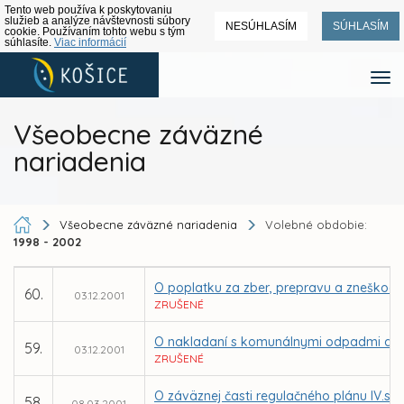
Tento web používa k poskytovaniu
služieb a analýze návštevnosti súbory
NESÚHLASÍM
SÚHLASÍM
cookie. Používaním tohto webu s tým
súhlasíte.
Viac informácií
Všeobecne záväzné
nariadenia
Všeobecne záväzné nariadenia
Volebné obdobie:
1998 - 2002
O poplatku za zber, prepravu a zneško
60.
03.12.2001
ZRUŠENÉ
O nakladaní s komunálnymi odpadmi a d
59.
03.12.2001
ZRUŠENÉ
O záväznej časti regulačného plánu IV.s
58.
08.03.2001