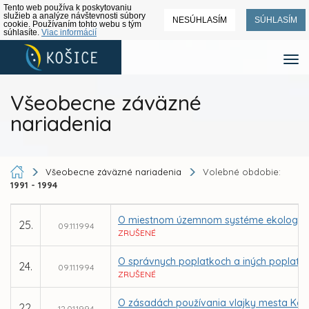
Tento web používa k poskytovaniu
služieb a analýze návštevnosti súbory
NESÚHLASÍM
SÚHLASÍM
cookie. Používaním tohto webu s tým
súhlasíte.
Viac informácií
Všeobecne záväzné
nariadenia
Všeobecne záväzné nariadenia
Volebné obdobie:
1991 - 1994
O miestnom územnom systéme ekologickej
25.
09.11.1994
ZRUŠENÉ
O správnych poplatkoch a iných poplatk
24.
09.11.1994
ZRUŠENÉ
O zásadách používania vlajky mesta Koš
22.
12.01.1994