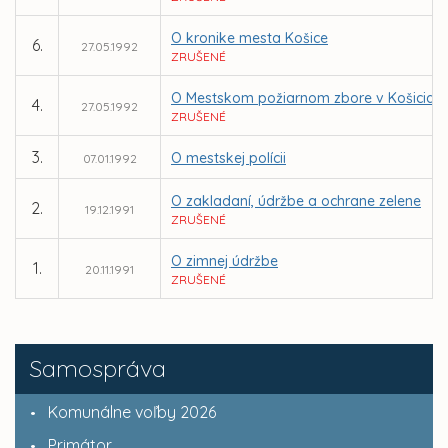
O kronike mesta Košice
6.
27.05.1992
ZRUŠENÉ
O Mestskom požiarnom zbore v Košiciac
4.
27.05.1992
ZRUŠENÉ
3.
O mestskej polícii
07.01.1992
O zakladaní, údržbe a ochrane zelene
2.
19.12.1991
ZRUŠENÉ
O zimnej údržbe
1.
20.11.1991
ZRUŠENÉ
Samospráva
Komunálne voľby 2026
Primátor