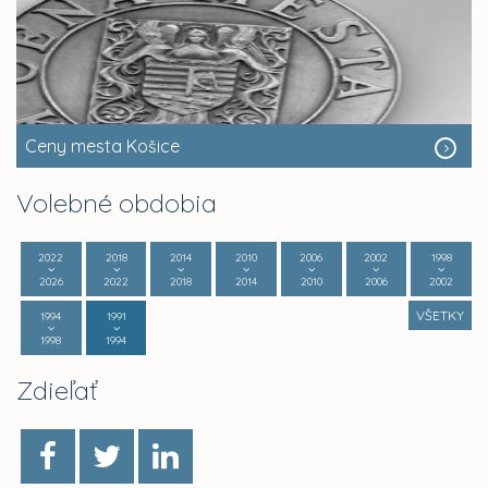
Ceny mesta Košice
Volebné obdobia
2022
2018
2014
2010
2006
2002
1998
2026
2022
2018
2014
2010
2006
2002
VŠETKY
1994
1991
1998
1994
Zdieľať