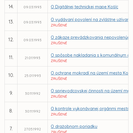
14.
O Digitálnej technickej mape Košíc
09.03.1993
O vydávaní povolení na zvláštne užívanie 
13.
09.03.1993
ZRUŠENÉ
O zákaze prevádzkovania nepovolených ha
12.
09.03.1993
ZRUŠENÉ
O spôsobe nakladania s komunálnym od
11.
21.01.1993
ZRUŠENÉ
O ochrane mokradí na území mesta Koši
10.
25.01.1993
ZRUŠENÉ
O sprievodcovskej činnosti na území mes
9.
30.11.1992
ZRUŠENÉ
O kontrole vykonávanej orgánmi mestsk
8.
30.11.1992
ZRUŠENÉ
O dražobnom poriadku
7.
27.05.1992
ZRUŠENÉ