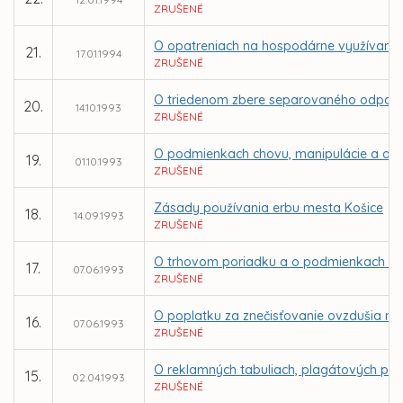
ZRUŠENÉ
O opatreniach na hospodárne využívanie
21.
17.01.1994
ZRUŠENÉ
O triedenom zbere separovaného odpad
20.
14.10.1993
ZRUŠENÉ
O podmienkach chovu, manipulácie a odc
19.
01.10.1993
ZRUŠENÉ
Zásady používania erbu mesta Košice
18.
14.09.1993
ZRUŠENÉ
O trhovom poriadku a o podmienkach pre
17.
07.06.1993
ZRUŠENÉ
O poplatku za znečisťovanie ovzdušia ma
16.
07.06.1993
ZRUŠENÉ
O reklamných tabuliach, plagátových plo
15.
02.04.1993
ZRUŠENÉ