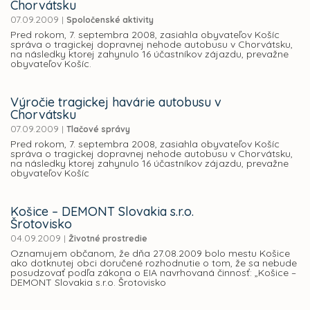
Chorvátsku
07.09.2009
|
Spoločenské aktivity
Pred rokom, 7. septembra 2008, zasiahla obyvateľov Košíc
správa o tragickej dopravnej nehode autobusu v Chorvátsku,
na následky ktorej zahynulo 16 účastníkov zájazdu, prevažne
obyvateľov Košíc.
Výročie tragickej havárie autobusu v
Chorvátsku
07.09.2009
|
Tlačové správy
Pred rokom, 7. septembra 2008, zasiahla obyvateľov Košíc
správa o tragickej dopravnej nehode autobusu v Chorvátsku,
na následky ktorej zahynulo 16 účastníkov zájazdu, prevažne
obyvateľov Košíc
Košice – DEMONT Slovakia s.r.o.
Šrotovisko
04.09.2009
|
Životné prostredie
Oznamujem občanom, že dňa 27.08.2009 bolo mestu Košice
ako dotknutej obci doručené rozhodnutie o tom, že sa nebude
posudzovať podľa zákona o EIA navrhovaná činnosť: „Košice –
DEMONT Slovakia s.r.o. Šrotovisko