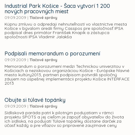
Industrial Park Košice - Šaca vytvorí 1 200
nových pracovných miest
09.09.2009
|
Tlačové správy
Kúpnu zmluvu o odpredaji nehnuteľností vo vlastníctve mesta
Košice v bývalom areáli firmy Casspos pre spoločnosť IPSA
podpísal dnes primátor František Knapík a zástupca
spoločnosti IPSA Vladimír Jalakša
Podpísali memorandum o porozumení
09.09.2009
|
Tlačové správy
Memorandum o porozumení medzi Technickou univerzitou v
Košiciach a neziskovou organizáciou Košice - Európske hlavné
mesto kultúry2013, partneri podpisom potvrdili spoločný
záujem na úspešnej implementácii projektu Košice INTERFACE
2013
Obujte si túlavé topánky
09.09.2009
|
Tlačové správy
Sídlisková paráda patrí k pilotným podujatiam v rámci
projektu SPOTS a jej cieľom je zapojiť obyvateľov do života
ich sídliska, na podujatí Túlavé topánky dostane darček za
účasť každý a pre víťazov sú pripravené zaujímavé ceny