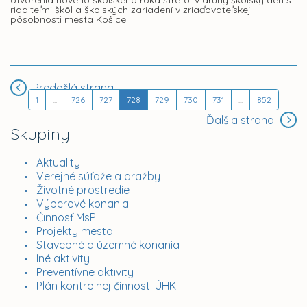
otvorenia nového školského roka stretol v druhý školský deň s
riaditeľmi škôl a školských zariadení v zriaďovateľskej
pôsobnosti mesta Košice
Predošlá strana
1
...
726
727
728
729
730
731
...
852
Ďalšia strana
Skupiny
Aktuality
Verejné súťaže a dražby
Životné prostredie
Výberové konania
Činnosť MsP
Projekty mesta
Stavebné a územné konania
Iné aktivity
Preventívne aktivity
Plán kontrolnej činnosti ÚHK