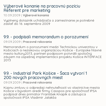
Výberové konanie na pracovnú pozíciu
Referent pre marketing
10.09.2009
|
Výberové konania
Vyplnený dotazník uchádzača o zamestnanie je potrebné
zaslať do 16. septembra 2009
9.9. - podpísali memorandum o porozumení
09.09.2009
|
Pracovné rokovania
Memorandum o porozumení medzi Technickou univerzitou v
Košiciach a neziskovou organizáciou Košice - Európske hlavné
mesto kultúry2013, partneri podpisom potvrdili spoločný
záujem na úspešnej implementácii projektu Košice INTERFACE
2013
9.9. - Industrial Park Košice - Šaca vytvorí 1
200 nových pracovných miest
09.09.2009
|
Pracovné rokovania
Kúpnu zmluvu o odpredaji nehnuteľností vo vlastníctve mesta
Košice v bývalom areáli firmy Casspos pre spoločnosť IPSA
podpísal dnes primátor František Knapík a zástupca
spoločnosti IPSA Vladimír Jalakša