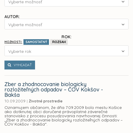
Vyberte možnosť
AUTOR:
Vyberte možnosť
ROK:
SAMOSTATNÝ
ROZSAH
MOŽNOSTI:
Vyberte rok
VYHĽADAŤ
Zber a zhodnocovanie biologicky
rozložiteľných odpadov – ČOV Kokšov -
Bakša
10.09.2009
|
Životné prostredie
Oznamujem občanom, že dňa 7.09.2009 bolo mestu Košice
ako dotknutej obci doručené právoplatné záverečné
stanovisko z procesu posudzovania navrhovanej činnosti:
„Zber a zhodnocovanie biologicky rozložiteľných odpadov –
ČOV Kokšov - Bakša“.