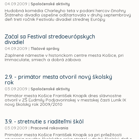
04.09.2009
|
Spoločenské aktivity
Hudobná komédia Charleyho teta v podaní hercov činohry
Štátneho divadla úspešne odštartovala v druhý septembrový
deň tretí ročník Festivalu divadiel strednej Európy
Začal sa Festival stredoeurópskych
divadiel
04.09.2009
|
Tlačové správy
Zaplnené námestie v historickom centre mesta Košice, pri
Immaculate, smiech a dobrá zábava.
2.9. - primátor mesta otvoril nový školský
rok
03.09.2009
|
Spoločenské aktivity
Primátor mesta Košice František Knapík dnes slávnostne
otvoril v ZŠ Ľudmily Podjavorinskej v mestskej časti Luník IX
nový školský rok 2009/2010
3.9. - stretnutie s riaditeľmi škôl
03.09.2009
|
Pracovné rokovania
Primátor mesta Košice František Knapík sa pri príležitosti