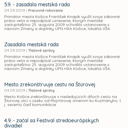
5.9. - zasadala mestská rada
04.09.2009
|
Pracovné rokovania
Primátor mesta Košice František Knapík využil svoje zákonné
právo veta a nepodpísal uznesenie, ktorým mestské
zastupiteľstvo 25. augusta 2009 schválilo ustanovenie s
názvom Zmeny a doplnky ÚPN HSA Košice, lokalita VŠA
Zasadala mestská rada
04.09.2009
|
Tlačové správy
Primátor mesta Košice František Knapík využil svoje zákonné
právo veta a nepodpísal uznesenie, ktorým mestské
zastupiteľstvo 25. augusta 2009 schválilo ustanovenie s
názvom Zmeny a doplnky ÚPN HSA Košice, lokalita VŠA.
Mesto zrekonštruuje cestu na Štúrovej
04.09.2009
|
Tlačové správy
Mesto Košice zrekonštruuje v nasledujúcich dňoch cestu na
Štúrovej ulici v úseku od Mojmírovej smerom ku Kuzmányho, t.
j. severnú časť komunikácie
4.9. - začal sa Festival stredoeurópskych
divadiel