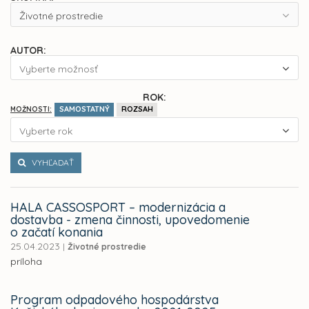
Životné prostredie
AUTOR:
Vyberte možnosť
ROK:
SAMOSTATNÝ
ROZSAH
MOŽNOSTI:
Vyberte rok
VYHĽADAŤ
HALA CASSOSPORT – modernizácia a
dostavba - zmena činnosti, upovedomenie
o začatí konania
25.04.2023
|
Životné prostredie
príloha
Program odpadového hospodárstva