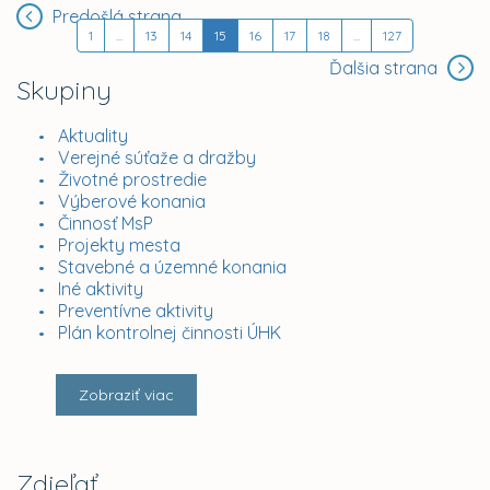
Predošlá strana
1
...
13
14
15
16
17
18
...
127
Ďalšia strana
Skupiny
Aktuality
Verejné súťaže a dražby
Životné prostredie
Výberové konania
Činnosť MsP
Projekty mesta
Stavebné a územné konania
Iné aktivity
Preventívne aktivity
Plán kontrolnej činnosti ÚHK
Zobraziť viac
Zdieľať