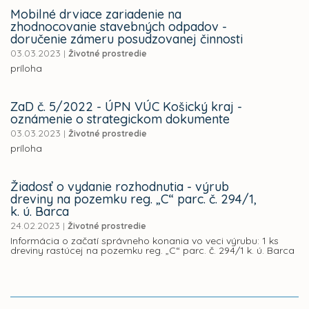
Mobilné drviace zariadenie na
zhodnocovanie stavebných odpadov -
doručenie zámeru posudzovanej činnosti
03.03.2023
|
Životné prostredie
príloha
ZaD č. 5/2022 - ÚPN VÚC Košický kraj -
oznámenie o strategickom dokumente
03.03.2023
|
Životné prostredie
príloha
Žiadosť o vydanie rozhodnutia - výrub
dreviny na pozemku reg. „C“ parc. č. 294/1,
k. ú. Barca
24.02.2023
|
Životné prostredie
Informácia o začatí správneho konania vo veci výrubu: 1 ks
dreviny rastúcej na pozemku reg. „C“ parc. č. 294/1 k. ú. Barca