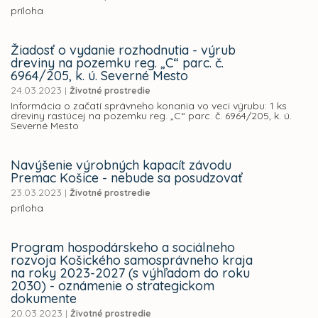
príloha
Žiadosť o vydanie rozhodnutia - výrub
dreviny na pozemku reg. „C“ parc. č.
6964/205, k. ú. Severné Mesto
24.03.2023
|
Životné prostredie
Informácia o začatí správneho konania vo veci výrubu: 1 ks
dreviny rastúcej na pozemku reg. „C“ parc. č. 6964/205, k. ú.
Severné Mesto
Navýšenie výrobných kapacít závodu
Premac Košice - nebude sa posudzovať
23.03.2023
|
Životné prostredie
príloha
Program hospodárskeho a sociálneho
rozvoja Košického samosprávneho kraja
na roky 2023-2027 (s výhľadom do roku
2030) - oznámenie o strategickom
dokumente
20.03.2023
|
Životné prostredie