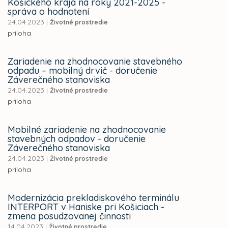
Košického kraja na roky 2021-2025 -
správa o hodnotení
24.04.2023
|
Životné prostredie
príloha
Zariadenie na zhodnocovanie stavebného
odpadu – mobilný drvič - doručenie
Záverečného stanoviska
24.04.2023
|
Životné prostredie
príloha
Mobilné zariadenie na zhodnocovanie
stavebných odpadov - doručenie
Záverečného stanoviska
24.04.2023
|
Životné prostredie
príloha
Modernizácia prekladiskového terminálu
INTERPORT v Haniske pri Košiciach -
zmena posudzovanej činnosti
14.04.2023
|
Životné prostredie