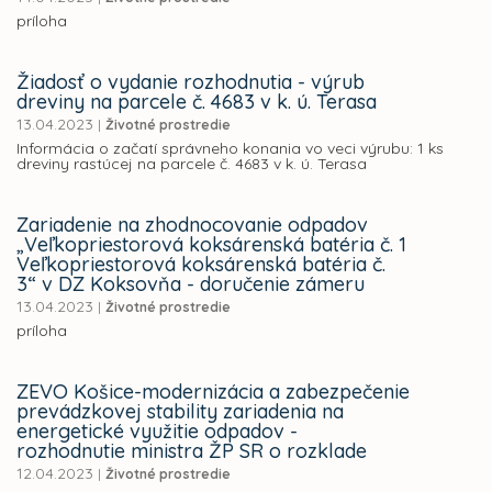
príloha
Žiadosť o vydanie rozhodnutia - výrub
dreviny na parcele č. 4683 v k. ú. Terasa
13.04.2023
|
Životné prostredie
Informácia o začatí správneho konania vo veci výrubu: 1 ks
dreviny rastúcej na parcele č. 4683 v k. ú. Terasa
Zariadenie na zhodnocovanie odpadov
„Veľkopriestorová koksárenská batéria č. 1
Veľkopriestorová koksárenská batéria č.
3“ v DZ Koksovňa - doručenie zámeru
13.04.2023
|
Životné prostredie
príloha
ZEVO Košice-modernizácia a zabezpečenie
prevádzkovej stability zariadenia na
energetické využitie odpadov -
rozhodnutie ministra ŽP SR o rozklade
12.04.2023
|
Životné prostredie