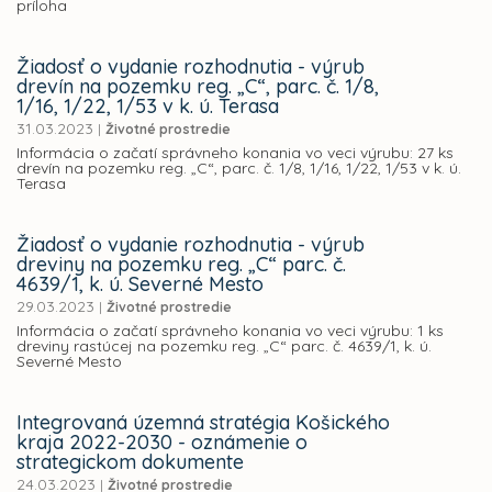
príloha
Žiadosť o vydanie rozhodnutia - výrub
drevín na pozemku reg. „C“, parc. č. 1/8,
1/16, 1/22, 1/53 v k. ú. Terasa
31.03.2023
|
Životné prostredie
Informácia o začatí správneho konania vo veci výrubu: 27 ks
drevín na pozemku reg. „C“, parc. č. 1/8, 1/16, 1/22, 1/53 v k. ú.
Terasa
Žiadosť o vydanie rozhodnutia - výrub
dreviny na pozemku reg. „C“ parc. č.
4639/1, k. ú. Severné Mesto
29.03.2023
|
Životné prostredie
Informácia o začatí správneho konania vo veci výrubu: 1 ks
dreviny rastúcej na pozemku reg. „C“ parc. č. 4639/1, k. ú.
Severné Mesto
Integrovaná územná stratégia Košického
kraja 2022-2030 - oznámenie o
strategickom dokumente
24.03.2023
|
Životné prostredie