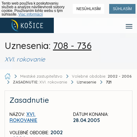
Tento web používa k poskytovaniu
služieb a analýze návštevnosti súbory
NESÚHLASÍM
SÚHLASÍM
cookie. Používaním tohto webu s tým
súhlasíte.
Viac informácií
Uznesenia:
708 - 736
XVI. rokovanie
Mestské zastupiteľstvo
Volebné obdobie:
2002 - 2006
ZASADNUTIE:
XVI. rokovanie
Uznesenie
721
Zasadnutie
XVI.
NÁZOV:
DÁTUM KONANIA:
ROKOVANIE
28.04.2005
2002
VOLEBNÉ OBDOBIE: