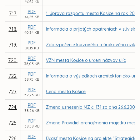
42,43 KB
PDF
717.
1. úprava rozpočtu mesta Košice na rok 2005
44,25 KB
PDF
718.
Informácia o prijatých opatreniach v súvislo
40,34 KB
PDF
719.
Zabezpečenie kurzového a úrokového rizika
38,15 KB
PDF
720.
VZN mesta Košice o určení názvov ulíc
38,03 KB
PDF
722.
Informácia o výsledkoch architektonicko-urb
38,75 KB
PDF
723.
Cena mesta Košice
52,25 KB
PDF
724.
Zmena uznesenia MZ č. 131 zo dňa 26.6.2003
38,26 KB
PDF
725.
Zmena Pravidiel prenajímania majetku mesta 
38,58 KB
PDF
726.
Účasť mesta Košice na projekte "Strategický