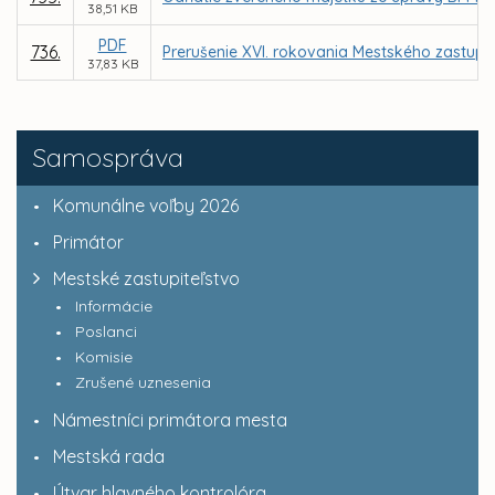
38,51 KB
PDF
736.
Prerušenie XVI. rokovania Mestského zastupit
37,83 KB
Samospráva
Komunálne voľby 2026
Primátor
Mestské zastupiteľstvo
Informácie
Poslanci
Komisie
Zrušené uznesenia
Námestníci primátora mesta
Mestská rada
Útvar hlavného kontrolóra