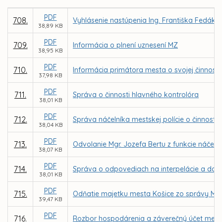
PDF
708.
Vyhlásenie nastúpenia Ing. Františka Fedáka
38,89 KB
PDF
709.
Informácia o plnení uznesení MZ
38,95 KB
PDF
710.
Informácia primátora mesta o svojej činnosti
37,98 KB
PDF
711.
Správa o činnosti hlavného kontrolóra
38,01 KB
PDF
712.
Správa náčelníka mestskej polície o činnosti 
38,04 KB
PDF
713.
Odvolanie Mgr. Jozefa Bertu z funkcie náčelní
38,07 KB
PDF
714.
Správa o odpovediach na interpelácie a do
38,01 KB
PDF
715.
Odňatie majetku mesta Košice zo správy MČ 
39,47 KB
PDF
716.
Rozbor hospodárenia a záverečný účet mest