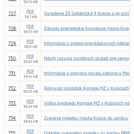
38,76 KB
PDF
727.
Vyradenie ZŠ Galaktická 9 Košice a jej súčast
38,7 KB
PDF
728.
Zásady energetickej koncepcie mesta Košice
38,53 KB
PDF
729.
Informácia o znížení prevádzkových náklado
38,15 KB
PDF
730.
Návrh rozvoja sociálnych služieb pre senior
39,67 KB
PDF
731.
Informácia o príprave novely zákona o Meste
39,67 KB
PDF
732.
Rokovací poriadok Komisie MZ v Košiciach n
38,05 KB
PDF
733.
Voľba predsedu Komisie MZ v Košiciach na o
38,24 KB
PDF
734.
Zverenie majetku mesta Košice do správy MČ
38,56 KB
PDF
735.
Odňatie zvereného majetku zo správy BPMK 