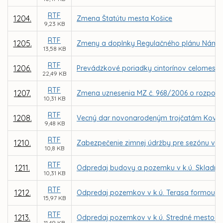
RTF
1204.
Zmena Štatútu mesta Košice
9,23 KB
RTF
1205.
Zmeny a doplnky Regulačného plánu Námestie
13,58 KB
RTF
1206.
Prevádzkové poriadky cintorínov celomest
22,49 KB
RTF
1207.
Zmena uznesenia MZ č. 968/2006 o rozpočte
10,31 KB
RTF
1208.
Vecný dar novonarodeným trojčatám Kova
9,48 KB
RTF
1210.
Zabezpečenie zimnej údržby pre sezónu v r
10,8 KB
RTF
1211.
Odpredaj budovy a pozemku v k.ú. Skladná n
10,31 KB
RTF
1212.
Odpredaj pozemkov v k.ú. Terasa formou ob
15,97 KB
RTF
1213.
Odpredaj pozemkov v k.ú. Stredné mesto fo
11,49 KB