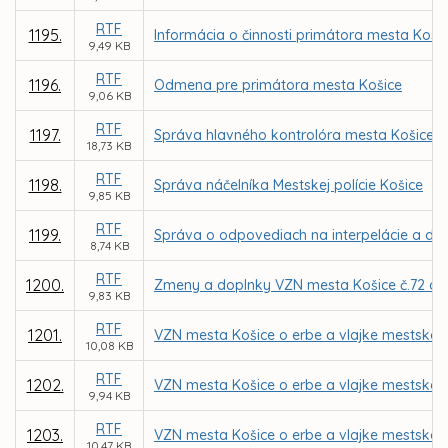
RTF
1195.
Informácia o činnosti primátora mesta Koši
9,49 KB
RTF
1196.
Odmena pre primátora mesta Košice
9,06 KB
RTF
1197.
Správa hlavného kontrolóra mesta Košice
18,73 KB
RTF
1198.
Správa náčelníka Mestskej polície Košice
9,85 KB
RTF
1199.
Správa o odpovediach na interpelácie a d
8,74 KB
RTF
1200.
Zmeny a doplnky VZN mesta Košice č.72 o
9,83 KB
RTF
1201.
VZN mesta Košice o erbe a vlajke mestskej č
10,08 KB
RTF
1202.
VZN mesta Košice o erbe a vlajke mestskej 
9,94 KB
RTF
1203.
VZN mesta Košice o erbe a vlajke mestskej ča
10,47 KB