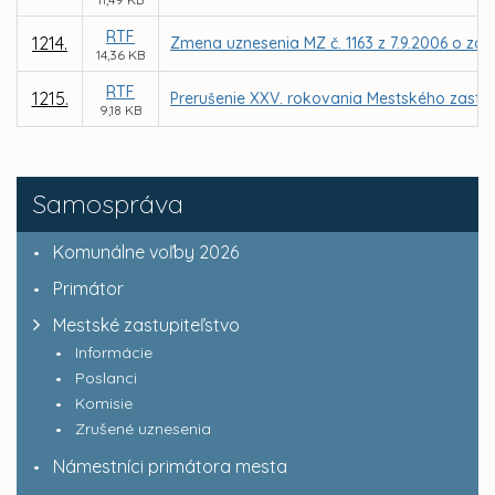
RTF
1214.
Zmena uznesenia MZ č. 1163 z 7.9.2006 o zá
14,36 KB
RTF
1215.
Prerušenie XXV. rokovania Mestského zastup
9,18 KB
Samospráva
Komunálne voľby 2026
Primátor
Mestské zastupiteľstvo
Informácie
Poslanci
Komisie
Zrušené uznesenia
Námestníci primátora mesta