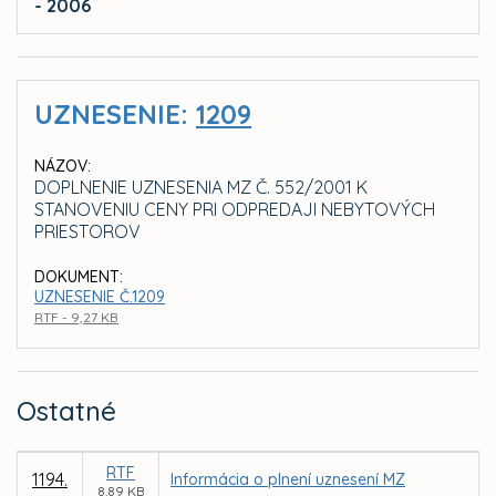
- 2006
UZNESENIE:
1209
NÁZOV:
DOPLNENIE UZNESENIA MZ Č. 552/2001 K
STANOVENIU CENY PRI ODPREDAJI NEBYTOVÝCH
PRIESTOROV
DOKUMENT:
UZNESENIE Č.1209
RTF - 9,27 KB
Ostatné
RTF
1194.
Informácia o plnení uznesení MZ
8,89 KB