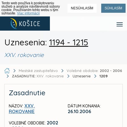
Tento web používa k poskytovaniu
služieb a analýze návštevnosti súbory
NESÚHLASÍM
SÚHLASÍM
cookie. Používaním tohto webu s tým
súhlasíte.
Viac informácií
Uznesenia:
1194 - 1215
XXV. rokovanie
Mestské zastupiteľstvo
Volebné obdobie:
2002 - 2006
ZASADNUTIE:
XXV. rokovanie
Uznesenie
1209
Zasadnutie
XXV.
NÁZOV:
DÁTUM KONANIA:
ROKOVANIE
26.10.2006
2002
VOLEBNÉ OBDOBIE: