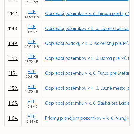
13,21 KB
RTF
1147.
Odpredaj pozemku v k. ú. Terasa pre Ing. Va
13,89 KB
RTF
1148.
Odpredaj pozemkov v k. ú. Jazero formou d
14,9 KB
RTF
1149.
Odpredaj budovy v k. ú. Kavečany pre MČ K
15,04 KB
RTF
1150.
Odpredaj pozemkov v k. ú. Barca pre MČ Koš
13,72 KB
RTF
1151.
Odpredaj pozemku v k. ú. Furča pre Štefana
20,3 KB
RTF
1152.
Odpredaj pozemkov v k. ú. Južné mesto pre I
14,79 KB
RTF
1153.
Odpredaj pozemku v k. ú. Baška pre Ladisla
15,4 KB
RTF
1154.
Priamy prenájom pozemkov v k. ú. Nižný Kl
15,91 KB