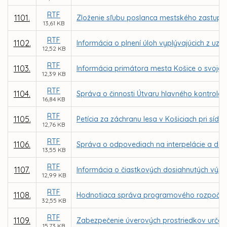
RTF
1101.
Zloženie sľubu poslanca mestského zastupit
13,61 KB
RTF
1102.
Informácia o plnení úloh vyplývajúcich z u
12,52 KB
RTF
1103.
Informácia primátora mesta Košice o svojej 
12,39 KB
RTF
1104.
Správa o činnosti Útvaru hlavného kontrolór
16,84 KB
RTF
1105.
Petícia za záchranu lesa v Košiciach pri sídl
12,76 KB
RTF
1106.
Správa o odpovediach na interpelácie a dop
13,55 KB
RTF
1107.
Informácia o čiastkových dosiahnutých výs
12,99 KB
RTF
1108.
Hodnotiaca správa programového rozpočtu 
32,55 KB
RTF
1109.
Zabezpečenie úverových prostriedkov určen
15,73 KB