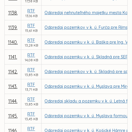
17,58 KB
RTF
1138.
Odpredaj nehnuteľného majetku mesta Košice
13,16 KB
RTF
1139.
Odpredaj pozemkov v k. ú. Furča pre Rímskok
15,61 KB
RTF
1140.
Odpredaj pozemku v k. ú. Baška pre Ing. Vi
13,28 KB
RTF
1141.
Odpredaj pozemku v k. ú. Skladná pre SERIOUS
14,08 KB
RTF
1142.
Odpredaj pozemkov v k. ú. Skladná pre spoloč
13,85 KB
RTF
1143.
Odpredaj pozemku v k. ú. Myslava pre Mirosl
13,71 KB
RTF
1144.
Odpredaj skladu a pozemku v k. ú. Letná f
13,85 KB
RTF
1145.
Odpredaj pozemku v k. ú. Myslava formou d
13,45 KB
RTF
1146.
Odpredaj pozemku v k. ú. Košické Hámre pr