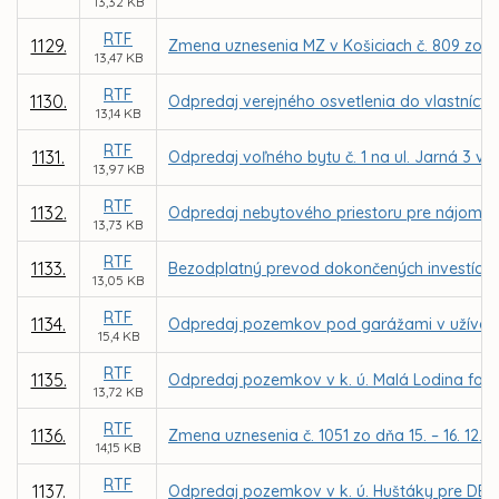
13,32 KB
RTF
1129.
Zmena uznesenia MZ v Košiciach č. 809 zo dň
13,47 KB
RTF
1130.
Odpredaj verejného osvetlenia do vlastníctva
13,14 KB
RTF
1131.
Odpredaj voľného bytu č. 1 na ul. Jarná 3 v
13,97 KB
RTF
1132.
Odpredaj nebytového priestoru pre nájomcu 
13,73 KB
RTF
1133.
Bezodplatný prevod dokončených investícií 
13,05 KB
RTF
1134.
Odpredaj pozemkov pod garážami v užívaní
15,4 KB
RTF
1135.
Odpredaj pozemkov v k. ú. Malá Lodina for
13,72 KB
RTF
1136.
Zmena uznesenia č. 1051 zo dňa 15. – 16. 12.
14,15 KB
RTF
1137.
Odpredaj pozemkov v k. ú. Huštáky pre DELF 