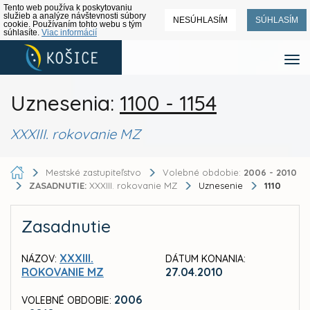
Tento web používa k poskytovaniu
služieb a analýze návštevnosti súbory
NESÚHLASÍM
SÚHLASÍM
cookie. Používaním tohto webu s tým
súhlasíte.
Viac informácií
Uznesenia:
1100 - 1154
XXXIII. rokovanie MZ
Mestské zastupiteľstvo
Volebné obdobie:
2006 - 2010
ZASADNUTIE:
XXXIII. rokovanie MZ
Uznesenie
1110
Zasadnutie
XXXIII.
NÁZOV:
DÁTUM KONANIA:
ROKOVANIE MZ
27.04.2010
2006
VOLEBNÉ OBDOBIE: