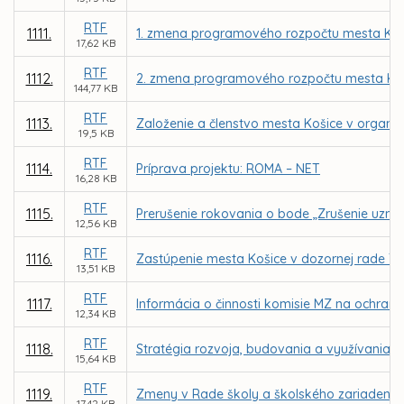
RTF
1111.
1. zmena programového rozpočtu mesta Koš
17,62 KB
RTF
1112.
2. zmena programového rozpočtu mesta Koš
144,77 KB
RTF
1113.
Založenie a členstvo mesta Košice v organizá
19,5 KB
RTF
1114.
Príprava projektu: ROMA – NET
16,28 KB
RTF
1115.
Prerušenie rokovania o bode „Zrušenie uznes
12,56 KB
RTF
1116.
Zastúpenie mesta Košice v dozornej rade Tepe
13,51 KB
RTF
1117.
Informácia o činnosti komisie MZ na ochranu
12,34 KB
RTF
1118.
Stratégia rozvoja, budovania a využívania s
15,64 KB
RTF
1119.
Zmeny v Rade školy a školského zariadenia,
17,42 KB