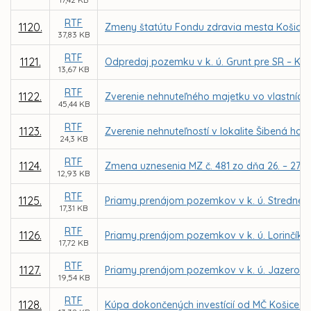
RTF
1120.
Zmeny štatútu Fondu zdravia mesta Košice, n
37,83 KB
RTF
1121.
Odpredaj pozemku v k. ú. Grunt pre SR – Kra
13,67 KB
RTF
1122.
Zverenie nehnuteľného majetku vo vlastníctv
45,44 KB
RTF
1123.
Zverenie nehnuteľností v lokalite Šibená ho
24,3 KB
RTF
1124.
Zmena uznesenia MZ č. 481 zo dňa 26. – 27. 6
12,93 KB
RTF
1125.
Priamy prenájom pozemkov v k. ú. Stredné me
17,31 KB
RTF
1126.
Priamy prenájom pozemkov v k. ú. Lorinčík p
17,72 KB
RTF
1127.
Priamy prenájom pozemkov v k. ú. Jazero p
19,54 KB
RTF
1128.
Kúpa dokončených investícií od MČ Košice – 