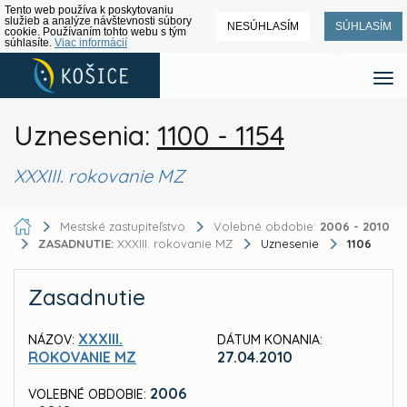
Tento web používa k poskytovaniu
služieb a analýze návštevnosti súbory
NESÚHLASÍM
SÚHLASÍM
cookie. Používaním tohto webu s tým
súhlasíte.
Viac informácií
Uznesenia:
1100 - 1154
XXXIII. rokovanie MZ
Mestské zastupiteľstvo
Volebné obdobie:
2006 - 2010
ZASADNUTIE:
XXXIII. rokovanie MZ
Uznesenie
1106
Zasadnutie
XXXIII.
NÁZOV:
DÁTUM KONANIA:
ROKOVANIE MZ
27.04.2010
2006
VOLEBNÉ OBDOBIE: