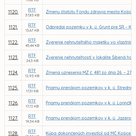
RTF
1120.
Zmeny štatútu Fondu zdravia mesta Košice, n
37,83 KB
RTF
1121.
Odpredaj pozemku v k. ú. Grunt pre SR – Kra
13,67 KB
RTF
1122.
Zverenie nehnuteľného majetku vo vlastníctv
45,44 KB
RTF
1123.
Zverenie nehnuteľností v lokalite Šibená ho
24,3 KB
RTF
1124.
Zmena uznesenia MZ č. 481 zo dňa 26. – 27. 6
12,93 KB
RTF
1125.
Priamy prenájom pozemkov v k. ú. Stredné me
17,31 KB
RTF
1126.
Priamy prenájom pozemkov v k. ú. Lorinčík p
17,72 KB
RTF
1127.
Priamy prenájom pozemkov v k. ú. Jazero p
19,54 KB
RTF
1128.
Kúpa dokončených investícií od MČ Košice – 