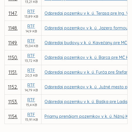
13,21 KB
RTF
1147.
Odpredaj pozemku v k. ú. Terasa pre Ing. Va
13,89 KB
RTF
1148.
Odpredaj pozemkov v k. ú. Jazero formou d
14,9 KB
RTF
1149.
Odpredaj budovy v k. ú. Kavečany pre MČ K
15,04 KB
RTF
1150.
Odpredaj pozemkov v k. ú. Barca pre MČ Koš
13,72 KB
RTF
1151.
Odpredaj pozemku v k. ú. Furča pre Štefana
20,3 KB
RTF
1152.
Odpredaj pozemkov v k. ú. Južné mesto pre I
14,79 KB
RTF
1153.
Odpredaj pozemku v k. ú. Baška pre Ladisla
15,4 KB
RTF
1154.
Priamy prenájom pozemkov v k. ú. Nižný Kl
15,91 KB