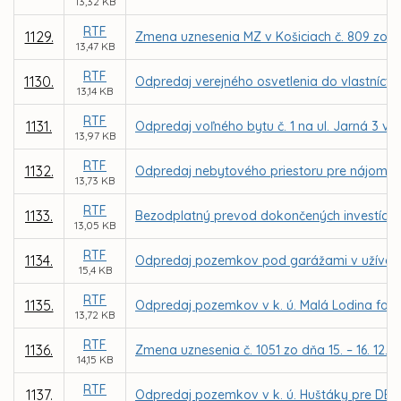
13,32 KB
RTF
1129.
Zmena uznesenia MZ v Košiciach č. 809 zo dň
13,47 KB
RTF
1130.
Odpredaj verejného osvetlenia do vlastníctva
13,14 KB
RTF
1131.
Odpredaj voľného bytu č. 1 na ul. Jarná 3 v
13,97 KB
RTF
1132.
Odpredaj nebytového priestoru pre nájomcu 
13,73 KB
RTF
1133.
Bezodplatný prevod dokončených investícií 
13,05 KB
RTF
1134.
Odpredaj pozemkov pod garážami v užívaní
15,4 KB
RTF
1135.
Odpredaj pozemkov v k. ú. Malá Lodina for
13,72 KB
RTF
1136.
Zmena uznesenia č. 1051 zo dňa 15. – 16. 12.
14,15 KB
RTF
1137.
Odpredaj pozemkov v k. ú. Huštáky pre DELF 