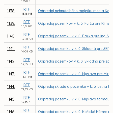
17,58 KB
RTF
1138.
Odpredaj nehnuteľného majetku mesta Košice
13,16 KB
RTF
1139.
Odpredaj pozemkov v k. ú. Furča pre Rímskok
15,61 KB
RTF
1140.
Odpredaj pozemku v k. ú. Baška pre Ing. Vi
13,28 KB
RTF
1141.
Odpredaj pozemku v k. ú. Skladná pre SERIOUS
14,08 KB
RTF
1142.
Odpredaj pozemkov v k. ú. Skladná pre spoloč
13,85 KB
RTF
1143.
Odpredaj pozemku v k. ú. Myslava pre Mirosl
13,71 KB
RTF
1144.
Odpredaj skladu a pozemku v k. ú. Letná f
13,85 KB
RTF
1145.
Odpredaj pozemku v k. ú. Myslava formou d
13,45 KB
RTF
1146.
Odpredaj pozemku v k. ú. Košické Hámre pr