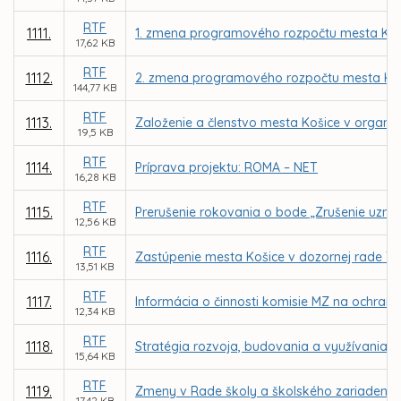
RTF
1111.
1. zmena programového rozpočtu mesta Koš
17,62 KB
RTF
1112.
2. zmena programového rozpočtu mesta Koš
144,77 KB
RTF
1113.
Založenie a členstvo mesta Košice v organizá
19,5 KB
RTF
1114.
Príprava projektu: ROMA – NET
16,28 KB
RTF
1115.
Prerušenie rokovania o bode „Zrušenie uznes
12,56 KB
RTF
1116.
Zastúpenie mesta Košice v dozornej rade Tepe
13,51 KB
RTF
1117.
Informácia o činnosti komisie MZ na ochranu
12,34 KB
RTF
1118.
Stratégia rozvoja, budovania a využívania s
15,64 KB
RTF
1119.
Zmeny v Rade školy a školského zariadenia,
17,42 KB