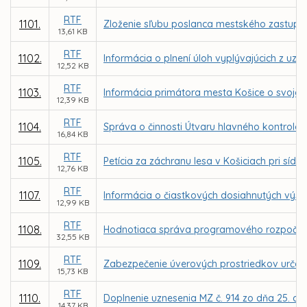
RTF
1101.
Zloženie sľubu poslanca mestského zastupit
13,61 KB
RTF
1102.
Informácia o plnení úloh vyplývajúcich z u
12,52 KB
RTF
1103.
Informácia primátora mesta Košice o svojej 
12,39 KB
RTF
1104.
Správa o činnosti Útvaru hlavného kontrolór
16,84 KB
RTF
1105.
Petícia za záchranu lesa v Košiciach pri sídl
12,76 KB
RTF
1107.
Informácia o čiastkových dosiahnutých výs
12,99 KB
RTF
1108.
Hodnotiaca správa programového rozpočtu 
32,55 KB
RTF
1109.
Zabezpečenie úverových prostriedkov určen
15,73 KB
RTF
1110.
Doplnenie uznesenia MZ č. 914 zo dňa 25. aug
14,37 KB