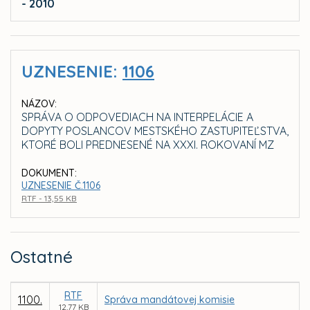
- 2010
UZNESENIE:
1106
NÁZOV:
SPRÁVA O ODPOVEDIACH NA INTERPELÁCIE A
DOPYTY POSLANCOV MESTSKÉHO ZASTUPITEĽSTVA,
KTORÉ BOLI PREDNESENÉ NA XXXI. ROKOVANÍ MZ
DOKUMENT:
UZNESENIE Č.1106
RTF - 13,55 KB
Ostatné
RTF
1100.
Správa mandátovej komisie
12,77 KB