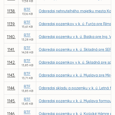
17,58 KB
RTF
1138.
Odpredaj nehnuteľného majetku mesta Košice
13,16 KB
RTF
1139.
Odpredaj pozemkov v k. ú. Furča pre Rímskok
15,61 KB
RTF
1140.
Odpredaj pozemku v k. ú. Baška pre Ing. Vi
13,28 KB
RTF
1141.
Odpredaj pozemku v k. ú. Skladná pre SERIOUS
14,08 KB
RTF
1142.
Odpredaj pozemkov v k. ú. Skladná pre spoloč
13,85 KB
RTF
1143.
Odpredaj pozemku v k. ú. Myslava pre Mirosl
13,71 KB
RTF
1144.
Odpredaj skladu a pozemku v k. ú. Letná f
13,85 KB
RTF
1145.
Odpredaj pozemku v k. ú. Myslava formou d
13,45 KB
RTF
1146.
Odpredaj pozemku v k. ú. Košické Hámre pr