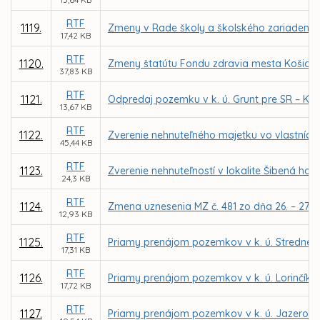
RTF
1119.
Zmeny v Rade školy a školského zariadenia,
17,42 KB
RTF
1120.
Zmeny štatútu Fondu zdravia mesta Košice, n
37,83 KB
RTF
1121.
Odpredaj pozemku v k. ú. Grunt pre SR – Kra
13,67 KB
RTF
1122.
Zverenie nehnuteľného majetku vo vlastníctv
45,44 KB
RTF
1123.
Zverenie nehnuteľností v lokalite Šibená ho
24,3 KB
RTF
1124.
Zmena uznesenia MZ č. 481 zo dňa 26. – 27. 6
12,93 KB
RTF
1125.
Priamy prenájom pozemkov v k. ú. Stredné me
17,31 KB
RTF
1126.
Priamy prenájom pozemkov v k. ú. Lorinčík p
17,72 KB
RTF
1127.
Priamy prenájom pozemkov v k. ú. Jazero p