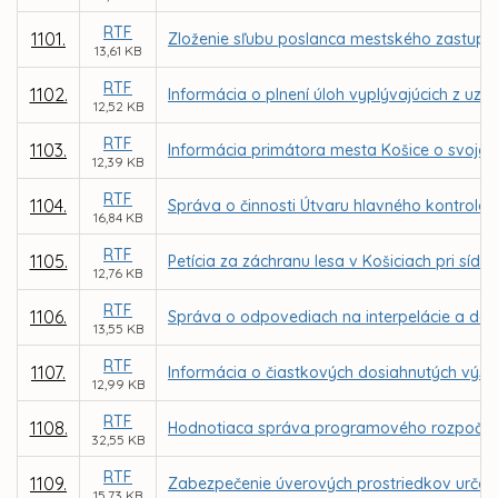
RTF
1101.
Zloženie sľubu poslanca mestského zastupit
13,61 KB
RTF
1102.
Informácia o plnení úloh vyplývajúcich z u
12,52 KB
RTF
1103.
Informácia primátora mesta Košice o svojej 
12,39 KB
RTF
1104.
Správa o činnosti Útvaru hlavného kontrolór
16,84 KB
RTF
1105.
Petícia za záchranu lesa v Košiciach pri sídl
12,76 KB
RTF
1106.
Správa o odpovediach na interpelácie a dop
13,55 KB
RTF
1107.
Informácia o čiastkových dosiahnutých výs
12,99 KB
RTF
1108.
Hodnotiaca správa programového rozpočtu 
32,55 KB
RTF
1109.
Zabezpečenie úverových prostriedkov určen
15,73 KB