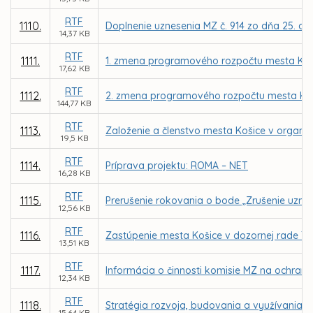
RTF
1110.
Doplnenie uznesenia MZ č. 914 zo dňa 25. aug
14,37 KB
RTF
1111.
1. zmena programového rozpočtu mesta Koš
17,62 KB
RTF
1112.
2. zmena programového rozpočtu mesta Koš
144,77 KB
RTF
1113.
Založenie a členstvo mesta Košice v organizá
19,5 KB
RTF
1114.
Príprava projektu: ROMA – NET
16,28 KB
RTF
1115.
Prerušenie rokovania o bode „Zrušenie uznes
12,56 KB
RTF
1116.
Zastúpenie mesta Košice v dozornej rade Tepe
13,51 KB
RTF
1117.
Informácia o činnosti komisie MZ na ochranu
12,34 KB
RTF
1118.
Stratégia rozvoja, budovania a využívania s
15,64 KB