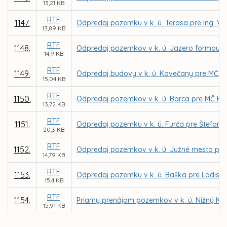
13,21 KB
RTF
1147.
Odpredaj pozemku v k. ú. Terasa pre Ing. Va
13,89 KB
RTF
1148.
Odpredaj pozemkov v k. ú. Jazero formou d
14,9 KB
RTF
1149.
Odpredaj budovy v k. ú. Kavečany pre MČ K
15,04 KB
RTF
1150.
Odpredaj pozemkov v k. ú. Barca pre MČ Koš
13,72 KB
RTF
1151.
Odpredaj pozemku v k. ú. Furča pre Štefana
20,3 KB
RTF
1152.
Odpredaj pozemkov v k. ú. Južné mesto pre I
14,79 KB
RTF
1153.
Odpredaj pozemku v k. ú. Baška pre Ladisla
15,4 KB
RTF
1154.
Priamy prenájom pozemkov v k. ú. Nižný Kl
15,91 KB