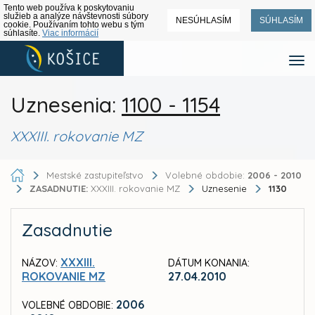
Tento web používa k poskytovaniu
služieb a analýze návštevnosti súbory
NESÚHLASÍM
SÚHLASÍM
cookie. Používaním tohto webu s tým
súhlasíte.
Viac informácií
Uznesenia:
1100 - 1154
XXXIII. rokovanie MZ
Mestské zastupiteľstvo
Volebné obdobie:
2006 - 2010
ZASADNUTIE:
XXXIII. rokovanie MZ
Uznesenie
1130
Zasadnutie
XXXIII.
NÁZOV:
DÁTUM KONANIA:
ROKOVANIE MZ
27.04.2010
2006
VOLEBNÉ OBDOBIE: