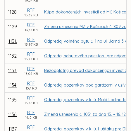
19,54 KB
RTF
1128.
Kúpa dokončených investícií od MČ Košice – 
13,32 KB
RTF
1129.
Zmena uznesenia MZ v Košiciach č. 809 zo dň
13,47 KB
RTF
1131.
Odpredaj voľného bytu č. 1 na ul. Jarná 3 v
13,97 KB
RTF
1132.
Odpredaj nebytového priestoru pre nájomcu 
13,73 KB
RTF
1133.
Bezodplatný prevod dokončených investícií 
13,05 KB
RTF
1134.
Odpredaj pozemkov pod garážami v užívaní
15,4 KB
RTF
1135.
Odpredaj pozemkov v k. ú. Malá Lodina for
13,72 KB
RTF
1136.
Zmena uznesenia č. 1051 zo dňa 15. – 16. 12.
14,15 KB
RTF
1137.
Odpredaj pozemkov v k. ú. Huštáky pre DELF 