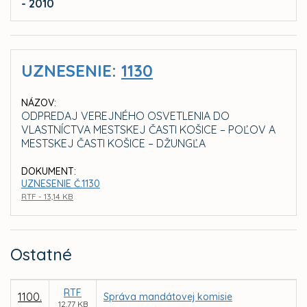
- 2010
UZNESENIE:
1130
NÁZOV:
ODPREDAJ VEREJNÉHO OSVETLENIA DO
VLASTNÍCTVA MESTSKEJ ČASTI KOŠICE – POĽOV A
MESTSKEJ ČASTI KOŠICE – DŽUNGĽA
DOKUMENT:
UZNESENIE Č.1130
RTF - 13,14 KB
Ostatné
RTF
1100.
Správa mandátovej komisie
12,77 KB