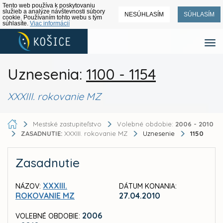
Tento web používa k poskytovaniu
služieb a analýze návštevnosti súbory
NESÚHLASÍM
SÚHLASÍM
cookie. Používaním tohto webu s tým
súhlasíte.
Viac informácií
Uznesenia:
1100 - 1154
XXXIII. rokovanie MZ
Mestské zastupiteľstvo
Volebné obdobie:
2006 - 2010
ZASADNUTIE:
XXXIII. rokovanie MZ
Uznesenie
1150
Zasadnutie
XXXIII.
NÁZOV:
DÁTUM KONANIA:
ROKOVANIE MZ
27.04.2010
2006
VOLEBNÉ OBDOBIE: