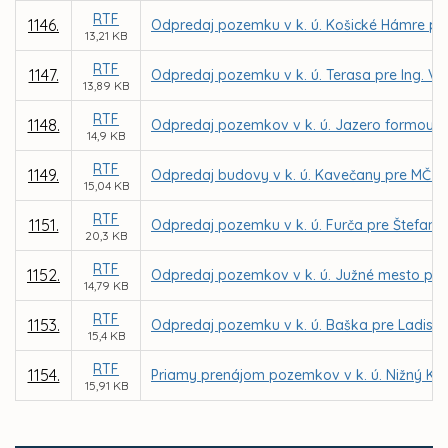
RTF
1146.
Odpredaj pozemku v k. ú. Košické Hámre pr
13,21 KB
RTF
1147.
Odpredaj pozemku v k. ú. Terasa pre Ing. Va
13,89 KB
RTF
1148.
Odpredaj pozemkov v k. ú. Jazero formou d
14,9 KB
RTF
1149.
Odpredaj budovy v k. ú. Kavečany pre MČ K
15,04 KB
RTF
1151.
Odpredaj pozemku v k. ú. Furča pre Štefana
20,3 KB
RTF
1152.
Odpredaj pozemkov v k. ú. Južné mesto pre I
14,79 KB
RTF
1153.
Odpredaj pozemku v k. ú. Baška pre Ladisla
15,4 KB
RTF
1154.
Priamy prenájom pozemkov v k. ú. Nižný Kl
15,91 KB