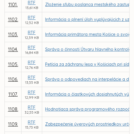
RTF
1101.
Zloženie sľubu poslanca mestského zastupit
13,61 KB
RTF
1102.
Informácia o plnení úloh vyplývajúcich z u
12,52 KB
RTF
1103.
Informácia primátora mesta Košice o svojej 
12,39 KB
RTF
1104.
Správa o činnosti Útvaru hlavného kontrolór
16,84 KB
RTF
1105.
Petícia za záchranu lesa v Košiciach pri sídl
12,76 KB
RTF
1106.
Správa o odpovediach na interpelácie a dop
13,55 KB
RTF
1107.
Informácia o čiastkových dosiahnutých výs
12,99 KB
RTF
1108.
Hodnotiaca správa programového rozpočtu 
32,55 KB
RTF
1109.
Zabezpečenie úverových prostriedkov určen
15,73 KB