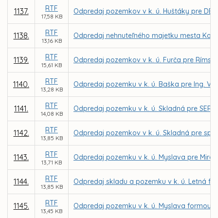
RTF
1137.
Odpredaj pozemkov v k. ú. Huštáky pre DELF 
17,58 KB
RTF
1138.
Odpredaj nehnuteľného majetku mesta Košice
13,16 KB
RTF
1139.
Odpredaj pozemkov v k. ú. Furča pre Rímskok
15,61 KB
RTF
1140.
Odpredaj pozemku v k. ú. Baška pre Ing. Vi
13,28 KB
RTF
1141.
Odpredaj pozemku v k. ú. Skladná pre SERIOUS
14,08 KB
RTF
1142.
Odpredaj pozemkov v k. ú. Skladná pre spoloč
13,85 KB
RTF
1143.
Odpredaj pozemku v k. ú. Myslava pre Mirosl
13,71 KB
RTF
1144.
Odpredaj skladu a pozemku v k. ú. Letná f
13,85 KB
RTF
1145.
Odpredaj pozemku v k. ú. Myslava formou d
13,45 KB