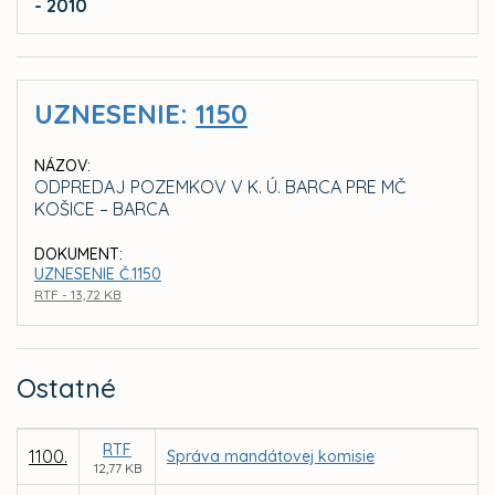
- 2010
UZNESENIE:
1150
NÁZOV:
ODPREDAJ POZEMKOV V K. Ú. BARCA PRE MČ
KOŠICE – BARCA
DOKUMENT:
UZNESENIE Č.1150
RTF - 13,72 KB
Ostatné
RTF
1100.
Správa mandátovej komisie
12,77 KB