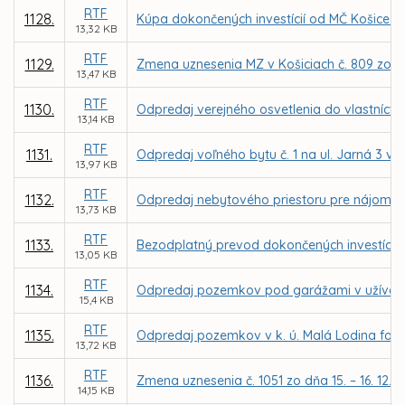
RTF
1128.
Kúpa dokončených investícií od MČ Košice – 
13,32 KB
RTF
1129.
Zmena uznesenia MZ v Košiciach č. 809 zo dň
13,47 KB
RTF
1130.
Odpredaj verejného osvetlenia do vlastníctva
13,14 KB
RTF
1131.
Odpredaj voľného bytu č. 1 na ul. Jarná 3 v
13,97 KB
RTF
1132.
Odpredaj nebytového priestoru pre nájomcu 
13,73 KB
RTF
1133.
Bezodplatný prevod dokončených investícií 
13,05 KB
RTF
1134.
Odpredaj pozemkov pod garážami v užívaní
15,4 KB
RTF
1135.
Odpredaj pozemkov v k. ú. Malá Lodina for
13,72 KB
RTF
1136.
Zmena uznesenia č. 1051 zo dňa 15. – 16. 12.
14,15 KB