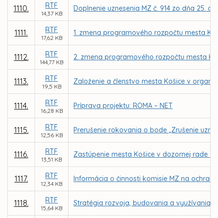
RTF
1110.
Doplnenie uznesenia MZ č. 914 zo dňa 25. aug
14,37 KB
RTF
1111.
1. zmena programového rozpočtu mesta Koš
17,62 KB
RTF
1112.
2. zmena programového rozpočtu mesta Koš
144,77 KB
RTF
1113.
Založenie a členstvo mesta Košice v organizá
19,5 KB
RTF
1114.
Príprava projektu: ROMA – NET
16,28 KB
RTF
1115.
Prerušenie rokovania o bode „Zrušenie uznes
12,56 KB
RTF
1116.
Zastúpenie mesta Košice v dozornej rade Tepe
13,51 KB
RTF
1117.
Informácia o činnosti komisie MZ na ochranu
12,34 KB
RTF
1118.
Stratégia rozvoja, budovania a využívania s
15,64 KB