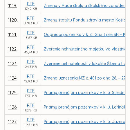
RTF
1119.
Zmeny v Rade školy a školského zariadenia,
17,42 KB
RTF
1120.
Zmeny štatútu Fondu zdravia mesta Košice, n
37,83 KB
RTF
1121.
Odpredaj pozemku v k. ú. Grunt pre SR – Kra
13,67 KB
RTF
1122.
Zverenie nehnuteľného majetku vo vlastníctv
45,44 KB
RTF
1123.
Zverenie nehnuteľností v lokalite Šibená ho
24,3 KB
RTF
1124.
Zmena uznesenia MZ č. 481 zo dňa 26. – 27. 6
12,93 KB
RTF
1125.
Priamy prenájom pozemkov v k. ú. Stredné me
17,31 KB
RTF
1126.
Priamy prenájom pozemkov v k. ú. Lorinčík p
17,72 KB
RTF
1127.
Priamy prenájom pozemkov v k. ú. Jazero p
19,54 KB