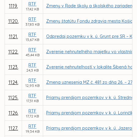
RTF
1119.
Zmeny v Rade školy a školského zariadenia,
17,42 KB
RTF
1120.
Zmeny štatútu Fondu zdravia mesta Košice, n
37,83 KB
RTF
1121.
Odpredaj pozemku v k. ú. Grunt pre SR – Kra
13,67 KB
RTF
1122.
Zverenie nehnuteľného majetku vo vlastníctv
45,44 KB
RTF
1123.
Zverenie nehnuteľností v lokalite Šibená ho
24,3 KB
RTF
1124.
Zmena uznesenia MZ č. 481 zo dňa 26. – 27. 6
12,93 KB
RTF
1125.
Priamy prenájom pozemkov v k. ú. Stredné me
17,31 KB
RTF
1126.
Priamy prenájom pozemkov v k. ú. Lorinčík p
17,72 KB
RTF
1127.
Priamy prenájom pozemkov v k. ú. Jazero p
19,54 KB