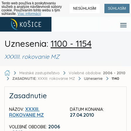
Tento web používa k poskytovaniu
služieb a analýze návštevnosti súbory
NESÚHLASÍM
SÚHLASÍM
cookie. Používaním tohto webu s tým
súhlasíte.
Viac informácií
Uznesenia:
1100 - 1154
XXXIII. rokovanie MZ
Mestské zastupiteľstvo
Volebné obdobie:
2006 - 2010
ZASADNUTIE:
XXXIII. rokovanie MZ
Uznesenie
1140
Zasadnutie
XXXIII.
NÁZOV:
DÁTUM KONANIA:
ROKOVANIE MZ
27.04.2010
2006
VOLEBNÉ OBDOBIE: