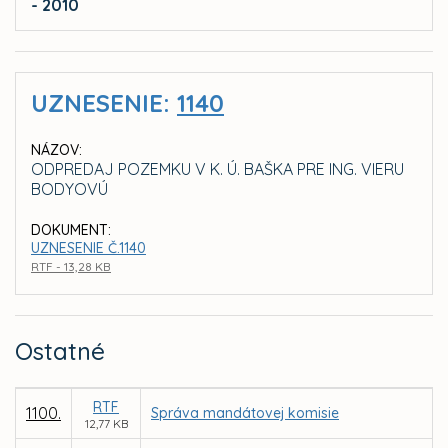
- 2010
UZNESENIE:
1140
NÁZOV:
ODPREDAJ POZEMKU V K. Ú. BAŠKA PRE ING. VIERU
BODYOVÚ
DOKUMENT:
UZNESENIE Č.1140
RTF - 13,28 KB
Ostatné
RTF
1100.
Správa mandátovej komisie
12,77 KB