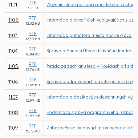
RTF
1101.
Zloženie sľubu poslanca mestského zastupit
13,61 KB
RTF
1102.
Informácia o plnení úloh vyplývajúcich z u
12,52 KB
RTF
1103.
Informácia primátora mesta Košice o svojej 
12,39 KB
RTF
1104.
Správa o činnosti Útvaru hlavného kontrolór
16,84 KB
RTF
1105.
Petícia za záchranu lesa v Košiciach pri sídl
12,76 KB
RTF
1106.
Správa o odpovediach na interpelácie a dop
13,55 KB
RTF
1107.
Informácia o čiastkových dosiahnutých výs
12,99 KB
RTF
1108.
Hodnotiaca správa programového rozpočtu 
32,55 KB
RTF
1109.
Zabezpečenie úverových prostriedkov určen
15,73 KB