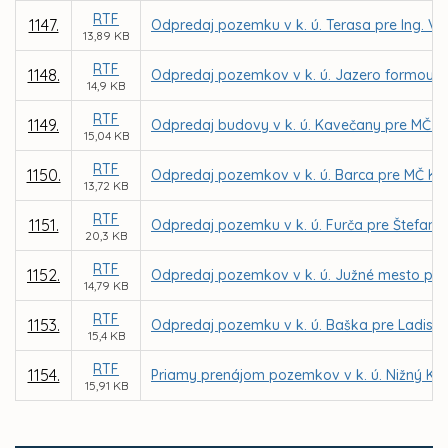
RTF
1147.
Odpredaj pozemku v k. ú. Terasa pre Ing. Va
13,89 KB
RTF
1148.
Odpredaj pozemkov v k. ú. Jazero formou d
14,9 KB
RTF
1149.
Odpredaj budovy v k. ú. Kavečany pre MČ K
15,04 KB
RTF
1150.
Odpredaj pozemkov v k. ú. Barca pre MČ Koš
13,72 KB
RTF
1151.
Odpredaj pozemku v k. ú. Furča pre Štefana
20,3 KB
RTF
1152.
Odpredaj pozemkov v k. ú. Južné mesto pre I
14,79 KB
RTF
1153.
Odpredaj pozemku v k. ú. Baška pre Ladisla
15,4 KB
RTF
1154.
Priamy prenájom pozemkov v k. ú. Nižný Kl
15,91 KB