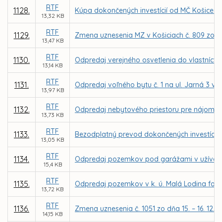
RTF
1128.
Kúpa dokončených investícií od MČ Košice – 
13,32 KB
RTF
1129.
Zmena uznesenia MZ v Košiciach č. 809 zo dň
13,47 KB
RTF
1130.
Odpredaj verejného osvetlenia do vlastníctva
13,14 KB
RTF
1131.
Odpredaj voľného bytu č. 1 na ul. Jarná 3 v
13,97 KB
RTF
1132.
Odpredaj nebytového priestoru pre nájomcu 
13,73 KB
RTF
1133.
Bezodplatný prevod dokončených investícií 
13,05 KB
RTF
1134.
Odpredaj pozemkov pod garážami v užívaní
15,4 KB
RTF
1135.
Odpredaj pozemkov v k. ú. Malá Lodina for
13,72 KB
RTF
1136.
Zmena uznesenia č. 1051 zo dňa 15. – 16. 12.
14,15 KB