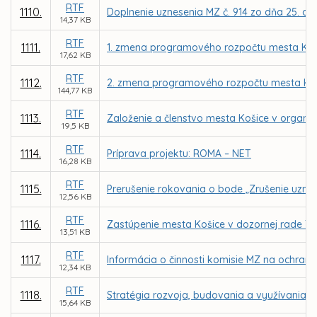
RTF
1110.
Doplnenie uznesenia MZ č. 914 zo dňa 25. aug
14,37 KB
RTF
1111.
1. zmena programového rozpočtu mesta Koš
17,62 KB
RTF
1112.
2. zmena programového rozpočtu mesta Koš
144,77 KB
RTF
1113.
Založenie a členstvo mesta Košice v organizá
19,5 KB
RTF
1114.
Príprava projektu: ROMA – NET
16,28 KB
RTF
1115.
Prerušenie rokovania o bode „Zrušenie uznes
12,56 KB
RTF
1116.
Zastúpenie mesta Košice v dozornej rade Tepe
13,51 KB
RTF
1117.
Informácia o činnosti komisie MZ na ochranu
12,34 KB
RTF
1118.
Stratégia rozvoja, budovania a využívania s
15,64 KB