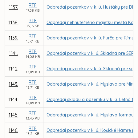
RTF
1137.
Odpredaj pozemkov v k. ú. Huštáky pre DELF 
17,58 KB
RTF
1138.
Odpredaj nehnuteľného majetku mesta Košice
13,16 KB
RTF
1139.
Odpredaj pozemkov v k. ú. Furča pre Rímskok
15,61 KB
RTF
1141.
Odpredaj pozemku v k. ú. Skladná pre SERIOUS
14,08 KB
RTF
1142.
Odpredaj pozemkov v k. ú. Skladná pre spoloč
13,85 KB
RTF
1143.
Odpredaj pozemku v k. ú. Myslava pre Mirosl
13,71 KB
RTF
1144.
Odpredaj skladu a pozemku v k. ú. Letná f
13,85 KB
RTF
1145.
Odpredaj pozemku v k. ú. Myslava formou d
13,45 KB
RTF
1146.
Odpredaj pozemku v k. ú. Košické Hámre pr
13,21 KB