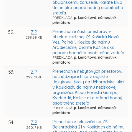
občianskemu združeniu Karate klub
Union ako prípad hodný osobitného
zreteľa
PREDKLADÁ:
p. Lenártová, námestník
primátora
Prenechanie časti priestorov v
52.
ZIP
objekte zrušenej ZŠ Košická Nová
288,69 KB
Ves, Poľná 1, Košice do nájmu
Arcidiecéznej charite Košice ako
prípadu hodného osobitného zreteľa
PREDKLADÁ:
p. Lenártová, námestník
primátora
Prenechanie nebytových priestorov,
53.
ZIP
nachádzajúcich sa v objekte
292,78 KB
Jazykovej školy na Užhorodskej ulici
v Košiciach, do nájmu neziskovej
organizácii Klubu Foresta Gumpa,
Kvetná 16, Košice ako prípad hodný
osobitného zreteľa
PREDKLADÁ:
p. Lenártová, námestník
primátora
Prenechanie telocviční na ZŠ
54.
ZIP
Belehradská 21 v Košiciach do nájmu
290,17 KB