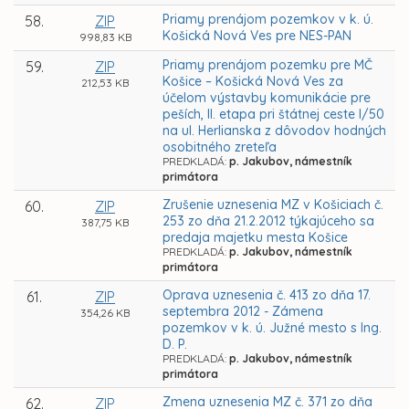
Priamy prenájom pozemkov v k. ú.
58.
ZIP
Košická Nová Ves pre NES-PAN
998,83 KB
Priamy prenájom pozemku pre MČ
59.
ZIP
Košice – Košická Nová Ves za
212,53 KB
účelom výstavby komunikácie pre
peších, II. etapa pri štátnej ceste I/50
na ul. Herlianska z dôvodov hodných
osobitného zreteľa
PREDKLADÁ:
p. Jakubov, námestník
primátora
Zrušenie uznesenia MZ v Košiciach č.
60.
ZIP
253 zo dňa 21.2.2012 týkajúceho sa
387,75 KB
predaja majetku mesta Košice
PREDKLADÁ:
p. Jakubov, námestník
primátora
Oprava uznesenia č. 413 zo dňa 17.
61.
ZIP
septembra 2012 - Zámena
354,26 KB
pozemkov v k. ú. Južné mesto s Ing.
D. P.
PREDKLADÁ:
p. Jakubov, námestník
primátora
Zmena uznesenia MZ č. 371 zo dňa
62.
ZIP