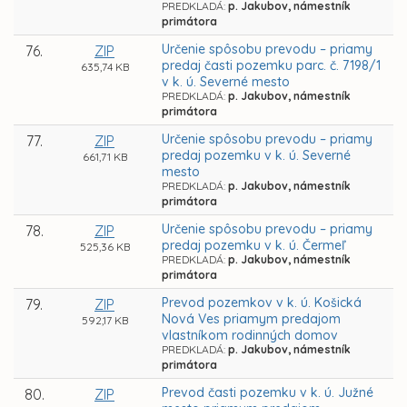
PREDKLADÁ:
p. Jakubov, námestník
primátora
Určenie spôsobu prevodu – priamy
76.
ZIP
predaj časti pozemku parc. č. 7198/1
635,74 KB
v k. ú. Severné mesto
PREDKLADÁ:
p. Jakubov, námestník
primátora
Určenie spôsobu prevodu – priamy
77.
ZIP
predaj pozemku v k. ú. Severné
661,71 KB
mesto
PREDKLADÁ:
p. Jakubov, námestník
primátora
Určenie spôsobu prevodu – priamy
78.
ZIP
predaj pozemku v k. ú. Čermeľ
525,36 KB
PREDKLADÁ:
p. Jakubov, námestník
primátora
Prevod pozemkov v k. ú. Košická
79.
ZIP
Nová Ves priamym predajom
592,17 KB
vlastníkom rodinných domov
PREDKLADÁ:
p. Jakubov, námestník
primátora
Prevod časti pozemku v k. ú. Južné
80.
ZIP