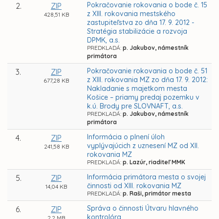
Pokračovanie rokovania o bode č. 15
2.
ZIP
z XIII. rokovania mestského
428,51 KB
zastupiteľstva zo dňa 17. 9. 2012 -
Stratégia stabilizácie a rozvoja
DPMK, a.s.
PREDKLADÁ:
p. Jakubov, námestník
primátora
Pokračovanie rokovania o bode č. 51
3.
ZIP
z XIII. rokovania MZ zo dňa 17. 9. 2012:
677,28 KB
Nakladanie s majetkom mesta
Košice – priamy predaj pozemku v
k.ú. Brody pre SLOVNAFT, a.s.
PREDKLADÁ:
p. Jakubov, námestník
primátora
Informácia o plnení úloh
4.
ZIP
vyplývajúcich z uznesení MZ od XII.
241,58 KB
rokovania MZ
PREDKLADÁ:
p. Lazúr, riaditeľ MMK
Informácia primátora mesta o svojej
5.
ZIP
činnosti od XIII. rokovania MZ
14,04 KB
PREDKLADÁ:
p. Raši, primátor mesta
Správa o činnosti Útvaru hlavného
6.
ZIP
kontrolóra
2,2 MB