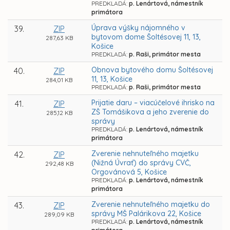
PREDKLADÁ:
p. Lenártová, námestník
primátora
Úprava výšky nájomného v
39.
ZIP
bytovom dome Šoltésovej 11, 13,
287,63 KB
Košice
PREDKLADÁ:
p. Raši, primátor mesta
Obnova bytového domu Šoltésovej
40.
ZIP
11, 13, Košice
284,01 KB
PREDKLADÁ:
p. Raši, primátor mesta
Prijatie daru – viacúčelové ihrisko na
41.
ZIP
ZŠ Tomášikova a jeho zverenie do
285,12 KB
správy
PREDKLADÁ:
p. Lenártová, námestník
primátora
Zverenie nehnuteľného majetku
42.
ZIP
(Nižná Úvrať) do správy CVČ,
292,48 KB
Orgovánová 5, Košice
PREDKLADÁ:
p. Lenártová, námestník
primátora
Zverenie nehnuteľného majetku do
43.
ZIP
správy MŠ Palárikova 22, Košice
289,09 KB
PREDKLADÁ:
p. Lenártová, námestník