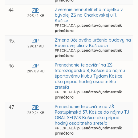
primátora
Zverenie nehnuteľného majetku v
44.
ZIP
bývalej ZŠ na Charkovskej ul.1,
293,42 KB
Košice
PREDKLADÁ:
p. Lenártová, námestník
primátora
Zmena účelového určenia budovy na
45.
ZIP
Bauerovej ulici v Košiciach
290,17 KB
PREDKLADÁ:
p. Lenártová, námestník
primátora
Prenechanie telocviční na ZŠ
46.
ZIP
Starozagorská 8, Košice do nájmu
289,89 KB
športovému klubu Tydam Košice
ako prípad hodný osobitného
zreteľa
PREDKLADÁ:
p. Lenártová, námestník
primátora
Prenechanie telocvične na ZŠ
47.
ZIP
Postupimská 37, Košice do nájmu TJ
289,24 KB
OBAL SERVIS Košice ako prípad
hodný osobitného zreteľa
PREDKLADÁ:
p. Lenártová, námestník
primátora