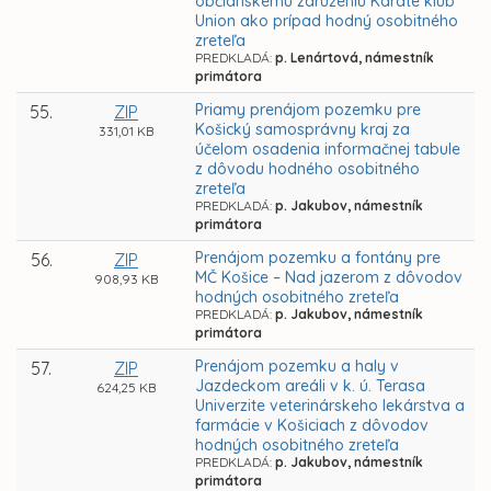
občianskemu združeniu Karate klub
Union ako prípad hodný osobitného
zreteľa
PREDKLADÁ:
p. Lenártová, námestník
primátora
Priamy prenájom pozemku pre
55.
ZIP
Košický samosprávny kraj za
331,01 KB
účelom osadenia informačnej tabule
z dôvodu hodného osobitného
zreteľa
PREDKLADÁ:
p. Jakubov, námestník
primátora
Prenájom pozemku a fontány pre
56.
ZIP
MČ Košice – Nad jazerom z dôvodov
908,93 KB
hodných osobitného zreteľa
PREDKLADÁ:
p. Jakubov, námestník
primátora
Prenájom pozemku a haly v
57.
ZIP
Jazdeckom areáli v k. ú. Terasa
624,25 KB
Univerzite veterinárskeho lekárstva a
farmácie v Košiciach z dôvodov
hodných osobitného zreteľa
PREDKLADÁ:
p. Jakubov, námestník
primátora