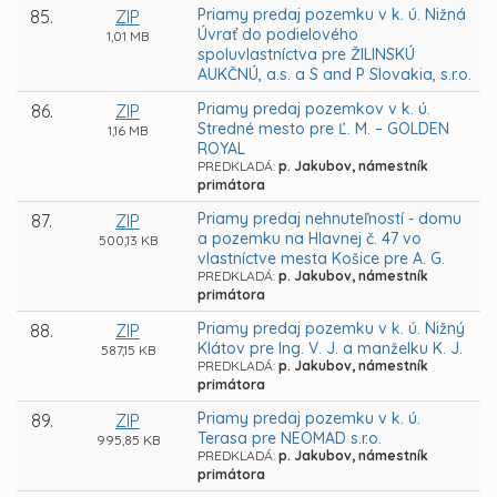
Priamy predaj pozemku v k. ú. Nižná
85.
ZIP
Úvrať do podielového
1,01 MB
spoluvlastníctva pre ŽILINSKÚ
AUKČNÚ, a.s. a S and P Slovakia, s.r.o.
Priamy predaj pozemkov v k. ú.
86.
ZIP
Stredné mesto pre Ľ. M. – GOLDEN
1,16 MB
ROYAL
PREDKLADÁ:
p. Jakubov, námestník
primátora
Priamy predaj nehnuteľností - domu
87.
ZIP
a pozemku na Hlavnej č. 47 vo
500,13 KB
vlastníctve mesta Košice pre A. G.
PREDKLADÁ:
p. Jakubov, námestník
primátora
Priamy predaj pozemku v k. ú. Nižný
88.
ZIP
Klátov pre Ing. V. J. a manželku K. J.
587,15 KB
PREDKLADÁ:
p. Jakubov, námestník
primátora
Priamy predaj pozemku v k. ú.
89.
ZIP
Terasa pre NEOMAD s.r.o.
995,85 KB
PREDKLADÁ:
p. Jakubov, námestník
primátora