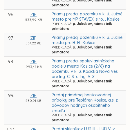
PREDKLADÁ:
p. Jakubov, námestník
primátora
Priamy predaj pozemku v k. ú. Južné
96.
ZIP
mesto pre MP STAVEX, s.r.o. , Košice
533,99 KB
PREDKLADÁ:
p. Jakubov, námestník
primátora
Priamy predaj pozemku v k. ú. Južné
97.
ZIP
mesto pre B. H., Košice
534,22 KB
PREDKLADÁ:
p. Jakubov, námestník
primátora
Priamy predaj spoluvlastníckeho
98.
ZIP
podielu mesta Košice (2/6) na
993,47 KB
pozemku v k. ú. Košická Nová Ves
pre Ing. C. S. a Ing. A. S.
PREDKLADÁ:
p. Jakubov, námestník
primátora
Predaj primárnej horúcovodnej
99.
ZIP
prípojky pre Tepláreň Košice, a.s. z
530,91 KB
dôvodov hodných osobitného
zreteľa
PREDKLADÁ:
p. Jakubov, námestník
primátora
Predaj skleníkov LUR III – LUR VI v
100.
ZIP