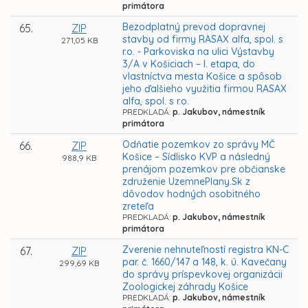
primátora
Bezodplatný prevod dopravnej
65.
ZIP
stavby od firmy RASAX alfa, spol. s
271,05 KB
r.o. - Parkoviska na ulici Výstavby
3/A v Košiciach – I. etapa, do
vlastníctva mesta Košice a spôsob
jeho ďalšieho využitia firmou RASAX
alfa, spol. s r.o.
PREDKLADÁ:
p. Jakubov, námestník
primátora
Odňatie pozemkov zo správy MČ
66.
ZIP
Košice – Sídlisko KVP a následný
988,9 KB
prenájom pozemkov pre občianske
združenie UzemnePlany.Sk z
dôvodov hodných osobitného
zreteľa
PREDKLADÁ:
p. Jakubov, námestník
primátora
Zverenie nehnuteľností registra KN-C
67.
ZIP
par. č. 1660/147 a 148, k. ú. Kavečany
299,69 KB
do správy príspevkovej organizácii
Zoologickej záhrady Košice
PREDKLADÁ:
p. Jakubov, námestník