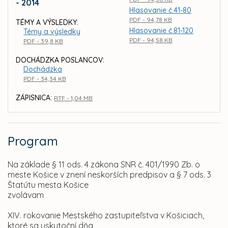
- 2014
Hlasovanie č.41-80
PDF - 94,78 KB
TÉMY A VÝSLEDKY:
Hlasovanie č.81-120
Témy a výsledky
PDF - 94,58 KB
PDF - 39,8 KB
DOCHÁDZKA POSLANCOV:
Dochádzka
PDF - 34,34 KB
ZÁPISNICA:
RTF - 1,04 MB
Program
Na základe § 11 ods. 4 zákona SNR č. 401/1990 Zb. o
meste Košice v znení neskorších predpisov a § 7 ods. 3
Štatútu mesta Košice
zvolávam
XIV. rokovanie Mestského zastupiteľstva v Košiciach,
ktoré sa uskutoční dňa