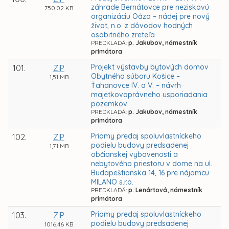
záhrade Bernátovce pre neziskovú
750,02 KB
organizáciu Oáza – nádej pre nový
život, n.o. z dôvodov hodných
osobitného zreteľa
PREDKLADÁ:
p. Jakubov, námestník
primátora
Projekt výstavby bytových domov
101.
ZIP
Obytného súboru Košice –
1,51 MB
Ťahanovce IV. a V. – návrh
majetkovoprávneho usporiadania
pozemkov
PREDKLADÁ:
p. Jakubov, námestník
primátora
Priamy predaj spoluvlastníckeho
102.
ZIP
podielu budovy predsadenej
1,71 MB
občianskej vybavenosti a
nebytového priestoru v dome na ul.
Budapeštianska 14, 16 pre nájomcu
MILANO s.r.o.
PREDKLADÁ:
p. Lenártová, námestník
primátora
Priamy predaj spoluvlastníckeho
103.
ZIP
podielu budovy predsadenej
1016,46 KB