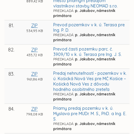
mesto priamym predajom
889,42 KB
vlastníkovi stavby NEOMAD s.r.o.
PREDKLADÁ:
p. Jakubov, námestník
primátora
Prevod pozemkov v k. ú. Terasa pre
81.
ZIP
Ing. P. D.
534,95 KB
PREDKLADÁ:
p. Jakubov, námestník
primátora
Prevod časti pozemku parc. č.
82.
ZIP
3909/10 v k. ú. Terasa pre Ing. J. S.
435,72 KB
PREDKLADÁ:
p. Jakubov, námestník
primátora
Predaj nehnuteľností - pozemkov v k.
83.
ZIP
ú. Košická Nová Ves pre MČ Košice –
961,86 KB
Košická Nová Ves z dôvodu
hodného osobitného zreteľa
PREDKLADÁ:
p. Jakubov, námestník
primátora
Priamy predaj pozemku v k. ú.
84.
ZIP
Myslava pre MUDr. M. S., PhD. a Ing. E.
798,08 KB
S.
PREDKLADÁ:
p. Jakubov, námestník
primátora