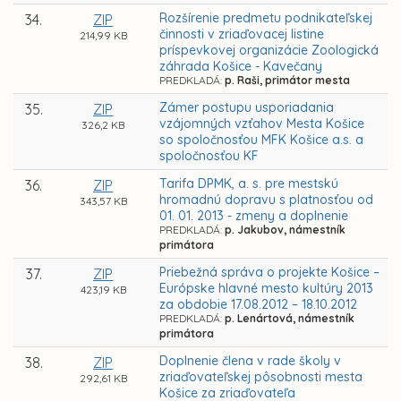
Rozšírenie predmetu podnikateľskej
34.
ZIP
činnosti v zriaďovacej listine
214,99 KB
príspevkovej organizácie Zoologická
záhrada Košice - Kavečany
PREDKLADÁ:
p. Raši, primátor mesta
Zámer postupu usporiadania
35.
ZIP
vzájomných vzťahov Mesta Košice
326,2 KB
so spoločnosťou MFK Košice a.s. a
spoločnosťou KF
Tarifa DPMK, a. s. pre mestskú
36.
ZIP
hromadnú dopravu s platnosťou od
343,57 KB
01. 01. 2013 - zmeny a doplnenie
PREDKLADÁ:
p. Jakubov, námestník
primátora
Priebežná správa o projekte Košice –
37.
ZIP
Európske hlavné mesto kultúry 2013
423,19 KB
za obdobie 17.08.2012 – 18.10.2012
PREDKLADÁ:
p. Lenártová, námestník
primátora
Doplnenie člena v rade školy v
38.
ZIP
zriaďovateľskej pôsobnosti mesta
292,61 KB
Košice za zriaďovateľa