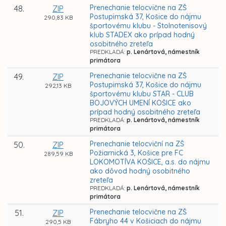
Prenechanie telocvične na ZŠ
48.
ZIP
Postupimská 37, Košice do nájmu
290,83 KB
športovému klubu - Stolnotenisový
klub STADEX ako prípad hodný
osobitného zreteľa
PREDKLADÁ:
p. Lenártová, námestník
primátora
Prenechanie telocvične na ZŠ
49.
ZIP
Postupimská 37, Košice do nájmu
292,13 KB
športovému klubu STAR - CLUB
BOJOVÝCH UMENÍ KOŠICE ako
prípad hodný osobitného zreteľa
PREDKLADÁ:
p. Lenártová, námestník
primátora
Prenechanie telocviční na ZŠ
50.
ZIP
Požiarnická 3, Košice pre FC
289,59 KB
LOKOMOTÍVA KOŠICE, a.s. do nájmu
ako dôvod hodný osobitného
zreteľa
PREDKLADÁ:
p. Lenártová, námestník
primátora
Prenechanie telocvične na ZŠ
51.
ZIP
Fábryho 44 v Košiciach do nájmu
290,5 KB