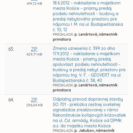
18.6.2012 – nakladanie s majetkom
419,72 KB
mesta Košice – priamy predaj
podielu nehnuteľnosti – budovy a
predaj nebytového priestoru pre
nájomcu I. M. na ul. Budapeštianska
č. 10, 12
PREDKLADÁ:
p. Lenártová, námestník
primátora
Zmena uznesenia č. 399 zo dňa
63.
ZIP
17.9.2012 – nakladanie s majetkom
429,71 KB
mesta Košice - priamy predaj
spoluvlast. podielu nehnuteľnosti -
budovy a predaj nebyt. priestoru pre
nájomcu Ing. V. F. - GEOVERT na ul.
Budapeštianska č. 38, 40
PREDKLADÁ:
p. Lenártová, námestník
primátora
Odplatný prevod dopravnej stavby
64.
ZIP
SO 701 - preložka cestnej svetelnej
256,04 KB
signalizácie zrealizovanej v rámci
Rekonštrukcie koľajových križovatiek
na ul. Čsl. armády, Košice od DPMK
a.s. do majetku mesta Košice
PREDKLADÁ:
p. Jakubov, námestník