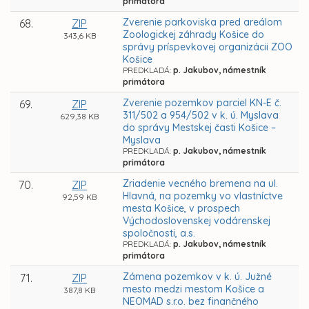
primátora
Zverenie parkoviska pred areálom
68.
ZIP
Zoologickej záhrady Košice do
343,6 KB
správy príspevkovej organizácii ZOO
Košice
PREDKLADÁ:
p. Jakubov, námestník
primátora
Zverenie pozemkov parciel KN-E č.
69.
ZIP
311/502 a 954/502 v k. ú. Myslava
629,38 KB
do správy Mestskej časti Košice –
Myslava
PREDKLADÁ:
p. Jakubov, námestník
primátora
Zriadenie vecného bremena na ul.
70.
ZIP
Hlavná, na pozemky vo vlastníctve
92,59 KB
mesta Košice, v prospech
Východoslovenskej vodárenskej
spoločnosti, a.s.
PREDKLADÁ:
p. Jakubov, námestník
primátora
Zámena pozemkov v k. ú. Južné
71.
ZIP
mesto medzi mestom Košice a
387,8 KB
NEOMAD s.r.o. bez finančného