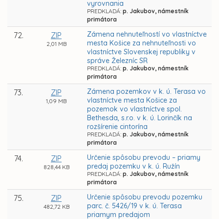
vyrovnania
PREDKLADÁ:
p. Jakubov, námestník
primátora
Zámena nehnuteľností vo vlastníctve
72.
ZIP
mesta Košice za nehnuteľnosti vo
2,01 MB
vlastníctve Slovenskej republiky v
správe Železníc SR
PREDKLADÁ:
p. Jakubov, námestník
primátora
Zámena pozemkov v k. ú. Terasa vo
73.
ZIP
vlastníctve mesta Košice za
1,09 MB
pozemok vo vlastníctve spol.
Bethesda, s.r.o. v k. ú. Lorinčík na
rozšírenie cintorína
PREDKLADÁ:
p. Jakubov, námestník
primátora
Určenie spôsobu prevodu – priamy
74.
ZIP
predaj pozemku v k. ú. Ružín
828,44 KB
PREDKLADÁ:
p. Jakubov, námestník
primátora
Určenie spôsobu prevodu pozemku
75.
ZIP
parc. č. 5426/19 v k. ú. Terasa
482,72 KB
priamym predajom