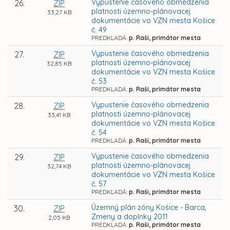
Vypustenie časového obmedzenia
26.
ZIP
platnosti územno-plánovacej
33,27 KB
dokumentácie vo VZN mesta Košice
č. 49
PREDKLADÁ:
p. Raši, primátor mesta
Vypustenie časového obmedzenia
27.
ZIP
platnosti územno-plánovacej
32,85 KB
dokumentácie vo VZN mesta Košice
č. 53
PREDKLADÁ:
p. Raši, primátor mesta
Vypustenie časového obmedzenia
28.
ZIP
platnosti územno-plánovacej
33,41 KB
dokumentácie vo VZN mesta Košice
č. 54
PREDKLADÁ:
p. Raši, primátor mesta
Vypustenie časového obmedzenia
29.
ZIP
platnosti územno-plánovacej
32,74 KB
dokumentácie vo VZN mesta Košice
č. 57
PREDKLADÁ:
p. Raši, primátor mesta
Územný plán zóny Košice - Barca,
30.
ZIP
Zmeny a doplnky 2011
2,05 KB
PREDKLADÁ:
p. Raši, primátor mesta