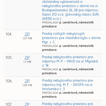
občianskej vybavenosti a
nebytového priestoru v dome na ul.
Budapeštianska 26, 28 pre nájomcu
Salon 212 s.r.o. (pôvodný názov SUN
AVERS s.r.o.)
PREDKLADÁ:
p. Lenártová, námestník
primátora
Predaj voľných nebytových
104.
ZIP
priestorov pre vlastníka bytu v dome
1,57 MB
Mgr. J. C.
PREDKLADÁ:
p. Lenártová, námestník
primátora
Predaj nebytového priestoru pre
105.
ZIP
nájomcu M. P. – VKUS na ul. Mlynská
1,7 MB
č. 18
PREDKLADÁ:
p. Lenártová, námestník
primátora
Predaj nebytového priestoru pre
106.
ZIP
nájomcu Ing. M. F. – EKOPS na ul.
1,38 MB
Hrnčiarska č. 3
PREDKLADÁ:
p. Lenártová, námestník
primátora
Predaj nebytového priestoru pre
107.
ZIP