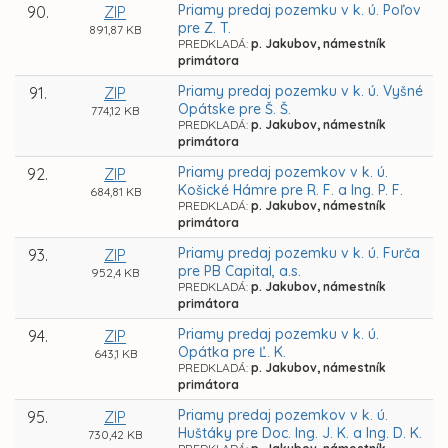
Priamy predaj pozemku v k. ú. Poľov
90.
ZIP
pre Z. T.
891,87 KB
PREDKLADÁ:
p. Jakubov, námestník
primátora
Priamy predaj pozemku v k. ú. Vyšné
91.
ZIP
Opátske pre Š. Š.
774,12 KB
PREDKLADÁ:
p. Jakubov, námestník
primátora
Priamy predaj pozemkov v k. ú.
92.
ZIP
Košické Hámre pre R. F. a Ing. P. F.
684,81 KB
PREDKLADÁ:
p. Jakubov, námestník
primátora
Priamy predaj pozemku v k. ú. Furča
93.
ZIP
pre PB Capital, a.s.
952,4 KB
PREDKLADÁ:
p. Jakubov, námestník
primátora
Priamy predaj pozemku v k. ú.
94.
ZIP
Opátka pre Ľ. K.
643,1 KB
PREDKLADÁ:
p. Jakubov, námestník
primátora
Priamy predaj pozemkov v k. ú.
95.
ZIP
Huštáky pre Doc. Ing. J. K. a Ing. D. K.
730,42 KB