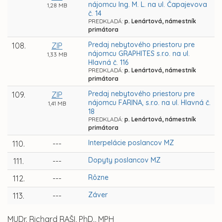
nájomcu Ing. M. L. na ul. Čapajevova
1,28 MB
č. 14
PREDKLADÁ:
p. Lenártová, námestník
primátora
Predaj nebytového priestoru pre
108.
ZIP
nájomcu GRAPHITES s.r.o. na ul.
1,33 MB
Hlavná č. 116
PREDKLADÁ:
p. Lenártová, námestník
primátora
Predaj nebytového priestoru pre
109.
ZIP
nájomcu FARINA, s.r.o. na ul. Hlavná č.
1,41 MB
18
PREDKLADÁ:
p. Lenártová, námestník
primátora
Interpelácie poslancov MZ
110.
---
Dopyty poslancov MZ
111.
---
Rôzne
112.
---
Záver
113.
---
MUDr. Richard RAŠI, PhD., MPH