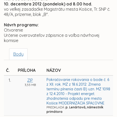
10. decembra 2012 (pondelok) od 8.00 hod.
vo veľkej zasadačke Magistrátu mesta Košice, Tr. SNP č.
48/A, prízemie, blok „B".
Návrh programu:
Otvorenie
Určenie overovateľov zápisnice a voľba návrhovej
komisie
Body
Č.
PRÍLOHA
NÁZOV
Pokračovanie rokovania o bode č. 6
1.
ZIP
z XII. rok. MZ z 18.6.2012: Zmena
3,53 MB
termínu plnenia časti B) uzn. MZ 1098
z 12.4.2010 - Projekt energet.
zhodnotenia odpadu pre mesto
Košice MODERNIZÁCIA SPAĽOVNE
PREDKLADÁ:
p. Lenártová, námestník
primátora