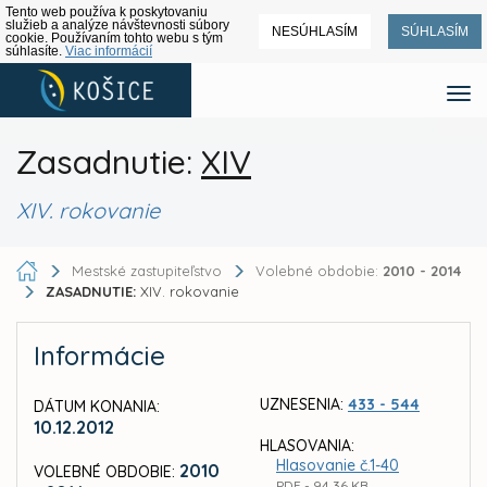
Tento web používa k poskytovaniu
služieb a analýze návštevnosti súbory
NESÚHLASÍM
SÚHLASÍM
cookie. Používaním tohto webu s tým
súhlasíte.
Viac informácií
Zasadnutie:
XIV
XIV. rokovanie
Mestské zastupiteľstvo
Volebné obdobie:
2010 - 2014
ZASADNUTIE:
XIV. rokovanie
Informácie
UZNESENIA:
433 - 544
DÁTUM KONANIA:
10.12.2012
HLASOVANIA:
Hlasovanie č.1-40
2010
VOLEBNÉ OBDOBIE:
PDF - 94,36 KB