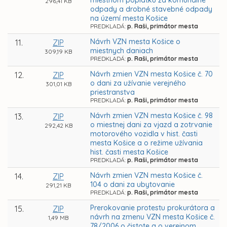
miestnom poplatku za komunálne
296,41 KB
odpady a drobné stavebné odpady
na území mesta Košice
PREDKLADÁ:
p. Raši, primátor mesta
Návrh VZN mesta Košice o
11.
ZIP
miestnych daniach
309,19 KB
PREDKLADÁ:
p. Raši, primátor mesta
Návrh zmien VZN mesta Košice č. 70
12.
ZIP
o dani za užívanie verejného
301,01 KB
priestranstva
PREDKLADÁ:
p. Raši, primátor mesta
Návrh zmien VZN mesta Košice č. 98
13.
ZIP
o miestnej dani za vjazd a zotrvanie
292,42 KB
motorového vozidla v hist. časti
mesta Košice a o režime užívania
hist. časti mesta Košice
PREDKLADÁ:
p. Raši, primátor mesta
Návrh zmien VZN mesta Košice č.
14.
ZIP
104 o dani za ubytovanie
291,21 KB
PREDKLADÁ:
p. Raši, primátor mesta
Prerokovanie protestu prokurátora a
15.
ZIP
návrh na zmenu VZN mesta Košice č.
1,49 MB
78/2006 o čistote a o verejnom