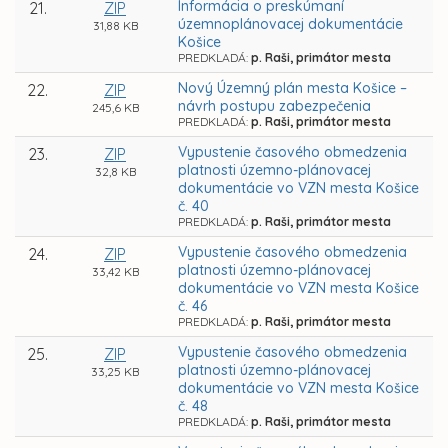
Informácia o preskúmaní
21.
ZIP
územnoplánovacej dokumentácie
31,88 KB
Košice
PREDKLADÁ:
p. Raši, primátor mesta
Nový Územný plán mesta Košice –
22.
ZIP
návrh postupu zabezpečenia
245,6 KB
PREDKLADÁ:
p. Raši, primátor mesta
Vypustenie časového obmedzenia
23.
ZIP
platnosti územno-plánovacej
32,8 KB
dokumentácie vo VZN mesta Košice
č. 40
PREDKLADÁ:
p. Raši, primátor mesta
Vypustenie časového obmedzenia
24.
ZIP
platnosti územno-plánovacej
33,42 KB
dokumentácie vo VZN mesta Košice
č. 46
PREDKLADÁ:
p. Raši, primátor mesta
Vypustenie časového obmedzenia
25.
ZIP
platnosti územno-plánovacej
33,25 KB
dokumentácie vo VZN mesta Košice
č. 48
PREDKLADÁ:
p. Raši, primátor mesta