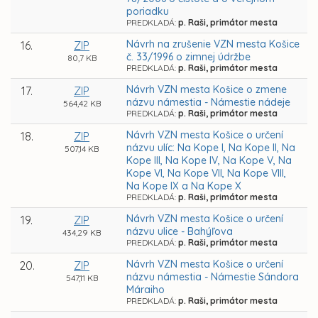
poriadku
PREDKLADÁ:
p. Raši, primátor mesta
Návrh na zrušenie VZN mesta Košice
16.
ZIP
č. 33/1996 o zimnej údržbe
80,7 KB
PREDKLADÁ:
p. Raši, primátor mesta
Návrh VZN mesta Košice o zmene
17.
ZIP
názvu námestia - Námestie nádeje
564,42 KB
PREDKLADÁ:
p. Raši, primátor mesta
Návrh VZN mesta Košice o určení
18.
ZIP
názvu ulíc: Na Kope I, Na Kope II, Na
507,14 KB
Kope III, Na Kope IV, Na Kope V, Na
Kope VI, Na Kope VII, Na Kope VIII,
Na Kope IX a Na Kope X
PREDKLADÁ:
p. Raši, primátor mesta
Návrh VZN mesta Košice o určení
19.
ZIP
názvu ulice - Bahýľova
434,29 KB
PREDKLADÁ:
p. Raši, primátor mesta
Návrh VZN mesta Košice o určení
20.
ZIP
názvu námestia - Námestie Sándora
547,11 KB
Máraiho
PREDKLADÁ:
p. Raši, primátor mesta