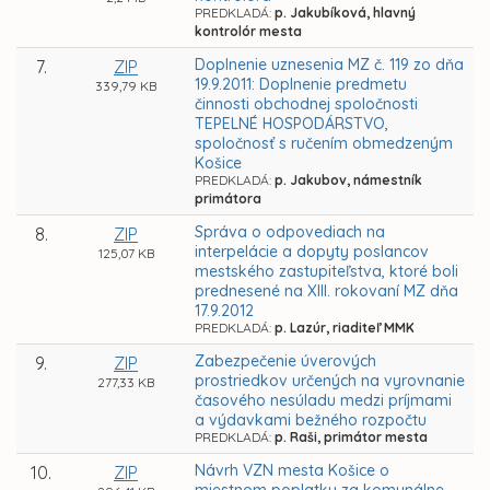
PREDKLADÁ:
p. Jakubíková, hlavný
kontrolór mesta
Doplnenie uznesenia MZ č. 119 zo dňa
7.
ZIP
19.9.2011: Doplnenie predmetu
339,79 KB
činnosti obchodnej spoločnosti
TEPELNÉ HOSPODÁRSTVO,
spoločnosť s ručením obmedzeným
Košice
PREDKLADÁ:
p. Jakubov, námestník
primátora
Správa o odpovediach na
8.
ZIP
interpelácie a dopyty poslancov
125,07 KB
mestského zastupiteľstva, ktoré boli
prednesené na XIII. rokovaní MZ dňa
17.9.2012
PREDKLADÁ:
p. Lazúr, riaditeľ MMK
Zabezpečenie úverových
9.
ZIP
prostriedkov určených na vyrovnanie
277,33 KB
časového nesúladu medzi príjmami
a výdavkami bežného rozpočtu
PREDKLADÁ:
p. Raši, primátor mesta
Návrh VZN mesta Košice o
10.
ZIP