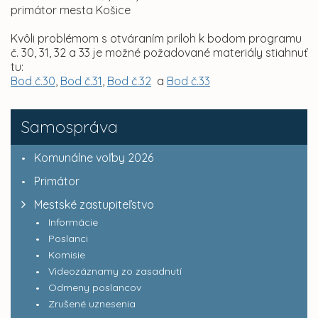
primátor mesta Košice
Kvôli problémom s otváraním príloh k bodom programu
č. 30, 31, 32 a 33 je možné požadované materiály stiahnuť
tu:
Bod č.30
,
Bod č.31
,
Bod č.32
a
Bod č.33
Samospráva
Komunálne voľby 2026
Primátor
Mestské zastupiteľstvo
Informácie
Poslanci
Komisie
Videozáznamy zo zasadnutí
Odmeny poslancov
Zrušené uznesenia