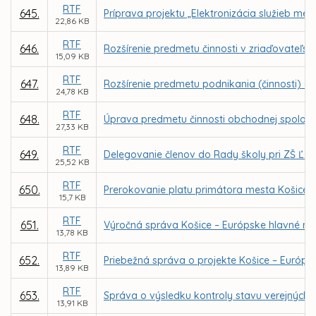
RTF
645.
Príprava projektu „Elektronizácia služieb mes
22,86 KB
RTF
646.
Rozšírenie predmetu činnosti v zriaďovateľsk
15,09 KB
RTF
647.
Rozšírenie predmetu podnikania (činnosti) ob
24,78 KB
RTF
648.
Úprava predmetu činnosti obchodnej spolo
27,33 KB
RTF
649.
Delegovanie členov do Rady školy pri ZŠ Ľ. Po
25,52 KB
RTF
650.
Prerokovanie platu primátora mesta Košice
15,7 KB
RTF
651.
Výročná správa Košice – Európske hlavné mest
13,78 KB
RTF
652.
Priebežná správa o projekte Košice – Európsk
13,89 KB
RTF
653.
Správa o výsledku kontroly stavu verejných 
13,91 KB