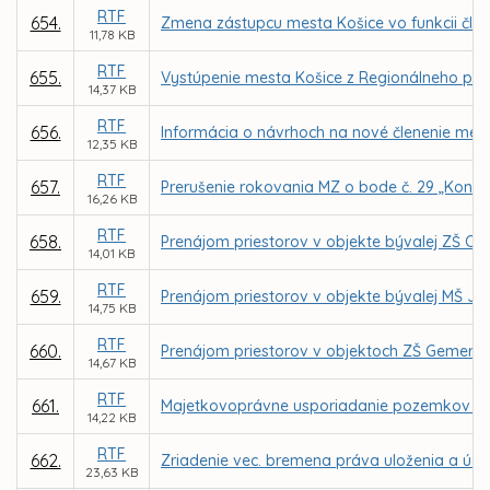
RTF
654.
Zmena zástupcu mesta Košice vo funkcii čl
11,78 KB
RTF
655.
Vystúpenie mesta Košice z Regionálneho po
14,37 KB
RTF
656.
Informácia o návrhoch na nové členenie mest
12,35 KB
RTF
657.
Prerušenie rokovania MZ o bode č. 29 „Koncepc
16,26 KB
RTF
658.
Prenájom priestorov v objekte bývalej ZŠ Ch
14,01 KB
RTF
659.
Prenájom priestorov v objekte bývalej MŠ Je
14,75 KB
RTF
660.
Prenájom priestorov v objektoch ZŠ Gemerská
14,67 KB
RTF
661.
Majetkovoprávne usporiadanie pozemkov dot
14,22 KB
RTF
662.
Zriadenie vec. bremena práva uloženia a údržb
23,63 KB