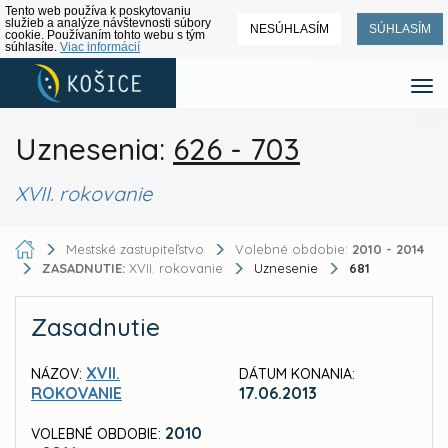
Tento web používa k poskytovaniu
služieb a analýze návštevnosti súbory
NESÚHLASÍM
SÚHLASÍM
cookie. Používaním tohto webu s tým
súhlasíte.
Viac informácií
Uznesenia:
626 - 703
XVII. rokovanie
Mestské zastupiteľstvo
Volebné obdobie:
2010 - 2014
ZASADNUTIE:
XVII. rokovanie
Uznesenie
681
Zasadnutie
XVII.
NÁZOV:
DÁTUM KONANIA:
ROKOVANIE
17.06.2013
2010
VOLEBNÉ OBDOBIE: