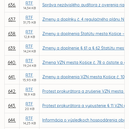
RTF
636.
Správa nezávislého audítora z overenia riadn
14,34 KB
RTF
637.
Zmeny a doplnky č. 4 regulačného plánu Nám
31,75 KB
RTF
638.
Zmeny a doplnenia Štatútu mesta Košice – pl
12,8 KB
RTF
639.
Zmeny a doplnenie § 61 a § 62 Štatútu mesta 
14,24 KB
RTF
640.
Zmena VZN mesta Košice č. 78 o čistote a o
19,24 KB
RTF
641.
Zmeny a doplnenia VZN mesta Košice č. 103 o
15,93 KB
RTF
642.
Protest prokurátora a zrušenie VZN mesta K
18,9 KB
RTF
643.
Protest prokurátora a vypustenie § 11 VZN me
20 KB
RTF
644.
Informácia o výsledkoch hospodárenia obcho
14,25 KB