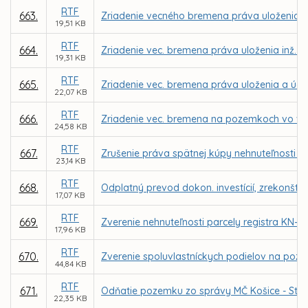
RTF
663.
Zriadenie vecného bremena práva uloženia inž
19,51 KB
RTF
664.
Zriadenie vec. bremena práva uloženia inž. si
19,31 KB
RTF
665.
Zriadenie vec. bremena práva uloženia a údrž
22,07 KB
RTF
666.
Zriadenie vec. bremena na pozemkoch vo vlas
24,58 KB
RTF
667.
Zrušenie práva spätnej kúpy nehnuteľnosti - „
23,14 KB
RTF
668.
Odplatný prevod dokon. investícií, zrekonštru
17,07 KB
RTF
669.
Zverenie nehnuteľnosti parcely registra KN-
17,96 KB
RTF
670.
Zverenie spoluvlastníckych podielov na poz
44,84 KB
RTF
671.
Odňatie pozemku zo správy MČ Košice - Staré
22,35 KB