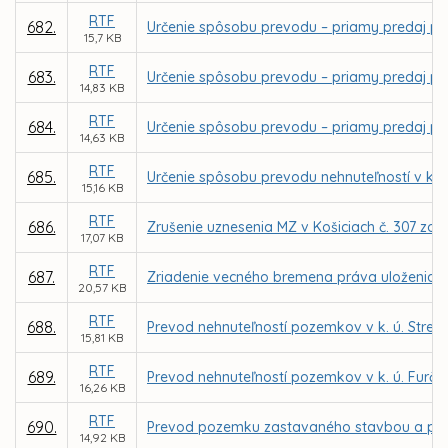
RTF
682.
Určenie spôsobu prevodu – priamy predaj po
15,7 KB
RTF
683.
Určenie spôsobu prevodu – priamy predaj po
14,83 KB
RTF
684.
Určenie spôsobu prevodu – priamy predaj po
14,63 KB
RTF
685.
Určenie spôsobu prevodu nehnuteľností v k.
15,16 KB
RTF
686.
Zrušenie uznesenia MZ v Košiciach č. 307 zo
17,07 KB
RTF
687.
Zriadenie vecného bremena práva uloženia in
20,57 KB
RTF
688.
Prevod nehnuteľností pozemkov v k. ú. Stre
15,81 KB
RTF
689.
Prevod nehnuteľností pozemkov v k. ú. Furča
16,26 KB
RTF
690.
Prevod pozemku zastavaného stavbou a priľahl
14,92 KB