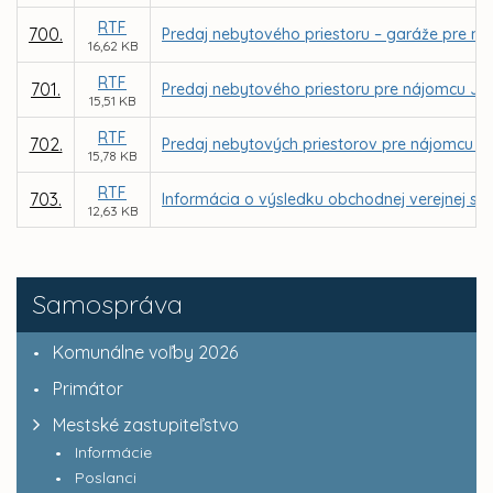
RTF
700.
Predaj nebytového priestoru – garáže pre ná
16,62 KB
RTF
701.
Predaj nebytového priestoru pre nájomcu Ján
15,51 KB
RTF
702.
Predaj nebytových priestorov pre nájomcu Ing.
15,78 KB
RTF
703.
Informácia o výsledku obchodnej verejnej súť
12,63 KB
Samospráva
Komunálne voľby 2026
Primátor
Mestské zastupiteľstvo
Informácie
Poslanci