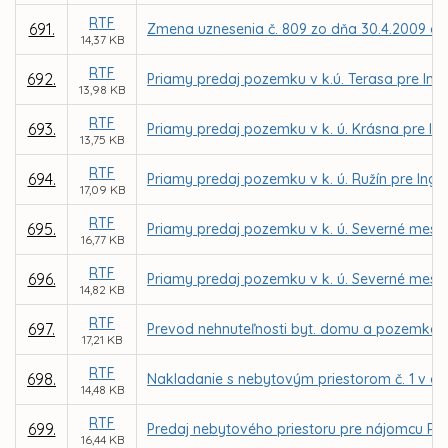
RTF
691.
Zmena uznesenia č. 809 zo dňa 30.4.2009 o p
14,37 KB
RTF
692.
Priamy predaj pozemku v k.ú. Terasa pre Ing.
13,98 KB
RTF
693.
Priamy predaj pozemku v k. ú. Krásna pre In
13,75 KB
RTF
694.
Priamy predaj pozemku v k. ú. Ružín pre Ing
17,09 KB
RTF
695.
Priamy predaj pozemku v k. ú. Severné mesto
16,77 KB
RTF
696.
Priamy predaj pozemku v k. ú. Severné mesto p
14,82 KB
RTF
697.
Prevod nehnuteľnosti byt. domu a pozemkov v 
17,21 KB
RTF
698.
Nakladanie s nebytovým priestorom č. 1 v do
14,48 KB
RTF
699.
Predaj nebytového priestoru pre nájomcu Ru
16,44 KB