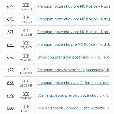
RTF
672.
Prenájom pozemkov pre MČ Košice – Nad jaze
17,26 KB
RTF
673.
Prenájom pozemkov pre MČ Košice – Nad jaze
17,56 KB
RTF
674.
Prenájom pozemkov pre MČ Košice – Nad Jazer
16,92 KB
RTF
675.
Prenájom pozemku pre MČ Košice – Nad Jaze
23,14 KB
RTF
676.
Dlhodobý prenájom pozemkov v k. ú. Terasa 
22,45 KB
ZIP
677.
Prenájom odovzdávacích (výmenníkových) sta
69,24 KB
RTF
678.
Prenájom pozemkov v k. ú. Terasa za účelom
21,06 KB
RTF
679.
Učenie spôsobu prevodu pozemkov v k. ú. St
29,47 KB
RTF
680.
Určenie spôsobu prevodu časti pozemku v k
13,41 KB