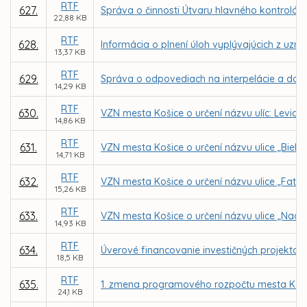
RTF
627.
Správa o činnosti Útvaru hlavného kontrolór
22,88 KB
RTF
628.
Informácia o plnení úloh vyplývajúcich z uzn
13,37 KB
RTF
629.
Správa o odpovediach na interpelácie a dopy
14,29 KB
RTF
630.
VZN mesta Košice o určení názvu ulíc: Levic
14,86 KB
RTF
631.
VZN mesta Košice o určení názvu ulice „Biely
14,71 KB
RTF
632.
VZN mesta Košice o určení názvu ulice „Fatr
15,26 KB
RTF
633.
VZN mesta Košice o určení názvu ulice „Nad
14,93 KB
RTF
634.
Úverové financovanie investičných projektov
18,5 KB
RTF
635.
1. zmena programového rozpočtu mesta Koši
24,1 KB