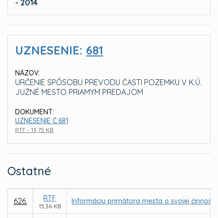
- 2014
UZNESENIE:
681
NÁZOV:
URČENIE SPÔSOBU PREVODU ČASTI POZEMKU V K.Ú.
JUŽNÉ MESTO PRIAMYM PREDAJOM
DOKUMENT:
UZNESENIE Č.681
RTF - 13,75 KB
Ostatné
RTF
626.
Informáciu primátora mesta o svojej činnosti
15,36 KB