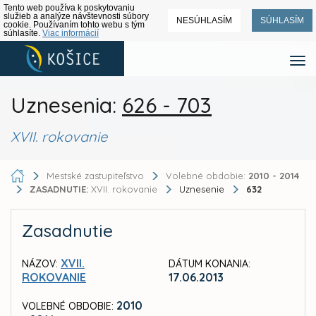
Tento web používa k poskytovaniu
služieb a analýze návštevnosti súbory
NESÚHLASÍM
SÚHLASÍM
cookie. Používaním tohto webu s tým
súhlasíte.
Viac informácií
Uznesenia:
626 - 703
XVII. rokovanie
Mestské zastupiteľstvo
Volebné obdobie:
2010 - 2014
ZASADNUTIE:
XVII. rokovanie
Uznesenie
632
Zasadnutie
XVII.
NÁZOV:
DÁTUM KONANIA:
ROKOVANIE
17.06.2013
2010
VOLEBNÉ OBDOBIE: