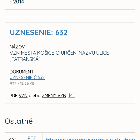
- 2014
UZNESENIE:
632
NÁZOV:
VZN MESTA KOŠICE O URČENÍ NÁZVU ULICE
„FATRANSKÁ“
DOKUMENT:
UZNESENIE Č.632
RTF - 15,26 KB
141
PRE
VZN
alebo
ZMENY VZN
:
Ostatné
RTF