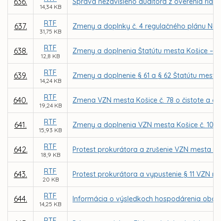
636.
Správa nezávislého audítora z overenia riadn
14,34 KB
RTF
637.
Zmeny a doplnky č. 4 regulačného plánu Nám
31,75 KB
RTF
638.
Zmeny a doplnenia Štatútu mesta Košice – pl
12,8 KB
RTF
639.
Zmeny a doplnenie § 61 a § 62 Štatútu mesta 
14,24 KB
RTF
640.
Zmena VZN mesta Košice č. 78 o čistote a o
19,24 KB
RTF
641.
Zmeny a doplnenia VZN mesta Košice č. 103 o
15,93 KB
RTF
642.
Protest prokurátora a zrušenie VZN mesta K
18,9 KB
RTF
643.
Protest prokurátora a vypustenie § 11 VZN me
20 KB
RTF
644.
Informácia o výsledkoch hospodárenia obcho
14,25 KB
RTF