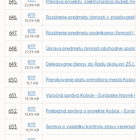
645.
Príprava projektu „Elektronizácia služieb mes
22,86 KB
RTF
646.
Rozšírenie predmetu činnosti v zriaďovateľsk
15,09 KB
RTF
647.
Rozšírenie predmetu podnikania (činnosti) ob
24,78 KB
RTF
648.
Úprava predmetu činnosti obchodnej spolo
27,33 KB
RTF
649.
Delegovanie členov do Rady školy pri ZŠ Ľ. Po
25,52 KB
RTF
650.
Prerokovanie platu primátora mesta Košice
15,7 KB
RTF
651.
Výročná správa Košice – Európske hlavné mest
13,78 KB
RTF
652.
Priebežná správa o projekte Košice – Európsk
13,89 KB
RTF
653.
Správa o výsledku kontroly stavu verejných 
13,91 KB