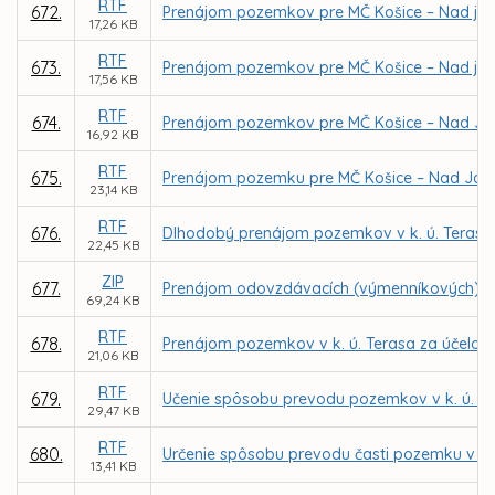
RTF
672.
Prenájom pozemkov pre MČ Košice – Nad jaze
17,26 KB
RTF
673.
Prenájom pozemkov pre MČ Košice – Nad jaze
17,56 KB
RTF
674.
Prenájom pozemkov pre MČ Košice – Nad Jazer
16,92 KB
RTF
675.
Prenájom pozemku pre MČ Košice – Nad Jaze
23,14 KB
RTF
676.
Dlhodobý prenájom pozemkov v k. ú. Terasa 
22,45 KB
ZIP
677.
Prenájom odovzdávacích (výmenníkových) sta
69,24 KB
RTF
678.
Prenájom pozemkov v k. ú. Terasa za účelom
21,06 KB
RTF
679.
Učenie spôsobu prevodu pozemkov v k. ú. St
29,47 KB
RTF
680.
Určenie spôsobu prevodu časti pozemku v k
13,41 KB