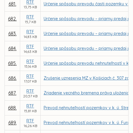
RTF
681.
Určenie spôsobu prevodu časti pozemku v k
13,75 KB
RTF
682.
Určenie spôsobu prevodu – priamy predaj po
15,7 KB
RTF
683.
Určenie spôsobu prevodu – priamy predaj po
14,83 KB
RTF
684.
Určenie spôsobu prevodu – priamy predaj po
14,63 KB
RTF
685.
Určenie spôsobu prevodu nehnuteľností v k.
15,16 KB
RTF
686.
Zrušenie uznesenia MZ v Košiciach č. 307 zo
17,07 KB
RTF
687.
Zriadenie vecného bremena práva uloženia in
20,57 KB
RTF
688.
Prevod nehnuteľností pozemkov v k. ú. Stre
15,81 KB
RTF
689.
Prevod nehnuteľností pozemkov v k. ú. Furča
16,26 KB