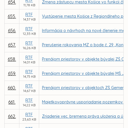
RTF
654.
Zmena zástupcu mesta Košice vo funkcii čl
11,78 KB
RTF
655.
Vystúpenie mesta Košice z Regionálneho po
14,37 KB
RTF
656.
Informácia o návrhoch na nové členenie mest
12,35 KB
RTF
657.
Prerušenie rokovania MZ o bode č. 29 „Koncepc
16,26 KB
RTF
658.
Prenájom priestorov v objekte bývalej ZŠ Ch
14,01 KB
RTF
659.
Prenájom priestorov v objekte bývalej MŠ Je
14,75 KB
RTF
660.
Prenájom priestorov v objektoch ZŠ Gemerská
14,67 KB
RTF
661.
Majetkovoprávne usporiadanie pozemkov dot
14,22 KB
RTF
662.
Zriadenie vec. bremena práva uloženia a údržb
23,63 KB