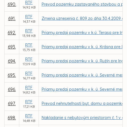
RTF
690.
Prevod pozemku zastavaného stavbou a priľahl
14,92 KB
RTF
691.
Zmena uznesenia č. 809 zo dňa 30.4.2009 o p
14,37 KB
RTF
692.
Priamy predaj pozemku v k.ú. Terasa pre Ing.
13,98 KB
RTF
693.
Priamy predaj pozemku v k. ú. Krásna pre In
13,75 KB
RTF
694.
Priamy predaj pozemku v k. ú. Ružín pre Ing
17,09 KB
RTF
695.
Priamy predaj pozemku v k. ú. Severné mesto
16,77 KB
RTF
696.
Priamy predaj pozemku v k. ú. Severné mesto p
14,82 KB
RTF
697.
Prevod nehnuteľnosti byt. domu a pozemkov v 
17,21 KB
RTF
698.
Nakladanie s nebytovým priestorom č. 1 v do
14,48 KB