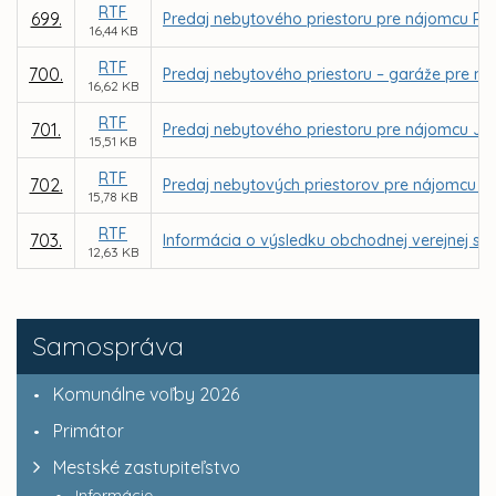
RTF
699.
Predaj nebytového priestoru pre nájomcu Ru
16,44 KB
RTF
700.
Predaj nebytového priestoru – garáže pre ná
16,62 KB
RTF
701.
Predaj nebytového priestoru pre nájomcu Ján
15,51 KB
RTF
702.
Predaj nebytových priestorov pre nájomcu Ing.
15,78 KB
RTF
703.
Informácia o výsledku obchodnej verejnej súť
12,63 KB
Samospráva
Komunálne voľby 2026
Primátor
Mestské zastupiteľstvo
Informácie