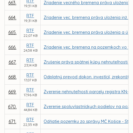
RTF
663.
Zriadenie vecného bremena práva uloženia inž
19,51 KB
RTF
664.
Zriadenie vec. bremena práva uloženia inž. si
19,31 KB
RTF
665.
Zriadenie vec. bremena práva uloženia a údrž
22,07 KB
RTF
666.
Zriadenie vec. bremena na pozemkoch vo vlas
24,58 KB
RTF
667.
Zrušenie práva spätnej kúpy nehnuteľnosti - „
23,14 KB
RTF
668.
Odplatný prevod dokon. investícií, zrekonštru
17,07 KB
RTF
669.
Zverenie nehnuteľnosti parcely registra KN-
17,96 KB
RTF
670.
Zverenie spoluvlastníckych podielov na poz
44,84 KB
RTF
671.
Odňatie pozemku zo správy MČ Košice - Staré
22,35 KB