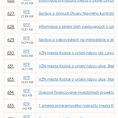
626.
Informáciu primátora mesta o svojej činnosti
15,36 KB
RTF
627.
Správa o činnosti Útvaru hlavného kontrolór
22,88 KB
RTF
628.
Informácia o plnení úloh vyplývajúcich z uzn
13,37 KB
RTF
629.
Správa o odpovediach na interpelácie a dopy
14,29 KB
RTF
630.
VZN mesta Košice o určení názvu ulíc: Levic
14,86 KB
RTF
631.
VZN mesta Košice o určení názvu ulice „Biely
14,71 KB
RTF
633.
VZN mesta Košice o určení názvu ulice „Nad
14,93 KB
RTF
634.
Úverové financovanie investičných projektov
18,5 KB
RTF
635.
1. zmena programového rozpočtu mesta Koši
24,1 KB
RTF