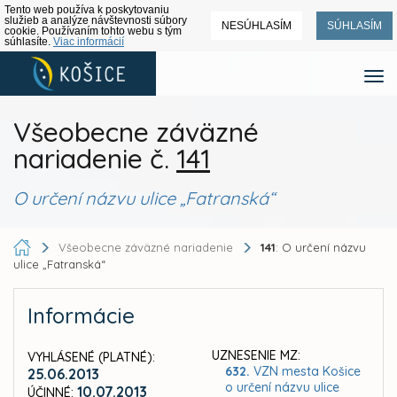
Tento web používa k poskytovaniu
služieb a analýze návštevnosti súbory
NESÚHLASÍM
SÚHLASÍM
cookie. Používaním tohto webu s tým
súhlasíte.
Viac informácií
Všeobecne záväzné
nariadenie č.
141
O určení názvu ulice „Fatranská“
Všeobecne záväzné nariadenie
141
: O určení názvu
ulice „Fatranská“
Informácie
UZNESENIE MZ:
VYHLÁSENÉ (PLATNÉ):
632.
VZN mesta Košice
25.06.2013
o určení názvu ulice
10.07.2013
ÚČINNÉ: