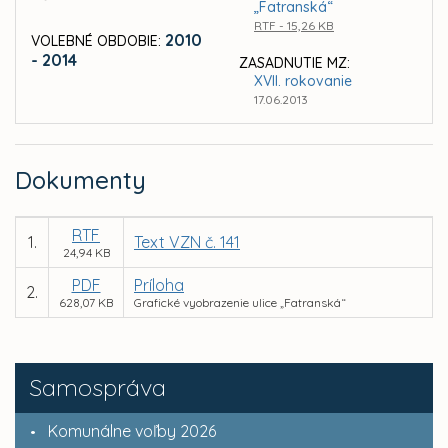
„Fatranská“
RTF - 15,26 KB
2010
VOLEBNÉ OBDOBIE:
- 2014
ZASADNUTIE MZ:
XVII. rokovanie
17.06.2013
Dokumenty
RTF
1.
Text VZN č. 141
24,94 KB
PDF
Príloha
2.
628,07 KB
Grafické vyobrazenie ulice „Fatranská“
Samospráva
Komunálne voľby 2026