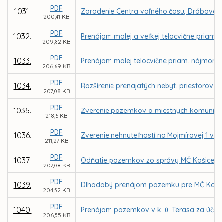
PDF
1031.
Zaradenie Centra voľného času, Drábova 3,
200,41 KB
PDF
1032.
Prenájom malej a veľkej telocvične pria
209,82 KB
PDF
1033.
Prenájom malej telocvične priam. nájmom 
206,69 KB
PDF
1034.
Rozšírenie prenajatých nebyt. priestorov v
207,08 KB
PDF
1035.
Zverenie pozemkov a miestnych komunikác
218,6 KB
PDF
1036.
Zverenie nehnuteľností na Mojmírovej 1 v 
211,27 KB
PDF
1037.
Odňatie pozemkov zo správy MČ Košice – 
207,08 KB
PDF
1039.
Dlhodobý prenájom pozemku pre MČ Košice
204,52 KB
PDF
1040.
Prenájom pozemkov v k. ú. Terasa za účel
206,55 KB