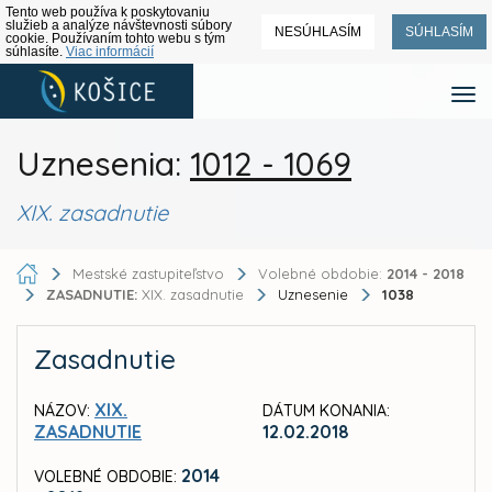
Tento web používa k poskytovaniu
služieb a analýze návštevnosti súbory
NESÚHLASÍM
SÚHLASÍM
cookie. Používaním tohto webu s tým
súhlasíte.
Viac informácií
Uznesenia:
1012 - 1069
XIX. zasadnutie
Mestské zastupiteľstvo
Volebné obdobie:
2014 - 2018
ZASADNUTIE:
XIX. zasadnutie
Uznesenie
1038
Zasadnutie
XIX.
NÁZOV:
DÁTUM KONANIA:
ZASADNUTIE
12.02.2018
2014
VOLEBNÉ OBDOBIE: