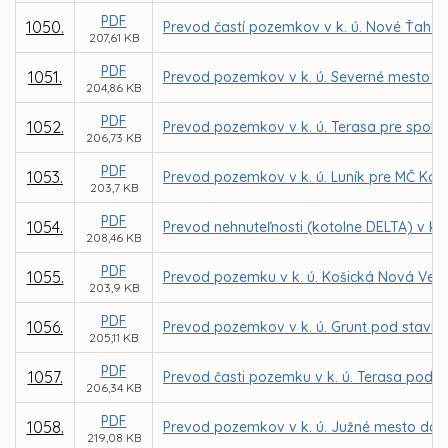
PDF
1050.
Prevod častí pozemkov v k. ú. Nové Ťahan
207,61 KB
PDF
1051.
Prevod pozemkov v k. ú. Severné mesto p
204,86 KB
PDF
1052.
Prevod pozemkov v k. ú. Terasa pre spolo
206,73 KB
PDF
1053.
Prevod pozemkov v k. ú. Luník pre MČ Koši
203,7 KB
PDF
1054.
Prevod nehnuteľnosti (kotolne DELTA) v k.
208,46 KB
PDF
1055.
Prevod pozemku v k. ú. Košická Nová Ves
203,9 KB
PDF
1056.
Prevod pozemkov v k. ú. Grunt pod stavbou
205,11 KB
PDF
1057.
Prevod časti pozemku v k. ú. Terasa pod s
206,34 KB
PDF
1058.
Prevod pozemkov v k. ú. Južné mesto do podi
219,08 KB