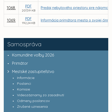
PDF
1068.
Predaj nebytového priestoru pre nájomcu 
207,59 KB
PDF
1069.
Informácia primátora mesta o svojej činnos
192,24 KB
Samospráva
Komunálne voľby 2026
Primátor
Mestské zastupiteľstvo
Informácie
Poslanci
Komisie
Videozáznamy zo zasadnutí
Odmeny poslancov
Zrušené uznesenia