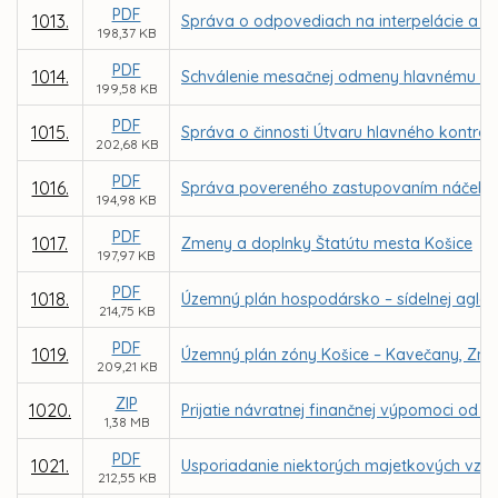
PDF
1013.
Správa o odpovediach na interpelácie a dop
198,37 KB
PDF
1014.
Schválenie mesačnej odmeny hlavnému kon
199,58 KB
PDF
1015.
Správa o činnosti Útvaru hlavného kontrol
202,68 KB
PDF
1016.
Správa povereného zastupovaním náčelníka M
194,98 KB
PDF
1017.
Zmeny a doplnky Štatútu mesta Košice
197,97 KB
PDF
1018.
Územný plán hospodársko – sídelnej aglom
214,75 KB
PDF
1019.
Územný plán zóny Košice – Kavečany, Zme
209,21 KB
ZIP
1020.
Prijatie návratnej finančnej výpomoci od 
1,38 MB
PDF
1021.
Usporiadanie niektorých majetkových vzťa
212,55 KB