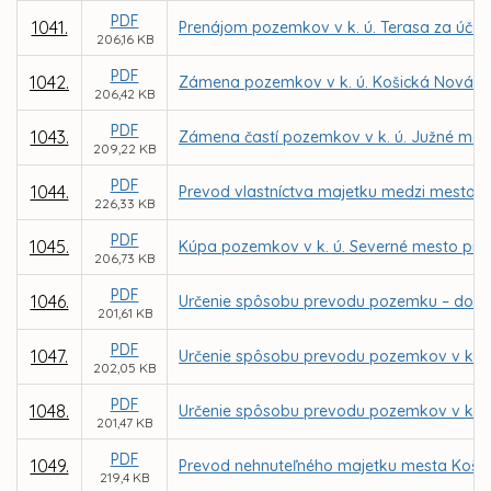
PDF
1041.
Prenájom pozemkov v k. ú. Terasa za účel
206,16 KB
PDF
1042.
Zámena pozemkov v k. ú. Košická Nová V
206,42 KB
PDF
1043.
Zámena častí pozemkov v k. ú. Južné mest
209,22 KB
PDF
1044.
Prevod vlastníctva majetku medzi mestom 
226,33 KB
PDF
1045.
Kúpa pozemkov v k. ú. Severné mesto pre 
206,73 KB
PDF
1046.
Určenie spôsobu prevodu pozemku – dobr
201,61 KB
PDF
1047.
Určenie spôsobu prevodu pozemkov v k. ú
202,05 KB
PDF
1048.
Určenie spôsobu prevodu pozemkov v k. 
201,47 KB
PDF
1049.
Prevod nehnuteľného majetku mesta Košice
219,4 KB