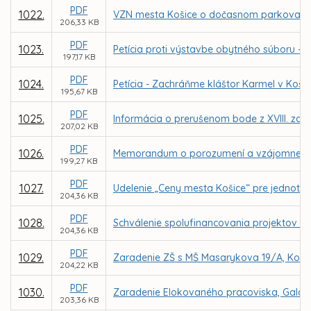
PDF
1022.
VZN mesta Košice o dočasnom parkovaní m
206,33 KB
PDF
1023.
Petícia proti výstavbe obytného súboru - P
197,17 KB
PDF
1024.
Petícia - Zachráňme kláštor Karmel v Košici
195,67 KB
PDF
1025.
Informácia o prerušenom bode z XVIII. zas
207,02 KB
PDF
1026.
Memorandum o porozumení a vzájomnej spo
199,27 KB
PDF
1027.
Udelenie „Ceny mesta Košice“ pre jednotlivc
204,36 KB
PDF
1028.
Schválenie spolufinancovania projektov Z
204,36 KB
PDF
1029.
Zaradenie ZŠ s MŠ Masarykova 19/A, Košice
204,22 KB
PDF
1030.
Zaradenie Elokovaného pracoviska, Galaktic
203,36 KB