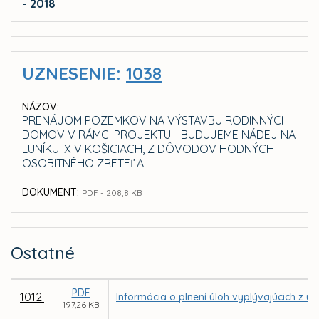
- 2018
UZNESENIE:
1038
NÁZOV:
PRENÁJOM POZEMKOV NA VÝSTAVBU RODINNÝCH
DOMOV V RÁMCI PROJEKTU - BUDUJEME NÁDEJ NA
LUNÍKU IX V KOŠICIACH, Z DÔVODOV HODNÝCH
OSOBITNÉHO ZRETEĽA
DOKUMENT:
PDF - 208,8 KB
Ostatné
PDF
1012.
Informácia o plnení úloh vyplývajúcich z u
197,26 KB