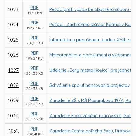
PDF
1023.
Petícia proti výstavbe obytného súboru - P
197,17 KB
PDF
1024.
Petícia - Zachráňme kláštor Karmel v Košici
195,67 KB
PDF
1025.
Informácia o prerušenom bode z XVIII. zas
207,02 KB
PDF
1026.
Memorandum o porozumení a vzájomnej spo
199,27 KB
PDF
1027.
Udelenie „Ceny mesta Košice“ pre jednotlivc
204,36 KB
PDF
1028.
Schválenie spolufinancovania projektov Z
204,36 KB
PDF
1029.
Zaradenie ZŠ s MŠ Masarykova 19/A, Košice
204,22 KB
PDF
1030.
Zaradenie Elokovaného pracoviska, Galaktic
203,36 KB
PDF
1031.
Zaradenie Centra voľného času, Drábova 3,
200,41 KB