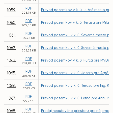
PDF
1059.
Prevod pozemkov v k. ú. Južné mesto pre I
203,78 KB
PDF
1060.
Prevod pozemkov v k. ú. Terasa pre Milan
205,05 KB
PDF
1061.
Prevod pozemku v k. ú. Severné mesto pre
203,6 KB
PDF
1062.
Prevod pozemku v k. ú. Severné mesto pre
202,23 KB
PDF
1063.
Prevod pozemkov v k. ú. Furča pre MVDr. 
204,48 KB
PDF
1065.
Prevod pozemku v k. ú. Jazero pre Arpád
201,76 KB
PDF
1066.
Prevod pozemku v k. ú. Terasa pre Ing. Ka
201,5 KB
PDF
1067.
Prevod pozemku v k. ú. Letná pre Annu N
199,77 KB
PDF
1068.
Predaj nebytového priestoru pre nájomcu 