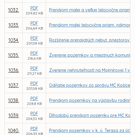
PDF
1032.
Prenájom malej a veľkej telocvične pria
209,82 KB
PDF
1033.
Prenájom malej telocvične priam. nájmom 
206,69 KB
PDF
1034.
Rozšírenie prenajatých nebyt. priestorov v
207,08 KB
PDF
1035.
Zverenie pozemkov a miestnych komunikác
218,6 KB
PDF
1036.
Zverenie nehnuteľností na Mojmírovej 1 v 
211,27 KB
PDF
1037.
Odňatie pozemkov zo správy MČ Košice – 
207,08 KB
PDF
1038.
Prenájom pozemkov na výstavbu rodinných 
208,8 KB
PDF
1039.
Dlhodobý prenájom pozemku pre MČ Košice
204,52 KB
PDF
1040.
Prenájom pozemkov v k. ú. Terasa za účel
206,55 KB