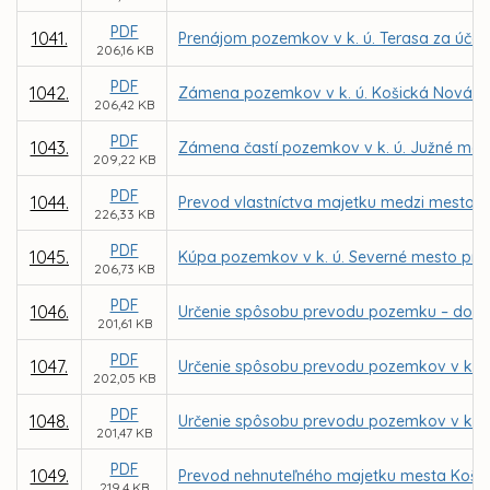
PDF
1041.
Prenájom pozemkov v k. ú. Terasa za účel
206,16 KB
PDF
1042.
Zámena pozemkov v k. ú. Košická Nová V
206,42 KB
PDF
1043.
Zámena častí pozemkov v k. ú. Južné mest
209,22 KB
PDF
1044.
Prevod vlastníctva majetku medzi mestom 
226,33 KB
PDF
1045.
Kúpa pozemkov v k. ú. Severné mesto pre 
206,73 KB
PDF
1046.
Určenie spôsobu prevodu pozemku – dobr
201,61 KB
PDF
1047.
Určenie spôsobu prevodu pozemkov v k. ú
202,05 KB
PDF
1048.
Určenie spôsobu prevodu pozemkov v k. 
201,47 KB
PDF
1049.
Prevod nehnuteľného majetku mesta Košice
219,4 KB