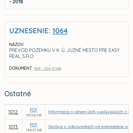
- 2018
UZNESENIE:
1064
NÁZOV:
PREVOD POZEMKU V K. Ú. JUŽNÉ MESTO PRE EASY
REAL, S.R.O.
DOKUMENT:
PDF - 204,37 KB
Ostatné
PDF
1012.
Informácia o plnení úloh vyplývajúcich z u
197,26 KB
PDF
1013.
Správa o odpovediach na interpelácie a dop
198,37 KB