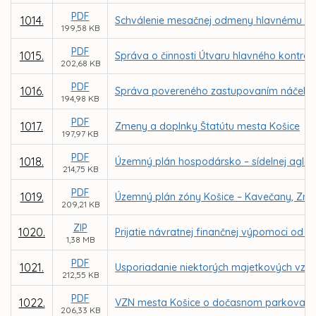
PDF
1014.
Schválenie mesačnej odmeny hlavnému kon
199,58 KB
PDF
1015.
Správa o činnosti Útvaru hlavného kontrol
202,68 KB
PDF
1016.
Správa povereného zastupovaním náčelníka M
194,98 KB
PDF
1017.
Zmeny a doplnky Štatútu mesta Košice
197,97 KB
PDF
1018.
Územný plán hospodársko – sídelnej aglom
214,75 KB
PDF
1019.
Územný plán zóny Košice – Kavečany, Zme
209,21 KB
ZIP
1020.
Prijatie návratnej finančnej výpomoci od 
1,38 MB
PDF
1021.
Usporiadanie niektorých majetkových vzťa
212,55 KB
PDF
1022.
VZN mesta Košice o dočasnom parkovaní m
206,33 KB