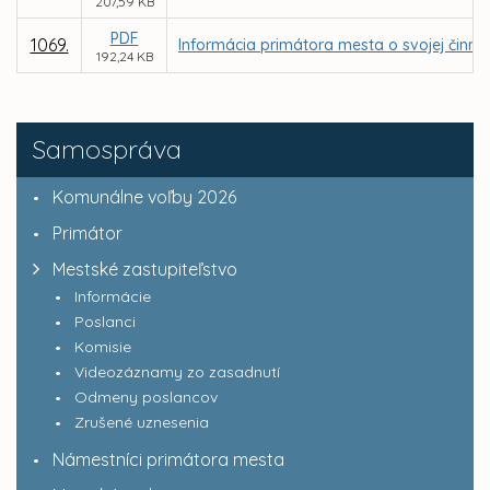
207,59 KB
PDF
1069.
Informácia primátora mesta o svojej činnos
192,24 KB
Samospráva
Komunálne voľby 2026
Primátor
Mestské zastupiteľstvo
Informácie
Poslanci
Komisie
Videozáznamy zo zasadnutí
Odmeny poslancov
Zrušené uznesenia
Námestníci primátora mesta