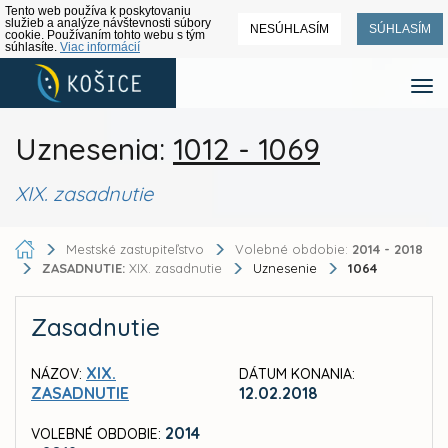
Tento web používa k poskytovaniu
služieb a analýze návštevnosti súbory
NESÚHLASÍM
SÚHLASÍM
cookie. Používaním tohto webu s tým
súhlasíte.
Viac informácií
Uznesenia:
1012 - 1069
XIX. zasadnutie
Mestské zastupiteľstvo
Volebné obdobie:
2014 - 2018
ZASADNUTIE:
XIX. zasadnutie
Uznesenie
1064
Zasadnutie
XIX.
NÁZOV:
DÁTUM KONANIA:
ZASADNUTIE
12.02.2018
2014
VOLEBNÉ OBDOBIE: