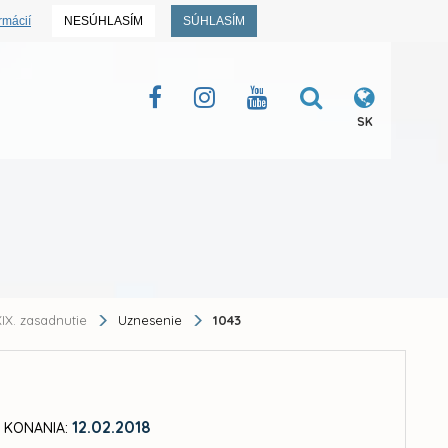
rmácií
NESÚHLASÍM
SÚHLASÍM
SK
IX. zasadnutie
Uznesenie
1043
12.02.2018
 KONANIA: