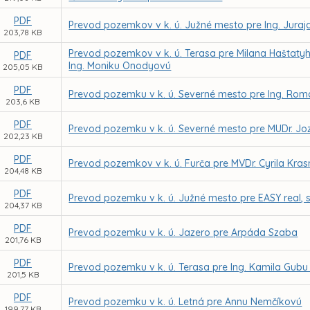
PDF
Prevod pozemkov v k. ú. Južné mesto pre Ing. Juraj
203,78 KB
Prevod pozemkov v k. ú. Terasa pre Milana Haštaty
PDF
Ing. Moniku Onodyovú
205,05 KB
PDF
Prevod pozemku v k. ú. Severné mesto pre Ing. Roma
203,6 KB
PDF
Prevod pozemku v k. ú. Severné mesto pre MUDr. Jo
202,23 KB
PDF
Prevod pozemkov v k. ú. Furča pre MVDr. Cyrila Kr
204,48 KB
PDF
Prevod pozemku v k. ú. Južné mesto pre EASY real, s.
204,37 KB
PDF
Prevod pozemku v k. ú. Jazero pre Arpáda Szaba
201,76 KB
PDF
Prevod pozemku v k. ú. Terasa pre Ing. Kamila Gubu
201,5 KB
PDF
Prevod pozemku v k. ú. Letná pre Annu Nemčíkovú
199,77 KB