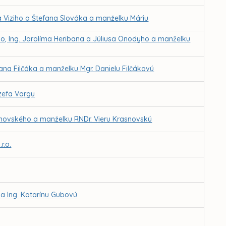
a Viziho a Štefana Slováka a manželku Máriu
ho, Ing. Jarolíma Heribana a Júliusa Onodyho a manželku
na Filčáka a manželku Mgr. Danielu Filčákovú
zefa Vargu
asnovského a manželku RNDr. Vieru Krasnovskú
r.o.
 a Ing. Katarínu Gubovú