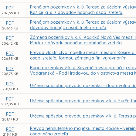
Prenájom pozemkov v k. ú. Terasa za účelom výsta
PDF
Košice, a. s. z dôvodov hodných osob. zreteľa
206,55 KB
Prenájom pozemkov v k. ú. Terasa za účelom výstavb
PDF
dôvodov hodných osobitného zreteľa
206,16 KB
Zámena pozemkov v k. ú. Košická Nová Ves medzi 
PDF
Macku z dôvodu hodného osobitného zreteľa
206,42 KB
Prevod vlastníctva majetku medzi mestom Košice a 
PDF
osob. zreteľa, formou zámeny s fin. vyrovnaním
226,33 KB
Kúpa pozemkov v k. ú. Severné mesto pre účely stav
PDF
Vodárenská – Pod Hradovou, do vlastníctva mesta 
206,73 KB
PDF
Určenie spôsobu prevodu pozemku – dobrovoľná dr
201,61 KB
PDF
Určenie spôsobu prevodu pozemkov v k. ú. Furča f
202,05 KB
PDF
Určenie spôsobu prevodu pozemkov v k. ú. Terasa
201,47 KB
Prevod nehnuteľného majetku mesta Košice – verej
PDF
osobitného zreteľa
219,4 KB