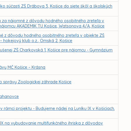
ko súčasti ZŠ Drábova 3, Košice do siete škôl a školských
m za nájomné z dôvodu hodného osobitného zreteľa v
 nájomcu AKADEMIK TU Košice, Watsonova 4/A, Košice
né z dôvodu hodného osobitného zreteľa v objekte ZŠ
– hokejový klub o.z., Omská 2, Košice
 zrušenej ZŠ Charkovská 1, Košice pre nájomcu - Gymnázium
ávy MČ Košice – Krásna
do správy Zoologickej záhrade Košice
Ťahanovce
ámci projektu - Budujeme nádej na Luníku IX v Košiciach,
IX na vybudovanie multifunkčného ihriska z dôvodov