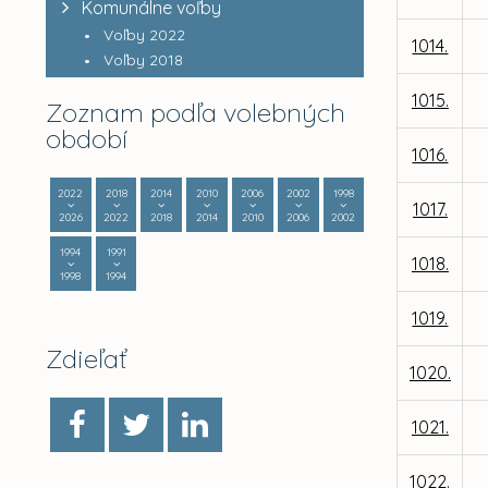
Komunálne voľby
Voľby 2022
1014.
Voľby 2018
1015.
Zoznam podľa volebných
období
1016.
2022
2018
2014
2010
2006
2002
1998
1017.
2026
2022
2018
2014
2010
2006
2002
1994
1991
1018.
1998
1994
1019.
Zdieľať
1020.
1021.
1022.