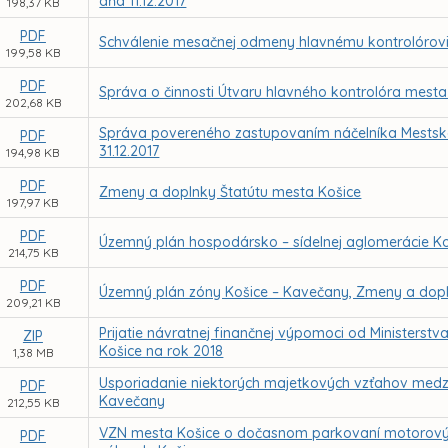
dňa 11.12.2017
198,37 KB
PDF
Schválenie mesačnej odmeny hlavnému kontrolórov
199,58 KB
PDF
Správa o činnosti Útvaru hlavného kontrolóra mesta
202,68 KB
Správa povereného zastupovaním náčelníka Mestskej 
PDF
31.12.2017
194,98 KB
PDF
Zmeny a doplnky Štatútu mesta Košice
197,97 KB
PDF
Územný plán hospodársko – sídelnej aglomerácie K
214,75 KB
PDF
Územný plán zóny Košice – Kavečany, Zmeny a dop
209,21 KB
Prijatie návratnej finančnej výpomoci od Ministerst
ZIP
Košice na rok 2018
1,38 MB
Usporiadanie niektorých majetkových vzťahov medzi 
PDF
Kavečany
212,55 KB
VZN mesta Košice o dočasnom parkovaní motorových
PDF