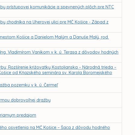
vby prístupovej komunikácie a spevnených plôch pre NTC
y chodníka na Uherovej ulici pre MČ Košice - Západ z
mestom Košice a Danielom Malým a Danuše Malý, rod.
Ing. Vladimírom Vanikom v k. ú. Terasa z dôvodov hodných
by: Rozšírenie križovatky Kostolianska – Národná trieda –
Košice od Kňazského seminára sv. Karola Boromejského
ažba pozemku v k. ú. Čermeľ
ormou dobrovoľnej dražby
 priamym predajom
ného osvetlenia na MČ Košice – Šaca z dôvodu hodného