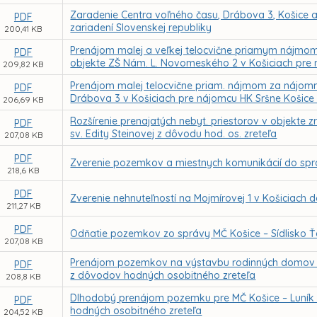
Zaradenie Centra voľného času, Drábova 3, Košice a
PDF
zariadení Slovenskej republiky
200,41 KB
Prenájom malej a veľkej telocvične priamym nájmo
PDF
objekte ZŠ Nám. L. Novomeského 2 v Košiciach pre
209,82 KB
Prenájom malej telocvične priam. nájmom za nájom
PDF
Drábova 3 v Košiciach pre nájomcu HK Sršne Košice 
206,69 KB
Rozšírenie prenajatých nebyt. priestorov v objekte
PDF
sv. Edity Steinovej z dôvodu hod. os. zreteľa
207,08 KB
PDF
Zverenie pozemkov a miestnych komunikácií do spr
218,6 KB
PDF
Zverenie nehnuteľností na Mojmírovej 1 v Košiciach 
211,27 KB
PDF
Odňatie pozemkov zo správy MČ Košice – Sídlisko 
207,08 KB
Prenájom pozemkov na výstavbu rodinných domov v r
PDF
z dôvodov hodných osobitného zreteľa
208,8 KB
Dlhodobý prenájom pozemku pre MČ Košice – Luník 
PDF
hodných osobitného zreteľa
204,52 KB