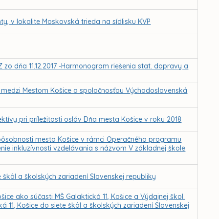
ty, v lokalite Moskovská trieda na sídlisku KVP
Z zo dňa 11.12.2017 -Harmonogram riešenia stat. dopravy a
 medzi Mestom Košice a spoločnosťou Východoslovenská
ktívy pri príležitosti osláv Dňa mesta Košice v roku 2018
. pôsobnosti mesta Košice v rámci Operačného programu
ie inkluzívnosti vzdelávania s názvom V základnej škole
škôl a školských zariadení Slovenskej republiky
ice ako súčasti MŠ Galaktická 11, Košice a Výdajnej škol.
á 11, Košice do siete škôl a školských zariadení Slovenskej