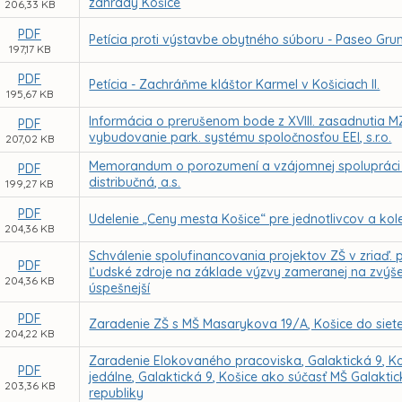
záhrady Košice
206,33 KB
PDF
Petícia proti výstavbe obytného súboru - Paseo Grun
197,17 KB
PDF
Petícia - Zachráňme kláštor Karmel v Košiciach II.
195,67 KB
Informácia o prerušenom bode z XVIII. zasadnutia M
PDF
vybudovanie park. systému spoločnosťou EEI, s.r.o.
207,02 KB
Memorandum o porozumení a vzájomnej spolupráci
PDF
distribučná, a.s.
199,27 KB
PDF
Udelenie „Ceny mesta Košice“ pre jednotlivcov a kole
204,36 KB
Schválenie spolufinancovania projektov ZŠ v zriaď
PDF
Ľudské zdroje na základe výzvy zameranej na zvýšen
204,36 KB
úspešnejší
PDF
Zaradenie ZŠ s MŠ Masarykova 19/A, Košice do siete 
204,22 KB
Zaradenie Elokovaného pracoviska, Galaktická 9, Koš
PDF
jedálne, Galaktická 9, Košice ako súčasť MŠ Galaktick
203,36 KB
republiky