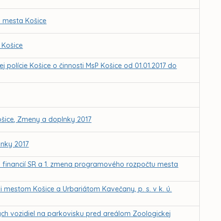
i mesta Košice
 Košice
polície Košice o činnosti MsP Košice od 01.01.2017 do
ošice, Zmeny a doplnky 2017
lnky 2017
va financií SR a 1. zmena programového rozpočtu mesta
mestom Košice a Urbariátom Kavečany, p. s. v k. ú.
 vozidiel na parkovisku pred areálom Zoologickej