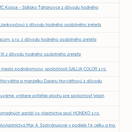
MČ Košice – Sídlisko Ťahanovce z dôvodu hodného
 Jankovičovú z dôvodu hodného osobitného zreteľa
com, s.r.o. z dôvodu hodného osobitného zreteľa
k IX z dôvodu hodného osobitného zreteľa
né mesto podnájomcovi, spoločnosti GALIJA COLOR s.r.o.
a Horvátha a manželku Dajanu Horváthovú z dôvodu
várne, vrátane priľahlej plochy pre spoločnosť Wash
omadných garáží vo vlastníctve spol. HONEKO s.r.o.
vlastníctva Mgr. A. Szatványiovej v podiele 1 k celku a Ing.