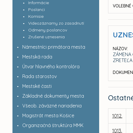
Informácie
VOLEBNÉ 
Poslanci
Komisie
Videozáznamy zo zasadnutí
Odmeny poslancov
UZNE
Zrušené uznesenia
Námestníci primátora mesta
NÁZOV:
ZÁMENA 
Mestská rada
ZRETEĽA
Útvar hlavného kontrolóra
DOKUMEN
Rada starostov
Mestské časti
Základné dokumenty mesta
Ostatn
Všeob. záväzné nariadenia
Magistrát mesta Košice
1012.
Organizačná štruktúra MMK
1013.