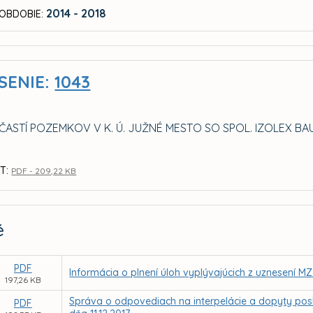
2014 - 2018
OBDOBIE:
SENIE:
1043
ČASTÍ POZEMKOV V K. Ú. JUŽNÉ MESTO SO SPOL. IZOLEX 
T:
PDF - 209,22 KB
é
PDF
Informácia o plnení úloh vyplývajúcich z uznesení MZ
197,26 KB
Správa o odpovediach na interpelácie a dopyty posl
PDF