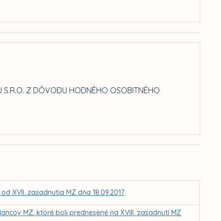
BAU S.R.O. Z DÔVODU HODNÉHO OSOBITNÉHO
 od XVII. zasadnutia MZ dňa 18.09.2017
ancov MZ, ktoré boli prednesené na XVIII. zasadnutí MZ