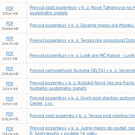
Prevod častí pozemkov v k. ú. Nové Ťahanovce na 
PDF
osobitného zreteľa
207,61 KB
PDF
Prevod pozemkov v k. ú. Severné mesto pre Moniku
204,86 KB
PDF
Prevod pozemkov v k. ú. Terasa pre spoločnosť Data
206,73 KB
PDF
Prevod pozemkov v k. ú. Luník pre MČ Košice – Luní
203,7 KB
PDF
Prevod nehnuteľnosti (kotolne DELTA) v k. ú. Sever
208,46 KB
Prevod pozemku v k. ú. Košická Nová Ves pre Pavl
PDF
hodného osobitného zreteľa
203,9 KB
Prevod pozemkov v k. ú. Grunt pod stavbou autoumy
PDF
Center, s.r.o.
205,11 KB
PDF
Prevod časti pozemku v k. ú. Terasa pod stavbou hr
206,34 KB
Prevod pozemkov v k. ú. Južné mesto do podiel. spolu
PDF
R. Szatványiho v podiele 1 k celku
219,08 KB