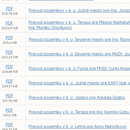
PDF
Prevod pozemkov v k. ú. Južné mesto pre Ing. Juraj
203,78 KB
Prevod pozemkov v k. ú. Terasa pre Milana Haštaty
PDF
Ing. Moniku Onodyovú
205,05 KB
PDF
Prevod pozemku v k. ú. Severné mesto pre Ing. Roma
203,6 KB
PDF
Prevod pozemku v k. ú. Severné mesto pre MUDr. Jo
202,23 KB
PDF
Prevod pozemkov v k. ú. Furča pre MVDr. Cyrila Kr
204,48 KB
PDF
Prevod pozemku v k. ú. Južné mesto pre EASY real, s.
204,37 KB
PDF
Prevod pozemku v k. ú. Jazero pre Arpáda Szaba
201,76 KB
PDF
Prevod pozemku v k. ú. Terasa pre Ing. Kamila Gubu
201,5 KB
PDF
Prevod pozemku v k. ú. Letná pre Annu Nemčíkovú
199,77 KB