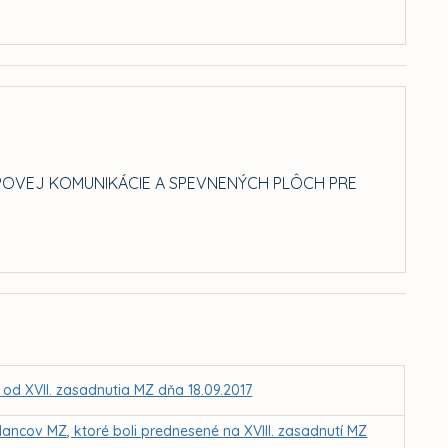
UPOVEJ KOMUNIKÁCIE A SPEVNENÝCH PLÔCH PRE
 od XVII. zasadnutia MZ dňa 18.09.2017
ancov MZ, ktoré boli prednesené na XVIII. zasadnutí MZ