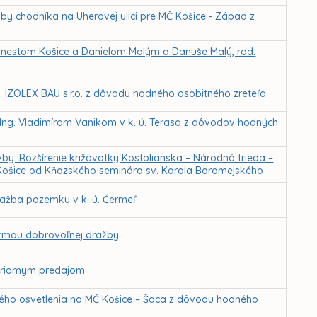
y chodníka na Uherovej ulici pre MČ Košice - Západ z
mestom Košice a Danielom Malým a Danuše Malý, rod.
 IZOLEX BAU s.r.o. z dôvodu hodného osobitného zreteľa
Ing. Vladimírom Vanikom v k. ú. Terasa z dôvodov hodných
by: Rozšírenie križovatky Kostolianska – Národná trieda –
Košice od Kňazského seminára sv. Karola Boromejského
ažba pozemku v k. ú. Čermeľ
ormou dobrovoľnej dražby
 priamym predajom
ného osvetlenia na MČ Košice – Šaca z dôvodu hodného