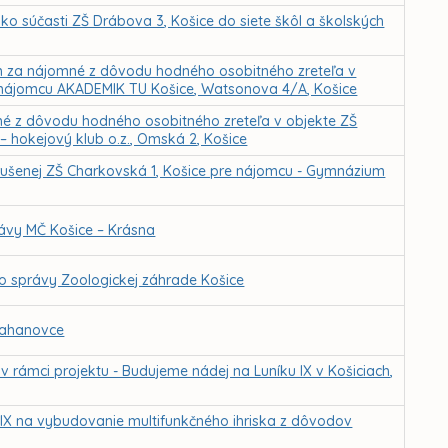
ko súčasti ZŠ Drábova 3, Košice do siete škôl a školských
m za nájomné z dôvodu hodného osobitného zreteľa v
 nájomcu AKADEMIK TU Košice, Watsonova 4/A, Košice
né z dôvodu hodného osobitného zreteľa v objekte ZŠ
– hokejový klub o.z., Omská 2, Košice
 zrušenej ZŠ Charkovská 1, Košice pre nájomcu - Gymnázium
ávy MČ Košice – Krásna
do správy Zoologickej záhrade Košice
Ťahanovce
ámci projektu - Budujeme nádej na Luníku IX v Košiciach,
IX na vybudovanie multifunkčného ihriska z dôvodov