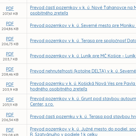
Prevod častí pozemkov v k. ú. Nové Ťahanovce na 
PDF
osobitného zreteľa
207,61 KB
PDF
Prevod pozemkov v k. ú. Severné mesto pre Moniku
204,86 KB
PDF
Prevod pozemkov v k. ú. Terasa pre spoločnosť Data
206,73 KB
PDF
Prevod pozemkov v k. ú. Luník pre MČ Košice – Luní
203,7 KB
PDF
Prevod nehnuteľnosti (kotolne DELTA) v k. ú. Sever
208,46 KB
Prevod pozemku v k. ú. Košická Nová Ves pre Pavl
PDF
hodného osobitného zreteľa
203,9 KB
Prevod pozemkov v k. ú. Grunt pod stavbou autoumy
PDF
Center, s.r.o.
205,11 KB
PDF
Prevod časti pozemku v k. ú. Terasa pod stavbou hr
206,34 KB
Prevod pozemkov v k. ú. Južné mesto do podiel. spolu
PDF
R. Szatványiho v podiele 1 k celku
219,08 KB