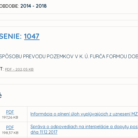
2014 - 2018
OBDOBIE:
SENIE:
1047
 SPÔSOBU PREVODU POZEMKOV V K. Ú. FURČA FORMOU D
T:
PDF - 202,05 KB
é
PDF
Informácia o plnení úloh vyplývajúcich z uznesení MZ
197,26 KB
Správa o odpovediach na interpelácie a dopyty posl
PDF
dňa 11.12.2017
198,37 KB