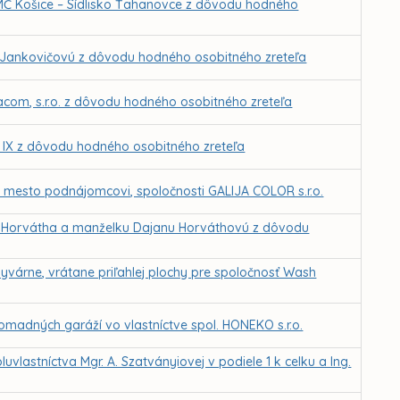
MČ Košice – Sídlisko Ťahanovce z dôvodu hodného
 Jankovičovú z dôvodu hodného osobitného zreteľa
com, s.r.o. z dôvodu hodného osobitného zreteľa
k IX z dôvodu hodného osobitného zreteľa
né mesto podnájomcovi, spoločnosti GALIJA COLOR s.r.o.
a Horvátha a manželku Dajanu Horváthovú z dôvodu
várne, vrátane priľahlej plochy pre spoločnosť Wash
omadných garáží vo vlastníctve spol. HONEKO s.r.o.
vlastníctva Mgr. A. Szatványiovej v podiele 1 k celku a Ing.