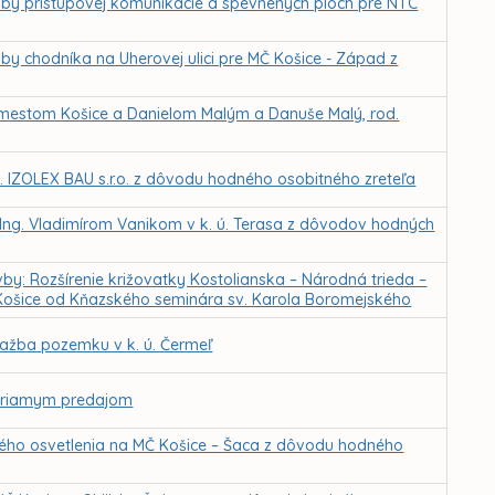
vby prístupovej komunikácie a spevnených plôch pre NTC
y chodníka na Uherovej ulici pre MČ Košice - Západ z
mestom Košice a Danielom Malým a Danuše Malý, rod.
 IZOLEX BAU s.r.o. z dôvodu hodného osobitného zreteľa
Ing. Vladimírom Vanikom v k. ú. Terasa z dôvodov hodných
by: Rozšírenie križovatky Kostolianska – Národná trieda –
Košice od Kňazského seminára sv. Karola Boromejského
ažba pozemku v k. ú. Čermeľ
 priamym predajom
ného osvetlenia na MČ Košice – Šaca z dôvodu hodného