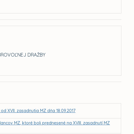
OBROVOĽNEJ DRAŽBY
 od XVII. zasadnutia MZ dňa 18.09.2017
ancov MZ, ktoré boli prednesené na XVIII. zasadnutí MZ