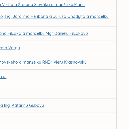
a Viziho a Štefana Slováka a manželku Máriu
ho, Ing. Jarolíma Heribana a Júliusa Onodyho a manželku
na Filčáka a manželku Mgr. Danielu Filčákovú
zefa Vargu
asnovského a manželku RNDr. Vieru Krasnovskú
r.o.
 a Ing. Katarínu Gubovú