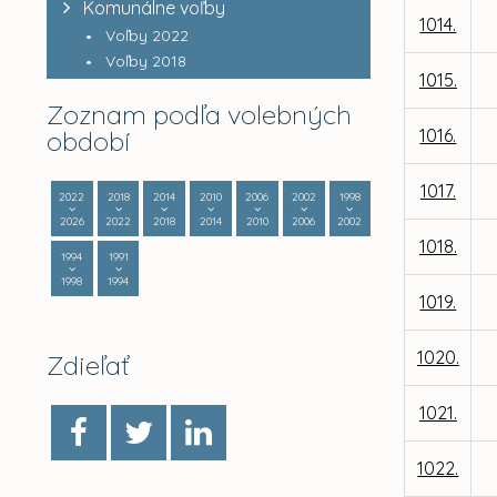
Komunálne voľby
1014.
Voľby 2022
Voľby 2018
1015.
Zoznam podľa volebných
období
1016.
1017.
2022
2018
2014
2010
2006
2002
1998
2026
2022
2018
2014
2010
2006
2002
1018.
1994
1991
1998
1994
1019.
1020.
Zdieľať
1021.
1022.