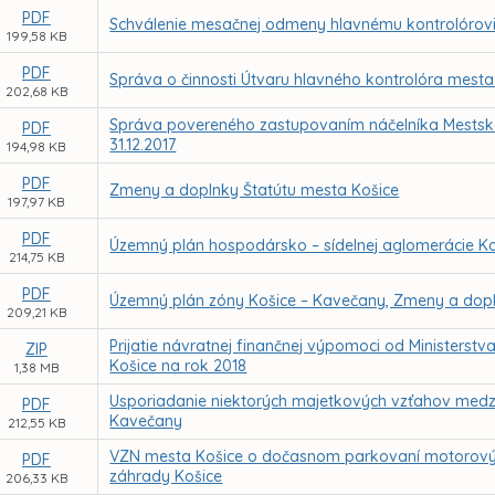
PDF
Schválenie mesačnej odmeny hlavnému kontrolórov
199,58 KB
PDF
Správa o činnosti Útvaru hlavného kontrolóra mesta
202,68 KB
Správa povereného zastupovaním náčelníka Mestskej 
PDF
31.12.2017
194,98 KB
PDF
Zmeny a doplnky Štatútu mesta Košice
197,97 KB
PDF
Územný plán hospodársko – sídelnej aglomerácie K
214,75 KB
PDF
Územný plán zóny Košice – Kavečany, Zmeny a dop
209,21 KB
Prijatie návratnej finančnej výpomoci od Ministerst
ZIP
Košice na rok 2018
1,38 MB
Usporiadanie niektorých majetkových vzťahov medzi 
PDF
Kavečany
212,55 KB
VZN mesta Košice o dočasnom parkovaní motorových
PDF
záhrady Košice
206,33 KB