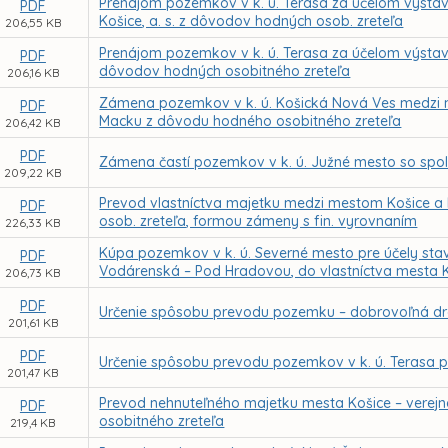
Prenájom pozemkov v k. ú. Terasa za účelom výsta
PDF
Košice, a. s. z dôvodov hodných osob. zreteľa
206,55 KB
Prenájom pozemkov v k. ú. Terasa za účelom výstavb
PDF
dôvodov hodných osobitného zreteľa
206,16 KB
Zámena pozemkov v k. ú. Košická Nová Ves medzi 
PDF
Macku z dôvodu hodného osobitného zreteľa
206,42 KB
PDF
Zámena častí pozemkov v k. ú. Južné mesto so spol.
209,22 KB
Prevod vlastníctva majetku medzi mestom Košice a 
PDF
osob. zreteľa, formou zámeny s fin. vyrovnaním
226,33 KB
Kúpa pozemkov v k. ú. Severné mesto pre účely stav
PDF
Vodárenská – Pod Hradovou, do vlastníctva mesta 
206,73 KB
PDF
Určenie spôsobu prevodu pozemku – dobrovoľná dr
201,61 KB
PDF
Určenie spôsobu prevodu pozemkov v k. ú. Terasa
201,47 KB
Prevod nehnuteľného majetku mesta Košice – verej
PDF
osobitného zreteľa
219,4 KB