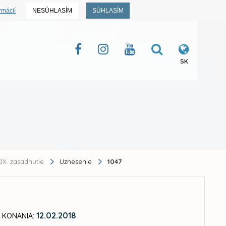
rmácií
NESÚHLASÍM
SÚHLASÍM
SK
IX. zasadnutie
Uznesenie
1047
12.02.2018
 KONANIA: