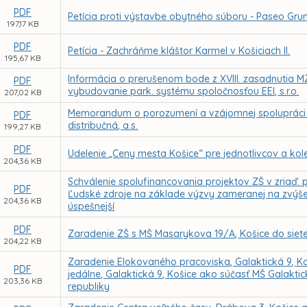
PDF
Petícia proti výstavbe obytného súboru - Paseo Grun
197,17 KB
PDF
Petícia - Zachráňme kláštor Karmel v Košiciach II.
195,67 KB
Informácia o prerušenom bode z XVIII. zasadnutia M
PDF
vybudovanie park. systému spoločnosťou EEI, s.r.o.
207,02 KB
Memorandum o porozumení a vzájomnej spolupráci
PDF
distribučná, a.s.
199,27 KB
PDF
Udelenie „Ceny mesta Košice“ pre jednotlivcov a kole
204,36 KB
Schválenie spolufinancovania projektov ZŠ v zriaď
PDF
Ľudské zdroje na základe výzvy zameranej na zvýšen
204,36 KB
úspešnejší
PDF
Zaradenie ZŠ s MŠ Masarykova 19/A, Košice do siete 
204,22 KB
Zaradenie Elokovaného pracoviska, Galaktická 9, Koš
PDF
jedálne, Galaktická 9, Košice ako súčasť MŠ Galaktick
203,36 KB
republiky