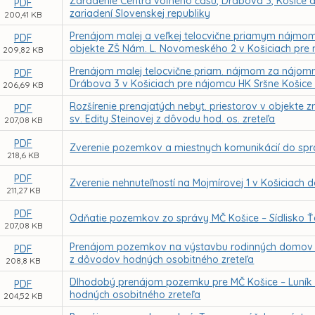
Zaradenie Centra voľného času, Drábova 3, Košice a
PDF
zariadení Slovenskej republiky
200,41 KB
Prenájom malej a veľkej telocvične priamym nájmo
PDF
objekte ZŠ Nám. L. Novomeského 2 v Košiciach pre
209,82 KB
Prenájom malej telocvične priam. nájmom za nájom
PDF
Drábova 3 v Košiciach pre nájomcu HK Sršne Košice 
206,69 KB
Rozšírenie prenajatých nebyt. priestorov v objekte
PDF
sv. Edity Steinovej z dôvodu hod. os. zreteľa
207,08 KB
PDF
Zverenie pozemkov a miestnych komunikácií do spr
218,6 KB
PDF
Zverenie nehnuteľností na Mojmírovej 1 v Košiciach 
211,27 KB
PDF
Odňatie pozemkov zo správy MČ Košice – Sídlisko 
207,08 KB
Prenájom pozemkov na výstavbu rodinných domov v r
PDF
z dôvodov hodných osobitného zreteľa
208,8 KB
Dlhodobý prenájom pozemku pre MČ Košice – Luník 
PDF
hodných osobitného zreteľa
204,52 KB