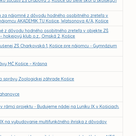
ko súčasti ZŠ Drábova 3, Košice do siete škôl a školských
m za nájomné z dôvodu hodného osobitného zreteľa v
 nájomcu AKADEMIK TU Košice, Watsonova 4/A, Košice
né z dôvodu hodného osobitného zreteľa v objekte ZŠ
– hokejový klub o.z., Omská 2, Košice
 zrušenej ZŠ Charkovská 1, Košice pre nájomcu - Gymnázium
ávy MČ Košice – Krásna
do správy Zoologickej záhrade Košice
Ťahanovce
ámci projektu - Budujeme nádej na Luníku IX v Košiciach,
IX na vybudovanie multifunkčného ihriska z dôvodov