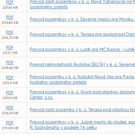
Prevod častí pozemkov v k. ú. Nové Ťahanovce na 
PDF
osobitného zreteľa
207,61 KB
PDF
Prevod pozemkov v k. ú. Severné mesto pre Moniku
204,86 KB
PDF
Prevod pozemkov v k. ú. Terasa pre spoločnosť Data
206,73 KB
PDF
Prevod pozemkov v k. ú. Luník pre MČ Košice – Luní
203,7 KB
PDF
Prevod nehnuteľnosti (kotolne DELTA) v k. ú. Sever
208,46 KB
Prevod pozemku v k. ú. Košická Nová Ves pre Pavl
PDF
hodného osobitného zreteľa
203,9 KB
Prevod pozemkov v k. ú. Grunt pod stavbou autoumy
PDF
Center, s.r.o.
205,11 KB
PDF
Prevod časti pozemku v k. ú. Terasa pod stavbou hr
206,34 KB
Prevod pozemkov v k. ú. Južné mesto do podiel. spolu
PDF
R. Szatványiho v podiele 1 k celku
219,08 KB