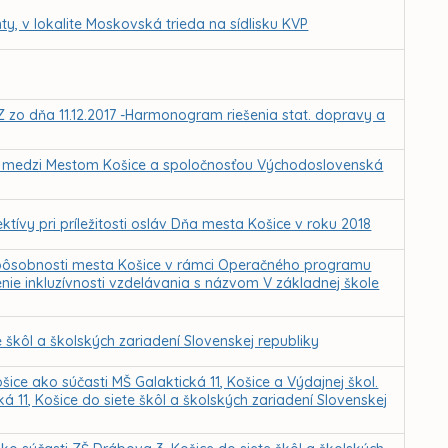
ty, v lokalite Moskovská trieda na sídlisku KVP
Z zo dňa 11.12.2017 -Harmonogram riešenia stat. dopravy a
 medzi Mestom Košice a spoločnosťou Východoslovenská
ktívy pri príležitosti osláv Dňa mesta Košice v roku 2018
. pôsobnosti mesta Košice v rámci Operačného programu
ie inkluzívnosti vzdelávania s názvom V základnej škole
škôl a školských zariadení Slovenskej republiky
ice ako súčasti MŠ Galaktická 11, Košice a Výdajnej škol.
á 11, Košice do siete škôl a školských zariadení Slovenskej