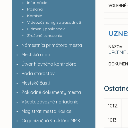
Informácie
VOLEBNÉ 
Poslanci
Komisie
Videozáznamy zo zasadnutí
Odmeny poslancov
UZNE
Zrušené uznesenia
Námestníci primátora mesta
NÁZOV:
URČENIE
Mestská rada
Útvar hlavného kontrolóra
DOKUMEN
Rada starostov
Mestské časti
Ostatn
Základné dokumenty mesta
Všeob. záväzné nariadenia
1012.
Magistrát mesta Košice
1013.
Organizačná štruktúra MMK