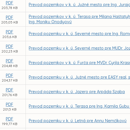
PDF
Prevod pozemkov v k. ú. Južné mesto pre Ing. Juraj
203,78 KB
Prevod pozemkov v k. ú. Terasa pre Milana Haštaty
PDF
Ing. Moniku Onodyovú
205,05 KB
PDF
Prevod pozemku v k. ú. Severné mesto pre Ing. Roma
203,6 KB
PDF
Prevod pozemku v k. ú. Severné mesto pre MUDr. Jo
202,23 KB
PDF
Prevod pozemkov v k. ú. Furča pre MVDr. Cyrila Kr
204,48 KB
PDF
Prevod pozemku v k. ú. Južné mesto pre EASY real, s.
204,37 KB
PDF
Prevod pozemku v k. ú. Jazero pre Arpáda Szaba
201,76 KB
PDF
Prevod pozemku v k. ú. Terasa pre Ing. Kamila Gubu
201,5 KB
PDF
Prevod pozemku v k. ú. Letná pre Annu Nemčíkovú
199,77 KB