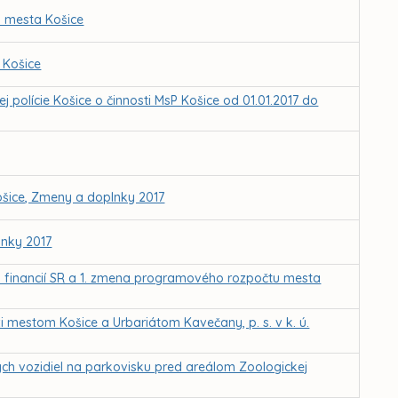
i mesta Košice
 Košice
polície Košice o činnosti MsP Košice od 01.01.2017 do
ošice, Zmeny a doplnky 2017
lnky 2017
va financií SR a 1. zmena programového rozpočtu mesta
mestom Košice a Urbariátom Kavečany, p. s. v k. ú.
 vozidiel na parkovisku pred areálom Zoologickej