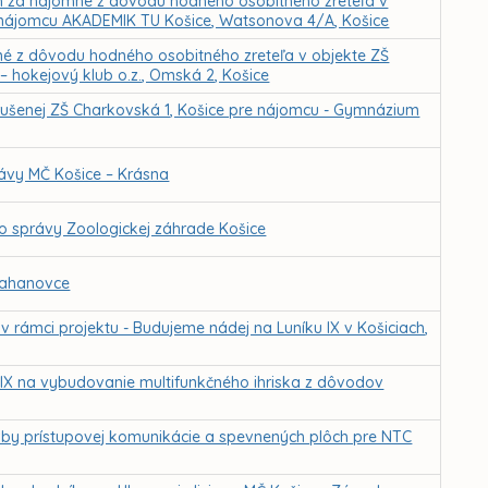
m za nájomné z dôvodu hodného osobitného zreteľa v
 nájomcu AKADEMIK TU Košice, Watsonova 4/A, Košice
né z dôvodu hodného osobitného zreteľa v objekte ZŠ
– hokejový klub o.z., Omská 2, Košice
 zrušenej ZŠ Charkovská 1, Košice pre nájomcu - Gymnázium
ávy MČ Košice – Krásna
do správy Zoologickej záhrade Košice
Ťahanovce
ámci projektu - Budujeme nádej na Luníku IX v Košiciach,
IX na vybudovanie multifunkčného ihriska z dôvodov
vby prístupovej komunikácie a spevnených plôch pre NTC