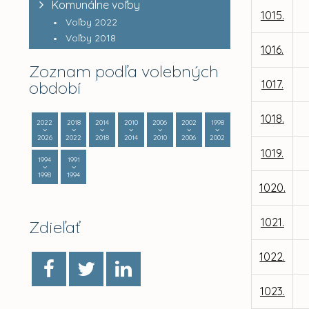
Komunálne voľby
1015.
Voľby 2022
Voľby 2018
1016.
Zoznam podľa volebných
období
1017.
1018.
2022
2018
2014
2010
2006
2002
1998
2026
2022
2018
2014
2010
2006
2002
1019.
1994
1991
1998
1994
1020.
1021.
Zdieľať
1022.
1023.