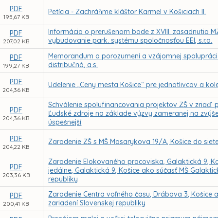
PDF
Petícia - Zachráňme kláštor Karmel v Košiciach II.
195,67 KB
Informácia o prerušenom bode z XVIII. zasadnutia M
PDF
vybudovanie park. systému spoločnosťou EEI, s.r.o.
207,02 KB
Memorandum o porozumení a vzájomnej spolupráci
PDF
distribučná, a.s.
199,27 KB
PDF
Udelenie „Ceny mesta Košice“ pre jednotlivcov a kole
204,36 KB
Schválenie spolufinancovania projektov ZŠ v zriaď
PDF
Ľudské zdroje na základe výzvy zameranej na zvýšen
204,36 KB
úspešnejší
PDF
Zaradenie ZŠ s MŠ Masarykova 19/A, Košice do siete 
204,22 KB
Zaradenie Elokovaného pracoviska, Galaktická 9, Koš
PDF
jedálne, Galaktická 9, Košice ako súčasť MŠ Galaktick
203,36 KB
republiky
Zaradenie Centra voľného času, Drábova 3, Košice a
PDF
zariadení Slovenskej republiky
200,41 KB