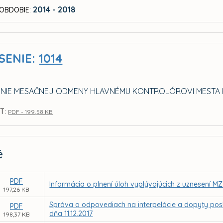
2014 - 2018
OBDOBIE:
SENIE:
1014
NIE MESAČNEJ ODMENY HLAVNÉMU KONTROLÓROVI MESTA 
T:
PDF - 199,58 KB
é
PDF
Informácia o plnení úloh vyplývajúcich z uznesení MZ
197,26 KB
Správa o odpovediach na interpelácie a dopyty posl
PDF
dňa 11.12.2017
198,37 KB