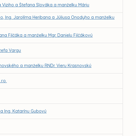
a Viziho a Štefana Slováka a manželku Máriu
ho, Ing. Jarolíma Heribana a Júliusa Onodyho a manželku
na Filčáka a manželku Mgr. Danielu Filčákovú
zefa Vargu
asnovského a manželku RNDr. Vieru Krasnovskú
r.o.
 a Ing. Katarínu Gubovú