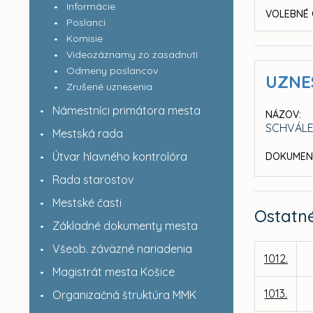
Informácie
VOLEBNÉ 
Poslanci
Komisie
Videozáznamy zo zasadnutí
Odmeny poslancov
UZNE
Zrušené uznesenia
Námestníci primátora mesta
NÁZOV:
SCHVÁLE
Mestská rada
Útvar hlavného kontrolóra
DOKUMEN
Rada starostov
Mestské časti
Ostatn
Základné dokumenty mesta
Všeob. záväzné nariadenia
1012.
Magistrát mesta Košice
1013.
Organizačná štruktúra MMK