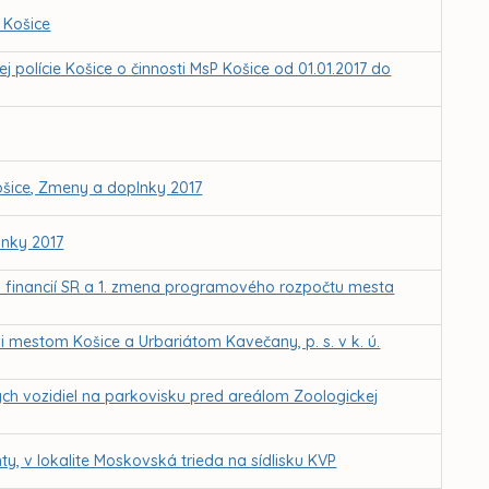
 Košice
polície Košice o činnosti MsP Košice od 01.01.2017 do
ošice, Zmeny a doplnky 2017
lnky 2017
va financií SR a 1. zmena programového rozpočtu mesta
mestom Košice a Urbariátom Kavečany, p. s. v k. ú.
 vozidiel na parkovisku pred areálom Zoologickej
ty, v lokalite Moskovská trieda na sídlisku KVP