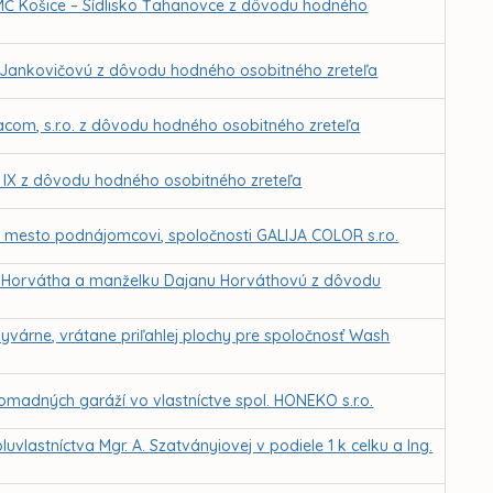
MČ Košice – Sídlisko Ťahanovce z dôvodu hodného
 Jankovičovú z dôvodu hodného osobitného zreteľa
com, s.r.o. z dôvodu hodného osobitného zreteľa
k IX z dôvodu hodného osobitného zreteľa
né mesto podnájomcovi, spoločnosti GALIJA COLOR s.r.o.
a Horvátha a manželku Dajanu Horváthovú z dôvodu
várne, vrátane priľahlej plochy pre spoločnosť Wash
omadných garáží vo vlastníctve spol. HONEKO s.r.o.
vlastníctva Mgr. A. Szatványiovej v podiele 1 k celku a Ing.