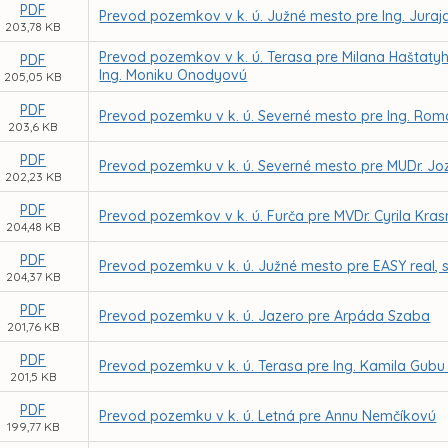
PDF
Prevod pozemkov v k. ú. Južné mesto pre Ing. Juraj
203,78 KB
Prevod pozemkov v k. ú. Terasa pre Milana Haštaty
PDF
Ing. Moniku Onodyovú
205,05 KB
PDF
Prevod pozemku v k. ú. Severné mesto pre Ing. Roma
203,6 KB
PDF
Prevod pozemku v k. ú. Severné mesto pre MUDr. Jo
202,23 KB
PDF
Prevod pozemkov v k. ú. Furča pre MVDr. Cyrila Kr
204,48 KB
PDF
Prevod pozemku v k. ú. Južné mesto pre EASY real, s.
204,37 KB
PDF
Prevod pozemku v k. ú. Jazero pre Arpáda Szaba
201,76 KB
PDF
Prevod pozemku v k. ú. Terasa pre Ing. Kamila Gubu
201,5 KB
PDF
Prevod pozemku v k. ú. Letná pre Annu Nemčíkovú
199,77 KB