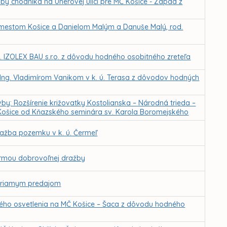
y chodníka na Uherovej ulici pre MČ Košice - Západ z
mestom Košice a Danielom Malým a Danuše Malý, rod.
 IZOLEX BAU s.r.o. z dôvodu hodného osobitného zreteľa
Ing. Vladimírom Vanikom v k. ú. Terasa z dôvodov hodných
by: Rozšírenie križovatky Kostolianska – Národná trieda –
Košice od Kňazského seminára sv. Karola Boromejského
ažba pozemku v k. ú. Čermeľ
ormou dobrovoľnej dražby
 priamym predajom
ného osvetlenia na MČ Košice – Šaca z dôvodu hodného