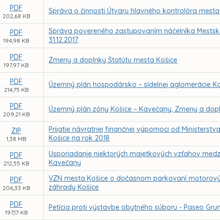
PDF
Správa o činnosti Útvaru hlavného kontrolóra mesta
202,68 KB
Správa povereného zastupovaním náčelníka Mestskej 
PDF
31.12.2017
194,98 KB
PDF
Zmeny a doplnky Štatútu mesta Košice
197,97 KB
PDF
Územný plán hospodársko – sídelnej aglomerácie K
214,75 KB
PDF
Územný plán zóny Košice – Kavečany, Zmeny a dop
209,21 KB
Prijatie návratnej finančnej výpomoci od Ministerst
ZIP
Košice na rok 2018
1,38 MB
Usporiadanie niektorých majetkových vzťahov medzi 
PDF
Kavečany
212,55 KB
VZN mesta Košice o dočasnom parkovaní motorových
PDF
záhrady Košice
206,33 KB
PDF
Petícia proti výstavbe obytného súboru - Paseo Grun
197,17 KB