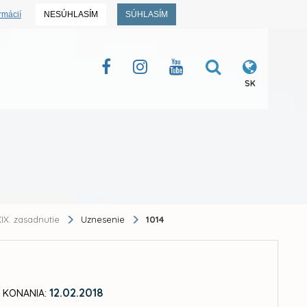
rmácií
NESÚHLASÍM
SÚHLASÍM
SK
IX. zasadnutie
Uznesenie
1014
12.02.2018
 KONANIA: