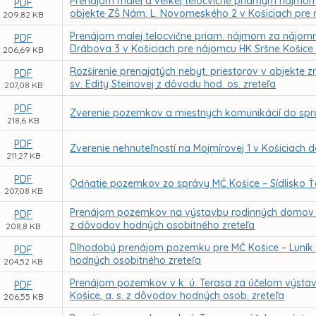
Prenájom malej a veľkej telocvične priamym nájmo
PDF
objekte ZŠ Nám. L. Novomeského 2 v Košiciach pre
209,82 KB
Prenájom malej telocvične priam. nájmom za nájom
PDF
Drábova 3 v Košiciach pre nájomcu HK Sršne Košice 
206,69 KB
Rozšírenie prenajatých nebyt. priestorov v objekte
PDF
sv. Edity Steinovej z dôvodu hod. os. zreteľa
207,08 KB
PDF
Zverenie pozemkov a miestnych komunikácií do spr
218,6 KB
PDF
Zverenie nehnuteľností na Mojmírovej 1 v Košiciach 
211,27 KB
PDF
Odňatie pozemkov zo správy MČ Košice – Sídlisko 
207,08 KB
Prenájom pozemkov na výstavbu rodinných domov v r
PDF
z dôvodov hodných osobitného zreteľa
208,8 KB
Dlhodobý prenájom pozemku pre MČ Košice – Luník 
PDF
hodných osobitného zreteľa
204,52 KB
Prenájom pozemkov v k. ú. Terasa za účelom výsta
PDF
Košice, a. s. z dôvodov hodných osob. zreteľa
206,55 KB