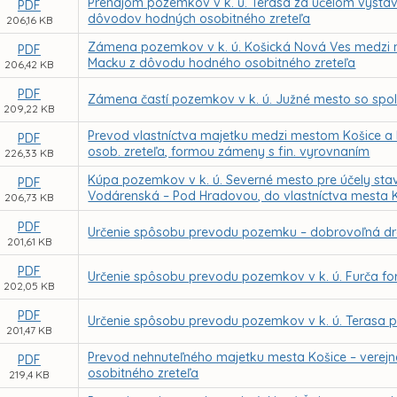
Prenájom pozemkov v k. ú. Terasa za účelom výstavb
PDF
dôvodov hodných osobitného zreteľa
206,16 KB
Zámena pozemkov v k. ú. Košická Nová Ves medzi 
PDF
Macku z dôvodu hodného osobitného zreteľa
206,42 KB
PDF
Zámena častí pozemkov v k. ú. Južné mesto so spol.
209,22 KB
Prevod vlastníctva majetku medzi mestom Košice a 
PDF
osob. zreteľa, formou zámeny s fin. vyrovnaním
226,33 KB
Kúpa pozemkov v k. ú. Severné mesto pre účely stav
PDF
Vodárenská – Pod Hradovou, do vlastníctva mesta 
206,73 KB
PDF
Určenie spôsobu prevodu pozemku – dobrovoľná dr
201,61 KB
PDF
Určenie spôsobu prevodu pozemkov v k. ú. Furča f
202,05 KB
PDF
Určenie spôsobu prevodu pozemkov v k. ú. Terasa
201,47 KB
Prevod nehnuteľného majetku mesta Košice – verej
PDF
osobitného zreteľa
219,4 KB