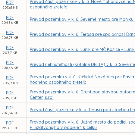
Prevod častí pozemkov v k. ú. Nové Ťahanovce na 
PDF
osobitného zreteľa
207,61 KB
PDF
Prevod pozemkov v k. ú. Severné mesto pre Moniku
204,86 KB
PDF
Prevod pozemkov v k. ú. Terasa pre spoločnosť Data
206,73 KB
PDF
Prevod pozemkov v k. ú. Luník pre MČ Košice – Luní
203,7 KB
PDF
Prevod nehnuteľnosti (kotolne DELTA) v k. ú. Sever
208,46 KB
Prevod pozemku v k. ú. Košická Nová Ves pre Pavl
PDF
hodného osobitného zreteľa
203,9 KB
Prevod pozemkov v k. ú. Grunt pod stavbou autoumy
PDF
Center, s.r.o.
205,11 KB
PDF
Prevod časti pozemku v k. ú. Terasa pod stavbou hr
206,34 KB
Prevod pozemkov v k. ú. Južné mesto do podiel. spolu
PDF
R. Szatványiho v podiele 1 k celku
219,08 KB