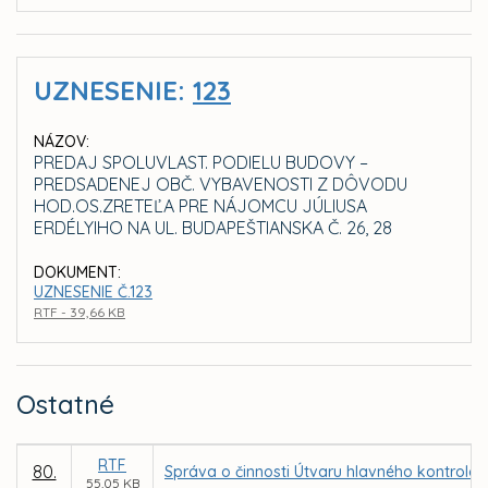
UZNESENIE:
123
NÁZOV:
PREDAJ SPOLUVLAST. PODIELU BUDOVY –
PREDSADENEJ OBČ. VYBAVENOSTI Z DÔVODU
HOD.OS.ZRETEĽA PRE NÁJOMCU JÚLIUSA
ERDÉLYIHO NA UL. BUDAPEŠTIANSKA Č. 26, 28
DOKUMENT:
UZNESENIE Č.123
RTF - 39,66 KB
Ostatné
RTF
80.
Správa o činnosti Útvaru hlavného kontroló
55,05 KB