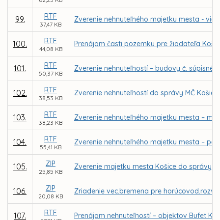
RTF
99.
Zverenie nehnuteľného majetku mesta - viacú
37,47 KB
RTF
100.
Prenájom časti pozemku pre žiadateľa Košický
44,08 KB
RTF
101.
Zverenie nehnuteľností – budovy č. súpisné 4
50,37 KB
RTF
102.
Zverenie nehnuteľností do správy MČ Košice
38,53 KB
RTF
103.
Zverenie nehnuteľného majetku mesta – miest
38,23 KB
RTF
104.
Zverenie nehnuteľného majetku mesta – po
55,41 KB
ZIP
105.
Zverenie majetku mesta Košice do správy prí
25,85 KB
ZIP
106.
Zriadenie vec.bremena pre horúcovod.rozvo
20,08 KB
RTF
107.
Prenájom nehnuteľností – objektov Bufet Kamzí