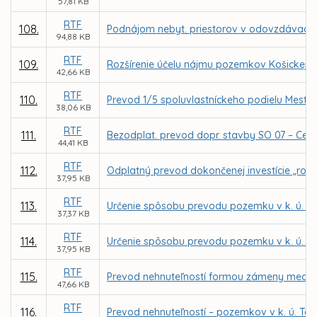
57,81 KB
RTF
108.
Podnájom nebyt. priestorov v odovzdávacích
94,88 KB
RTF
109.
Rozšírenie účelu nájmu pozemkov Košickej det
42,66 KB
RTF
110.
Prevod 1/5 spoluvlastníckeho podielu Mesta 
38,06 KB
RTF
111.
Bezodplat. prevod dopr. stavby SO 07 – Cest
44,41 KB
RTF
112.
Odplatný prevod dokončenej investície „rozší
37,95 KB
RTF
113.
Určenie spôsobu prevodu pozemku v k. ú. V
37,37 KB
RTF
114.
Určenie spôsobu prevodu pozemku v k. ú. Te
37,95 KB
RTF
115.
Prevod nehnuteľností formou zámeny medzi 
47,66 KB
RTF
116.
Prevod nehnuteľností – pozemkov v k. ú. Te