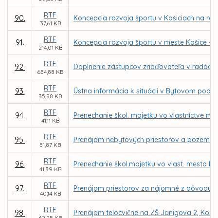
RTF
90.
Koncepcia rozvoja športu v Košiciach na rok
37,61 KB
RTF
91.
Koncepcia rozvoja športu v meste Košice - pr
214,01 KB
RTF
92.
Doplnenie zástupcov zriaďovateľa v radách š
654,88 KB
RTF
93.
Ústna informácia k situácii v Bytovom podnik
35,88 KB
RTF
94.
Prenechanie škol. majetku vo vlastníctve me
41,11 KB
RTF
95.
Prenájom nebytových priestorov a pozemku v
51,87 KB
RTF
96.
Prenechanie škol.majetku vo vlast. mesta Ko
41,39 KB
RTF
97.
Prenájom priestorov za nájomné z dôvodu h
40,14 KB
RTF
98.
Prenájom telocvične na ZŠ Janigova 2, Košic
62,25 KB