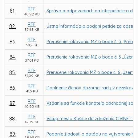
RTF
81.
Správa o odpovediach na interpelácie a dopy
40,92 KB
RTF
82.
Ústna informácia o podaní petície za odstrá
35,63 KB
RTF
83.
Prerušenie rokovania MZ o bode č. 3 „Prerok
38,2 KB
RTF
84.
Prerušenie rokovania MZ o bode č. 5 „Územn
37,01 KB
RTF
85.
Prerušene rokovania MZ o bode č. 6 „Územný 
37,09 KB
RTF
86.
Doplnenie členov dozornej rady v neziskovej o
41,5 KB
RTF
87.
Vzdanie sa funkcie konateľa obchodnej sp
40,95 KB
RTF
88.
Vstup mesta Košice do združenia CIVINET Čes
42,79 KB
RTF
89.
Podanie žiadosti o dotáciu na vytvorenie K
39,68 KB