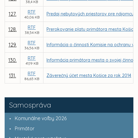
38,4 KB
RTF
127.
Predaj nebytových priestorov pre nájomcu MAR
40,06 KB
RTF
128.
Prerokovanie platu primátora mesta Košice
38,54 KB
RTF
129.
Informácia o činnosti Komisie na ochranu ve
36,56 KB
RTF
130.
Informácia primátora mesta o svojej činnosti
41,19 KB
RTF
131.
Záverečný účet mesta Košice za rok 2014
86,65 KB
Samospráva
Komunálne voľby 2026
Primátor