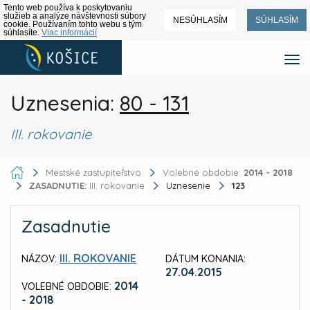
Tento web používa k poskytovaniu
služieb a analýze návštevnosti súbory
NESÚHLASÍM
SÚHLASÍM
cookie. Používaním tohto webu s tým
súhlasíte.
Viac informácií
Uznesenia:
80 - 131
III. rokovanie
Mestské zastupiteľstvo
Volebné obdobie:
2014 - 2018
ZASADNUTIE:
III. rokovanie
Uznesenie
123
Zasadnutie
III. ROKOVANIE
NÁZOV:
DÁTUM KONANIA:
27.04.2015
2014
VOLEBNÉ OBDOBIE:
- 2018