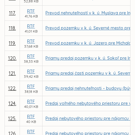
52,88 KB
RTF
117.
Prevod nehnuteľností v k. ú. Myslava pre In
41,76 KB
RTF
118.
Prevod pozemku v k. ú. Severné mesto pre I
41,01 KB
RTF
119.
Prevod pozemku v k. ú. Jazero pre Michala S
37,68 KB
RTF
120.
Priamy predaj pozemku v k. ú. Sokoľ pre Ing
38,33 KB
RTF
121.
Priamy predaj časti pozemku v k. ú. Severné 
39,42 KB
RTF
122.
Priamy predaj nehnuteľnosti – budovy (bývalej
38,18 KB
RTF
124.
Predaj voľného nebytového priestoru pre vlas
40,01 KB
RTF
125.
Predaj nebytového priestoru pre nájomcu Bc.
40 KB
RTF
126.
Predaj nebytového priestoru pre nájomcu A-Z I