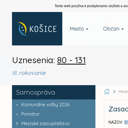
Tento web používa k poskytovaniu služieb a an
Mesto
Občan
Uznesenia:
80 - 131
III. rokovanie
Samospráva
Mests
Komunálne voľby 2026
Zasad
Primátor
I
NÁZOV:
Mestské zastupiteľstvo