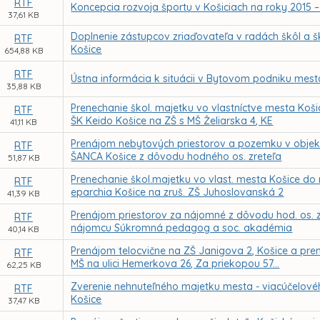
RTF
Koncepcia rozvoja športu v Košiciach na roky 2015 
37,61 KB
Doplnenie zástupcov zriaďovateľa v radách škôl a š
RTF
Košice
654,88 KB
RTF
Ústna informácia k situácii v Bytovom podniku mesta 
35,88 KB
Prenechanie škol. majetku vo vlastníctve mesta Koš
RTF
ŠK Keido Košice na ZŠ s MŠ Želiarska 4, KE
41,11 KB
Prenájom nebytových priestorov a pozemku v objekte
RTF
ŠANCA Košice z dôvodu hodného os. zreteľa
51,87 KB
Prenechanie škol.majetku vo vlast. mesta Košice do
RTF
eparchia Košice na zruš. ZŠ Juhoslovanská 2
41,39 KB
Prenájom priestorov za nájomné z dôvodu hod. os. z
RTF
nájomcu Súkromná pedagog a soc. akadémia
40,14 KB
Prenájom telocvične na ZŠ Janigova 2, Košice a pre
RTF
MŠ na ulici Hemerkova 26, Za priekopou 57...
62,25 KB
Zverenie nehnuteľného majetku mesta - viacúčelovéh
RTF
Košice
37,47 KB