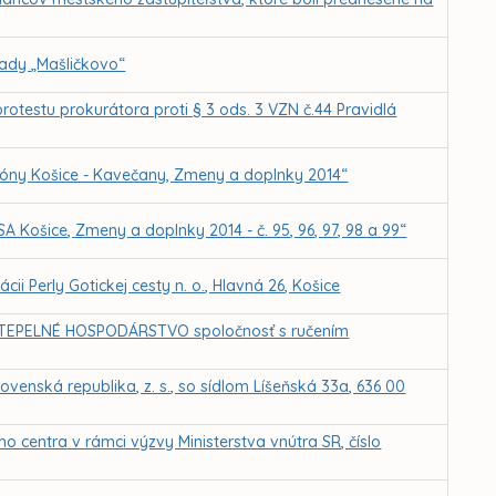
sady „Mašličkovo“
rotestu prokurátora proti § 3 ods. 3 VZN č.44 Pravidlá
zóny Košice - Kavečany, Zmeny a doplnky 2014“
 Košice, Zmeny a doplnky 2014 - č. 95, 96, 97, 98 a 99“
ii Perly Gotickej cesty n. o., Hlavná 26, Košice
ti TEPELNÉ HOSPODÁRSTVO spoločnosť s ručením
venská republika, z. s., so sídlom Líšeňská 33a, 636 00
o centra v rámci výzvy Ministerstva vnútra SR, číslo