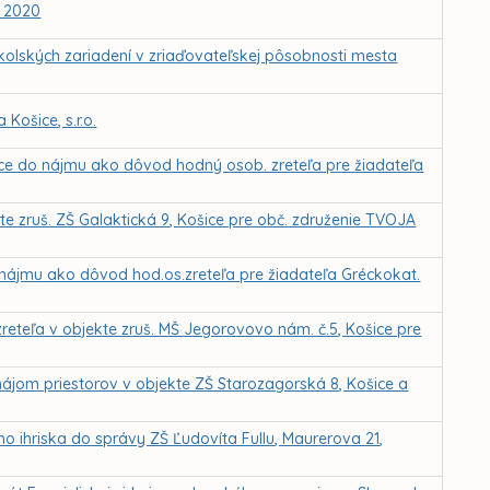
– 2020
kolských zariadení v zriaďovateľskej pôsobnosti mesta
Košice, s.r.o.
ice do nájmu ako dôvod hodný osob. zreteľa pre žiadateľa
 zruš. ZŠ Galaktická 9, Košice pre obč. združenie TVOJA
 nájmu ako dôvod hod.os.zreteľa pre žiadateľa Gréckokat.
reteľa v objekte zruš. MŠ Jegorovovo nám. č.5, Košice pre
nájom priestorov v objekte ZŠ Starozagorská 8, Košice a
o ihriska do správy ZŠ Ľudovíta Fullu, Maurerova 21,