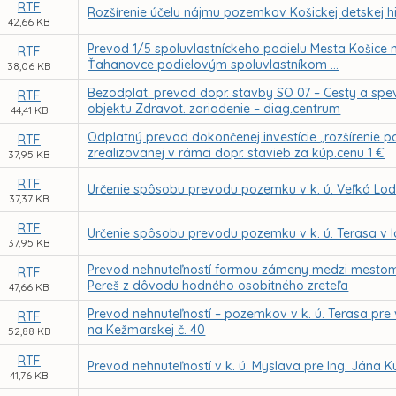
RTF
Rozšírenie účelu nájmu pozemkov Košickej detskej hi
42,66 KB
Prevod 1/5 spoluvlastníckeho podielu Mesta Košice n
RTF
Ťahanovce podielovým spoluvlastníkom ...
38,06 KB
Bezodplat. prevod dopr. stavby SO 07 – Cesty a spe
RTF
objektu Zdravot. zariadenie – diag.centrum
44,41 KB
Odplatný prevod dokončenej investície „rozšírenie p
RTF
zrealizovanej v rámci dopr. stavieb za kúp.cenu 1 €
37,95 KB
RTF
Určenie spôsobu prevodu pozemku v k. ú. Veľká Lo
37,37 KB
RTF
Určenie spôsobu prevodu pozemku v k. ú. Terasa v l
37,95 KB
Prevod nehnuteľností formou zámeny medzi mestom 
RTF
Pereš z dôvodu hodného osobitného zreteľa
47,66 KB
Prevod nehnuteľností – pozemkov v k. ú. Terasa pr
RTF
na Kežmarskej č. 40
52,88 KB
RTF
Prevod nehnuteľností v k. ú. Myslava pre Ing. Jána 
41,76 KB