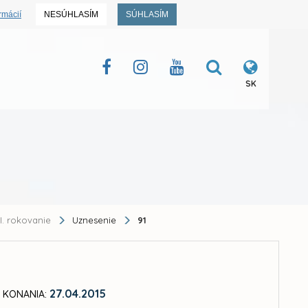
rmácií
NESÚHLASÍM
SÚHLASÍM
SK
II. rokovanie
Uznesenie
91
27.04.2015
 KONANIA: