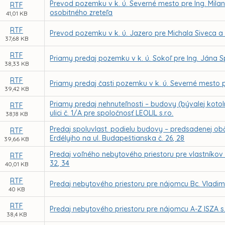
Prevod pozemku v k. ú. Severné mesto pre Ing. Mil
RTF
osobitného zreteľa
41,01 KB
RTF
Prevod pozemku v k. ú. Jazero pre Michala Siveca a 
37,68 KB
RTF
Priamy predaj pozemku v k. ú. Sokoľ pre Ing. Jána 
38,33 KB
RTF
Priamy predaj časti pozemku v k. ú. Severné mesto pr
39,42 KB
Priamy predaj nehnuteľnosti – budovy (bývalej koto
RTF
ulici č. 1/A pre spoločnosť LEOLIL s.r.o.
38,18 KB
Predaj spoluvlast. podielu budovy – predsadenej ob
RTF
Erdélyiho na ul. Budapeštianska č. 26, 28
39,66 KB
Predaj voľného nebytového priestoru pre vlastníkov b
RTF
32, 34
40,01 KB
RTF
Predaj nebytového priestoru pre nájomcu Bc. Vladimí
40 KB
RTF
Predaj nebytového priestoru pre nájomcu A-Z ISZA s.r
38,4 KB