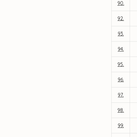
90.
92.
93.
94.
95.
96.
97.
98.
99.