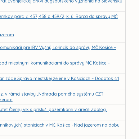
rát Evanjelickej cirkvi augsburského vyznania na Slovensku
emkov parc. č. 457, 458 a 459/2, k. ú. Barca do správy MČ
jazerom
munikácií pre IBV Vyšný Lorinčík do správy MČ Košice –
pod miestnymi komunikáciami do správy MČ Košice –
anizácie Správa mestskej zelene v Košiciach – Dodatok č.1
liz. v rámci stavby „Náhrada parného systému CZT
azerom
fet Čierny vlk s prísluš. pozemkami v areáli Zoolog.
nníkových) staniciach v MČ Košice - Nad jazerom na dobu