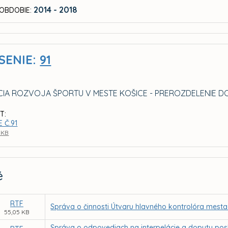
2014 - 2018
OBDOBIE:
SENIE:
91
IA ROZVOJA ŠPORTU V MESTE KOŠICE - PREROZDELENIE DO
T:
 Č.91
1 KB
é
RTF
Správa o činnosti Útvaru hlavného kontrolóra mesta
55,05 KB
Správa o odpovediach na interpelácie a dopyty pos