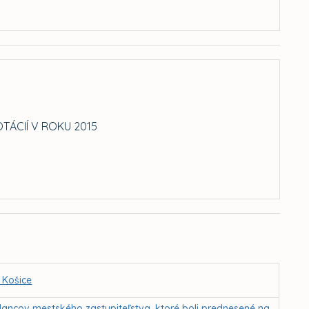
TÁCIÍ V ROKU 2015
 Košice
lancov mestského zastupiteľstva, ktoré boli prednesené na