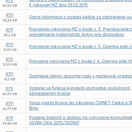
RTF
II. rokovaní MZ dňa 09.02.2015
40,92 KB
RTF
Ústna informácia o podaní petície za odstránenie o
35,63 KB
Prerušenie rokovania MZ o bode č. 3 „Prerokovanie p
RTF
prenajímania malometráž. bytov pre dôchodcov
38,2 KB
RTF
Prerušenie rokovania MZ o bode č. 5 „Územný plán 
37,01 KB
RTF
Prerušene rokovania MZ o bode č. 6 „Územný plán HSA
37,09 KB
RTF
Doplnenie členov dozornej rady v neziskovej organizác
41,5 KB
Vzdanie sa funkcie konateľa obchodnej spoločnos
RTF
obmedzeným Košice
40,95 KB
Vstup mesta Košice do združenia CIVINET Česká a Slo
RTF
Brno
42,79 KB
Podanie žiadosti o dotáciu na vytvorenie Komunitnéh
RTF
USVRK-OKA-2015/000967
39,68 KB