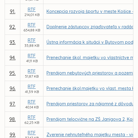
RTF
91.
Koncepcia rozvoja športu v meste Košice - pr
214,01 KB
RTF
92.
Doplnenie zástupcov zriaďovateľa v radách š
654,88 KB
RTF
93.
Ústna informácia k situácii v Bytovom podnik
35,88 KB
RTF
94.
Prenechanie škol. majetku vo vlastníctve me
41,11 KB
RTF
95.
Prenájom nebytových priestorov a pozemku v
51,87 KB
RTF
96.
Prenechanie škol.majetku vo vlast. mesta Ko
41,39 KB
RTF
97.
Prenájom priestorov za nájomné z dôvodu h
40,14 KB
RTF
98.
Prenájom telocvične na ZŠ Janigova 2, Košic
62,25 KB
RTF
99.
Zverenie nehnuteľného majetku mesta - viacú
37,47 KB