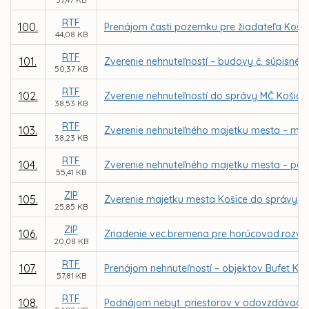
RTF
100.
Prenájom časti pozemku pre žiadateľa Košický
44,08 KB
RTF
101.
Zverenie nehnuteľností – budovy č. súpisné 4
50,37 KB
RTF
102.
Zverenie nehnuteľností do správy MČ Košice
38,53 KB
RTF
103.
Zverenie nehnuteľného majetku mesta – miest
38,23 KB
RTF
104.
Zverenie nehnuteľného majetku mesta – po
55,41 KB
ZIP
105.
Zverenie majetku mesta Košice do správy prí
25,85 KB
ZIP
106.
Zriadenie vec.bremena pre horúcovod.rozvo
20,08 KB
RTF
107.
Prenájom nehnuteľností – objektov Bufet Kamzí
57,81 KB
RTF
108.
Podnájom nebyt. priestorov v odovzdávacích