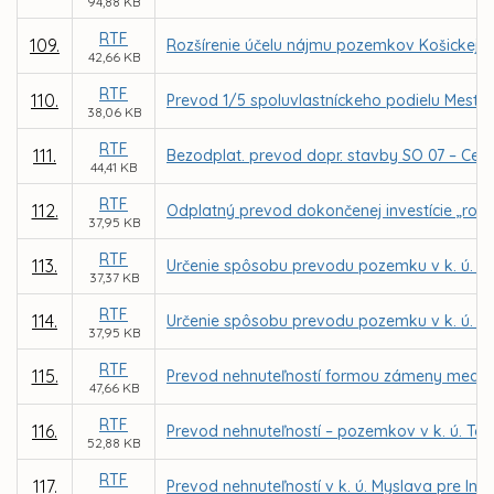
94,88 KB
RTF
109.
Rozšírenie účelu nájmu pozemkov Košickej det
42,66 KB
RTF
110.
Prevod 1/5 spoluvlastníckeho podielu Mesta 
38,06 KB
RTF
111.
Bezodplat. prevod dopr. stavby SO 07 – Cest
44,41 KB
RTF
112.
Odplatný prevod dokončenej investície „rozší
37,95 KB
RTF
113.
Určenie spôsobu prevodu pozemku v k. ú. V
37,37 KB
RTF
114.
Určenie spôsobu prevodu pozemku v k. ú. Te
37,95 KB
RTF
115.
Prevod nehnuteľností formou zámeny medzi 
47,66 KB
RTF
116.
Prevod nehnuteľností – pozemkov v k. ú. Te
52,88 KB
RTF
117.
Prevod nehnuteľností v k. ú. Myslava pre In