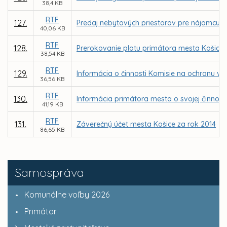
38,4 KB
RTF
127.
Predaj nebytových priestorov pre nájomcu MAR
40,06 KB
RTF
128.
Prerokovanie platu primátora mesta Košice
38,54 KB
RTF
129.
Informácia o činnosti Komisie na ochranu ve
36,56 KB
RTF
130.
Informácia primátora mesta o svojej činnosti
41,19 KB
RTF
131.
Záverečný účet mesta Košice za rok 2014
86,65 KB
Samospráva
Komunálne voľby 2026
Primátor