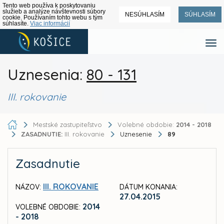
Tento web používa k poskytovaniu
služieb a analýze návštevnosti súbory
NESÚHLASÍM
SÚHLASÍM
cookie. Používaním tohto webu s tým
súhlasíte.
Viac informácií
Uznesenia:
80 - 131
III. rokovanie
Mestské zastupiteľstvo
Volebné obdobie:
2014 - 2018
ZASADNUTIE:
III. rokovanie
Uznesenie
89
Zasadnutie
III. ROKOVANIE
NÁZOV:
DÁTUM KONANIA:
27.04.2015
2014
VOLEBNÉ OBDOBIE:
- 2018