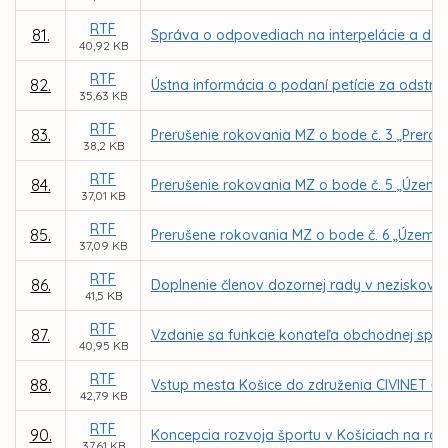
RTF
81.
Správa o odpovediach na interpelácie a dopy
40,92 KB
RTF
82.
Ústna informácia o podaní petície za odstrá
35,63 KB
RTF
83.
Prerušenie rokovania MZ o bode č. 3 „Prerok
38,2 KB
RTF
84.
Prerušenie rokovania MZ o bode č. 5 „Územn
37,01 KB
RTF
85.
Prerušene rokovania MZ o bode č. 6 „Územný 
37,09 KB
RTF
86.
Doplnenie členov dozornej rady v neziskovej o
41,5 KB
RTF
87.
Vzdanie sa funkcie konateľa obchodnej sp
40,95 KB
RTF
88.
Vstup mesta Košice do združenia CIVINET Čes
42,79 KB
RTF
90.
Koncepcia rozvoja športu v Košiciach na rok
37,61 KB