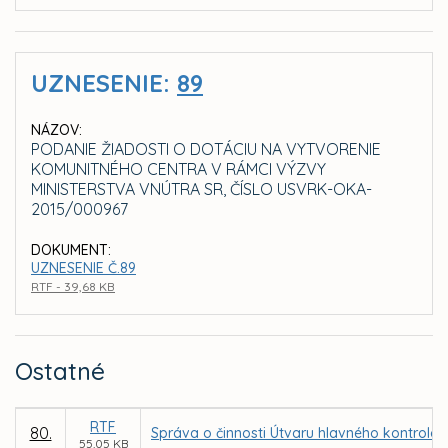
UZNESENIE:
89
NÁZOV:
PODANIE ŽIADOSTI O DOTÁCIU NA VYTVORENIE
KOMUNITNÉHO CENTRA V RÁMCI VÝZVY
MINISTERSTVA VNÚTRA SR, ČÍSLO USVRK-OKA-
2015/000967
DOKUMENT:
UZNESENIE Č.89
RTF - 39,68 KB
Ostatné
RTF
80.
Správa o činnosti Útvaru hlavného kontroló
55,05 KB