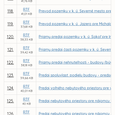
41,76 KB
RTF
118.
Prevod pozemku v k. ú. Severné mesto pre I
41,01 KB
RTF
119.
Prevod pozemku v k. ú. Jazero pre Michala S
37,68 KB
RTF
120.
Priamy predaj pozemku v k. ú. Sokoľ pre Ing
38,33 KB
RTF
121.
Priamy predaj časti pozemku v k. ú. Severné 
39,42 KB
RTF
122.
Priamy predaj nehnuteľnosti – budovy (bývalej
38,18 KB
RTF
123.
Predaj spoluvlast. podielu budovy – predsad
39,66 KB
RTF
124.
Predaj voľného nebytového priestoru pre vlas
40,01 KB
RTF
125.
Predaj nebytového priestoru pre nájomcu Bc.
40 KB
RTF
126.
Predaj nebytového priestoru pre nájomcu A-Z I