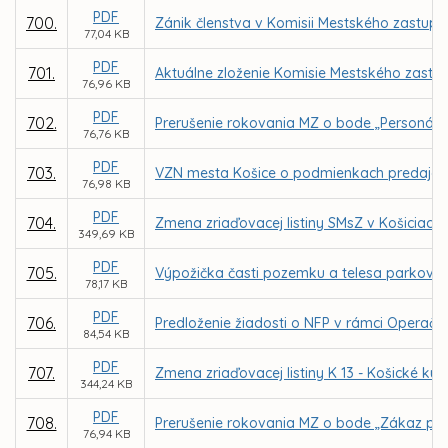
PDF
700.
Zánik členstva v Komisii Mestského zastupit
77,04 KB
PDF
701.
Aktuálne zloženie Komisie Mestského zastup
76,96 KB
PDF
702.
Prerušenie rokovania MZ o bode „Personáln
76,76 KB
PDF
703.
VZN mesta Košice o podmienkach predaja n
76,98 KB
PDF
704.
Zmena zriaďovacej listiny SMsZ v Košiciach
349,69 KB
PDF
705.
Výpožička časti pozemku a telesa parkovisk
78,17 KB
PDF
706.
Predloženie žiadosti o NFP v rámci Operačné
84,54 KB
PDF
707.
Zmena zriaďovacej listiny K 13 - Košické kul
344,24 KB
PDF
708.
Prerušenie rokovania MZ o bode „Zákaz pre
76,94 KB