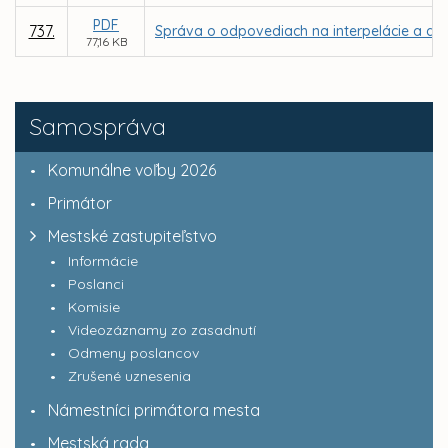
PDF
737.
Správa o odpovediach na interpelácie a dop
77,16 KB
Samospráva
Komunálne voľby 2026
Primátor
Mestské zastupiteľstvo
Informácie
Poslanci
Komisie
Videozáznamy zo zasadnutí
Odmeny poslancov
Zrušené uznesenia
Námestníci primátora mesta
Mestská rada