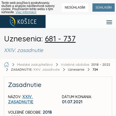
Tento web používa k poskytovaniu
služieb a analýze návštevnosti súbory
NESÚHLASÍM
SÚHLASÍM
cookie. Používaním tohto webu s tým
súhlasíte.
Viac informácií
Uznesenia:
681 - 737
XXIV. zasadnutie
Mestské zastupiteľstvo
Volebné obdobie:
2018 - 2022
ZASADNUTIE:
XXIV. zasadnutie
Uznesenie
724
Zasadnutie
XXIV.
NÁZOV:
DÁTUM KONANIA:
ZASADNUTIE
01.07.2021
2018
VOLEBNÉ OBDOBIE: