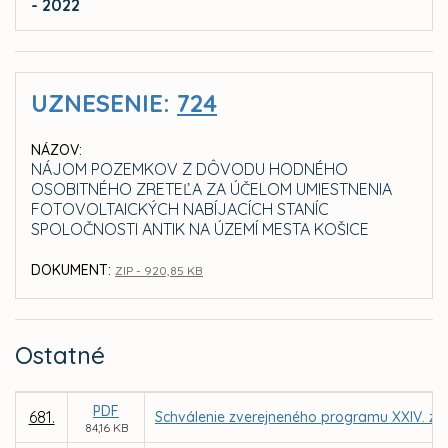
- 2022
UZNESENIE:
724
NÁZOV:
NÁJOM POZEMKOV Z DÔVODU HODNÉHO
OSOBITNÉHO ZRETEĽA ZA ÚČELOM UMIESTNENIA
FOTOVOLTAICKÝCH NABÍJACÍCH STANÍC
SPOLOČNOSTI ANTIK NA ÚZEMÍ MESTA KOŠICE
DOKUMENT:
ZIP - 920,85 KB
Ostatné
PDF
681.
Schválenie zverejneného programu XXIV. za
84,16 KB