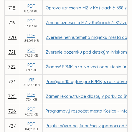
PDF
718.
Oprava uznesenia MZ v Košiciach č. 638 z 11.
83,79 KB
PDF
719.
Zmena uznesenia MZ v Košiciach č. 819 zo dň
83,87 KB
PDF
720.
Zverenie nehnuteľného majetku mesta do sp
84,09 KB
PDF
721.
Zverenie pozemku pod detským ihriskom (L
77,28 KB
PDF
722.
Žiadosť BPMK, s.r.o. vo veci odpustenia úr
77,17 KB
ZIP
723.
Prenájom 10 bytov pre BPMK, s.r.o. z dôvod
302,72 KB
PDF
725.
Zámer rekonštrukcie dlažby v parku za Št
77,4 KB
PDF
726.
Programový rozpočet mesta Košice – Inform
76,72 KB
PDF
727.
Prijatie návratnej finančnej výpomoci od Mi
84,15 KB