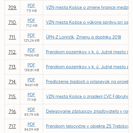
PDF
709.
VZN mesta Košice o zmene hranice medzi MČ 
77,1 KB
PDF
710.
VZN mesta Košice o výkone správy pri osobi
77,2 KB
PDF
711.
ÚPN-Z Lorinčík, Zmeny a doplnky 2018
125,26 KB
PDF
712.
Prenájom pozemkov v k. ú. Južné mesto na 
194,16 KB
PDF
713.
Prenájom pozemkov v k. ú. Južné mesto pr
138,81 KB
PDF
714.
Predloženie žiadosti o príspevok na projek
84,61 KB
PDF
715.
VZN mesta Košice o zriadení CVČ Fábryho 44
77 KB
PDF
716.
Delegovanie zástupcov zriaďovateľa v radá
83,79 KB
PDF
717.
Prenájom telocvične v objekte ZŠ Trebišovs
84,39 KB