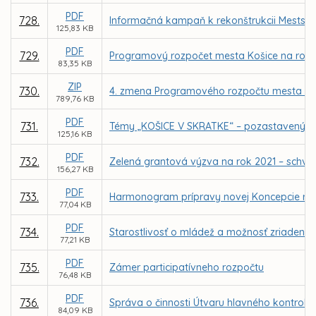
PDF
728.
Informačná kampaň k rekonštrukcii Mestskej
125,83 KB
PDF
729.
Programový rozpočet mesta Košice na rok 
83,35 KB
ZIP
730.
4. zmena Programového rozpočtu mesta Koš
789,76 KB
PDF
731.
Témy „KOŠICE V SKRATKE“ – pozastavený v
125,16 KB
PDF
732.
Zelená grantová výzva na rok 2021 – schvá
156,27 KB
PDF
733.
Harmonogram prípravy novej Koncepcie roz
77,04 KB
PDF
734.
Starostlivosť o mládež a možnosť zriadeni
77,21 KB
PDF
735.
Zámer participatívneho rozpočtu
76,48 KB
PDF
736.
Správa o činnosti Útvaru hlavného kontroló
84,09 KB