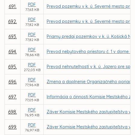
PDF
691.
Prevod pozemku v k. ú. Severné mesto pre 
77,63 KB
PDF
692.
Prevod pozemku v k. ú. Severné mesto pre 
77,82 KB
PDF
693.
Priamy predaj pozemkov v k. ú. Košická No
77,82 KB
PDF
694.
Prevod nebytového priestoru č. 1 v dome na
78,66 KB
PDF
695.
Prevod nehnuteľností v k. ú. Jazero pre spol
272,03 KB
PDF
696.
Zmena a doplnenie Organizačného poriadku 
77,96 KB
PDF
697.
Informácia o činnosti Komisie Mestského zas
77,05 KB
PDF
698.
Záver Komisie Mestského zastupiteľstva v Ko
76,95 KB
PDF
699.
Záver Komisie Mestského zastupiteľstva v Ko
76,97 KB