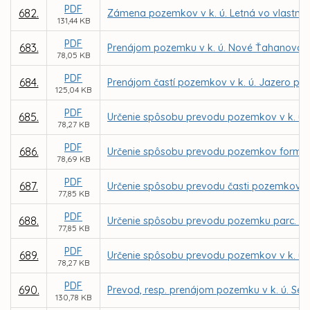
PDF
682.
Zámena pozemkov v k. ú. Letná vo vlastníct
131,44 KB
PDF
683.
Prenájom pozemku v k. ú. Nové Ťahanovce z
78,05 KB
PDF
684.
Prenájom častí pozemkov v k. ú. Jazero pre
125,04 KB
PDF
685.
Určenie spôsobu prevodu pozemkov v k. ú. 
78,27 KB
PDF
686.
Určenie spôsobu prevodu pozemkov formou 
78,69 KB
PDF
687.
Určenie spôsobu prevodu časti pozemkov v k
77,85 KB
PDF
688.
Určenie spôsobu prevodu pozemku parc. č. 
77,85 KB
PDF
689.
Určenie spôsobu prevodu pozemkov v k. ú. 
78,27 KB
PDF
690.
Prevod, resp. prenájom pozemku v k. ú. Seve
130,78 KB