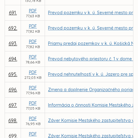
130,78 KB
PDF
691.
Prevod pozemku v k. ú. Severné mesto pre 
77,63 KB
PDF
692.
Prevod pozemku v k. ú. Severné mesto pre 
77,82 KB
PDF
693.
Priamy predaj pozemkov v k. ú. Košická N
77,82 KB
PDF
694.
Prevod nebytového priestoru č. 1 v dome na
78,66 KB
PDF
695.
Prevod nehnuteľností v k. ú. Jazero pre spol
272,03 KB
PDF
696.
Zmena a doplnenie Organizačného poriadku 
77,96 KB
PDF
697.
Informácia o činnosti Komisie Mestského zas
77,05 KB
PDF
698.
Záver Komisie Mestského zastupiteľstva v Ko
76,95 KB
PDF
699.
Záver Komisie Mestského zastupiteľstva v Ko