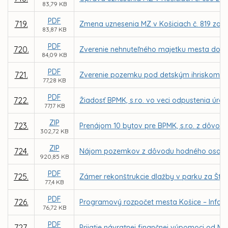
83,79 KB
PDF
719.
Zmena uznesenia MZ v Košiciach č. 819 zo dň
83,87 KB
PDF
720.
Zverenie nehnuteľného majetku mesta do sp
84,09 KB
PDF
721.
Zverenie pozemku pod detským ihriskom (L
77,28 KB
PDF
722.
Žiadosť BPMK, s.r.o. vo veci odpustenia úr
77,17 KB
ZIP
723.
Prenájom 10 bytov pre BPMK, s.r.o. z dôvod
302,72 KB
ZIP
724.
Nájom pozemkov z dôvodu hodného osobitnéh
920,85 KB
PDF
725.
Zámer rekonštrukcie dlažby v parku za Št
77,4 KB
PDF
726.
Programový rozpočet mesta Košice – Inform
76,72 KB
PDF
727.
Prijatie návratnej finančnej výpomoci od M