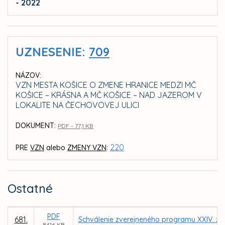
- 2022
UZNESENIE:
709
NÁZOV:
VZN MESTA KOŠICE O ZMENE HRANICE MEDZI MČ
KOŠICE – KRÁSNA A MČ KOŠICE – NAD JAZEROM V
LOKALITE NA ČECHOVOVEJ ULICI
DOKUMENT:
PDF - 77,1 KB
220
PRE
VZN
alebo
ZMENY VZN
:
Ostatné
PDF
681.
Schválenie zverejneného programu XXIV. za
84,16 KB