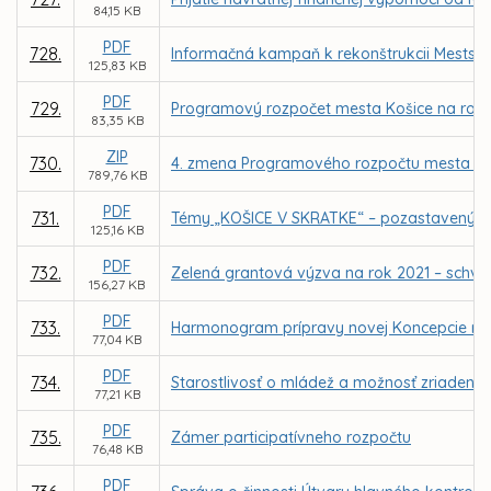
84,15 KB
PDF
728.
Informačná kampaň k rekonštrukcii Mestske
125,83 KB
PDF
729.
Programový rozpočet mesta Košice na rok 
83,35 KB
ZIP
730.
4. zmena Programového rozpočtu mesta Koš
789,76 KB
PDF
731.
Témy „KOŠICE V SKRATKE“ – pozastavený v
125,16 KB
PDF
732.
Zelená grantová výzva na rok 2021 – schvá
156,27 KB
PDF
733.
Harmonogram prípravy novej Koncepcie roz
77,04 KB
PDF
734.
Starostlivosť o mládež a možnosť zriadeni
77,21 KB
PDF
735.
Zámer participatívneho rozpočtu
76,48 KB
PDF