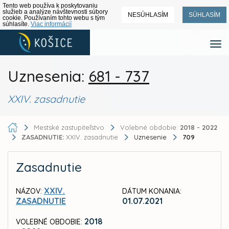
Tento web používa k poskytovaniu
služieb a analýze návštevnosti súbory
NESÚHLASÍM
SÚHLASÍM
cookie. Používaním tohto webu s tým
súhlasíte.
Viac informácií
Uznesenia:
681 - 737
XXIV. zasadnutie
Mestské zastupiteľstvo
Volebné obdobie:
2018 - 2022
ZASADNUTIE:
XXIV. zasadnutie
Uznesenie
709
Zasadnutie
XXIV.
NÁZOV:
DÁTUM KONANIA:
ZASADNUTIE
01.07.2021
2018
VOLEBNÉ OBDOBIE: