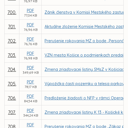
76,97 KB
PDF
700.
Zánik členstva v Komisii Mestského zastupit
77,04 KB
PDF
701.
Aktuálne zloženie Komisie Mestského zastup
76,96 KB
PDF
702.
Prerušenie rokovania MZ o bode „Personáln
76,76 KB
PDF
703.
VZN mesta Košice o podmienkach predaja n
76,98 KB
PDF
704.
Zmena zriaďovacej listiny SMsZ v Košiciach
349,69 KB
PDF
705.
Výpožička časti pozemku a telesa parkovisk
78,17 KB
PDF
706.
Predloženie žiadosti o NFP v rámci Operačn
84,54 KB
PDF
707.
Zmena zriaďovacej listiny K 13 - Košické kul
344,24 KB
PDF
708.
Prerušenie rokovania MZ o bode „Zákaz pre