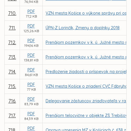
76,94 KB
PDF
710.
VZN mesta Košice o výkone správy pri osob
77,2 KB
PDF
711.
ÚPN-Z Lorinčík, Zmeny a doplnky 2018
125,26 KB
PDF
712.
Prenájom pozemkov v k. ú. Južné mesto na 
194,16 KB
PDF
713.
Prenájom pozemkov v k. ú. Južné mesto pr
138,81 KB
PDF
714.
Predloženie žiadosti o príspevok na projek
84,61 KB
PDF
715.
VZN mesta Košice o zriadení CVČ Fábryho 4
77 KB
PDF
716.
Delegovanie zástupcov zriaďovateľa v radá
83,79 KB
PDF
717.
Prenájom telocvične v objekte ZŠ Trebišovs
84,39 KB
PDF
718.
Oprava uznesenia MZ v Košiciach č. 638 z 11.