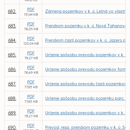
PDF
682.
Zámena pozemkov v k. ú. Letná vo vlastníc
131,44 KB
PDF
683.
Prenájom pozemku v k. ú. Nové Ťahanovce z
78,05 KB
PDF
684.
Prenájom častí pozemkov v k. ú. Jazero pre
125,04 KB
PDF
685.
Určenie spôsobu prevodu pozemkov v k. ú. 
78,27 KB
PDF
686.
Určenie spôsobu prevodu pozemkov formou 
78,69 KB
PDF
687.
Určenie spôsobu prevodu časti pozemkov v 
77,85 KB
PDF
688.
Určenie spôsobu prevodu pozemku parc. č. 
77,85 KB
PDF
689.
Určenie spôsobu prevodu pozemkov v k. ú. 
78,27 KB
PDF
690.
Prevod, resp. prenájom pozemku v k. ú. Sev