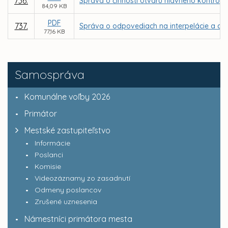
736.
Správa o činnosti Útvaru hlavného kontroló
84,09 KB
PDF
737.
Správa o odpovediach na interpelácie a dop
77,16 KB
Samospráva
Komunálne voľby 2026
Primátor
Mestské zastupiteľstvo
Informácie
Poslanci
Komisie
Videozáznamy zo zasadnutí
Odmeny poslancov
Zrušené uznesenia
Námestníci primátora mesta