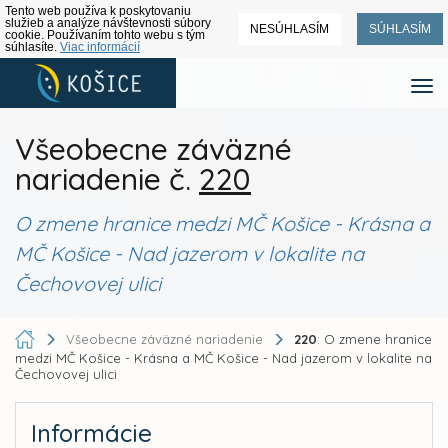
Tento web používa k poskytovaniu
služieb a analýze návštevnosti súbory
NESÚHLASÍM
SÚHLASÍM
cookie. Používaním tohto webu s tým
súhlasíte.
Viac informácií
Všeobecne záväzné
nariadenie č.
220
O zmene hranice medzi MČ Košice - Krásna a
MČ Košice - Nad jazerom v lokalite na
Čechovovej ulici
Všeobecne záväzné nariadenie
220
: O zmene hranice
medzi MČ Košice - Krásna a MČ Košice - Nad jazerom v lokalite na
Čechovovej ulici
Informácie