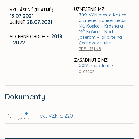
UZNESENIE MZ:
VYHLÁSENÉ (PLATNÉ):
709.
VZN mesta Košice
13.07.2021
o zmene hranice medzi
28.07.2021
ÚČINNÉ:
MČ Košice – Krásna a
MČ Košice – Nad
2018
VOLEBNÉ OBDOBIE:
jazerom v lokalite na
- 2022
Čechovovej ulici
PDF - 77,1 KB
ZASADNUTIE MZ:
XXIV. zasadnutie
01.07.2021
Dokumenty
PDF
1.
Text VZN č. 220
721,6 KB