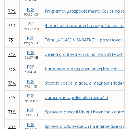
PDF
729.
Programový rozpočet mesta Košice na rok 
83,35 KB
ZIP
730.
4. zmena Programového rozpočtu mesta Koš
789,76 KB
PDF
731.
Témy „KOŠICE V SKRATKE“ – pozastavený v
125,16 KB
PDF
732.
Zelená grantová výzva na rok 2021 – schvá
156,27 KB
PDF
733.
Harmonogram prípravy novej Koncepcie roz
77,04 KB
PDF
734.
Starostlivosť o mládež a možnosť zriadeni
77,21 KB
PDF
735.
Zámer participatívneho rozpočtu
76,48 KB
PDF
736.
Správa o činnosti Útvaru hlavného kontroló
84,09 KB
PDF
737.
Správa o odpovediach na interpelácie a dop