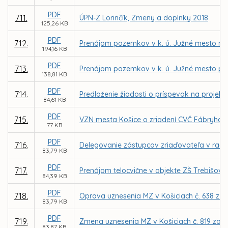
PDF
711.
ÚPN-Z Lorinčík, Zmeny a doplnky 2018
125,26 KB
PDF
712.
Prenájom pozemkov v k. ú. Južné mesto na 
194,16 KB
PDF
713.
Prenájom pozemkov v k. ú. Južné mesto pr
138,81 KB
PDF
714.
Predloženie žiadosti o príspevok na projek
84,61 KB
PDF
715.
VZN mesta Košice o zriadení CVČ Fábryho 4
77 KB
PDF
716.
Delegovanie zástupcov zriaďovateľa v radá
83,79 KB
PDF
717.
Prenájom telocvične v objekte ZŠ Trebišovs
84,39 KB
PDF
718.
Oprava uznesenia MZ v Košiciach č. 638 z 11.
83,79 KB
PDF
719.
Zmena uznesenia MZ v Košiciach č. 819 zo dň
83,87 KB