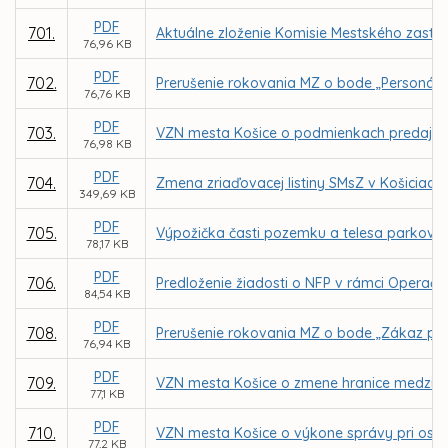
PDF
701.
Aktuálne zloženie Komisie Mestského zastup
76,96 KB
PDF
702.
Prerušenie rokovania MZ o bode „Personáln
76,76 KB
PDF
703.
VZN mesta Košice o podmienkach predaja n
76,98 KB
PDF
704.
Zmena zriaďovacej listiny SMsZ v Košiciach
349,69 KB
PDF
705.
Výpožička časti pozemku a telesa parkovisk
78,17 KB
PDF
706.
Predloženie žiadosti o NFP v rámci Operačn
84,54 KB
PDF
708.
Prerušenie rokovania MZ o bode „Zákaz pre
76,94 KB
PDF
709.
VZN mesta Košice o zmene hranice medzi MČ 
77,1 KB
PDF
710.
VZN mesta Košice o výkone správy pri osob
77,2 KB