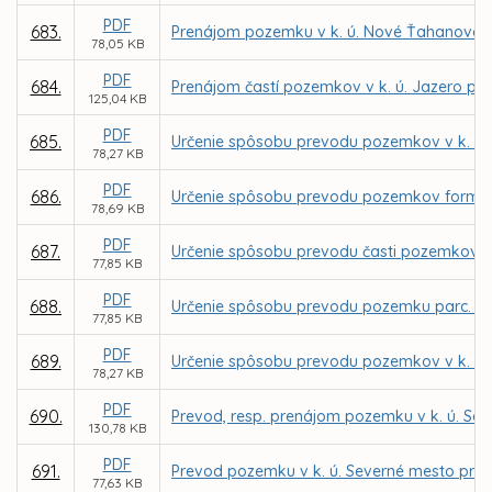
PDF
683.
Prenájom pozemku v k. ú. Nové Ťahanovce z
78,05 KB
PDF
684.
Prenájom častí pozemkov v k. ú. Jazero pre
125,04 KB
PDF
685.
Určenie spôsobu prevodu pozemkov v k. ú. 
78,27 KB
PDF
686.
Určenie spôsobu prevodu pozemkov formou 
78,69 KB
PDF
687.
Určenie spôsobu prevodu časti pozemkov v 
77,85 KB
PDF
688.
Určenie spôsobu prevodu pozemku parc. č. 
77,85 KB
PDF
689.
Určenie spôsobu prevodu pozemkov v k. ú. 
78,27 KB
PDF
690.
Prevod, resp. prenájom pozemku v k. ú. Sev
130,78 KB
PDF
691.
Prevod pozemku v k. ú. Severné mesto pre 
77,63 KB