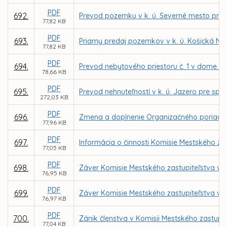
PDF
692.
Prevod pozemku v k. ú. Severné mesto pre 
77,82 KB
PDF
693.
Priamy predaj pozemkov v k. ú. Košická N
77,82 KB
PDF
694.
Prevod nebytového priestoru č. 1 v dome na
78,66 KB
PDF
695.
Prevod nehnuteľností v k. ú. Jazero pre spol
272,03 KB
PDF
696.
Zmena a doplnenie Organizačného poriadku 
77,96 KB
PDF
697.
Informácia o činnosti Komisie Mestského zas
77,05 KB
PDF
698.
Záver Komisie Mestského zastupiteľstva v Ko
76,95 KB
PDF
699.
Záver Komisie Mestského zastupiteľstva v Ko
76,97 KB
PDF
700.
Zánik členstva v Komisii Mestského zastupit
77,04 KB