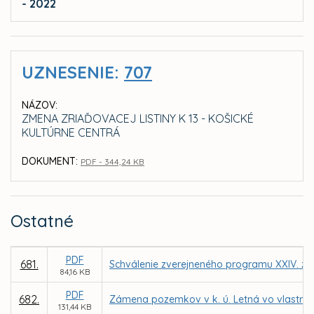
- 2022
UZNESENIE:
707
NÁZOV:
ZMENA ZRIAĎOVACEJ LISTINY K 13 - KOŠICKÉ
KULTÚRNE CENTRÁ
DOKUMENT:
PDF - 344,24 KB
Ostatné
PDF
681.
Schválenie zverejneného programu XXIV. za
84,16 KB
PDF
682.
Zámena pozemkov v k. ú. Letná vo vlastníc
131,44 KB