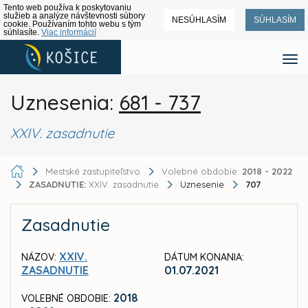
Tento web používa k poskytovaniu
služieb a analýze návštevnosti súbory
NESÚHLASÍM
SÚHLASÍM
cookie. Používaním tohto webu s tým
súhlasíte.
Viac informácií
Uznesenia:
681 - 737
XXIV. zasadnutie
Mestské zastupiteľstvo
Volebné obdobie:
2018 - 2022
ZASADNUTIE:
XXIV. zasadnutie
Uznesenie
707
Zasadnutie
XXIV.
NÁZOV:
DÁTUM KONANIA:
ZASADNUTIE
01.07.2021
2018
VOLEBNÉ OBDOBIE: