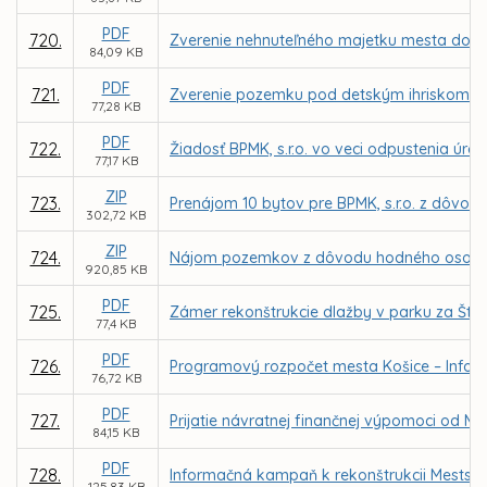
PDF
720.
Zverenie nehnuteľného majetku mesta do sp
84,09 KB
PDF
721.
Zverenie pozemku pod detským ihriskom (L
77,28 KB
PDF
722.
Žiadosť BPMK, s.r.o. vo veci odpustenia úr
77,17 KB
ZIP
723.
Prenájom 10 bytov pre BPMK, s.r.o. z dôvod
302,72 KB
ZIP
724.
Nájom pozemkov z dôvodu hodného osobitnéh
920,85 KB
PDF
725.
Zámer rekonštrukcie dlažby v parku za Št
77,4 KB
PDF
726.
Programový rozpočet mesta Košice – Inform
76,72 KB
PDF
727.
Prijatie návratnej finančnej výpomoci od M
84,15 KB
PDF
728.
Informačná kampaň k rekonštrukcii Mestske
125,83 KB