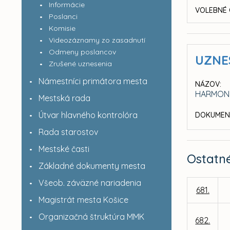
Informácie
VOLEBNÉ 
Poslanci
Komisie
Videozáznamy zo zasadnutí
Odmeny poslancov
UZNE
Zrušené uznesenia
Námestníci primátora mesta
NÁZOV:
HARMONO
Mestská rada
Útvar hlavného kontrolóra
DOKUMEN
Rada starostov
Mestské časti
Ostatn
Základné dokumenty mesta
Všeob. záväzné nariadenia
681.
Magistrát mesta Košice
Organizačná štruktúra MMK
682.