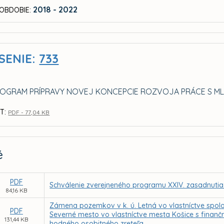
2018 - 2022
OBDOBIE:
SENIE:
733
GRAM PRÍPRAVY NOVEJ KONCEPCIE ROZVOJA PRÁCE S MLÁ
T:
PDF - 77,04 KB
é
PDF
Schválenie zverejneného programu XXIV. zasadnutia
84,16 KB
Zámena pozemkov v k. ú. Letná vo vlastníctve spoloč
PDF
Severné mesto vo vlastníctve mesta Košice s fina
131,44 KB
hodného osobitného zreteľa