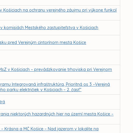
v Košiciach na ochranu verejného záujmu pri výkone funkcií
v komisiách Mestského zastupiteľstva v Košiciach
sku pred Verejným cintorínom mesta Košice
MsZ v Košiciach – prevádzkovanie trhoviska pri Verejnom
amu Integrovaná infraštruktúra, Prioritná os 3 –Verejná
 parku električiek v Košiciach – 2. časť“
trá
nia niektorých hazardných hier na území mesta Košice –
– Krásna a MČ Košice – Nad jazerom v lokalite na