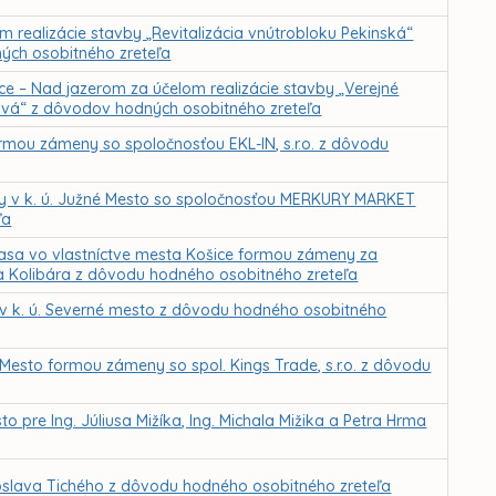
realizácie stavby „Revitalizácia vnútrobloku Pekinská“
ých osobitného zreteľa
ce – Nad jazerom za účelom realizácie stavby „Verejné
ková“ z dôvodov hodných osobitného zreteľa
rmou zámeny so spoločnosťou EKL-IN, s.r.o. z dôvodu
 v k. ú. Južné Mesto so spoločnosťou MERKURY MARKET
ľa
rasa vo vlastníctve mesta Košice formou zámeny za
ka Kolibára z dôvodu hodného osobitného zreteľa
 v k. ú. Severné mesto z dôvodu hodného osobitného
esto formou zámeny so spol. Kings Trade, s.r.o. z dôvodu
 pre Ing. Júliusa Mižíka, Ing. Michala Mižika a Petra Hrma
oslava Tichého z dôvodu hodného osobitného zreteľa