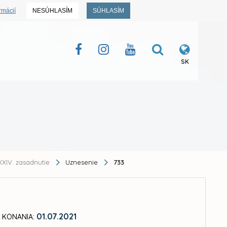
rmácií
NESÚHLASÍM
SÚHLASÍM
SK
XIV. zasadnutie
Uznesenie
733
01.07.2021
 KONANIA: