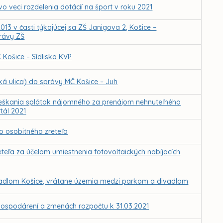
vo veci rozdelenia dotácií na šport v roku 2021
013 v časti týkajúcej sa ZŠ Janigova 2, Košice –
rávy ZŠ
Košice – Sídlisko KVP
 ulica) do správy MČ Košice – Juh
omeškania splátok nájomného za prenájom nehnuteľného
tál 2021
o osobitného zreteľa
ľa za účelom umiestnenia fotovoltaických nabíjacích
vadlom Košice, vrátane územia medzi parkom a divadlom
hospodárení a zmenách rozpočtu k 31.03.2021