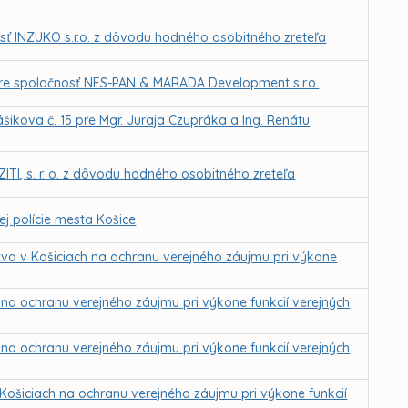
sť INZUKO s.r.o. z dôvodu hodného osobitného zreteľa
pre spoločnosť NES-PAN & MARADA Development s.r.o.
šikova č. 15 pre Mgr. Juraja Czupráka a Ing. Renátu
ZITI, s. r. o. z dôvodu hodného osobitného zreteľa
j polície mesta Košice
stva v Košiciach na ochranu verejného záujmu pri výkone
 na ochranu verejného záujmu pri výkone funkcií verejných
 na ochranu verejného záujmu pri výkone funkcií verejných
 Košiciach na ochranu verejného záujmu pri výkone funkcií