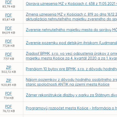
PDF
Oprava uznesenia MZ v Košiciach č. 638 z 11.05.2021 
83,79 KB
Zmena uznesenia MZ v Košiciach č. 819 zo dňa 16.12.2
PDF
aktualizácia nehnuteľného majetku zvereného do sp
83,87 KB
PDF
Zverenie nehnuteľného majetku mesta do správy MČ 
84,09 KB
PDF
Zverenie pozemku pod detským ihriskom (Ludmanská
77,28 KB
Žiadosť BPMK, s.r.o. vo veci odpustenia úrokov z 
PDF
majetku mesta Košice za 4. kvartál 2020 a za 1. kvar
77,17 KB
ZIP
Prenájom 10 bytov pre BPMK, s.r.o. z dôvodu hodnéh
302,72 KB
Nájom pozemkov z dôvodu hodného osobitného zrete
ZIP
staníc spoločnosti ANTIK na území mesta Košice
920,85 KB
PDF
Zámer rekonštrukcie dlažby v parku za Štátnym di
77,4 KB
PDF
Programový rozpočet mesta Košice – Informácia o 
76,72 KB