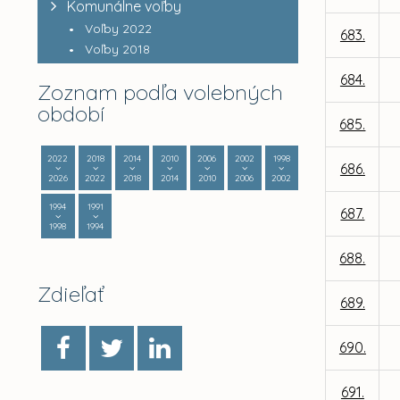
Komunálne voľby
Voľby 2022
683.
Voľby 2018
684.
Zoznam podľa volebných
období
685.
2022
2018
2014
2010
2006
2002
1998
686.
2026
2022
2018
2014
2010
2006
2002
1994
1991
687.
1998
1994
688.
Zdieľať
689.
690.
691.