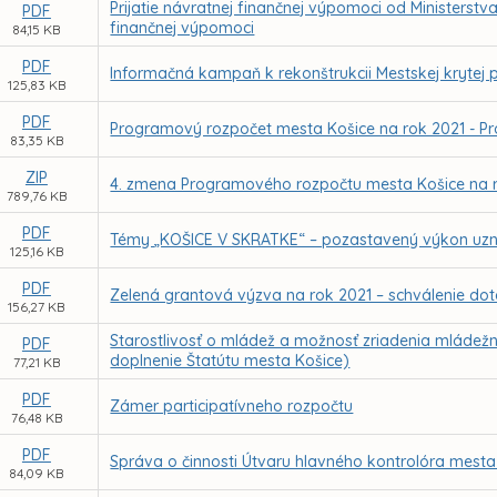
Prijatie návratnej finančnej výpomoci od Ministerst
PDF
finančnej výpomoci
84,15 KB
PDF
Informačná kampaň k rekonštrukcii Mestskej krytej 
125,83 KB
PDF
Programový rozpočet mesta Košice na rok 2021 - P
83,35 KB
ZIP
4. zmena Programového rozpočtu mesta Košice na 
789,76 KB
PDF
Témy „KOŠICE V SKRATKE“ – pozastavený výkon uzn
125,16 KB
PDF
Zelená grantová výzva na rok 2021 – schválenie do
156,27 KB
Starostlivosť o mládež a možnosť zriadenia mládež
PDF
doplnenie Štatútu mesta Košice)
77,21 KB
PDF
Zámer participatívneho rozpočtu
76,48 KB
PDF
Správa o činnosti Útvaru hlavného kontrolóra mesta
84,09 KB