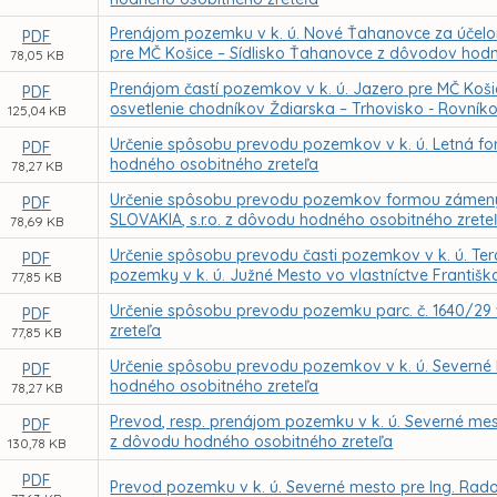
Prenájom pozemku v k. ú. Nové Ťahanovce za účelom 
PDF
pre MČ Košice – Sídlisko Ťahanovce z dôvodov hodn
78,05 KB
Prenájom častí pozemkov v k. ú. Jazero pre MČ Koši
PDF
osvetlenie chodníkov Ždiarska – Trhovisko - Rovní
125,04 KB
Určenie spôsobu prevodu pozemkov v k. ú. Letná fo
PDF
hodného osobitného zreteľa
78,27 KB
Určenie spôsobu prevodu pozemkov formou zámeny
PDF
SLOVAKIA, s.r.o. z dôvodu hodného osobitného zrete
78,69 KB
Určenie spôsobu prevodu časti pozemkov v k. ú. Te
PDF
pozemky v k. ú. Južné Mesto vo vlastníctve Františ
77,85 KB
Určenie spôsobu prevodu pozemku parc. č. 1640/29
PDF
zreteľa
77,85 KB
Určenie spôsobu prevodu pozemkov v k. ú. Severné M
PDF
hodného osobitného zreteľa
78,27 KB
Prevod, resp. prenájom pozemku v k. ú. Severné mesto
PDF
z dôvodu hodného osobitného zreteľa
130,78 KB
PDF
Prevod pozemku v k. ú. Severné mesto pre Ing. Rad