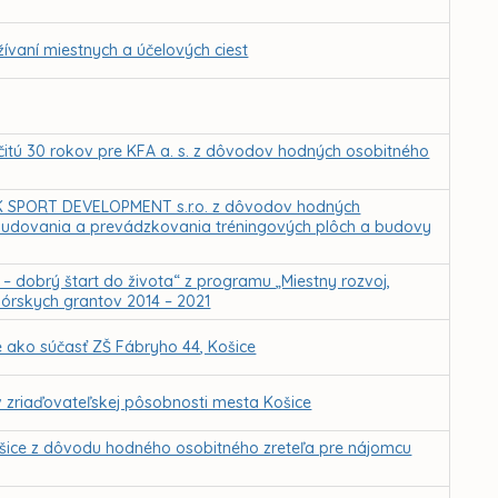
ívaní miestnych a účelových ciest
itú 30 rokov pre KFA a. s. z dôvodov hodných osobitného
K SPORT DEVELOPMENT s.r.o. z dôvodov hodných
budovania a prevádzkovania tréningových plôch a budovy
– dobrý štart do života“ z programu „Miestny rozvoj,
órskych grantov 2014 – 2021
e ako súčasť ZŠ Fábryho 44, Košice
v zriaďovateľskej pôsobnosti mesta Košice
Košice z dôvodu hodného osobitného zreteľa pre nájomcu