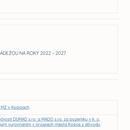
DEŽOU NA ROKY 2022 – 2027
 MZ v Košiciach
ností DUMAD s.r.o. a MADO s.r.o. za pozemky v k. ú.
nčným vyrovnaním v prospech mesta Košice z dôvodu