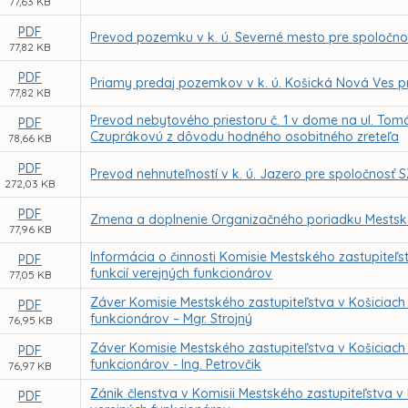
77,63 KB
PDF
Prevod pozemku v k. ú. Severné mesto pre spoločno
77,82 KB
PDF
Priamy predaj pozemkov v k. ú. Košická Nová Ves 
77,82 KB
Prevod nebytového priestoru č. 1 v dome na ul. Tomá
PDF
Czuprákovú z dôvodu hodného osobitného zreteľa
78,66 KB
PDF
Prevod nehnuteľností v k. ú. Jazero pre spoločnosť S
272,03 KB
PDF
Zmena a doplnenie Organizačného poriadku Mestske
77,96 KB
Informácia o činnosti Komisie Mestského zastupiteľ
PDF
funkcií verejných funkcionárov
77,05 KB
Záver Komisie Mestského zastupiteľstva v Košiciach
PDF
funkcionárov – Mgr. Strojný
76,95 KB
Záver Komisie Mestského zastupiteľstva v Košiciach
PDF
funkcionárov - Ing. Petrovčik
76,97 KB
Zánik členstva v Komisii Mestského zastupiteľstva v
PDF