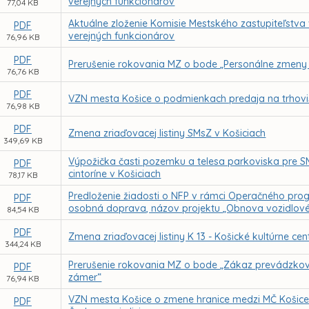
verejných funkcionárov
77,04 KB
Aktuálne zloženie Komisie Mestského zastupiteľstva 
PDF
verejných funkcionárov
76,96 KB
PDF
Prerušenie rokovania MZ o bode „Personálne zmeny 
76,76 KB
PDF
VZN mesta Košice o podmienkach predaja na trhovi
76,98 KB
PDF
Zmena zriaďovacej listiny SMsZ v Košiciach
349,69 KB
Výpožička časti pozemku a telesa parkoviska pre S
PDF
cintoríne v Košiciach
78,17 KB
Predloženie žiadosti o NFP v rámci Operačného progr
PDF
osobná doprava, názov projektu „Obnova vozidlového
84,54 KB
PDF
Zmena zriaďovacej listiny K 13 - Košické kultúrne cen
344,24 KB
Prerušenie rokovania MZ o bode „Zákaz prevádzkova
PDF
zámer“
76,94 KB
VZN mesta Košice o zmene hranice medzi MČ Košice 
PDF