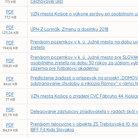
Čechovovej ulici
77,1 KB
PDF
VZN mesta Košice o výkone správy pri osobitnom už
77,2 KB
PDF
ÚPN-Z Lorinčík, Zmeny a doplnky 2018
125,26 KB
Prenájom pozemkov v k. ú. Južné mesto na dobu urč
PDF
zreteľa
194,16 KB
Prenájom pozemkov v k. ú. Južné mesto pre SLOVA
PDF
osobitného zreteľa na dobu 30 rokov za účelom vy
138,81 KB
zázemia pre futbalovú akadémiu
Predloženie žiadosti o príspevok na projekt „DOMOV 
PDF
odstraňovanie chudoby a inklúzia Rómov“ v rámci N
84,61 KB
PDF
VZN mesta Košice o zriadení CVČ Fábryho 44, Košic
77 KB
PDF
Delegovanie zástupcov zriaďovateľa v radách škôl 
83,79 KB
Prenájom telocvične v objekte ZŠ Trebišovská 10, 
PDF
IBFF Fit Kids Slovakia
84,39 KB