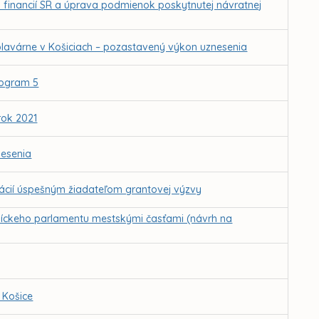
va financií SR a úprava podmienok poskytnutej návratnej
plavárne v Košiciach – pozastavený výkon uznesenia
rogram 5
rok 2021
esenia
tácií úspešným žiadateľom grantovej výzvy
níckeho parlamentu mestskými časťami (návrh na
 Košice