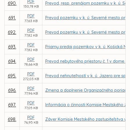
PDF
690.
Prevod, resp. prenájom pozemku v k. ú. Sev
130,78 KB
PDF
691.
Prevod pozemku v k. ú. Severné mesto pre 
77,63 KB
PDF
692.
Prevod pozemku v k. ú. Severné mesto pre 
77,82 KB
PDF
693.
Priamy predaj pozemkov v k. ú. Košická N
77,82 KB
PDF
694.
Prevod nebytového priestoru č. 1 v dome na
78,66 KB
PDF
695.
Prevod nehnuteľností v k. ú. Jazero pre spol
272,03 KB
PDF
696.
Zmena a doplnenie Organizačného poriadku 
77,96 KB
PDF
697.
Informácia o činnosti Komisie Mestského zas
77,05 KB
PDF
698.
Záver Komisie Mestského zastupiteľstva v Ko
76,95 KB