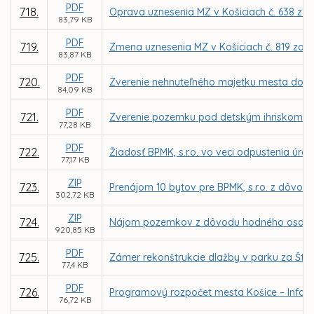
PDF
718.
Oprava uznesenia MZ v Košiciach č. 638 z 11.
83,79 KB
PDF
719.
Zmena uznesenia MZ v Košiciach č. 819 zo dň
83,87 KB
PDF
720.
Zverenie nehnuteľného majetku mesta do sp
84,09 KB
PDF
721.
Zverenie pozemku pod detským ihriskom (L
77,28 KB
PDF
722.
Žiadosť BPMK, s.r.o. vo veci odpustenia úr
77,17 KB
ZIP
723.
Prenájom 10 bytov pre BPMK, s.r.o. z dôvod
302,72 KB
ZIP
724.
Nájom pozemkov z dôvodu hodného osobitnéh
920,85 KB
PDF
725.
Zámer rekonštrukcie dlažby v parku za Št
77,4 KB
PDF
726.
Programový rozpočet mesta Košice – Inform
76,72 KB