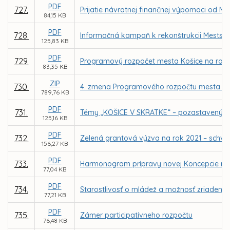
PDF
727.
Prijatie návratnej finančnej výpomoci od M
84,15 KB
PDF
728.
Informačná kampaň k rekonštrukcii Mestske
125,83 KB
PDF
729.
Programový rozpočet mesta Košice na rok 
83,35 KB
ZIP
730.
4. zmena Programového rozpočtu mesta Koš
789,76 KB
PDF
731.
Témy „KOŠICE V SKRATKE“ – pozastavený v
125,16 KB
PDF
732.
Zelená grantová výzva na rok 2021 – schvá
156,27 KB
PDF
733.
Harmonogram prípravy novej Koncepcie roz
77,04 KB
PDF
734.
Starostlivosť o mládež a možnosť zriadeni
77,21 KB
PDF
735.
Zámer participatívneho rozpočtu
76,48 KB