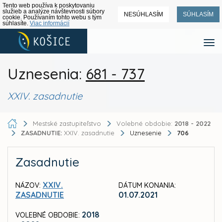
Tento web používa k poskytovaniu
služieb a analýze návštevnosti súbory
NESÚHLASÍM
SÚHLASÍM
cookie. Používaním tohto webu s tým
súhlasíte.
Viac informácií
Uznesenia:
681 - 737
XXIV. zasadnutie
Mestské zastupiteľstvo
Volebné obdobie:
2018 - 2022
ZASADNUTIE:
XXIV. zasadnutie
Uznesenie
706
Zasadnutie
XXIV.
NÁZOV:
DÁTUM KONANIA:
ZASADNUTIE
01.07.2021
2018
VOLEBNÉ OBDOBIE: