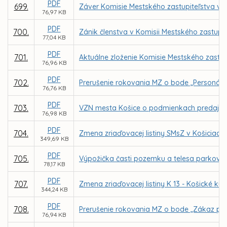
PDF
699.
Záver Komisie Mestského zastupiteľstva v Ko
76,97 KB
PDF
700.
Zánik členstva v Komisii Mestského zastupit
77,04 KB
PDF
701.
Aktuálne zloženie Komisie Mestského zastup
76,96 KB
PDF
702.
Prerušenie rokovania MZ o bode „Personáln
76,76 KB
PDF
703.
VZN mesta Košice o podmienkach predaja n
76,98 KB
PDF
704.
Zmena zriaďovacej listiny SMsZ v Košiciach
349,69 KB
PDF
705.
Výpožička časti pozemku a telesa parkovisk
78,17 KB
PDF
707.
Zmena zriaďovacej listiny K 13 - Košické kul
344,24 KB
PDF
708.
Prerušenie rokovania MZ o bode „Zákaz pre
76,94 KB