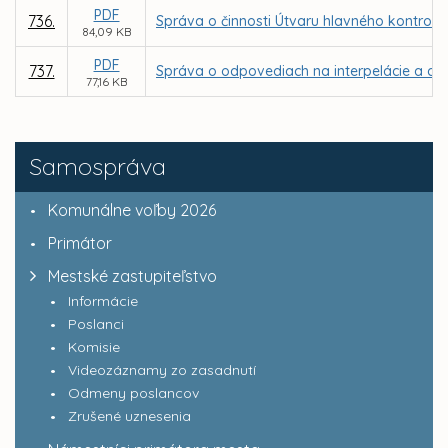
PDF
736.
Správa o činnosti Útvaru hlavného kontroló
84,09 KB
PDF
737.
Správa o odpovediach na interpelácie a dop
77,16 KB
Samospráva
Komunálne voľby 2026
Primátor
Mestské zastupiteľstvo
Informácie
Poslanci
Komisie
Videozáznamy zo zasadnutí
Odmeny poslancov
Zrušené uznesenia