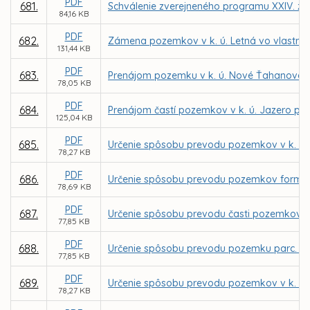
PDF
681.
Schválenie zverejneného programu XXIV. za
84,16 KB
PDF
682.
Zámena pozemkov v k. ú. Letná vo vlastníc
131,44 KB
PDF
683.
Prenájom pozemku v k. ú. Nové Ťahanovce z
78,05 KB
PDF
684.
Prenájom častí pozemkov v k. ú. Jazero pre
125,04 KB
PDF
685.
Určenie spôsobu prevodu pozemkov v k. ú. 
78,27 KB
PDF
686.
Určenie spôsobu prevodu pozemkov formou 
78,69 KB
PDF
687.
Určenie spôsobu prevodu časti pozemkov v 
77,85 KB
PDF
688.
Určenie spôsobu prevodu pozemku parc. č. 
77,85 KB
PDF
689.
Určenie spôsobu prevodu pozemkov v k. ú. 
78,27 KB