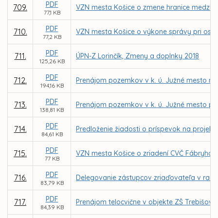
PDF
709.
VZN mesta Košice o zmene hranice medzi MČ 
77,1 KB
PDF
710.
VZN mesta Košice o výkone správy pri osob
77,2 KB
PDF
711.
ÚPN-Z Lorinčík, Zmeny a doplnky 2018
125,26 KB
PDF
712.
Prenájom pozemkov v k. ú. Južné mesto na 
194,16 KB
PDF
713.
Prenájom pozemkov v k. ú. Južné mesto pr
138,81 KB
PDF
714.
Predloženie žiadosti o príspevok na projek
84,61 KB
PDF
715.
VZN mesta Košice o zriadení CVČ Fábryho 4
77 KB
PDF
716.
Delegovanie zástupcov zriaďovateľa v radá
83,79 KB
PDF
717.
Prenájom telocvične v objekte ZŠ Trebišovs
84,39 KB