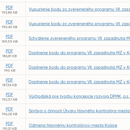
PDF
Vypustenie bodu zo zverejneného programu VII. zas
193,88 KB
PDF
Vypustenie bodu zo zverejneného programu VII. zas
190,43 KB
PDF
Schválenie zverejneného programu VII. zasadnutia M
189,59 KB
PDF
Doplnenie bodu do programu VII. zasadnutia MZ v K
186,81 KB
PDF
Doplnenie bodu do programu VII. zasadnutia MZ v K
190 KB
PDF
Doplnenie bodu do programu VII. zasadnutia MZ v K
187,54 KB
PDF
Východiská pre tvorbu koncepcie rozvoja DPMK, a.s.
192,57 KB
PDF
Správa o činnosti Útvaru hlavného kontrolóra mesta
196,28 KB
PDF
Odmena hlavnému kontrolórovi mesta Košice
191,01 KB