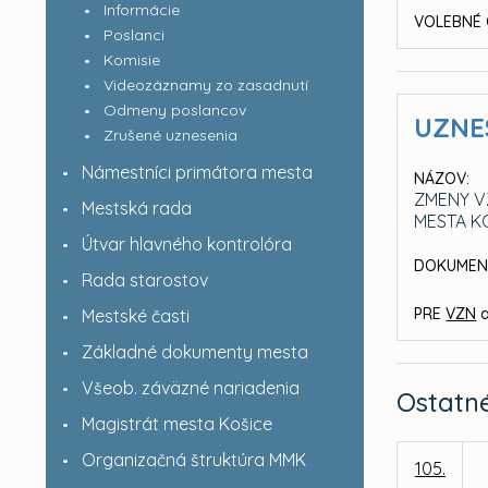
Informácie
VOLEBNÉ 
Poslanci
Komisie
Videozáznamy zo zasadnutí
Odmeny poslancov
UZNE
Zrušené uznesenia
Námestníci primátora mesta
NÁZOV:
ZMENY V
Mestská rada
MESTA K
Útvar hlavného kontrolóra
DOKUMEN
Rada starostov
PRE
VZN
a
Mestské časti
Základné dokumenty mesta
Všeob. záväzné nariadenia
Ostatn
Magistrát mesta Košice
Organizačná štruktúra MMK
105.