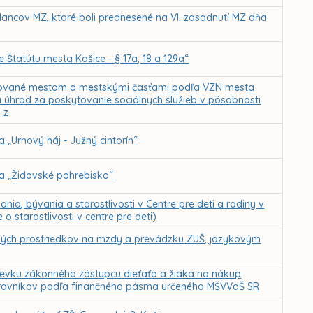
ancov MZ, ktoré boli prednesené na VI. zasadnutí MZ dňa
Štatútu mesta Košice - § 17a, 18 a 129a“
kytované mestom a mestskými časťami podľa VZN mesta
a úhrad za poskytovanie sociálnych služieb v pôsobnosti
 z
„Urnový háj - Južný cintorín“
a „Židovské pohrebisko“
a, bývania a starostlivosti v Centre pre deti a rodiny v
o starostlivosti v centre pre deti)
čných prostriedkov na mzdy a prevádzku ZUŠ, jazykovým
pevku zákonného zástupcu dieťaťa a žiaka na nákup
 stravníkov podľa finančného pásma určeného MŠVVaŠ SR