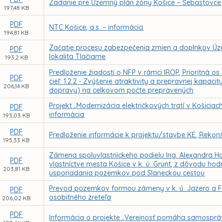
Zadanie pre Územný plán zóny Košice – Šebastovce
197,48 KB
PDF
NTC Košice, a.s. – informácia
194,81 KB
Začatie procesu zabezpečenia zmien a doplnkov Úz
PDF
lokalita Tlačiarne
193,2 KB
Predloženie žiadosti o NFP v rámci IROP, Prioritná o
PDF
cieľ: 1.2.2 - Zvýšenie atraktivity a prepravnej kapa
206,14 KB
dopravy) na celkovom počte prepravených
Projekt „Modernizácia električkových tratí v Košiciac
PDF
informácia
193,03 KB
PDF
Predloženie informácie k projektu/stavbe KE, Rekonš
195,33 KB
Zámena spoluvlastníckeho podielu Ing. Alexandra 
PDF
vlastníctve mesta Košice v k. ú. Grunt, z dôvodu 
203,81 KB
usporiadania pozemkov pod Slaneckou cestou
Prevod pozemkov formou zámeny v k. ú. Jazero a F
PDF
osobitného zreteľa
206,02 KB
PDF
Informácia o projekte „Verejnosť pomáha samospráve