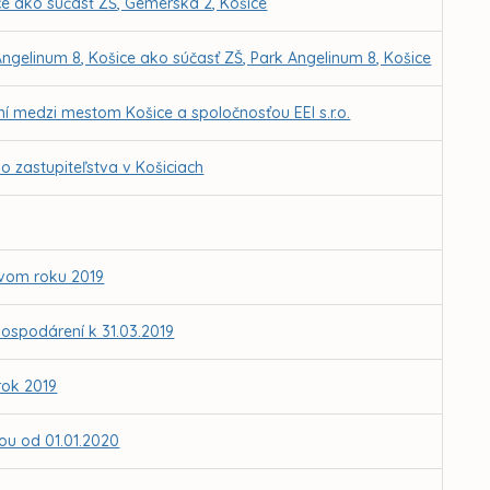
ce ako súčasť ZŠ, Gemerská 2, Košice
ngelinum 8, Košice ako súčasť ZŠ, Park Angelinum 8, Košice
medzi mestom Košice a spoločnosťou EEI s.r.o.
 zastupiteľstva v Košiciach
ovom roku 2019
ospodárení k 31.03.2019
rok 2019
ťou od 01.01.2020