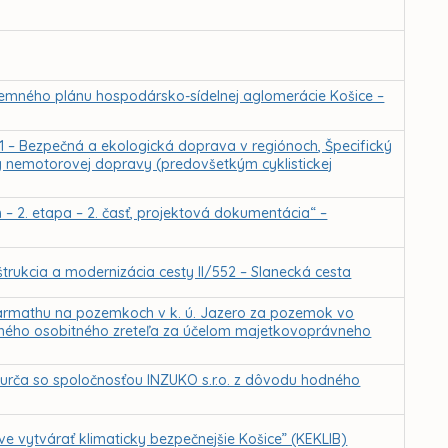
emného plánu hospodársko-sídelnej aglomerácie Košice –
s 1 – Bezpečná a ekologická doprava v regiónoch, Špecifický
city nemotorovej dopravy (predovšetkým cyklistickej
h – 2. etapa – 2. časť, projektová dokumentácia“ –
trukcia a modernizácia cesty II/552 – Slanecká cesta
Harmathu na pozemkoch v k. ú. Jazero za pozemok vo
hodného osobitného zreteľa za účelom majetkovoprávneho
urča so spoločnosťou INZUKO s.r.o. z dôvodu hodného
 vytvárať klimaticky bezpečnejšie Košice” (KEKLIB)