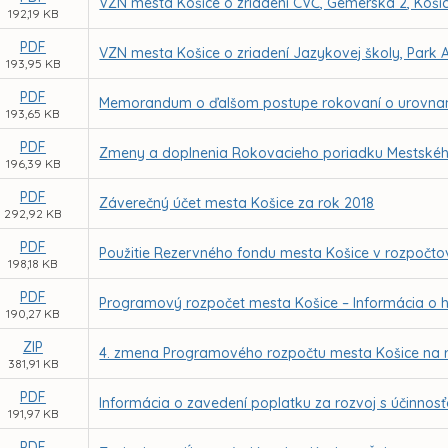
VZN mesta Košice o zriadení CVČ, Gemerská 2, Koši
192,19 KB
PDF
VZN mesta Košice o zriadení Jazykovej školy, Park A
193,95 KB
PDF
Memorandum o ďalšom postupe rokovaní o urovnaní 
193,65 KB
PDF
Zmeny a doplnenia Rokovacieho poriadku Mestského
196,39 KB
PDF
Záverečný účet mesta Košice za rok 2018
292,92 KB
PDF
Použitie Rezervného fondu mesta Košice v rozpočt
198,18 KB
PDF
Programový rozpočet mesta Košice – Informácia o h
190,27 KB
ZIP
4. zmena Programového rozpočtu mesta Košice na 
381,91 KB
PDF
Informácia o zavedení poplatku za rozvoj s účinnos
191,97 KB
PDF