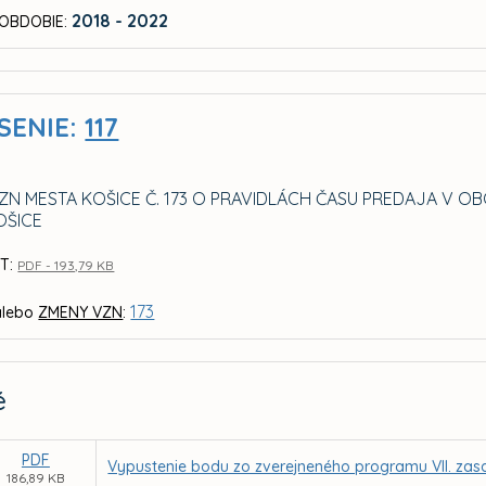
2018 - 2022
OBDOBIE:
SENIE:
117
ZN MESTA KOŠICE Č. 173 O PRAVIDLÁCH ČASU PREDAJA V O
OŠICE
T:
PDF - 193,79 KB
173
lebo
ZMENY VZN
:
é
PDF
Vypustenie bodu zo zverejneného programu VII. zas
186,89 KB