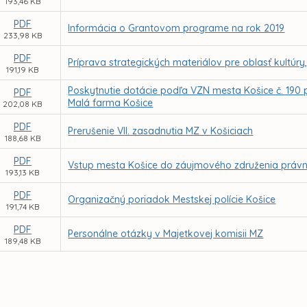
193,46 KB
PDF
Informácia o Grantovom programe na rok 2019
233,98 KB
PDF
Príprava strategických materiálov pre oblasť kultúry
191,19 KB
Poskytnutie dotácie podľa VZN mesta Košice č. 190 p
PDF
Malá farma Košice
202,08 KB
PDF
Prerušenie VII. zasadnutia MZ v Košiciach
188,68 KB
PDF
Vstup mesta Košice do záujmového združenia právn
193,13 KB
PDF
Organizačný poriadok Mestskej polície Košice
191,74 KB
PDF
Personálne otázky v Majetkovej komisii MZ
189,48 KB