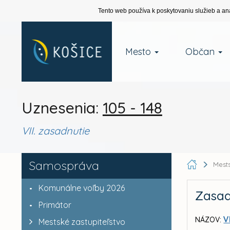
Tento web používa k poskytovaniu služieb a an
Mesto
Občan
Uznesenia:
105 - 148
VII. zasadnutie
Samospráva
Mests
Komunálne voľby 2026
Zasad
Primátor
V
NÁZOV:
Mestské zastupiteľstvo