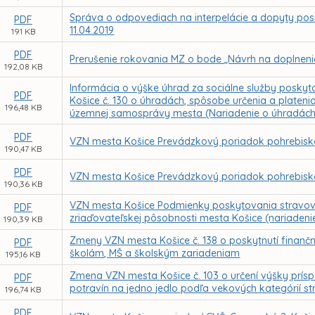
Správa o odpovediach na interpelácie a dopyty posl
PDF
11.04.2019
191 KB
PDF
Prerušenie rokovania MZ o bode „Návrh na doplnenie 
192,08 KB
Informácia o výške úhrad za sociálne služby pos
PDF
Košice č. 130 o úhradách, spôsobe určenia a plateni
196,48 KB
územnej samosprávy mesta (Nariadenie o úhradách
PDF
VZN mesta Košice Prevádzkový poriadok pohrebiska 
190,47 KB
PDF
VZN mesta Košice Prevádzkový poriadok pohrebisk
190,36 KB
VZN mesta Košice Podmienky poskytovania stravovani
PDF
zriaďovateľskej pôsobnosti mesta Košice (nariadenie 
190,39 KB
Zmeny VZN mesta Košice č. 138 o poskytnutí finan
PDF
školám, MŠ a školským zariadeniam
195,16 KB
Zmena VZN mesta Košice č. 103 o určení výšky prís
PDF
potravín na jedno jedlo podľa vekových kategórií
196,74 KB
PDF