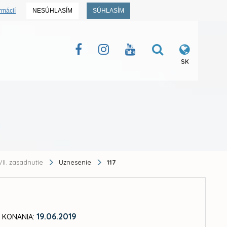
rmácií
NESÚHLASÍM
SÚHLASÍM
SK
II. zasadnutie
Uznesenie
117
19.06.2019
 KONANIA: