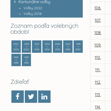
Komunálne voľby
106.
Voľby 2022
Voľby 2018
107.
Zoznam podľa volebných
období
108.
2022
2018
2014
2010
2006
2002
1998
109.
2026
2022
2018
2014
2010
2006
2002
110.
1994
1991
1998
1994
111.
Zdieľať
112.
113.
114.