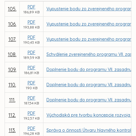
PDF
105.
Vypustenie bodu zo zverejneného programu V
186,89 KB
PDF
106.
Vypustenie bodu zo zverejneného programu V
193,88 KB
PDF
107.
Vypustenie bodu zo zverejneného programu V
190,43 KB
PDF
108.
Schválenie zverejneného programu VII. zasa
189,59 KB
PDF
109.
Doplnenie bodu do programu VII. zasadnutia
186,81 KB
PDF
110.
Doplnenie bodu do programu VII. zasadnutia
190 KB
PDF
111.
Doplnenie bodu do programu VII. zasadnutia
187,54 KB
PDF
112.
Východiská pre tvorbu koncepcie rozvoja DP
192,57 KB
PDF
113.
Správa o činnosti Útvaru hlavného kontroló
196,28 KB