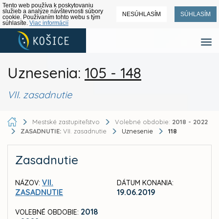
Tento web používa k poskytovaniu
služieb a analýze návštevnosti súbory
NESÚHLASÍM
SÚHLASÍM
cookie. Používaním tohto webu s tým
súhlasíte.
Viac informácií
Uznesenia:
105 - 148
VII. zasadnutie
Mestské zastupiteľstvo
Volebné obdobie:
2018 - 2022
ZASADNUTIE:
VII. zasadnutie
Uznesenie
118
Zasadnutie
VII.
NÁZOV:
DÁTUM KONANIA:
ZASADNUTIE
19.06.2019
2018
VOLEBNÉ OBDOBIE: