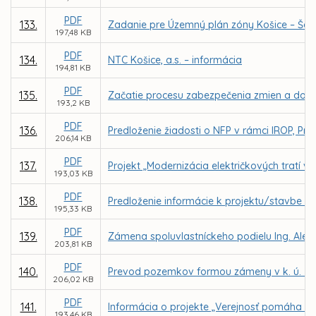
PDF
133.
Zadanie pre Územný plán zóny Košice – Še
197,48 KB
PDF
134.
NTC Košice, a.s. – informácia
194,81 KB
PDF
135.
Začatie procesu zabezpečenia zmien a dopl
193,2 KB
PDF
136.
Predloženie žiadosti o NFP v rámci IROP, Pr
206,14 KB
PDF
137.
Projekt „Modernizácia električkových tratí v
193,03 KB
PDF
138.
Predloženie informácie k projektu/stavbe KE
195,33 KB
PDF
139.
Zámena spoluvlastníckeho podielu Ing. Ale
203,81 KB
PDF
140.
Prevod pozemkov formou zámeny v k. ú. Jaz
206,02 KB
PDF
141.
Informácia o projekte „Verejnosť pomáha sa
193,46 KB