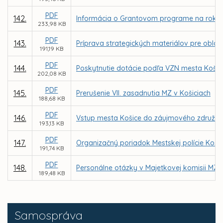
PDF
142.
Informácia o Grantovom programe na rok 2
233,98 KB
PDF
143.
Príprava strategických materiálov pre oblasť
191,19 KB
PDF
144.
Poskytnutie dotácie podľa VZN mesta Košice 
202,08 KB
PDF
145.
Prerušenie VII. zasadnutia MZ v Košiciach
188,68 KB
PDF
146.
Vstup mesta Košice do záujmového združeni
193,13 KB
PDF
147.
Organizačný poriadok Mestskej polície Koši
191,74 KB
PDF
148.
Personálne otázky v Majetkovej komisii MZ
189,48 KB
Samospráva