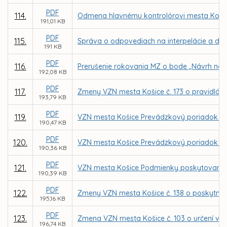
PDF
114.
Odmena hlavnému kontrolórovi mesta Koši
191,01 KB
PDF
115.
Správa o odpovediach na interpelácie a dop
191 KB
PDF
116.
Prerušenie rokovania MZ o bode „Návrh na do
192,08 KB
PDF
117.
Zmeny VZN mesta Košice č. 173 o pravidlác
193,79 KB
PDF
119.
VZN mesta Košice Prevádzkový poriadok pohr
190,47 KB
PDF
120.
VZN mesta Košice Prevádzkový poriadok po
190,36 KB
PDF
121.
VZN mesta Košice Podmienky poskytovania str
190,39 KB
PDF
122.
Zmeny VZN mesta Košice č. 138 o poskytnut
195,16 KB
PDF
123.
Zmena VZN mesta Košice č. 103 o určení vý
196,74 KB