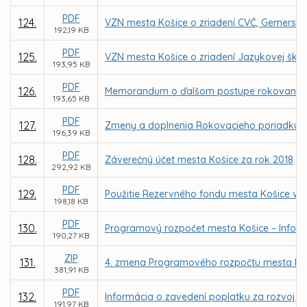
PDF
124.
VZN mesta Košice o zriadení CVČ, Gemerská 
192,19 KB
PDF
125.
VZN mesta Košice o zriadení Jazykovej školy
193,95 KB
PDF
126.
Memorandum o ďalšom postupe rokovaní o ur
193,65 KB
PDF
127.
Zmeny a doplnenia Rokovacieho poriadku Me
196,39 KB
PDF
128.
Záverečný účet mesta Košice za rok 2018
292,92 KB
PDF
129.
Použitie Rezervného fondu mesta Košice v 
198,18 KB
PDF
130.
Programový rozpočet mesta Košice – Inform
190,27 KB
ZIP
131.
4. zmena Programového rozpočtu mesta Koš
381,91 KB
PDF
132.
Informácia o zavedení poplatku za rozvoj s 
191,97 KB