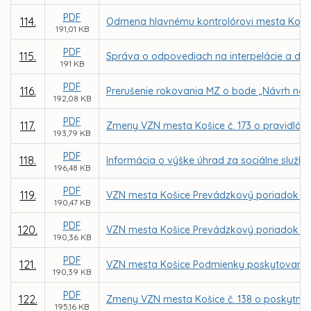
PDF
114.
Odmena hlavnému kontrolórovi mesta Koši
191,01 KB
PDF
115.
Správa o odpovediach na interpelácie a dop
191 KB
PDF
116.
Prerušenie rokovania MZ o bode „Návrh na do
192,08 KB
PDF
117.
Zmeny VZN mesta Košice č. 173 o pravidlác
193,79 KB
PDF
118.
Informácia o výške úhrad za sociálne služ
196,48 KB
PDF
119.
VZN mesta Košice Prevádzkový poriadok pohr
190,47 KB
PDF
120.
VZN mesta Košice Prevádzkový poriadok po
190,36 KB
PDF
121.
VZN mesta Košice Podmienky poskytovania str
190,39 KB
PDF
122.
Zmeny VZN mesta Košice č. 138 o poskytnut
195,16 KB