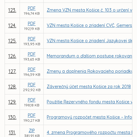
PDF
123.
Zmena VZN mesta Košice č. 103 o určení vý
196,74 KB
PDF
124.
VZN mesta Košice o zriadení CVČ, Gemerská 
192,19 KB
PDF
125.
VZN mesta Košice o zriadení Jazykovej školy
193,95 KB
PDF
126.
Memorandum o ďalšom postupe rokovaní o ur
193,65 KB
PDF
127.
Zmeny a doplnenia Rokovacieho poriadku Me
196,39 KB
PDF
128.
Záverečný účet mesta Košice za rok 2018
292,92 KB
PDF
129.
Použitie Rezervného fondu mesta Košice v 
198,18 KB
PDF
130.
Programový rozpočet mesta Košice – Inform
190,27 KB
ZIP
131.
4. zmena Programového rozpočtu mesta Koš
381,91 KB