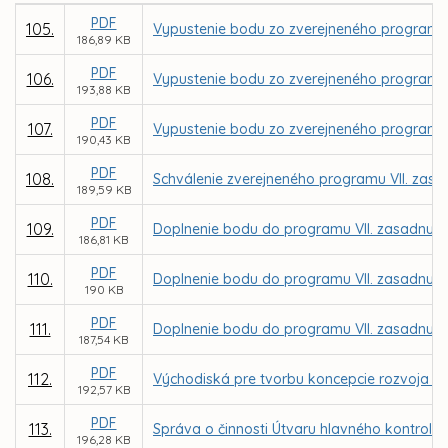
PDF
105.
Vypustenie bodu zo zverejneného programu V
186,89 KB
PDF
106.
Vypustenie bodu zo zverejneného programu V
193,88 KB
PDF
107.
Vypustenie bodu zo zverejneného programu V
190,43 KB
PDF
108.
Schválenie zverejneného programu VII. zasa
189,59 KB
PDF
109.
Doplnenie bodu do programu VII. zasadnutia
186,81 KB
PDF
110.
Doplnenie bodu do programu VII. zasadnutia
190 KB
PDF
111.
Doplnenie bodu do programu VII. zasadnutia
187,54 KB
PDF
112.
Východiská pre tvorbu koncepcie rozvoja DP
192,57 KB
PDF
113.
Správa o činnosti Útvaru hlavného kontroló
196,28 KB