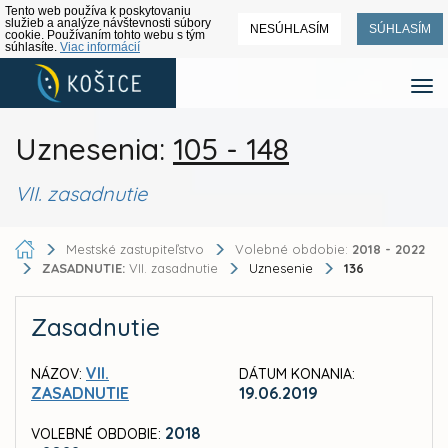
Tento web používa k poskytovaniu
služieb a analýze návštevnosti súbory
NESÚHLASÍM
SÚHLASÍM
cookie. Používaním tohto webu s tým
súhlasíte.
Viac informácií
Uznesenia:
105 - 148
VII. zasadnutie
Mestské zastupiteľstvo
Volebné obdobie:
2018 - 2022
ZASADNUTIE:
VII. zasadnutie
Uznesenie
136
Zasadnutie
VII.
NÁZOV:
DÁTUM KONANIA:
ZASADNUTIE
19.06.2019
2018
VOLEBNÉ OBDOBIE: