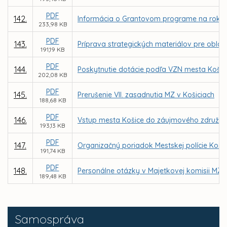
PDF
142.
Informácia o Grantovom programe na rok 2
233,98 KB
PDF
143.
Príprava strategických materiálov pre oblasť
191,19 KB
PDF
144.
Poskytnutie dotácie podľa VZN mesta Košice 
202,08 KB
PDF
145.
Prerušenie VII. zasadnutia MZ v Košiciach
188,68 KB
PDF
146.
Vstup mesta Košice do záujmového združeni
193,13 KB
PDF
147.
Organizačný poriadok Mestskej polície Koši
191,74 KB
PDF
148.
Personálne otázky v Majetkovej komisii MZ
189,48 KB
Samospráva