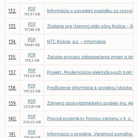
PDF
132.
Informácia o zavedení poplatku za rozvoj s 
191,97 KB
PDF
133.
Zadanie pre Územný plán zóny Košice – Še
197,48 KB
PDF
134.
NTC Košice, a.s. – informácia
194,81 KB
PDF
135.
Začatie procesu zabezpečenia zmien a dopl
193,2 KB
PDF
137.
Projekt „Modernizácia električkových tratí v
193,03 KB
PDF
138.
Predloženie informácie k projektu/stavbe KE
195,33 KB
PDF
139.
Zámena spoluvlastníckeho podielu Ing. Ale
203,81 KB
PDF
140.
Prevod pozemkov formou zámeny v k. ú. Jaz
206,02 KB
PDF
141.
Informácia o projekte „Verejnosť pomáha sa
193,46 KB