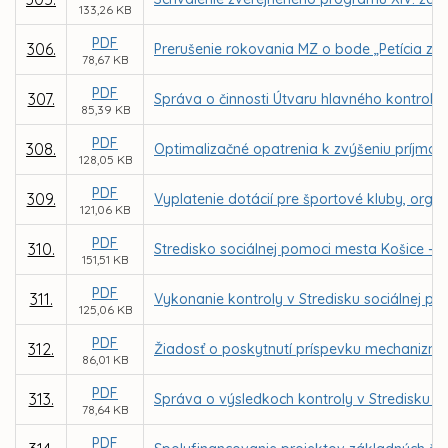
133,26 KB
PDF
306.
Prerušenie rokovania MZ o bode „Petícia za
78,67 KB
PDF
307.
Správa o činnosti Útvaru hlavného kontroló
85,39 KB
PDF
308.
Optimalizačné opatrenia k zvýšeniu príjmo
128,05 KB
PDF
309.
Vyplatenie dotácií pre športové kluby, organ
121,06 KB
PDF
310.
Stredisko sociálnej pomoci mesta Košice - 
151,51 KB
PDF
311.
Vykonanie kontroly v Stredisku sociálnej 
125,06 KB
PDF
312.
Žiadosť o poskytnutí príspevku mechanizmu 
86,01 KB
PDF
313.
Správa o výsledkoch kontroly v Stredisku s
78,64 KB
PDF