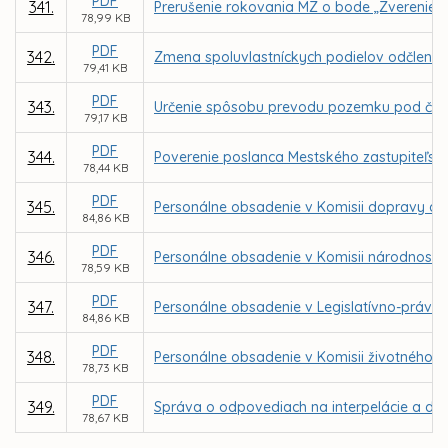
PDF
341.
Prerušenie rokovania MZ o bode „Zverenie po
78,99 KB
PDF
342.
Zmena spoluvlastníckych podielov odčlenení
79,41 KB
PDF
343.
Určenie spôsobu prevodu pozemku pod časťo
79,17 KB
PDF
344.
Poverenie poslanca Mestského zastupiteľstv
78,44 KB
PDF
345.
Personálne obsadenie v Komisii dopravy a 
84,86 KB
PDF
346.
Personálne obsadenie v Komisii národnostn
78,59 KB
PDF
347.
Personálne obsadenie v Legislatívno-právnej
84,86 KB
PDF
348.
Personálne obsadenie v Komisii životného p
78,73 KB
PDF
349.
Správa o odpovediach na interpelácie a dop
78,67 KB