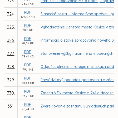
323.
Prerušenie rokovania MZ o bode „Dopravné 
78,71 KB
PDF
324.
Slanecká cesta – informatívna správa – po
126,49 KB
PDF
325.
Vyhodnotenie členstva mesta Košice v združ
78,8 KB
PDF
326.
Informácia o stave spracovania nového úz
78,62 KB
PDF
327.
Stanovenie výšky nájomného v obecných bytoc
79,41 KB
PDF
328.
Odpočet plnenia stratégie mestských podniko
79,11 KB
PDF
329.
Prevádzkový poriadok parkovania v zóne re
78,68 KB
PDF
330.
Zmena VZN mesta Košice č. 241 o dočasno
85,76 KB
PDF
331.
Zverejňovanie zoznamu vyhradených parko
78,74 KB
PDF