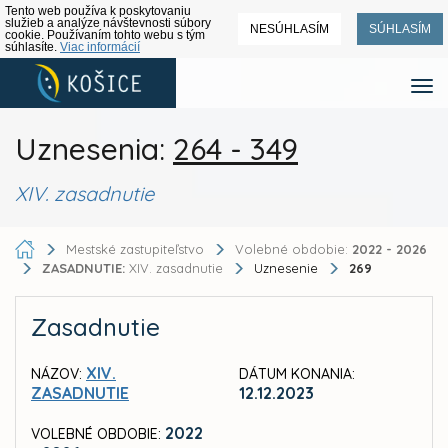
Tento web používa k poskytovaniu
služieb a analýze návštevnosti súbory
NESÚHLASÍM
SÚHLASÍM
cookie. Používaním tohto webu s tým
súhlasíte.
Viac informácií
Uznesenia:
264 - 349
XIV. zasadnutie
Mestské zastupiteľstvo
Volebné obdobie:
2022 - 2026
ZASADNUTIE:
XIV. zasadnutie
Uznesenie
269
Zasadnutie
XIV.
NÁZOV:
DÁTUM KONANIA:
ZASADNUTIE
12.12.2023
2022
VOLEBNÉ OBDOBIE: