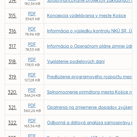
314.
Spolufinancovanie projektov základných šk
182,34 KB
PDF
315.
Koncepcia vzdelávania v meste Košice
354,11 KB
PDF
316.
Informácia o výsledku kontroly NKÚ SR „Účin
78,96 KB
PDF
317.
Informácia o Operačnom pláne zimnej údrž
78,53 KB
PDF
318.
Vyplatenie podielových daní
178,13 KB
PDF
319.
Predloženie programového rozpočtu mesta 
127,28 KB
PDF
320.
Splnomocnenie primátora mesta Košice na 
364,24 KB
PDF
321.
Opatrenia na zmiernenie dopadov zvýšenia
360,26 KB
PDF
322.
Odborná a dátová analýza samosprávy me
163,36 KB
PDF