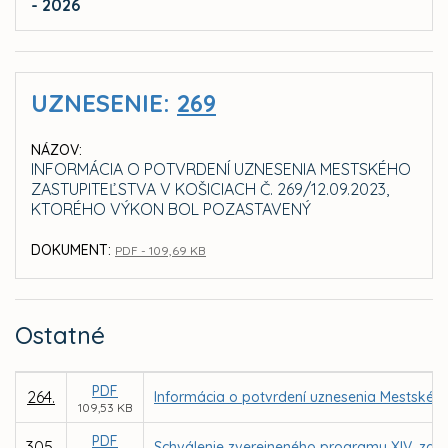
- 2026
UZNESENIE:
269
NÁZOV:
INFORMÁCIA O POTVRDENÍ UZNESENIA MESTSKÉHO
ZASTUPITEĽSTVA V KOŠICIACH Č. 269/12.09.2023,
KTORÉHO VÝKON BOL POZASTAVENÝ
DOKUMENT:
PDF - 109,69 KB
Ostatné
PDF
264.
Informácia o potvrdení uznesenia Mestského
109,53 KB
PDF
305.
Schválenie zverejneného programu XIV. zasa