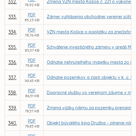
332.
Zmena VZN mesta Košice č. 221 o výkone spr
78,92 KB
PDF
333.
Zámer vyhlásenia obchodnej verejnej súťaž
85,23 KB
PDF
334.
VZN mesta Košice o poplatku za znečisťova
78,76 KB
PDF
335.
Schválenie investičného zámeru v areáli MŠ
85,57 KB
PDF
336.
Odňatie nehnuteľného majetku mesta zo spr
79,81 KB
PDF
337.
Odňatie pozemkov a časti objektu v k. ú. S
161,43 KB
PDF
338.
Dopravné služby vo verejnom záujme v mest
86,51 KB
PDF
339.
Zmena výšky nájmu za pozemky prenajaté M
78,57 KB
PDF
340.
Objekt bývalého kina Družba – plnenie nájo
78,85 KB