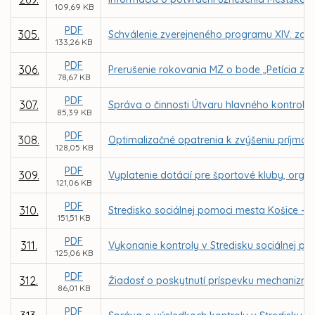
109,69 KB
PDF
305.
Schválenie zverejneného programu XIV. zasa
133,26 KB
PDF
306.
Prerušenie rokovania MZ o bode „Petícia za
78,67 KB
PDF
307.
Správa o činnosti Útvaru hlavného kontroló
85,39 KB
PDF
308.
Optimalizačné opatrenia k zvýšeniu príjmo
128,05 KB
PDF
309.
Vyplatenie dotácií pre športové kluby, organ
121,06 KB
PDF
310.
Stredisko sociálnej pomoci mesta Košice - 
151,51 KB
PDF
311.
Vykonanie kontroly v Stredisku sociálnej 
125,06 KB
PDF
312.
Žiadosť o poskytnutí príspevku mechanizmu 
86,01 KB
PDF