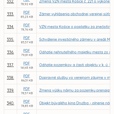
332.
Zmena VZN mesta Košice č. 221 o výkone spr
78,92 KB
PDF
333.
Zámer vyhlásenia obchodnej verejnej súťaž
85,23 KB
PDF
334.
VZN mesta Košice o poplatku za znečisťova
78,76 KB
PDF
335.
Schválenie investičného zámeru v areáli MŠ
85,57 KB
PDF
336.
Odňatie nehnuteľného majetku mesta zo spr
79,81 KB
PDF
337.
Odňatie pozemkov a časti objektu v k. ú. S
161,43 KB
PDF
338.
Dopravné služby vo verejnom záujme v mest
86,51 KB
PDF
339.
Zmena výšky nájmu za pozemky prenajaté M
78,57 KB
PDF
340.
Objekt bývalého kina Družba – plnenie nájo
78,85 KB