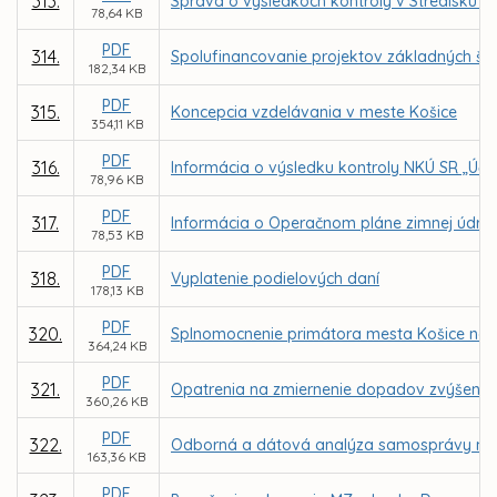
313.
Správa o výsledkoch kontroly v Stredisku s
78,64 KB
PDF
314.
Spolufinancovanie projektov základných šk
182,34 KB
PDF
315.
Koncepcia vzdelávania v meste Košice
354,11 KB
PDF
316.
Informácia o výsledku kontroly NKÚ SR „Účin
78,96 KB
PDF
317.
Informácia o Operačnom pláne zimnej údrž
78,53 KB
PDF
318.
Vyplatenie podielových daní
178,13 KB
PDF
320.
Splnomocnenie primátora mesta Košice na 
364,24 KB
PDF
321.
Opatrenia na zmiernenie dopadov zvýšenia
360,26 KB
PDF
322.
Odborná a dátová analýza samosprávy me
163,36 KB
PDF