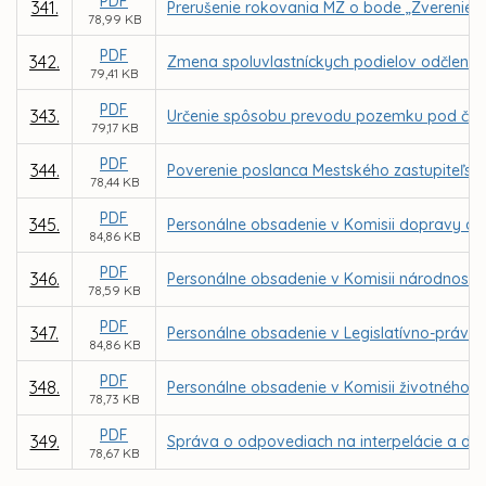
PDF
341.
Prerušenie rokovania MZ o bode „Zverenie po
78,99 KB
PDF
342.
Zmena spoluvlastníckych podielov odčlenení
79,41 KB
PDF
343.
Určenie spôsobu prevodu pozemku pod časťo
79,17 KB
PDF
344.
Poverenie poslanca Mestského zastupiteľstv
78,44 KB
PDF
345.
Personálne obsadenie v Komisii dopravy a 
84,86 KB
PDF
346.
Personálne obsadenie v Komisii národnostn
78,59 KB
PDF
347.
Personálne obsadenie v Legislatívno-právnej
84,86 KB
PDF
348.
Personálne obsadenie v Komisii životného p
78,73 KB
PDF
349.
Správa o odpovediach na interpelácie a dop
78,67 KB