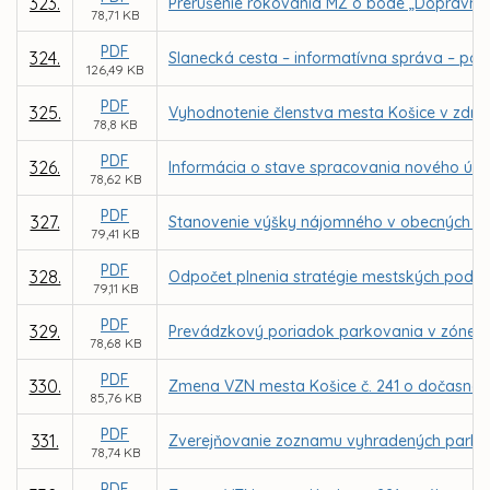
323.
Prerušenie rokovania MZ o bode „Dopravné 
78,71 KB
PDF
324.
Slanecká cesta – informatívna správa – po
126,49 KB
PDF
325.
Vyhodnotenie členstva mesta Košice v združ
78,8 KB
PDF
326.
Informácia o stave spracovania nového úz
78,62 KB
PDF
327.
Stanovenie výšky nájomného v obecných bytoc
79,41 KB
PDF
328.
Odpočet plnenia stratégie mestských podniko
79,11 KB
PDF
329.
Prevádzkový poriadok parkovania v zóne re
78,68 KB
PDF
330.
Zmena VZN mesta Košice č. 241 o dočasno
85,76 KB
PDF
331.
Zverejňovanie zoznamu vyhradených parko
78,74 KB
PDF