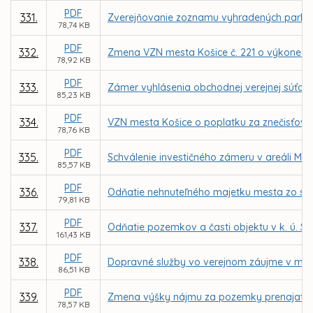
PDF
331.
Zverejňovanie zoznamu vyhradených parko
78,74 KB
PDF
332.
Zmena VZN mesta Košice č. 221 o výkone spr
78,92 KB
PDF
333.
Zámer vyhlásenia obchodnej verejnej súťaž
85,23 KB
PDF
334.
VZN mesta Košice o poplatku za znečisťova
78,76 KB
PDF
335.
Schválenie investičného zámeru v areáli MŠ
85,57 KB
PDF
336.
Odňatie nehnuteľného majetku mesta zo spr
79,81 KB
PDF
337.
Odňatie pozemkov a časti objektu v k. ú. S
161,43 KB
PDF
338.
Dopravné služby vo verejnom záujme v mest
86,51 KB
PDF
339.
Zmena výšky nájmu za pozemky prenajaté M
78,57 KB