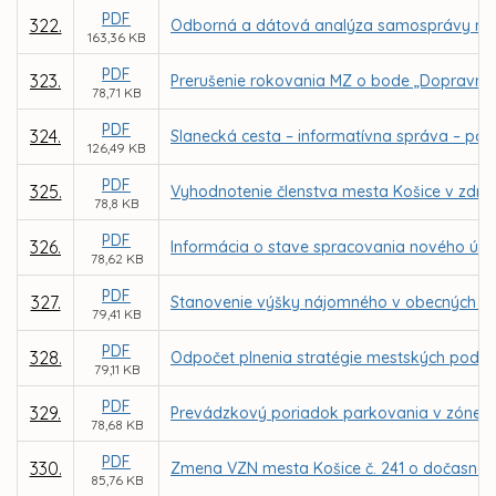
PDF
322.
Odborná a dátová analýza samosprávy me
163,36 KB
PDF
323.
Prerušenie rokovania MZ o bode „Dopravné 
78,71 KB
PDF
324.
Slanecká cesta – informatívna správa – po
126,49 KB
PDF
325.
Vyhodnotenie členstva mesta Košice v združ
78,8 KB
PDF
326.
Informácia o stave spracovania nového úz
78,62 KB
PDF
327.
Stanovenie výšky nájomného v obecných bytoc
79,41 KB
PDF
328.
Odpočet plnenia stratégie mestských podniko
79,11 KB
PDF
329.
Prevádzkový poriadok parkovania v zóne re
78,68 KB
PDF
330.
Zmena VZN mesta Košice č. 241 o dočasno
85,76 KB