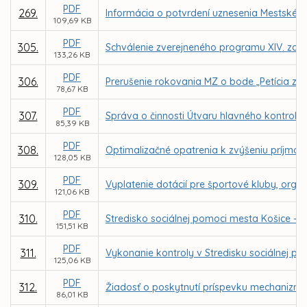
PDF
269.
Informácia o potvrdení uznesenia Mestského
109,69 KB
PDF
305.
Schválenie zverejneného programu XIV. zasa
133,26 KB
PDF
306.
Prerušenie rokovania MZ o bode „Petícia za
78,67 KB
PDF
307.
Správa o činnosti Útvaru hlavného kontroló
85,39 KB
PDF
308.
Optimalizačné opatrenia k zvýšeniu príjmo
128,05 KB
PDF
309.
Vyplatenie dotácií pre športové kluby, organ
121,06 KB
PDF
310.
Stredisko sociálnej pomoci mesta Košice - 
151,51 KB
PDF
311.
Vykonanie kontroly v Stredisku sociálnej 
125,06 KB
PDF
312.
Žiadosť o poskytnutí príspevku mechanizmu 
86,01 KB