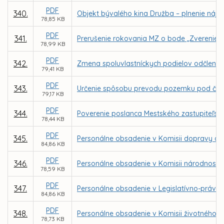
PDF
340.
Objekt bývalého kina Družba – plnenie nájo
78,85 KB
PDF
341.
Prerušenie rokovania MZ o bode „Zverenie po
78,99 KB
PDF
342.
Zmena spoluvlastníckych podielov odčlenení
79,41 KB
PDF
343.
Určenie spôsobu prevodu pozemku pod časťo
79,17 KB
PDF
344.
Poverenie poslanca Mestského zastupiteľstv
78,44 KB
PDF
345.
Personálne obsadenie v Komisii dopravy a 
84,86 KB
PDF
346.
Personálne obsadenie v Komisii národnostn
78,59 KB
PDF
347.
Personálne obsadenie v Legislatívno-právnej
84,86 KB
PDF
348.
Personálne obsadenie v Komisii životného p
78,73 KB