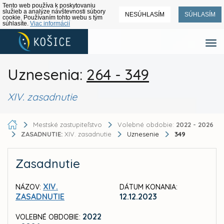
Tento web používa k poskytovaniu
služieb a analýze návštevnosti súbory
NESÚHLASÍM
SÚHLASÍM
cookie. Používaním tohto webu s tým
súhlasíte.
Viac informácií
Uznesenia:
264 - 349
XIV. zasadnutie
Mestské zastupiteľstvo
Volebné obdobie:
2022 - 2026
ZASADNUTIE:
XIV. zasadnutie
Uznesenie
349
Zasadnutie
XIV.
NÁZOV:
DÁTUM KONANIA:
ZASADNUTIE
12.12.2023
2022
VOLEBNÉ OBDOBIE: