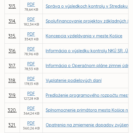
PDF
313.
Správa o výsledkoch kontroly v Stredisku s
78,64 KB
PDF
314.
Spolufinancovanie projektov základných šk
182,34 KB
PDF
315.
Koncepcia vzdelávania v meste Košice
354,11 KB
PDF
316.
Informácia o výsledku kontroly NKÚ SR „Účin
78,96 KB
PDF
317.
Informácia o Operačnom pláne zimnej údrž
78,53 KB
PDF
318.
Vyplatenie podielových daní
178,13 KB
PDF
319.
Predloženie programového rozpočtu mesta 
127,28 KB
PDF
320.
Splnomocnenie primátora mesta Košice na 
364,24 KB
PDF
321.
Opatrenia na zmiernenie dopadov zvýšenia
360,26 KB