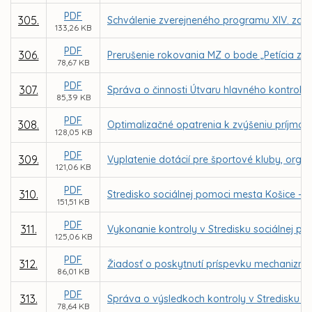
PDF
305.
Schválenie zverejneného programu XIV. zasa
133,26 KB
PDF
306.
Prerušenie rokovania MZ o bode „Petícia za
78,67 KB
PDF
307.
Správa o činnosti Útvaru hlavného kontroló
85,39 KB
PDF
308.
Optimalizačné opatrenia k zvýšeniu príjmo
128,05 KB
PDF
309.
Vyplatenie dotácií pre športové kluby, organ
121,06 KB
PDF
310.
Stredisko sociálnej pomoci mesta Košice - 
151,51 KB
PDF
311.
Vykonanie kontroly v Stredisku sociálnej 
125,06 KB
PDF
312.
Žiadosť o poskytnutí príspevku mechanizmu 
86,01 KB
PDF
313.
Správa o výsledkoch kontroly v Stredisku s
78,64 KB