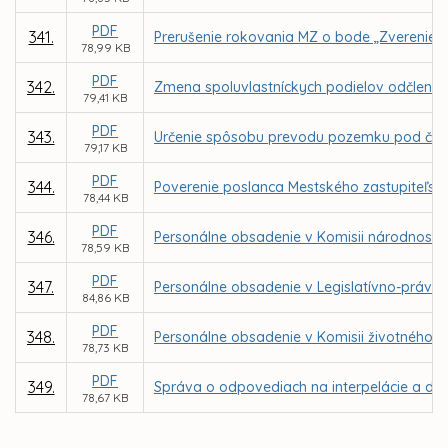
PDF
341.
Prerušenie rokovania MZ o bode „Zverenie po
78,99 KB
PDF
342.
Zmena spoluvlastníckych podielov odčlenení
79,41 KB
PDF
343.
Určenie spôsobu prevodu pozemku pod časťo
79,17 KB
PDF
344.
Poverenie poslanca Mestského zastupiteľstv
78,44 KB
PDF
346.
Personálne obsadenie v Komisii národnostn
78,59 KB
PDF
347.
Personálne obsadenie v Legislatívno-právnej
84,86 KB
PDF
348.
Personálne obsadenie v Komisii životného p
78,73 KB
PDF
349.
Správa o odpovediach na interpelácie a dop
78,67 KB