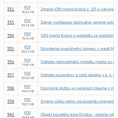
PDF
332.
Zmena VZN mesta Košice č. 221 o výkone spr
78,92 KB
PDF
333.
Zámer vyhlásenia obchodnej verejnej súťaž
85,23 KB
PDF
334.
VZN mesta Košice o poplatku za znečisťova
78,76 KB
PDF
335.
Schválenie investičného zámeru v areáli MŠ
85,57 KB
PDF
336.
Odňatie nehnuteľného majetku mesta zo spr
79,81 KB
PDF
337.
Odňatie pozemkov a časti objektu v k. ú. S
161,43 KB
PDF
338.
Dopravné služby vo verejnom záujme v mest
86,51 KB
PDF
339.
Zmena výšky nájmu za pozemky prenajaté M
78,57 KB
PDF
340.
Objekt bývalého kina Družba – plnenie nájo
78,85 KB