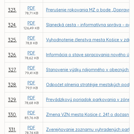
PDF
323.
Prerušenie rokovania MZ o bode „Dopravné 
78,71 KB
PDF
324.
Slanecká cesta – informatívna správa – po
126,49 KB
PDF
325.
Vyhodnotenie členstva mesta Košice v združ
78,8 KB
PDF
326.
Informácia o stave spracovania nového úz
78,62 KB
PDF
327.
Stanovenie výšky nájomného v obecných bytoc
79,41 KB
PDF
328.
Odpočet plnenia stratégie mestských podniko
79,11 KB
PDF
329.
Prevádzkový poriadok parkovania v zóne re
78,68 KB
PDF
330.
Zmena VZN mesta Košice č. 241 o dočasno
85,76 KB
PDF
331.
Zverejňovanie zoznamu vyhradených parko
78,74 KB