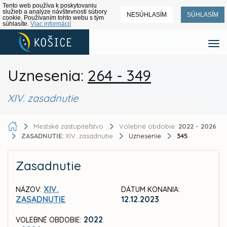
Tento web používa k poskytovaniu
služieb a analýze návštevnosti súbory
NESÚHLASÍM
SÚHLASÍM
cookie. Používaním tohto webu s tým
súhlasíte.
Viac informácií
Uznesenia:
264 - 349
XIV. zasadnutie
Mestské zastupiteľstvo
Volebné obdobie:
2022 - 2026
ZASADNUTIE:
XIV. zasadnutie
Uznesenie
345
Zasadnutie
XIV.
NÁZOV:
DÁTUM KONANIA:
ZASADNUTIE
12.12.2023
2022
VOLEBNÉ OBDOBIE: