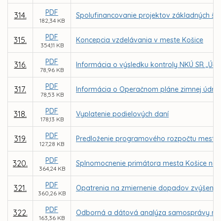
PDF
314.
Spolufinancovanie projektov základných šk
182,34 KB
PDF
315.
Koncepcia vzdelávania v meste Košice
354,11 KB
PDF
316.
Informácia o výsledku kontroly NKÚ SR „Účin
78,96 KB
PDF
317.
Informácia o Operačnom pláne zimnej údrž
78,53 KB
PDF
318.
Vyplatenie podielových daní
178,13 KB
PDF
319.
Predloženie programového rozpočtu mesta 
127,28 KB
PDF
320.
Splnomocnenie primátora mesta Košice na 
364,24 KB
PDF
321.
Opatrenia na zmiernenie dopadov zvýšenia
360,26 KB
PDF
322.
Odborná a dátová analýza samosprávy me
163,36 KB