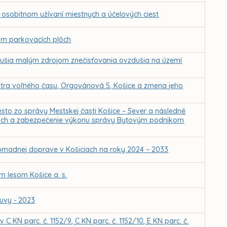
osobitnom užívaní miestnych a účelových ciest
om parkovacích plôch
dušia malým zdrojom znečisťovania ovzdušia na území
tra voľného času, Orgovánová 5, Košice a zmena jeho
sto zo správy Mestskej časti Košice – Sever a následné
ciach a zabezpečenie výkonu správy Bytovým podnikom
omadnej doprave v Košiciach na roky 2024 – 2033
 lesom Košice a. s.
uvy - 2023
KN parc. č. 1152/9, C KN parc. č. 1152/10, E KN parc. č.