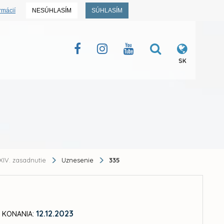
rmácií
NESÚHLASÍM
SÚHLASÍM
SK
XIV. zasadnutie
Uznesenie
335
12.12.2023
 KONANIA: