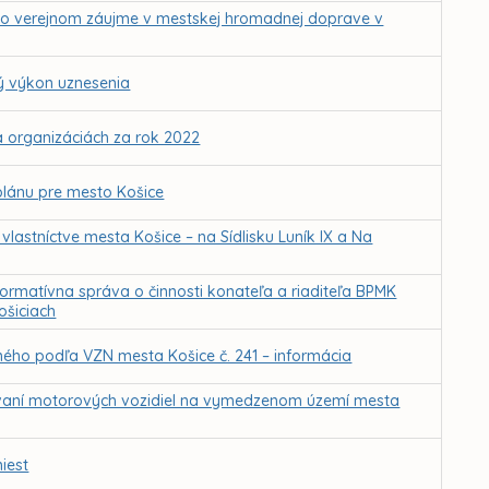
vo verejnom záujme v mestskej hromadnej doprave v
ý výkon uznesenia
a organizáciách za rok 2022
lánu pre mesto Košice
astníctve mesta Košice – na Sídlisku Luník IX a Na
ormatívna správa o činnosti konateľa a riaditeľa BPMK
ošiciach
ého podľa VZN mesta Košice č. 241 – informácia
vaní motorových vozidiel na vymedzenom území mesta
iest