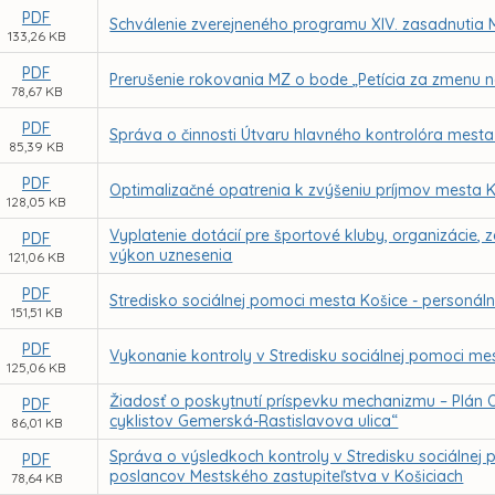
PDF
Schválenie zverejneného programu XIV. zasadnutia 
133,26 KB
PDF
Prerušenie rokovania MZ o bode „Petícia za zmenu 
78,67 KB
PDF
Správa o činnosti Útvaru hlavného kontrolóra mesta
85,39 KB
PDF
Optimalizačné opatrenia k zvýšeniu príjmov mesta 
128,05 KB
Vyplatenie dotácií pre športové kluby, organizácie, z
PDF
výkon uznesenia
121,06 KB
PDF
Stredisko sociálnej pomoci mesta Košice - personál
151,51 KB
PDF
Vykonanie kontroly v Stredisku sociálnej pomoci m
125,06 KB
Žiadosť o poskytnutí príspevku mechanizmu – Plán 
PDF
cyklistov Gemerská-Rastislavova ulica“
86,01 KB
Správa o výsledkoch kontroly v Stredisku sociálne
PDF
poslancov Mestského zastupiteľstva v Košiciach
78,64 KB