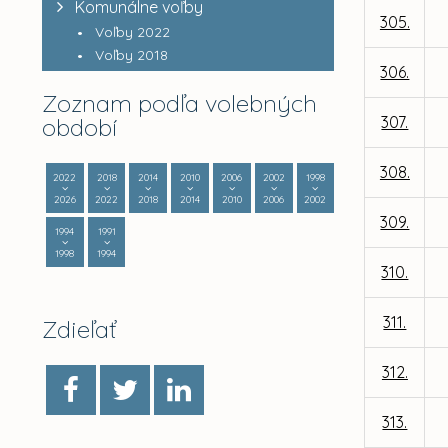
Komunálne voľby
305.
Voľby 2022
Voľby 2018
306.
Zoznam podľa volebných
období
307.
308.
2022
2018
2014
2010
2006
2002
1998
2026
2022
2018
2014
2010
2006
2002
309.
1994
1991
1998
1994
310.
311.
Zdieľať
312.
313.