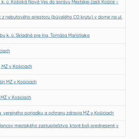
 k. ú. Košická Nová Ves do správy Mestskej časti Košice –
 z nebytového priestoru (bývalého CO krytu) v dome na ul.
 k. ú. Skladná pre Ing. Tomáša Marištiaka
ciach
 MZ v Košiciach
ín MZ v Košiciach
 MZ v Košiciach
a, verejného poriadku a ochrany zdravia MZ v Košiciach
ancov mestského zastupiteľstva, ktoré boli prednesené v