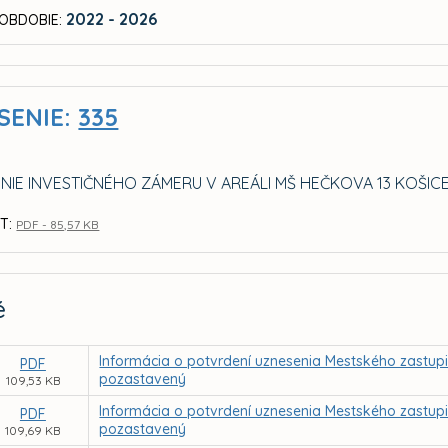
2022 - 2026
OBDOBIE:
SENIE:
335
NIE INVESTIČNÉHO ZÁMERU V AREÁLI MŠ HEČKOVA 13 KOŠIC
T:
PDF - 85,57 KB
é
Informácia o potvrdení uznesenia Mestského zastupit
PDF
pozastavený
109,53 KB
Informácia o potvrdení uznesenia Mestského zastupit
PDF
pozastavený
109,69 KB