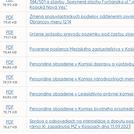
364/501 a stavby „Spevnené plochy Furčianska ul.“ v
78,99 KB
Košická Nová Ves“
Zmena spoluvlastníckych podielov odčlenením pivníc
PDF
Obrancov mieru 12,14
79,41 KB
PDF
Určenie spôsobu prevodu pozemku pod časťou stavby
79,17 KB
PDF
Poverenie poslanca Mestského zastupiteľstva v Koši
78,44 KB
PDF
Personálne obsadenie v Komisii dopravy a výstavby
84,86 KB
PDF
Personálne obsadenie v Komisii národnostných menš
78,59 KB
PDF
Personálne obsadenie v Legislatívno-právnej komisii
84,86 KB
PDF
Personálne obsadenie v Komisii životného prostredi
78,73 KB
Správa o odpovediach na interpelácie a dopyty posl
PDF
rámci XI. zasadnutia MZ v Košiciach dňa 13.09.2023
78,67 KB