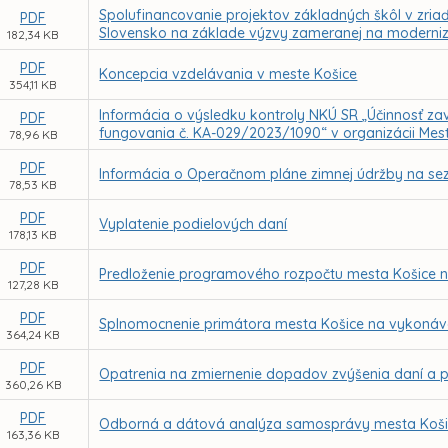
Spolufinancovanie projektov základných škôl v zri
PDF
Slovensko na základe výzvy zameranej na moderniz
182,34 KB
PDF
Koncepcia vzdelávania v meste Košice
354,11 KB
Informácia o výsledku kontroly NKÚ SR „Účinnosť zav
PDF
fungovania č. KA-029/2023/1090“ v organizácii Mes
78,96 KB
PDF
Informácia o Operačnom pláne zimnej údržby na se
78,53 KB
PDF
Vyplatenie podielových daní
178,13 KB
PDF
Predloženie programového rozpočtu mesta Košice n
127,28 KB
PDF
Splnomocnenie primátora mesta Košice na vykonáv
364,24 KB
PDF
Opatrenia na zmiernenie dopadov zvýšenia daní a 
360,26 KB
PDF
Odborná a dátová analýza samosprávy mesta Koš
163,36 KB