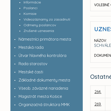
Informácie
VOLEBNÉ 
Poslanci
Komisie
Videozáznamy zo zasadnutí
Odmeny poslancov
UZNE
Zrušené uznesenia
Námestníci primátora mesta
NÁZOV:
SCHVÁLE
Mestská rada
Útvar hlavného kontrolóra
DOKUMEN
Rada starostov
Mestské časti
Ostatn
Základné dokumenty mesta
Všeob. záväzné nariadenia
264.
Magistrát mesta Košice
269.
Organizačná štruktúra MMK