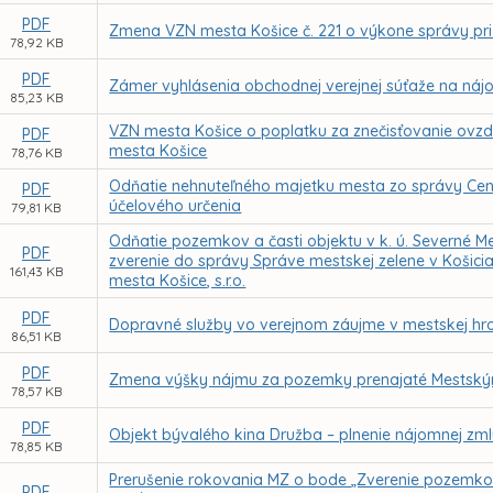
PDF
Zmena VZN mesta Košice č. 221 o výkone správy pri 
78,92 KB
PDF
Zámer vyhlásenia obchodnej verejnej súťaže na náj
85,23 KB
VZN mesta Košice o poplatku za znečisťovanie ovz
PDF
mesta Košice
78,76 KB
Odňatie nehnuteľného majetku mesta zo správy Cen
PDF
účelového určenia
79,81 KB
Odňatie pozemkov a časti objektu v k. ú. Severné Me
PDF
zverenie do správy Správe mestskej zelene v Koši
161,43 KB
mesta Košice, s.r.o.
PDF
Dopravné služby vo verejnom záujme v mestskej hr
86,51 KB
PDF
Zmena výšky nájmu za pozemky prenajaté Mestským
78,57 KB
PDF
Objekt bývalého kina Družba – plnenie nájomnej zml
78,85 KB
Prerušenie rokovania MZ o bode „Zverenie pozemkov C 
PDF