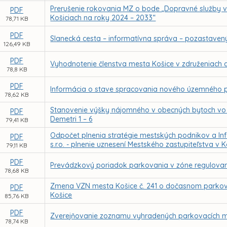
Prerušenie rokovania MZ o bode „Dopravné služby 
PDF
Košiciach na roky 2024 – 2033“
78,71 KB
PDF
Slanecká cesta – informatívna správa – pozastaven
126,49 KB
PDF
Vyhodnotenie členstva mesta Košice v združeniach 
78,8 KB
PDF
Informácia o stave spracovania nového územného p
78,62 KB
Stanovenie výšky nájomného v obecných bytoch vo vl
PDF
Demetri 1 – 6
79,41 KB
Odpočet plnenia stratégie mestských podnikov a Inf
PDF
s.r.o. - plnenie uznesení Mestského zastupiteľstva v K
79,11 KB
PDF
Prevádzkový poriadok parkovania v zóne regulovan
78,68 KB
Zmena VZN mesta Košice č. 241 o dočasnom parko
PDF
Košice
85,76 KB
PDF
Zverejňovanie zoznamu vyhradených parkovacích m
78,74 KB