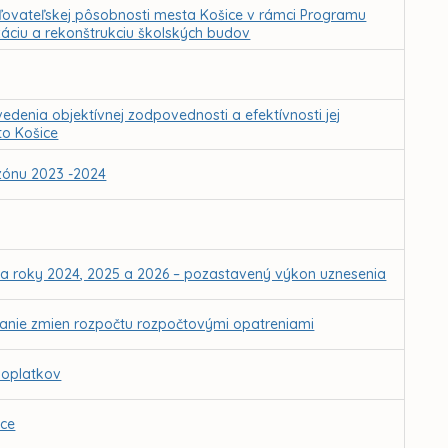
aďovateľskej pôsobnosti mesta Košice v rámci Programu
áciu a rekonštrukciu školských budov
edenia objektívnej zodpovednosti a efektívnosti jej
to Košice
zónu 2023 -2024
a roky 2024, 2025 a 2026 – pozastavený výkon uznesenia
anie zmien rozpočtu rozpočtovými opatreniami
poplatkov
ice