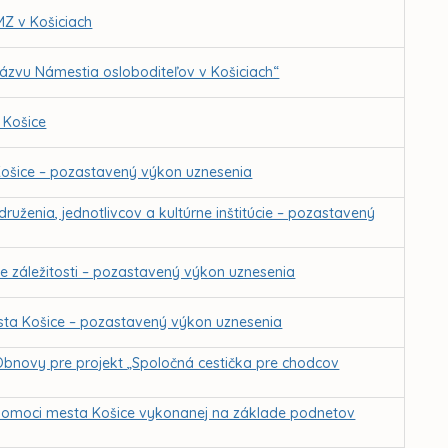
MZ v Košiciach
názvu Námestia osloboditeľov v Košiciach“
 Košice
Košice – pozastavený výkon uznesenia
druženia, jednotlivcov a kultúrne inštitúcie – pozastavený
ne záležitosti – pozastavený výkon uznesenia
esta Košice – pozastavený výkon uznesenia
Obnovy pre projekt „Spoločná cestička pre chodcov
j pomoci mesta Košice vykonanej na základe podnetov