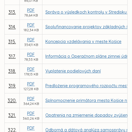
86,01 KB
PDF
313.
Správa o výsledkoch kontroly v Stredisku s
78,64 KB
PDF
314.
Spolufinancovanie projektov základných šk
182,34 KB
PDF
315.
Koncepcia vzdelávania v meste Košice
354,11 KB
PDF
317.
Informácia o Operačnom pláne zimnej údrž
78,53 KB
PDF
318.
Vyplatenie podielových daní
178,13 KB
PDF
319.
Predloženie programového rozpočtu mesta 
127,28 KB
PDF
320.
Splnomocnenie primátora mesta Košice na 
364,24 KB
PDF
321.
Opatrenia na zmiernenie dopadov zvýšenia
360,26 KB
PDF
322.
Odborná a dátová analýza samosprávy me