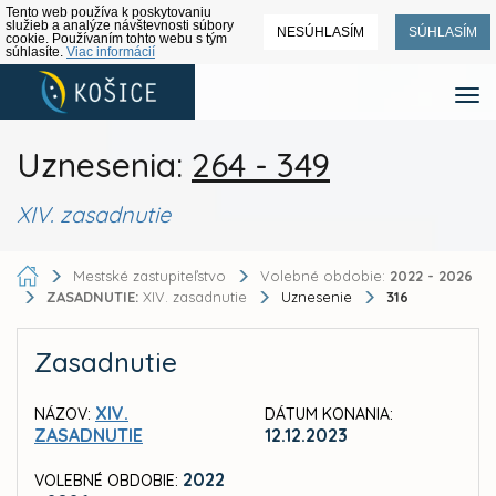
Tento web používa k poskytovaniu
služieb a analýze návštevnosti súbory
NESÚHLASÍM
SÚHLASÍM
cookie. Používaním tohto webu s tým
súhlasíte.
Viac informácií
Uznesenia:
264 - 349
XIV. zasadnutie
Mestské zastupiteľstvo
Volebné obdobie:
2022 - 2026
ZASADNUTIE:
XIV. zasadnutie
Uznesenie
316
Zasadnutie
XIV.
NÁZOV:
DÁTUM KONANIA:
ZASADNUTIE
12.12.2023
2022
VOLEBNÉ OBDOBIE: