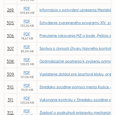
PDF
269.
Informácia o potvrdení uznesenia Mestského
109,69 KB
PDF
305.
Schválenie zverejneného programu XIV. zasa
133,26 KB
PDF
306.
Prerušenie rokovania MZ o bode „Petícia za
78,67 KB
PDF
307.
Správa o činnosti Útvaru hlavného kontroló
85,39 KB
PDF
308.
Optimalizačné opatrenia k zvýšeniu príjmo
128,05 KB
PDF
309.
Vyplatenie dotácií pre športové kluby, organ
121,06 KB
PDF
310.
Stredisko sociálnej pomoci mesta Košice - 
151,51 KB
PDF
311.
Vykonanie kontroly v Stredisku sociálnej 
125,06 KB
PDF
312.
Žiadosť o poskytnutí príspevku mechanizmu 