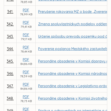
78,85 KB
PDF
341.
Prerušenie rokovania MZ o bode „Zverenie po
78,99 KB
PDF
342.
Zmena spoluvlastníckych podielov odčlenení
79,41 KB
PDF
343.
Určenie spôsobu prevodu pozemku pod časťo
79,17 KB
PDF
344.
Poverenie poslanca Mestského zastupiteľstv
78,44 KB
PDF
345.
Personálne obsadenie v Komisii dopravy a 
84,86 KB
PDF
346.
Personálne obsadenie v Komisii národnostn
78,59 KB
PDF
347.
Personálne obsadenie v Legislatívno-právnej
84,86 KB
PDF
348.
Personálne obsadenie v Komisii životného p
78,73 KB
PDF
349.
Správa o odpovediach na interpelácie a dop