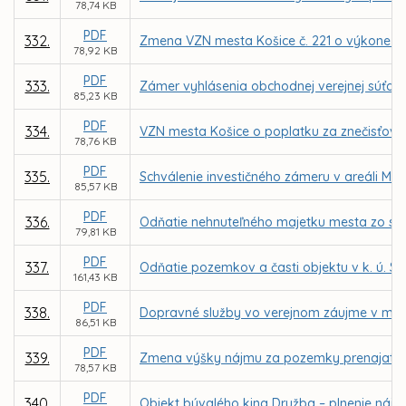
78,74 KB
PDF
332.
Zmena VZN mesta Košice č. 221 o výkone spr
78,92 KB
PDF
333.
Zámer vyhlásenia obchodnej verejnej súťaž
85,23 KB
PDF
334.
VZN mesta Košice o poplatku za znečisťova
78,76 KB
PDF
335.
Schválenie investičného zámeru v areáli MŠ
85,57 KB
PDF
336.
Odňatie nehnuteľného majetku mesta zo spr
79,81 KB
PDF
337.
Odňatie pozemkov a časti objektu v k. ú. S
161,43 KB
PDF
338.
Dopravné služby vo verejnom záujme v mest
86,51 KB
PDF
339.
Zmena výšky nájmu za pozemky prenajaté M
78,57 KB
PDF
340.
Objekt bývalého kina Družba – plnenie nájo