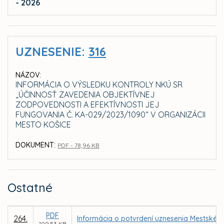
- 2026
UZNESENIE:
316
NÁZOV:
INFORMÁCIA O VÝSLEDKU KONTROLY NKÚ SR
„ÚČINNOSŤ ZAVEDENIA OBJEKTÍVNEJ
ZODPOVEDNOSTI A EFEKTÍVNOSTI JEJ
FUNGOVANIA Č. KA-029/2023/1090“ V ORGANIZÁCII
MESTO KOŠICE
DOKUMENT:
PDF - 78,96 KB
Ostatné
PDF
264.
Informácia o potvrdení uznesenia Mestského
109,53 KB