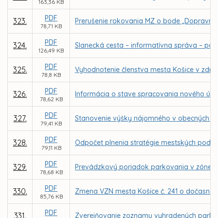
163,36 KB
PDF
323.
Prerušenie rokovania MZ o bode „Dopravné 
78,71 KB
PDF
324.
Slanecká cesta – informatívna správa – po
126,49 KB
PDF
325.
Vyhodnotenie členstva mesta Košice v združ
78,8 KB
PDF
326.
Informácia o stave spracovania nového úz
78,62 KB
PDF
327.
Stanovenie výšky nájomného v obecných bytoc
79,41 KB
PDF
328.
Odpočet plnenia stratégie mestských podniko
79,11 KB
PDF
329.
Prevádzkový poriadok parkovania v zóne re
78,68 KB
PDF
330.
Zmena VZN mesta Košice č. 241 o dočasno
85,76 KB
PDF
331.
Zverejňovanie zoznamu vyhradených parko