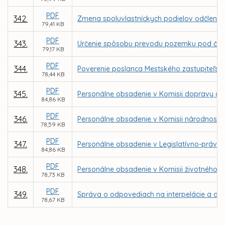
PDF
342.
Zmena spoluvlastníckych podielov odčlenení
79,41 KB
PDF
343.
Určenie spôsobu prevodu pozemku pod časťo
79,17 KB
PDF
344.
Poverenie poslanca Mestského zastupiteľstv
78,44 KB
PDF
345.
Personálne obsadenie v Komisii dopravy a 
84,86 KB
PDF
346.
Personálne obsadenie v Komisii národnostn
78,59 KB
PDF
347.
Personálne obsadenie v Legislatívno-právnej
84,86 KB
PDF
348.
Personálne obsadenie v Komisii životného p
78,73 KB
PDF
349.
Správa o odpovediach na interpelácie a dop
78,67 KB