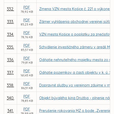
PDF
332.
Zmena VZN mesta Košice č. 221 o výkone spr
78,92 KB
PDF
333.
Zámer vyhlásenia obchodnej verejnej súťaž
85,23 KB
PDF
334.
VZN mesta Košice o poplatku za znečisťova
78,76 KB
PDF
335.
Schválenie investičného zámeru v areáli MŠ
85,57 KB
PDF
336.
Odňatie nehnuteľného majetku mesta zo spr
79,81 KB
PDF
337.
Odňatie pozemkov a časti objektu v k. ú. S
161,43 KB
PDF
338.
Dopravné služby vo verejnom záujme v mest
86,51 KB
PDF
340.
Objekt bývalého kina Družba – plnenie nájo
78,85 KB
PDF
341.
Prerušenie rokovania MZ o bode „Zverenie po
78,99 KB