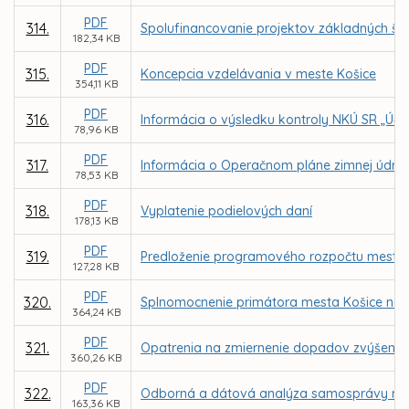
PDF
314.
Spolufinancovanie projektov základných šk
182,34 KB
PDF
315.
Koncepcia vzdelávania v meste Košice
354,11 KB
PDF
316.
Informácia o výsledku kontroly NKÚ SR „Účin
78,96 KB
PDF
317.
Informácia o Operačnom pláne zimnej údrž
78,53 KB
PDF
318.
Vyplatenie podielových daní
178,13 KB
PDF
319.
Predloženie programového rozpočtu mesta 
127,28 KB
PDF
320.
Splnomocnenie primátora mesta Košice na 
364,24 KB
PDF
321.
Opatrenia na zmiernenie dopadov zvýšenia
360,26 KB
PDF
322.
Odborná a dátová analýza samosprávy me
163,36 KB