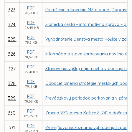
PDF
323.
Prerušenie rokovania MZ o bode „Dopravné 
78,71 KB
PDF
324.
Slanecká cesta – informatívna správa – po
126,49 KB
PDF
325.
Vyhodnotenie členstva mesta Košice v združ
78,8 KB
PDF
326.
Informácia o stave spracovania nového úz
78,62 KB
PDF
327.
Stanovenie výšky nájomného v obecných bytoc
79,41 KB
PDF
328.
Odpočet plnenia stratégie mestských podniko
79,11 KB
PDF
329.
Prevádzkový poriadok parkovania v zóne re
78,68 KB
PDF
330.
Zmena VZN mesta Košice č. 241 o dočasno
85,76 KB
PDF
331.
Zverejňovanie zoznamu vyhradených parko
78,74 KB