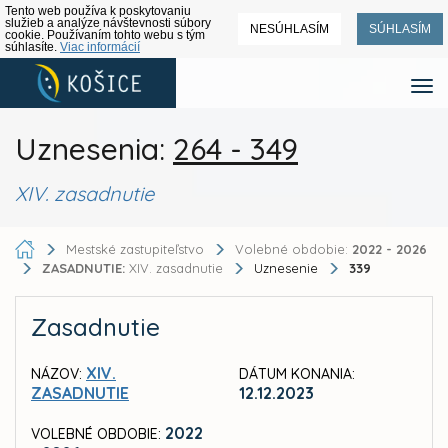
Tento web používa k poskytovaniu
služieb a analýze návštevnosti súbory
NESÚHLASÍM
SÚHLASÍM
cookie. Používaním tohto webu s tým
súhlasíte.
Viac informácií
Uznesenia:
264 - 349
XIV. zasadnutie
Mestské zastupiteľstvo
Volebné obdobie:
2022 - 2026
ZASADNUTIE:
XIV. zasadnutie
Uznesenie
339
Zasadnutie
XIV.
NÁZOV:
DÁTUM KONANIA:
ZASADNUTIE
12.12.2023
2022
VOLEBNÉ OBDOBIE: