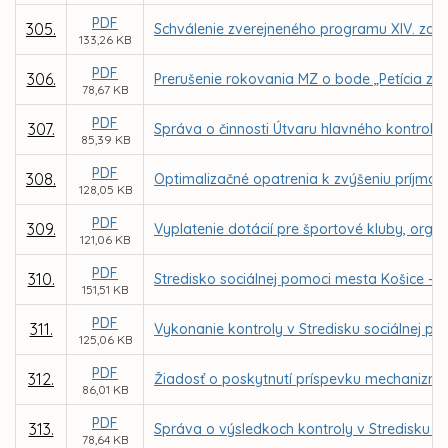
PDF
305.
Schválenie zverejneného programu XIV. zasa
133,26 KB
PDF
306.
Prerušenie rokovania MZ o bode „Petícia za
78,67 KB
PDF
307.
Správa o činnosti Útvaru hlavného kontroló
85,39 KB
PDF
308.
Optimalizačné opatrenia k zvýšeniu príjmo
128,05 KB
PDF
309.
Vyplatenie dotácií pre športové kluby, organ
121,06 KB
PDF
310.
Stredisko sociálnej pomoci mesta Košice - 
151,51 KB
PDF
311.
Vykonanie kontroly v Stredisku sociálnej 
125,06 KB
PDF
312.
Žiadosť o poskytnutí príspevku mechanizmu 
86,01 KB
PDF
313.
Správa o výsledkoch kontroly v Stredisku s
78,64 KB