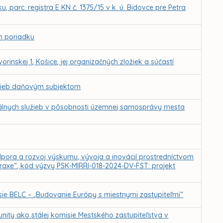
 parc. registra E KN č. 1375/15 v k. ú. Bidovce pre Petra
m poriadku
rinskej 1, Košice, jej organizačných zložiek a súčastí
užieb daňovým subjektom
álnych služieb v pôsobnosti územnej samosprávy mesta
pora a rozvoj výskumu, vývoja a inovácií prostredníctvom
praxe“, kód výzvy PSK-MIRRI-018-2024-DV-FST: projekt
ie BELC – „Budovanie Európy s miestnymi zastupiteľmi“
ity ako stálej komisie Mestského zastupiteľstva v