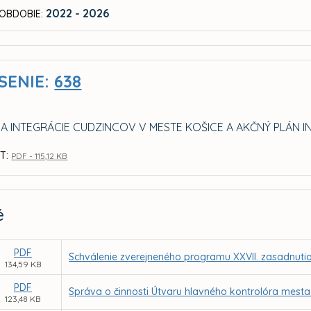
2022 - 2026
OBDOBIE:
SENIE:
638
IA INTEGRÁCIE CUDZINCOV V MESTE KOŠICE A AKČNÝ PLÁN 
T:
PDF - 115,12 KB
é
PDF
Schválenie zverejneného programu XXVII. zasadnutia
134,59 KB
PDF
Správa o činnosti Útvaru hlavného kontrolóra mesta
123,48 KB