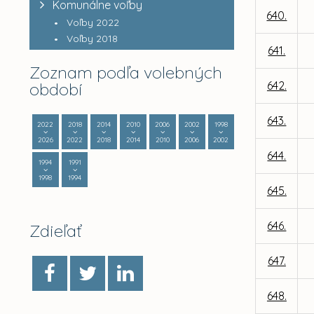
Komunálne voľby
640.
Voľby 2022
Voľby 2018
641.
Zoznam podľa volebných
období
642.
643.
2022
2018
2014
2010
2006
2002
1998
2026
2022
2018
2014
2010
2006
2002
644.
1994
1991
1998
1994
645.
646.
Zdieľať
647.
648.