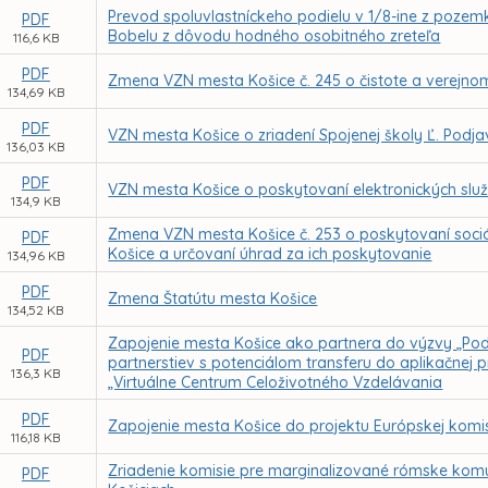
Prevod spoluvlastníckeho podielu v 1/8-ine z pozemku,
PDF
Bobelu z dôvodu hodného osobitného zreteľa
116,6 KB
PDF
Zmena VZN mesta Košice č. 245 o čistote a verejno
134,69 KB
PDF
VZN mesta Košice o zriadení Spojenej školy Ľ. Podjavo
136,03 KB
PDF
VZN mesta Košice o poskytovaní elektronických sl
134,9 KB
Zmena VZN mesta Košice č. 253 o poskytovaní soci
PDF
Košice a určovaní úhrad za ich poskytovanie
134,96 KB
PDF
Zmena Štatútu mesta Košice
134,52 KB
Zapojenie mesta Košice ako partnera do výzvy „Pod
PDF
partnerstiev s potenciálom transferu do aplikačnej 
136,3 KB
„Virtuálne Centrum Celoživotného Vzdelávania
PDF
Zapojenie mesta Košice do projektu Európskej komis
116,18 KB
Zriadenie komisie pre marginalizované rómske komun
PDF