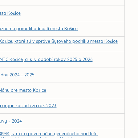
sta Košice
o zoznamu pamätihodností mesta Košice
Košice, ktoré sú v správe Bytového podniku mesta Košice,
NTC Košice, a. s. v období rokov 2025 a 2026
zónu 2024 – 2025
lánu pre mesto Košice
a organizáciách za rok 2023
luvy – 2024
BPMK, s. r. o. a povereného generálneho riaditeľa