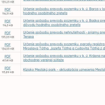
135,23 KB
Určenie spôsobu prevodu pozemku v k. ú. Barca v lok
PDF
hodného osobitného zreteľa
116,31 KB
Určenie spôsobu prevodu pozemku v k. ú. Baška pre 
PDF
dôvodu hodného osobitného zreteľa
116,3 KB
Určenie spôsobu prevodu nehnuteľnosti - priamy preda
PDF
Terasa
135,03 KB
Určenie spôsobu prevodu pozemku, parcely registra C 
PDF
Miroslava Tótha, Jozefa Tótha a Ľudovíta Tótha z
136,53 KB
Určenie spôsobu prevodu pozemku v k. ú. Krásna n
PDF
obchodnej verejnej súťaže
417,41 KB
PDF
Klzisko Mestský park – aktualizácia uznesenia Mests
115,89 KB