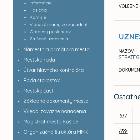
Informácie
VOLEBNÉ 
Poslanci
Komisie
Videozáznamy zo zasadnutí
Odmeny poslancov
UZNE
Zrušené uznesenia
Námestníci primátora mesta
NÁZOV:
STRATÉG
Mestská rada
Útvar hlavného kontrolóra
DOKUMEN
Rada starostov
Mestské časti
Ostatn
Základné dokumenty mesta
Všeob. záväzné nariadenia
637.
Magistrát mesta Košice
639.
Organizačná štruktúra MMK