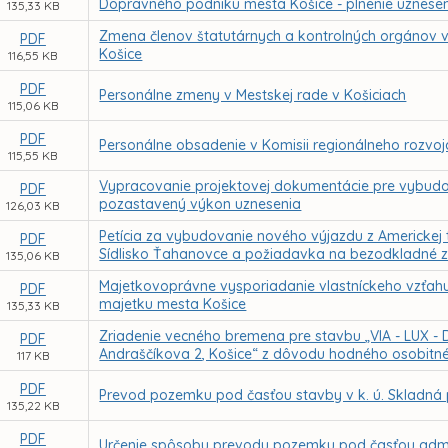
Dopravného podniku mesta Košice - plnenie uznesení
135,33 KB
Zmena členov štatutárnych a kontrolných orgánov 
PDF
Košice
116,55 KB
PDF
Personálne zmeny v Mestskej rade v Košiciach
115,06 KB
PDF
Personálne obsadenie v Komisii regionálneho rozvoj
115,55 KB
Vypracovanie projektovej dokumentácie pre vybudova
PDF
pozastavený výkon uznesenia
126,03 KB
Petícia za vybudovanie nového výjazdu z Americkej t
PDF
Sídlisko Ťahanovce a požiadavka na bezodkladné za
135,06 KB
Majetkovoprávne vysporiadanie vlastníckeho vzťa
PDF
majetku mesta Košice
135,33 KB
Zriadenie vecného bremena pre stavbu „VIA - LUX - D
PDF
Andraščíkova 2, Košice“ z dôvodu hodného osobitnéh
117 KB
PDF
Prevod pozemku pod časťou stavby v k. ú. Skladná 
135,22 KB
PDF
Určenie spôsobu prevodu pozemku pod časťou adminis