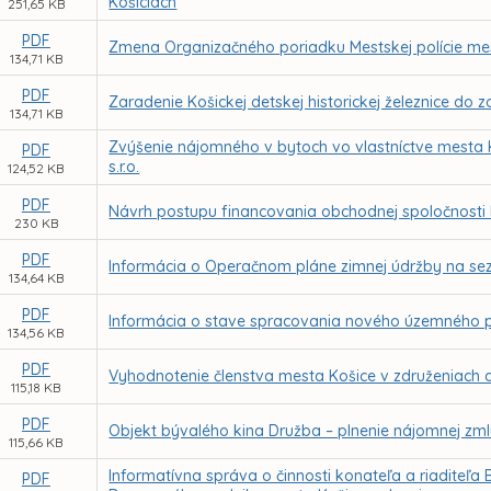
Košiciach
251,65 KB
PDF
Zmena Organizačného poriadku Mestskej polície me
134,71 KB
PDF
Zaradenie Košickej detskej historickej železnice d
134,71 KB
Zvýšenie nájomného v bytoch vo vlastníctve mesta 
PDF
s.r.o.
124,52 KB
PDF
Návrh postupu financovania obchodnej spoločnosti 
230 KB
PDF
Informácia o Operačnom pláne zimnej údržby na se
134,64 KB
PDF
Informácia o stave spracovania nového územného p
134,56 KB
PDF
Vyhodnotenie členstva mesta Košice v združeniach 
115,18 KB
PDF
Objekt bývalého kina Družba – plnenie nájomnej zm
115,66 KB
Informatívna správa o činnosti konateľa a riaditeľa 
PDF