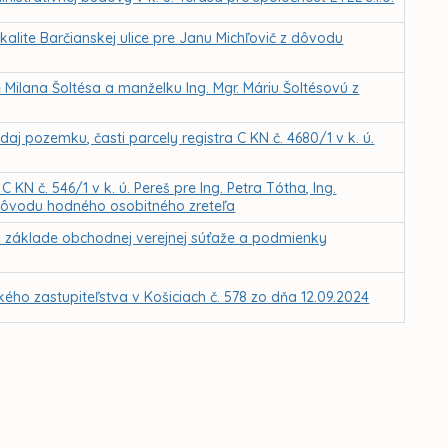
alite Barčianskej ulice pre Janu Michľovič z dôvodu
Milana Šoltésa a manželku Ing. Mgr. Máriu Šoltésovú z
j pozemku, časti parcely registra C KN č. 4680/1 v k. ú.
KN č. 546/1 v k. ú. Pereš pre Ing. Petra Tótha, Ing.
 dôvodu hodného osobitného zreteľa
a základe obchodnej verejnej súťaže a podmienky
kého zastupiteľstva v Košiciach č. 578 zo dňa 12.09.2024