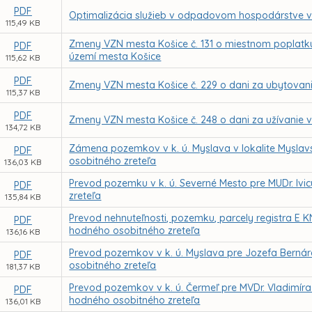
PDF
Optimalizácia služieb v odpadovom hospodárstve v 
115,49 KB
Zmeny VZN mesta Košice č. 131 o miestnom poplat
PDF
území mesta Košice
115,62 KB
PDF
Zmeny VZN mesta Košice č. 229 o dani za ubytovan
115,37 KB
PDF
Zmeny VZN mesta Košice č. 248 o dani za užívanie v
134,72 KB
Zámena pozemkov v k. ú. Myslava v lokalite Mysla
PDF
osobitného zreteľa
136,03 KB
Prevod pozemku v k. ú. Severné Mesto pre MUDr. Iv
PDF
zreteľa
135,84 KB
Prevod nehnuteľnosti, pozemku, parcely registra E K
PDF
hodného osobitného zreteľa
136,16 KB
Prevod pozemkov v k. ú. Myslava pre Jozefa Berná
PDF
osobitného zreteľa
181,37 KB
Prevod pozemkov v k. ú. Čermeľ pre MVDr. Vladimír
PDF
hodného osobitného zreteľa
136,01 KB