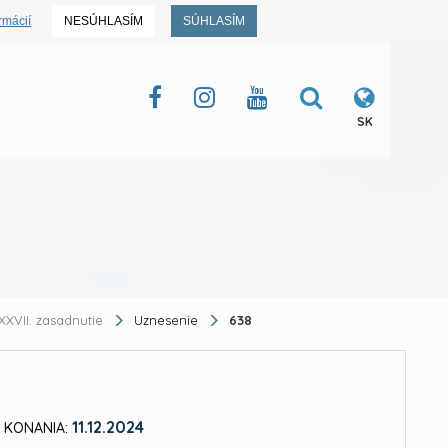
rmácií
NESÚHLASÍM
SÚHLASÍM
SK
XXVII. zasadnutie
Uznesenie
638
11.12.2024
 KONANIA: