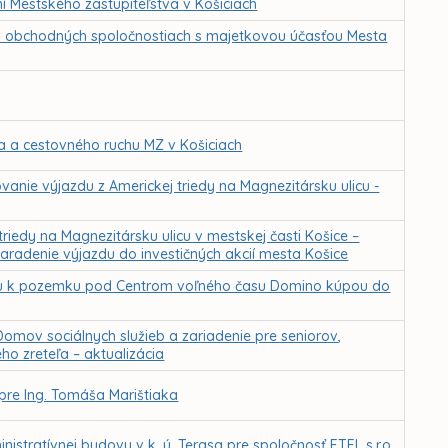
 Mestského zastupiteľstva v Košiciach
v obchodných spoločnostiach s majetkovou účasťou Mesta
a a cestovného ruchu MZ v Košiciach
nie výjazdu z Americkej triedy na Magnezitársku ulicu -
riedy na Magnezitársku ulicu v mestskej časti Košice –
radenie výjazdu do investičných akcií mesta Košice
hu k pozemku pod Centrom voľného času Domino kúpou do
omov sociálnych služieb a zariadenie pre seniorov,
o zreteľa – aktualizácia
pre Ing. Tomáša Marištiaka
tratívnej budovy v k. ú. Terasa pre spoločnosť ETEL s.r.o.