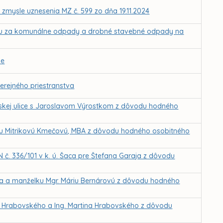
zmysle uznesenia MZ č. 599 zo dňa 19.11.2024
ku za komunálne odpady a drobné stavebné odpady na
ie
erejného priestranstva
vskej ulice s Jaroslavom Výrostkom z dôvodu hodného
icu Mitrikovú Kmečovú, MBA z dôvodu hodného osobitného
N č. 336/101 v k. ú. Šaca pre Štefana Garaja z dôvodu
ra a manželku Mgr. Máriu Bernárovú z dôvodu hodného
a Hrabovského a Ing. Martina Hrabovského z dôvodu