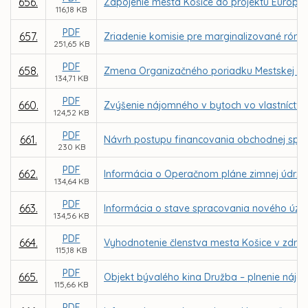
656.
Zapojenie mesta Košice do projektu Európsk
116,18 KB
PDF
657.
Zriadenie komisie pre marginalizované róms
251,65 KB
PDF
658.
Zmena Organizačného poriadku Mestskej pol
134,71 KB
PDF
660.
Zvýšenie nájomného v bytoch vo vlastníctve 
124,52 KB
PDF
661.
Návrh postupu financovania obchodnej spolo
230 KB
PDF
662.
Informácia o Operačnom pláne zimnej údržb
134,64 KB
PDF
663.
Informácia o stave spracovania nového úze
134,56 KB
PDF
664.
Vyhodnotenie členstva mesta Košice v združ
115,18 KB
PDF
665.
Objekt bývalého kina Družba – plnenie nájo
115,66 KB
PDF