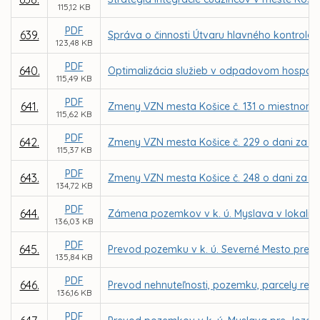
115,12 KB
PDF
639.
Správa o činnosti Útvaru hlavného kontroló
123,48 KB
PDF
640.
Optimalizácia služieb v odpadovom hospodár
115,49 KB
PDF
641.
Zmeny VZN mesta Košice č. 131 o miestnom
115,62 KB
PDF
642.
Zmeny VZN mesta Košice č. 229 o dani za u
115,37 KB
PDF
643.
Zmeny VZN mesta Košice č. 248 o dani za už
134,72 KB
PDF
644.
Zámena pozemkov v k. ú. Myslava v lokalit
136,03 KB
PDF
645.
Prevod pozemku v k. ú. Severné Mesto pre M
135,84 KB
PDF
646.
Prevod nehnuteľnosti, pozemku, parcely regi
136,16 KB
PDF