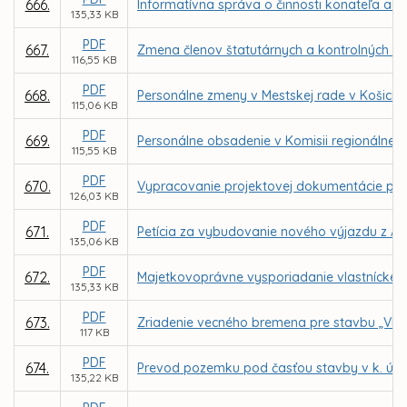
666.
Informatívna správa o činnosti konateľa a r
135,33 KB
PDF
667.
Zmena členov štatutárnych a kontrolných o
116,55 KB
PDF
668.
Personálne zmeny v Mestskej rade v Košicia
115,06 KB
PDF
669.
Personálne obsadenie v Komisii regionálneh
115,55 KB
PDF
670.
Vypracovanie projektovej dokumentácie pre 
126,03 KB
PDF
671.
Petícia za vybudovanie nového výjazdu z Ame
135,06 KB
PDF
672.
Majetkovoprávne vysporiadanie vlastnícke
135,33 KB
PDF
673.
Zriadenie vecného bremena pre stavbu „VIA -
117 KB
PDF
674.
Prevod pozemku pod časťou stavby v k. ú. S
135,22 KB