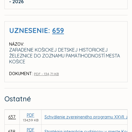
- 2026
UZNESENIE:
659
NÁZOV:
ZARADENIE KOŠICKEJ DETSKEJ HISTORICKEJ
ŽELEZNICE DO ZOZNAMU PAMÄTIHODNOSTÍ MESTA
KOŠICE
DOKUMENT:
PDF - 134,71 KB
Ostatné
PDF
637.
Schválenie zverejneného programu XXVII. za
134,59 KB
PDF
638.
Stratégia integrácie cudzincov v meste Košic