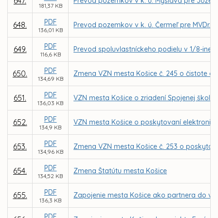
647.
Prevod pozemkov v k. ú. Myslava pre Jozef
181,37 KB
PDF
648.
Prevod pozemkov v k. ú. Čermeľ pre MVDr. 
136,01 KB
PDF
649.
Prevod spoluvlastníckeho podielu v 1/8-ine z
116,6 KB
PDF
650.
Zmena VZN mesta Košice č. 245 o čistote a
134,69 KB
PDF
651.
VZN mesta Košice o zriadení Spojenej školy Ľ.
136,03 KB
PDF
652.
VZN mesta Košice o poskytovaní elektronic
134,9 KB
PDF
653.
Zmena VZN mesta Košice č. 253 o poskytova
134,96 KB
PDF
654.
Zmena Štatútu mesta Košice
134,52 KB
PDF
655.
Zapojenie mesta Košice ako partnera do výzv
136,3 KB
PDF