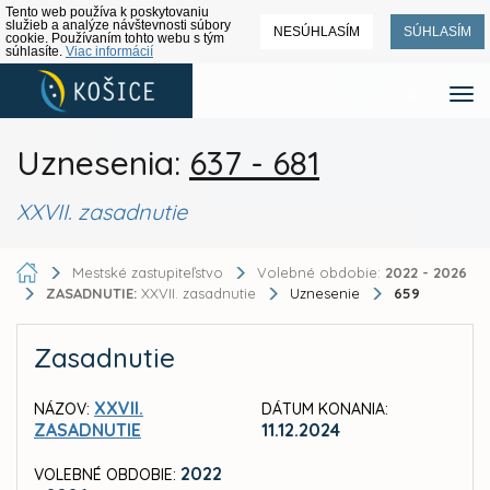
Tento web používa k poskytovaniu
služieb a analýze návštevnosti súbory
NESÚHLASÍM
SÚHLASÍM
cookie. Používaním tohto webu s tým
súhlasíte.
Viac informácií
Uznesenia:
637 - 681
XXVII. zasadnutie
Mestské zastupiteľstvo
Volebné obdobie:
2022 - 2026
ZASADNUTIE:
XXVII. zasadnutie
Uznesenie
659
Zasadnutie
XXVII.
NÁZOV:
DÁTUM KONANIA:
ZASADNUTIE
11.12.2024
2022
VOLEBNÉ OBDOBIE: