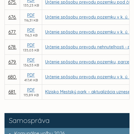
PDF
675.
Určenie spôsobu prevodu pozemku pod časťou 
135,23 KB
PDF
676.
Určenie spôsobu prevodu pozemku v k. ú. Bar
116,31 KB
PDF
677.
Určenie spôsobu prevodu pozemku v k. ú. Ba
116,3 KB
PDF
678.
Určenie spôsobu prevodu nehnuteľnosti - pria
135,03 KB
PDF
679.
Určenie spôsobu prevodu pozemku, parcely re
136,53 KB
PDF
680.
Určenie spôsobu prevodu pozemku v k. ú. Kr
417,41 KB
PDF
681.
Klzisko Mestský park – aktualizácia uzneseni
115,89 KB
Samospráva
Komunálne voľby 2026