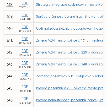
PDF
638.
Stratégia integrácie cudzincov v meste Košic
115,12 KB
PDF
639.
Správa o činnosti Útvaru hlavného kontroló
123,48 KB
PDF
640.
Optimalizácia služieb v odpadovom hospodár
115,49 KB
PDF
641.
Zmeny VZN mesta Košice č. 131 o miestnom
115,62 KB
PDF
642.
Zmeny VZN mesta Košice č. 229 o dani za u
115,37 KB
PDF
643.
Zmeny VZN mesta Košice č. 248 o dani za už
134,72 KB
PDF
644.
Zámena pozemkov v k. ú. Myslava v lokalit
136,03 KB
PDF
645.
Prevod pozemku v k. ú. Severné Mesto pre M
135,84 KB
PDF
646.
Prevod nehnuteľnosti, pozemku, parcely regi
136,16 KB