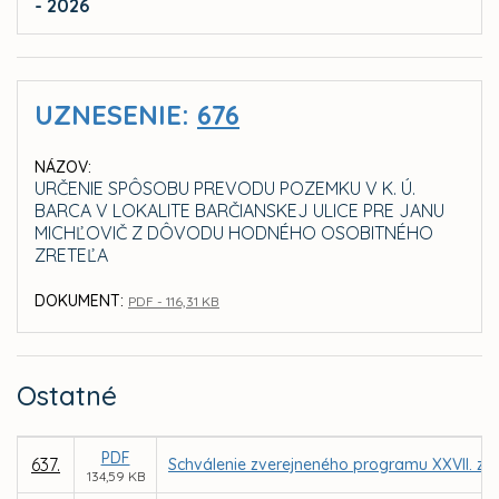
- 2026
UZNESENIE:
676
NÁZOV:
URČENIE SPÔSOBU PREVODU POZEMKU V K. Ú.
BARCA V LOKALITE BARČIANSKEJ ULICE PRE JANU
MICHĽOVIČ Z DÔVODU HODNÉHO OSOBITNÉHO
ZRETEĽA
DOKUMENT:
PDF - 116,31 KB
Ostatné
PDF
637.
Schválenie zverejneného programu XXVII. za
134,59 KB