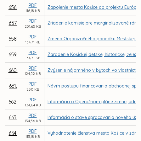
PDF
656.
Zapojenie mesta Košice do projektu Európsk
116,18 KB
PDF
657.
Zriadenie komisie pre marginalizované róms
251,65 KB
PDF
658.
Zmena Organizačného poriadku Mestskej pol
134,71 KB
PDF
659.
Zaradenie Košickej detskej historickej žel
134,71 KB
PDF
660.
Zvýšenie nájomného v bytoch vo vlastníctve 
124,52 KB
PDF
661.
Návrh postupu financovania obchodnej spolo
230 KB
PDF
662.
Informácia o Operačnom pláne zimnej údržb
134,64 KB
PDF
663.
Informácia o stave spracovania nového úze
134,56 KB
PDF
664.
Vyhodnotenie členstva mesta Košice v združ
115,18 KB