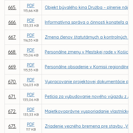
PDF
665.
Objekt bývalého kina Družba – plnenie nájo
115,66 KB
PDF
666.
Informatívna správa o činnosti konateľa a r
135,33 KB
PDF
667.
Zmena členov štatutárnych a kontrolných o
116,55 KB
PDF
668.
Personálne zmeny v Mestskej rade v Košicia
115,06 KB
PDF
669.
Personálne obsadenie v Komisii regionálneh
115,55 KB
PDF
670.
Vypracovanie projektovej dokumentácie pre 
126,03 KB
PDF
671.
Petícia za vybudovanie nového výjazdu z Ame
135,06 KB
PDF
672.
Majetkovoprávne vysporiadanie vlastnícke
135,33 KB
PDF
673.
Zriadenie vecného bremena pre stavbu „VIA -
117 KB