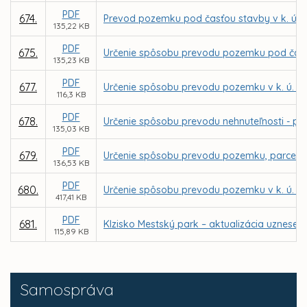
PDF
674.
Prevod pozemku pod časťou stavby v k. ú. S
135,22 KB
PDF
675.
Určenie spôsobu prevodu pozemku pod časťou 
135,23 KB
PDF
677.
Určenie spôsobu prevodu pozemku v k. ú. Ba
116,3 KB
PDF
678.
Určenie spôsobu prevodu nehnuteľnosti - pria
135,03 KB
PDF
679.
Určenie spôsobu prevodu pozemku, parcely re
136,53 KB
PDF
680.
Určenie spôsobu prevodu pozemku v k. ú. Kr
417,41 KB
PDF
681.
Klzisko Mestský park – aktualizácia uzneseni
115,89 KB
Samospráva