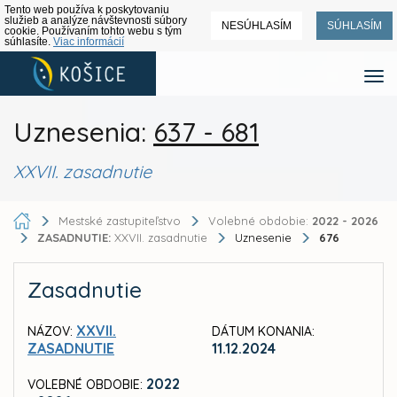
Tento web používa k poskytovaniu
služieb a analýze návštevnosti súbory
NESÚHLASÍM
SÚHLASÍM
cookie. Používaním tohto webu s tým
súhlasíte.
Viac informácií
Uznesenia:
637 - 681
XXVII. zasadnutie
Mestské zastupiteľstvo
Volebné obdobie:
2022 - 2026
ZASADNUTIE:
XXVII. zasadnutie
Uznesenie
676
Zasadnutie
XXVII.
NÁZOV:
DÁTUM KONANIA:
ZASADNUTIE
11.12.2024
2022
VOLEBNÉ OBDOBIE: