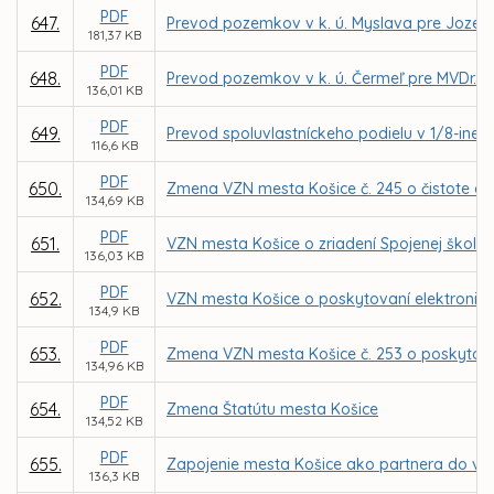
PDF
647.
Prevod pozemkov v k. ú. Myslava pre Jozef
181,37 KB
PDF
648.
Prevod pozemkov v k. ú. Čermeľ pre MVDr. 
136,01 KB
PDF
649.
Prevod spoluvlastníckeho podielu v 1/8-ine z
116,6 KB
PDF
650.
Zmena VZN mesta Košice č. 245 o čistote a
134,69 KB
PDF
651.
VZN mesta Košice o zriadení Spojenej školy Ľ.
136,03 KB
PDF
652.
VZN mesta Košice o poskytovaní elektronic
134,9 KB
PDF
653.
Zmena VZN mesta Košice č. 253 o poskytova
134,96 KB
PDF
654.
Zmena Štatútu mesta Košice
134,52 KB
PDF
655.
Zapojenie mesta Košice ako partnera do výzv
136,3 KB