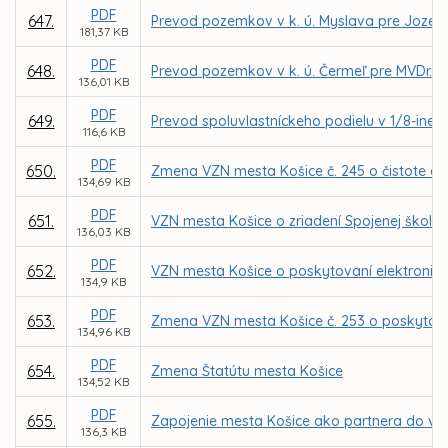
PDF
647.
Prevod pozemkov v k. ú. Myslava pre Jozef
181,37 KB
PDF
648.
Prevod pozemkov v k. ú. Čermeľ pre MVDr. 
136,01 KB
PDF
649.
Prevod spoluvlastníckeho podielu v 1/8-ine z
116,6 KB
PDF
650.
Zmena VZN mesta Košice č. 245 o čistote a
134,69 KB
PDF
651.
VZN mesta Košice o zriadení Spojenej školy Ľ.
136,03 KB
PDF
652.
VZN mesta Košice o poskytovaní elektronic
134,9 KB
PDF
653.
Zmena VZN mesta Košice č. 253 o poskytova
134,96 KB
PDF
654.
Zmena Štatútu mesta Košice
134,52 KB
PDF
655.
Zapojenie mesta Košice ako partnera do výzv
136,3 KB