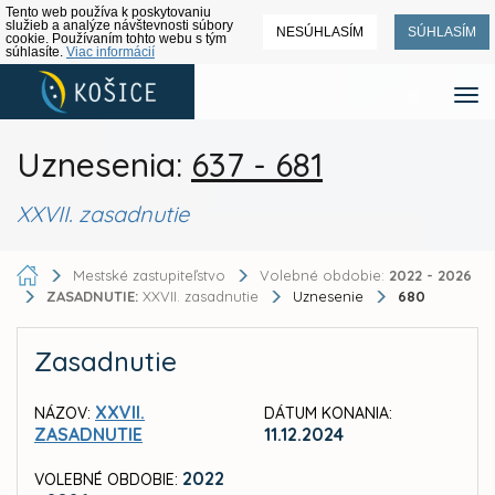
Tento web používa k poskytovaniu
služieb a analýze návštevnosti súbory
NESÚHLASÍM
SÚHLASÍM
cookie. Používaním tohto webu s tým
súhlasíte.
Viac informácií
Uznesenia:
637 - 681
XXVII. zasadnutie
Mestské zastupiteľstvo
Volebné obdobie:
2022 - 2026
ZASADNUTIE:
XXVII. zasadnutie
Uznesenie
680
Zasadnutie
XXVII.
NÁZOV:
DÁTUM KONANIA:
ZASADNUTIE
11.12.2024
2022
VOLEBNÉ OBDOBIE: