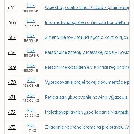
PDF
665.
Objekt bývalého kina Družba – plnenie nájo
115,66 KB
PDF
666.
Informatívna správa o činnosti konateľa a r
135,33 KB
PDF
667.
Zmena členov štatutárnych a kontrolných o
116,55 KB
PDF
668.
Personálne zmeny v Mestskej rade v Košicia
115,06 KB
PDF
669.
Personálne obsadenie v Komisii regionálneh
115,55 KB
PDF
670.
Vypracovanie projektovej dokumentácie pre 
126,03 KB
PDF
671.
Petícia za vybudovanie nového výjazdu z Ame
135,06 KB
PDF
672.
Majetkovoprávne vysporiadanie vlastnícke
135,33 KB
PDF
673.
Zriadenie vecného bremena pre stavbu „VIA -
117 KB