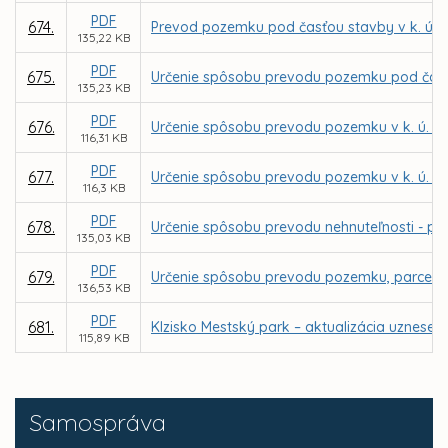
PDF
674.
Prevod pozemku pod časťou stavby v k. ú. S
135,22 KB
PDF
675.
Určenie spôsobu prevodu pozemku pod časťou 
135,23 KB
PDF
676.
Určenie spôsobu prevodu pozemku v k. ú. Bar
116,31 KB
PDF
677.
Určenie spôsobu prevodu pozemku v k. ú. Ba
116,3 KB
PDF
678.
Určenie spôsobu prevodu nehnuteľnosti - pria
135,03 KB
PDF
679.
Určenie spôsobu prevodu pozemku, parcely re
136,53 KB
PDF
681.
Klzisko Mestský park – aktualizácia uzneseni
115,89 KB
Samospráva