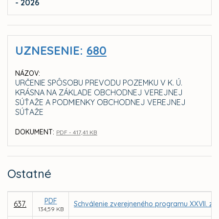
- 2026
UZNESENIE:
680
NÁZOV:
URČENIE SPÔSOBU PREVODU POZEMKU V K. Ú.
KRÁSNA NA ZÁKLADE OBCHODNEJ VEREJNEJ
SÚŤAŽE A PODMIENKY OBCHODNEJ VEREJNEJ
SÚŤAŽE
DOKUMENT:
PDF - 417,41 KB
Ostatné
PDF
637.
Schválenie zverejneného programu XXVII. za
134,59 KB