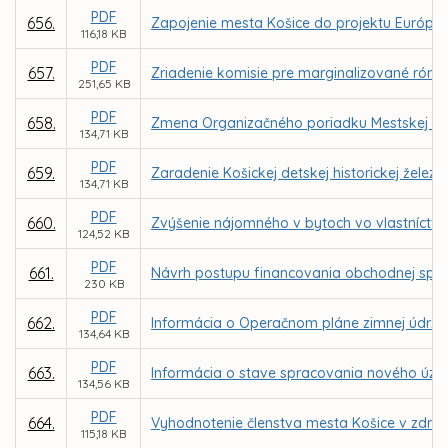
PDF
656.
Zapojenie mesta Košice do projektu Európsk
116,18 KB
PDF
657.
Zriadenie komisie pre marginalizované róms
251,65 KB
PDF
658.
Zmena Organizačného poriadku Mestskej pol
134,71 KB
PDF
659.
Zaradenie Košickej detskej historickej žel
134,71 KB
PDF
660.
Zvýšenie nájomného v bytoch vo vlastníctve 
124,52 KB
PDF
661.
Návrh postupu financovania obchodnej spolo
230 KB
PDF
662.
Informácia o Operačnom pláne zimnej údržb
134,64 KB
PDF
663.
Informácia o stave spracovania nového úze
134,56 KB
PDF
664.
Vyhodnotenie členstva mesta Košice v združ
115,18 KB