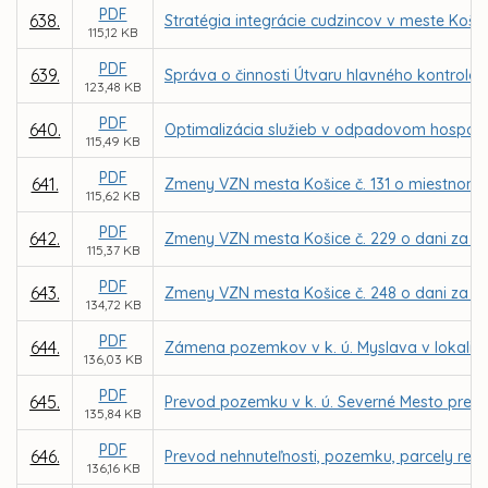
PDF
638.
Stratégia integrácie cudzincov v meste Košic
115,12 KB
PDF
639.
Správa o činnosti Útvaru hlavného kontroló
123,48 KB
PDF
640.
Optimalizácia služieb v odpadovom hospodár
115,49 KB
PDF
641.
Zmeny VZN mesta Košice č. 131 o miestnom
115,62 KB
PDF
642.
Zmeny VZN mesta Košice č. 229 o dani za u
115,37 KB
PDF
643.
Zmeny VZN mesta Košice č. 248 o dani za už
134,72 KB
PDF
644.
Zámena pozemkov v k. ú. Myslava v lokalit
136,03 KB
PDF
645.
Prevod pozemku v k. ú. Severné Mesto pre M
135,84 KB
PDF
646.
Prevod nehnuteľnosti, pozemku, parcely regi
136,16 KB