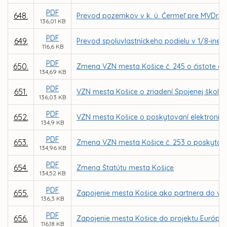
PDF
648.
Prevod pozemkov v k. ú. Čermeľ pre MVDr. 
136,01 KB
PDF
649.
Prevod spoluvlastníckeho podielu v 1/8-ine z
116,6 KB
PDF
650.
Zmena VZN mesta Košice č. 245 o čistote a
134,69 KB
PDF
651.
VZN mesta Košice o zriadení Spojenej školy Ľ.
136,03 KB
PDF
652.
VZN mesta Košice o poskytovaní elektronic
134,9 KB
PDF
653.
Zmena VZN mesta Košice č. 253 o poskytova
134,96 KB
PDF
654.
Zmena Štatútu mesta Košice
134,52 KB
PDF
655.
Zapojenie mesta Košice ako partnera do výzv
136,3 KB
PDF
656.
Zapojenie mesta Košice do projektu Európsk
116,18 KB