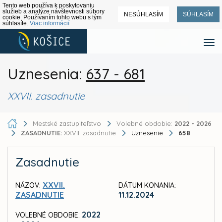
Tento web používa k poskytovaniu
služieb a analýze návštevnosti súbory
NESÚHLASÍM
SÚHLASÍM
cookie. Používaním tohto webu s tým
súhlasíte.
Viac informácií
Uznesenia:
637 - 681
XXVII. zasadnutie
Mestské zastupiteľstvo
Volebné obdobie:
2022 - 2026
ZASADNUTIE:
XXVII. zasadnutie
Uznesenie
658
Zasadnutie
XXVII.
NÁZOV:
DÁTUM KONANIA:
ZASADNUTIE
11.12.2024
2022
VOLEBNÉ OBDOBIE: