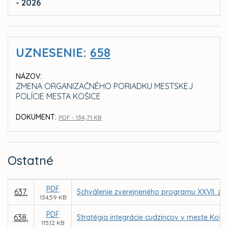
- 2026
UZNESENIE:
658
NÁZOV:
ZMENA ORGANIZAČNÉHO PORIADKU MESTSKEJ
POLÍCIE MESTA KOŠICE
DOKUMENT:
PDF - 134,71 KB
Ostatné
PDF
637.
Schválenie zverejneného programu XXVII. za
134,59 KB
PDF
638.
Stratégia integrácie cudzincov v meste Košic
115,12 KB