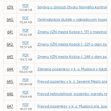
PDF
639.
Správa o činnosti Útvaru hlavného kontroló
123,48 KB
PDF
640.
Optimalizácia služieb v odpadovom hospodár
115,49 KB
PDF
641.
Zmeny VZN mesta Košice č. 131 o miestnom
115,62 KB
PDF
642.
Zmeny VZN mesta Košice č. 229 o dani za u
115,37 KB
PDF
643.
Zmeny VZN mesta Košice č. 248 o dani za už
134,72 KB
PDF
644.
Zámena pozemkov v k. ú. Myslava v lokalit
136,03 KB
PDF
645.
Prevod pozemku v k. ú. Severné Mesto pre M
135,84 KB
PDF
646.
Prevod nehnuteľnosti, pozemku, parcely regi
136,16 KB
PDF
647.
Prevod pozemkov v k. ú. Myslava pre Jozef
181,37 KB