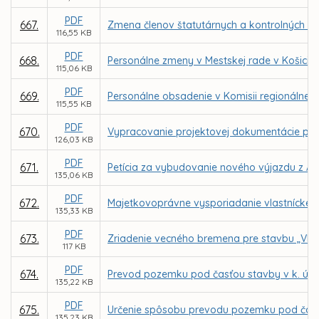
PDF
667.
Zmena členov štatutárnych a kontrolných o
116,55 KB
PDF
668.
Personálne zmeny v Mestskej rade v Košicia
115,06 KB
PDF
669.
Personálne obsadenie v Komisii regionálneh
115,55 KB
PDF
670.
Vypracovanie projektovej dokumentácie pre 
126,03 KB
PDF
671.
Petícia za vybudovanie nového výjazdu z Ame
135,06 KB
PDF
672.
Majetkovoprávne vysporiadanie vlastnícke
135,33 KB
PDF
673.
Zriadenie vecného bremena pre stavbu „VIA -
117 KB
PDF
674.
Prevod pozemku pod časťou stavby v k. ú. S
135,22 KB
PDF
675.
Určenie spôsobu prevodu pozemku pod časťou 
135,23 KB