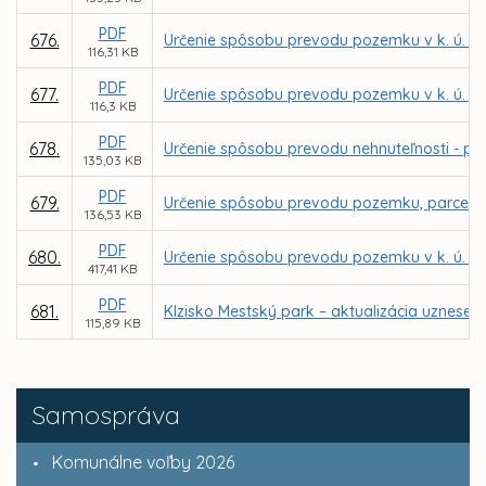
PDF
676.
Určenie spôsobu prevodu pozemku v k. ú. Bar
116,31 KB
PDF
677.
Určenie spôsobu prevodu pozemku v k. ú. Ba
116,3 KB
PDF
678.
Určenie spôsobu prevodu nehnuteľnosti - pria
135,03 KB
PDF
679.
Určenie spôsobu prevodu pozemku, parcely re
136,53 KB
PDF
680.
Určenie spôsobu prevodu pozemku v k. ú. Kr
417,41 KB
PDF
681.
Klzisko Mestský park – aktualizácia uzneseni
115,89 KB
Samospráva
Komunálne voľby 2026