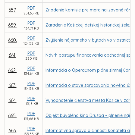
PDF
657.
Zriadenie komisie pre marginalizované róms
251,65 KB
PDF
659.
Zaradenie Košickej detskej historickej žel
134,71 KB
PDF
660.
Zvýšenie nájomného v bytoch vo vlastníctve 
124,52 KB
PDF
661.
Návrh postupu financovania obchodnej spolo
230 KB
PDF
662.
Informácia o Operačnom pláne zimnej údržb
134,64 KB
PDF
663.
Informácia o stave spracovania nového úze
134,56 KB
PDF
664.
Vyhodnotenie členstva mesta Košice v združ
115,18 KB
PDF
665.
Objekt bývalého kina Družba – plnenie nájo
115,66 KB
PDF
666.
Informatívna správa o činnosti konateľa a r
135,33 KB