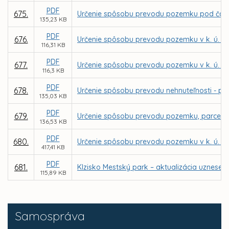
PDF
675.
Určenie spôsobu prevodu pozemku pod časťou 
135,23 KB
PDF
676.
Určenie spôsobu prevodu pozemku v k. ú. Bar
116,31 KB
PDF
677.
Určenie spôsobu prevodu pozemku v k. ú. Ba
116,3 KB
PDF
678.
Určenie spôsobu prevodu nehnuteľnosti - pria
135,03 KB
PDF
679.
Určenie spôsobu prevodu pozemku, parcely re
136,53 KB
PDF
680.
Určenie spôsobu prevodu pozemku v k. ú. Kr
417,41 KB
PDF
681.
Klzisko Mestský park – aktualizácia uzneseni
115,89 KB
Samospráva