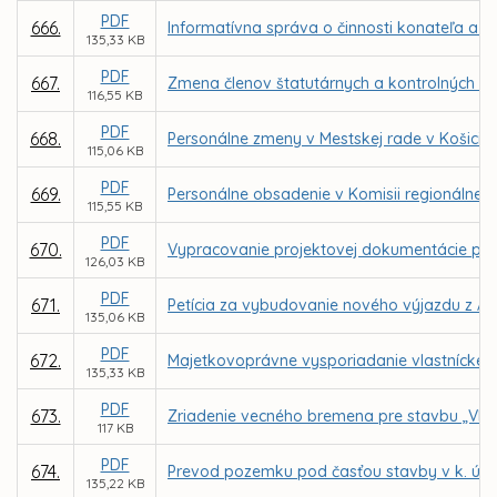
PDF
666.
Informatívna správa o činnosti konateľa a r
135,33 KB
PDF
667.
Zmena členov štatutárnych a kontrolných o
116,55 KB
PDF
668.
Personálne zmeny v Mestskej rade v Košicia
115,06 KB
PDF
669.
Personálne obsadenie v Komisii regionálneh
115,55 KB
PDF
670.
Vypracovanie projektovej dokumentácie pre 
126,03 KB
PDF
671.
Petícia za vybudovanie nového výjazdu z Ame
135,06 KB
PDF
672.
Majetkovoprávne vysporiadanie vlastnícke
135,33 KB
PDF
673.
Zriadenie vecného bremena pre stavbu „VIA -
117 KB
PDF
674.
Prevod pozemku pod časťou stavby v k. ú. S
135,22 KB