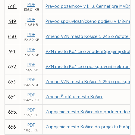
PDF
648.
Prevod pozemkov v k. ú. Čermeľ pre MVDr. 
136,01 KB
PDF
649.
Prevod spoluvlastníckeho podielu v 1/8-ine z
116,6 KB
PDF
650.
Zmena VZN mesta Košice č. 245 o čistote a
134,69 KB
PDF
651.
VZN mesta Košice o zriadení Spojenej školy Ľ.
136,03 KB
PDF
652.
VZN mesta Košice o poskytovaní elektronic
134,9 KB
PDF
653.
Zmena VZN mesta Košice č. 253 o poskytova
134,96 KB
PDF
654.
Zmena Štatútu mesta Košice
134,52 KB
PDF
655.
Zapojenie mesta Košice ako partnera do výzv
136,3 KB
PDF
656.
Zapojenie mesta Košice do projektu Európsk
116,18 KB