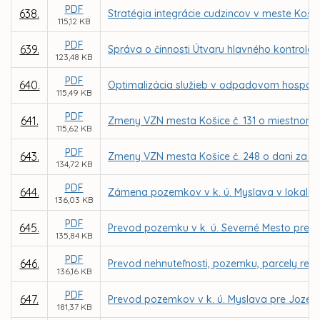
PDF
638.
Stratégia integrácie cudzincov v meste Košic
115,12 KB
PDF
639.
Správa o činnosti Útvaru hlavného kontroló
123,48 KB
PDF
640.
Optimalizácia služieb v odpadovom hospodár
115,49 KB
PDF
641.
Zmeny VZN mesta Košice č. 131 o miestnom
115,62 KB
PDF
643.
Zmeny VZN mesta Košice č. 248 o dani za už
134,72 KB
PDF
644.
Zámena pozemkov v k. ú. Myslava v lokalit
136,03 KB
PDF
645.
Prevod pozemku v k. ú. Severné Mesto pre M
135,84 KB
PDF
646.
Prevod nehnuteľnosti, pozemku, parcely regi
136,16 KB
PDF
647.
Prevod pozemkov v k. ú. Myslava pre Jozef
181,37 KB