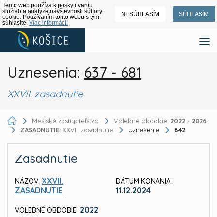
Tento web používa k poskytovaniu
služieb a analýze návštevnosti súbory
NESÚHLASÍM
SÚHLASÍM
cookie. Používaním tohto webu s tým
súhlasíte.
Viac informácií
Uznesenia:
637 - 681
XXVII. zasadnutie
Mestské zastupiteľstvo
Volebné obdobie:
2022 - 2026
ZASADNUTIE:
XXVII. zasadnutie
Uznesenie
642
Zasadnutie
XXVII.
NÁZOV:
DÁTUM KONANIA:
ZASADNUTIE
11.12.2024
2022
VOLEBNÉ OBDOBIE: