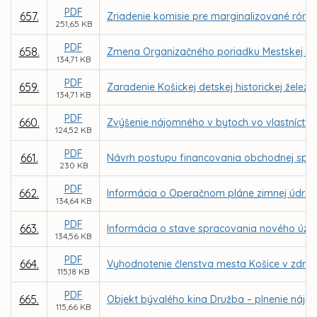
PDF
657.
Zriadenie komisie pre marginalizované róms
251,65 KB
PDF
658.
Zmena Organizačného poriadku Mestskej pol
134,71 KB
PDF
659.
Zaradenie Košickej detskej historickej žel
134,71 KB
PDF
660.
Zvýšenie nájomného v bytoch vo vlastníctve 
124,52 KB
PDF
661.
Návrh postupu financovania obchodnej spolo
230 KB
PDF
662.
Informácia o Operačnom pláne zimnej údržb
134,64 KB
PDF
663.
Informácia o stave spracovania nového úze
134,56 KB
PDF
664.
Vyhodnotenie členstva mesta Košice v združ
115,18 KB
PDF
665.
Objekt bývalého kina Družba – plnenie nájo
115,66 KB