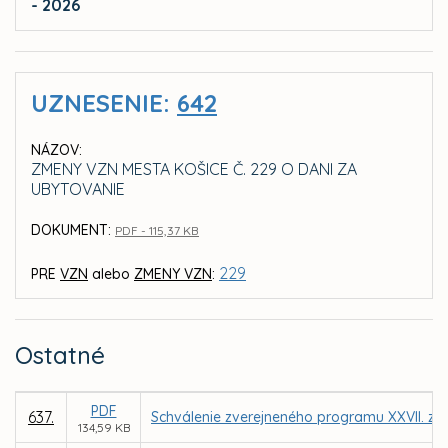
- 2026
UZNESENIE:
642
NÁZOV:
ZMENY VZN MESTA KOŠICE Č. 229 O DANI ZA
UBYTOVANIE
DOKUMENT:
PDF - 115,37 KB
229
PRE
VZN
alebo
ZMENY VZN
:
Ostatné
PDF
637.
Schválenie zverejneného programu XXVII. za
134,59 KB