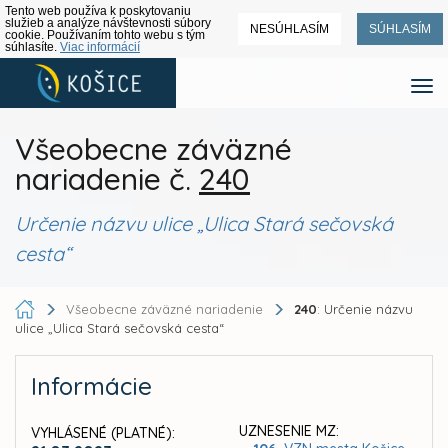
Tento web používa k poskytovaniu
služieb a analýze návštevnosti súbory
NESÚHLASÍM
SÚHLASÍM
cookie. Používaním tohto webu s tým
súhlasíte.
Viac informácií
Všeobecne záväzné
nariadenie č.
240
Určenie názvu ulice „Ulica Stará sečovská
cesta“
Všeobecne záväzné nariadenie
240
: Určenie názvu
ulice „Ulica Stará sečovská cesta“
Informácie
UZNESENIE MZ:
VYHLÁSENÉ (PLATNÉ):