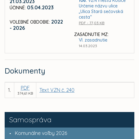
106.
VZN mesta Košice
21.03.2023
Určenie názvu ulice
05.04.2023
ÚČINNÉ:
„Ulica Stará sečovská
cesta“
2022
VOLEBNÉ OBDOBIE:
PDF - 77,03 KB
- 2026
ZASADNUTIE MZ:
VI. zasadnutie
14.03.2023
Dokumenty
PDF
1.
Text VZN č. 240
374,61 KB
Samospráva
Komunálne voľby 2026