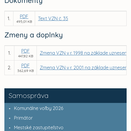
Dokumenty
PDF
1.
Text VZN č. 35
495,01 KB
Zmeny a doplnky
PDF
1.
Zmena VZN v r. 1998 na základe uznesenia 
447,82 KB
PDF
2.
Zmena VZN v r. 2001 na základe uznesenia
362,69 KB
Samospráva
Komunálne voľby 2026
Primátor
Mestské zastupiteľstvo