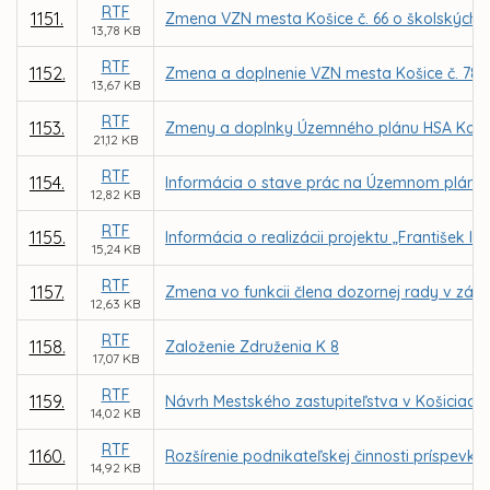
RTF
1151.
Zmena VZN mesta Košice č. 66 o školských 
13,78 KB
RTF
1152.
Zmena a doplnenie VZN mesta Košice č. 78 o
13,67 KB
RTF
1153.
Zmeny a doplnky Územného plánu HSA Košice 
21,12 KB
RTF
1154.
Informácia o stave prác na Územnom pláne
12,82 KB
RTF
1155.
Informácia o realizácii projektu „František II
15,24 KB
RTF
1157.
Zmena vo funkcii člena dozornej rady v zá
12,63 KB
RTF
1158.
Založenie Združenia K 8
17,07 KB
RTF
1159.
Návrh Mestského zastupiteľstva v Košiciac
14,02 KB
RTF
1160.
Rozšírenie podnikateľskej činnosti príspevk
14,92 KB