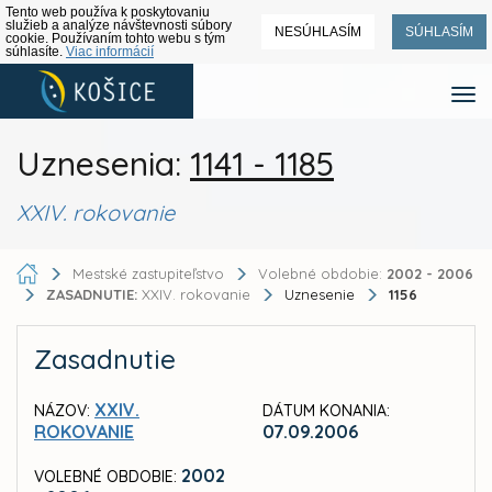
Tento web používa k poskytovaniu
služieb a analýze návštevnosti súbory
NESÚHLASÍM
SÚHLASÍM
cookie. Používaním tohto webu s tým
súhlasíte.
Viac informácií
Uznesenia:
1141 - 1185
XXIV. rokovanie
Mestské zastupiteľstvo
Volebné obdobie:
2002 - 2006
ZASADNUTIE:
XXIV. rokovanie
Uznesenie
1156
Zasadnutie
XXIV.
NÁZOV:
DÁTUM KONANIA:
ROKOVANIE
07.09.2006
2002
VOLEBNÉ OBDOBIE: