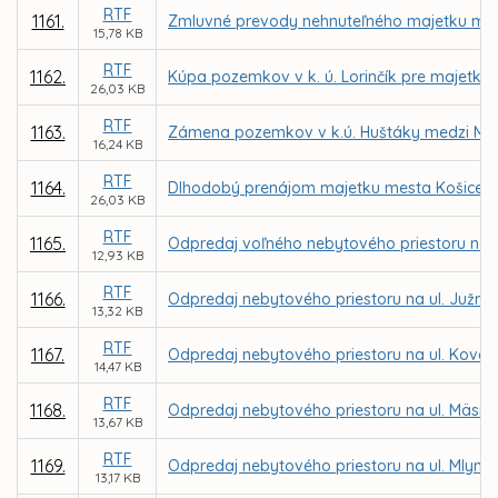
RTF
1161.
Zmluvné prevody nehnuteľného majetku mest
15,78 KB
RTF
1162.
Kúpa pozemkov v k. ú. Lorinčík pre majetko
26,03 KB
RTF
1163.
Zámena pozemkov v k.ú. Huštáky medzi Mest
16,24 KB
RTF
1164.
Dlhodobý prenájom majetku mesta Košice v k
26,03 KB
RTF
1165.
Odpredaj voľného nebytového priestoru na u
12,93 KB
RTF
1166.
Odpredaj nebytového priestoru na ul. Južná tr
13,32 KB
RTF
1167.
Odpredaj nebytového priestoru na ul. Kováč
14,47 KB
RTF
1168.
Odpredaj nebytového priestoru na ul. Mäsia
13,67 KB
RTF
1169.
Odpredaj nebytového priestoru na ul. Mlynská 1
13,17 KB