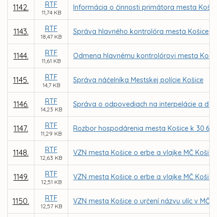
RTF
1142.
Informácia o činnosti primátora mesta Košic
11,74 KB
RTF
1143.
Správa hlavného kontrolóra mesta Košice
18,47 KB
RTF
1144.
Odmena hlavnému kontrolórovi mesta Košice
11,61 KB
RTF
1145.
Správa náčelníka Mestskej polície Košice
14,7 KB
RTF
1146.
Správa o odpovediach na interpelácie a do
14,23 KB
RTF
1147.
Rozbor hospodárenia mesta Košice k 30.6.2
11,29 KB
RTF
1148.
VZN mesta Košice o erbe a vlajke MČ Košice
12,63 KB
RTF
1149.
VZN mesta Košice o erbe a vlajke MČ Košice
12,51 KB
RTF
1150.
VZN mesta Košice o určení názvu ulíc v MČ K
12,57 KB