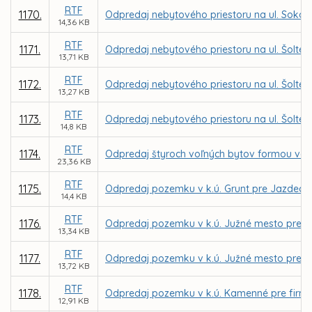
RTF
1170.
Odpredaj nebytového priestoru na ul. Sokol
14,36 KB
RTF
1171.
Odpredaj nebytového priestoru na ul. Šoltés
13,71 KB
RTF
1172.
Odpredaj nebytového priestoru na ul. Šoltésov
13,27 KB
RTF
1173.
Odpredaj nebytového priestoru na ul. Šoltés
14,8 KB
RTF
1174.
Odpredaj štyroch voľných bytov formou vere
23,36 KB
RTF
1175.
Odpredaj pozemku v k.ú. Grunt pre Jazdeck
14,4 KB
RTF
1176.
Odpredaj pozemku v k.ú. Južné mesto pre I
13,34 KB
RTF
1177.
Odpredaj pozemku v k.ú. Južné mesto pre MU
13,72 KB
RTF
1178.
Odpredaj pozemku v k.ú. Kamenné pre firmu 
12,91 KB