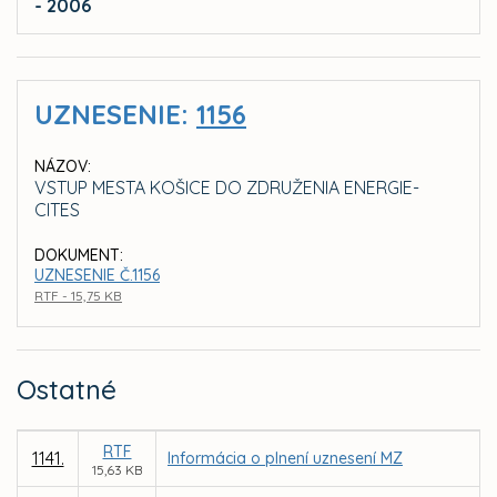
- 2006
UZNESENIE:
1156
NÁZOV:
VSTUP MESTA KOŠICE DO ZDRUŽENIA ENERGIE-
CITES
DOKUMENT:
UZNESENIE Č.1156
RTF - 15,75 KB
Ostatné
RTF
1141.
Informácia o plnení uznesení MZ
15,63 KB