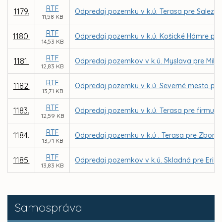
RTF
1179.
Odpredaj pozemku v k.ú. Terasa pre Saleziá
11,58 KB
RTF
1180.
Odpredaj pozemku v k.ú. Košické Hámre pre 
14,53 KB
RTF
1181.
Odpredaj pozemkov v k.ú. Myslava pre Mila
12,83 KB
RTF
1182.
Odpredaj pozemku v k.ú. Severné mesto pre 
13,71 KB
RTF
1183.
Odpredaj pozemku v k.ú. Terasa pre firmu MA
12,59 KB
RTF
1184.
Odpredaj pozemku v k.ú . Terasa pre Zbor Cir
13,71 KB
RTF
1185.
Odpredaj pozemkov v k.ú. Skladná pre Erik
13,83 KB
Samospráva